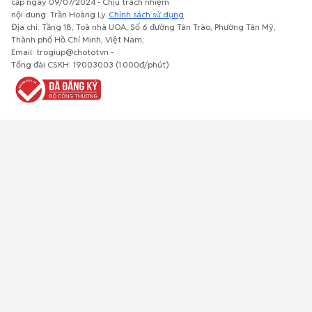
cấp ngày 09/07/2024 - Chịu trách nhiệm
nội dung: Trần Hoàng Ly.
Chính sách sử dụng
Địa chỉ: Tầng 18, Toà nhà UOA, Số 6 đường Tân Trào, Phường Tân Mỹ,
Thành phố Hồ Chí Minh, Việt Nam;
Email: trogiup@chotot.vn -
Bất động
Xe cộ
Thú cưng
Đồ gia
Giải trí, Thể
Tổng đài CSKH: 19003003 (1.000đ/phút)
sản
dụng, nội
thao, Sở
thất, cây
thích
cảnh
Việc làm
Đồ điện tử
Tủ lạnh, máy
Đồ dùng văn
Thời trang,
lạnh, máy
phòng,
Đồ dùng cá
giặt
công nông
nhân
nghiệp
Về trang chủ