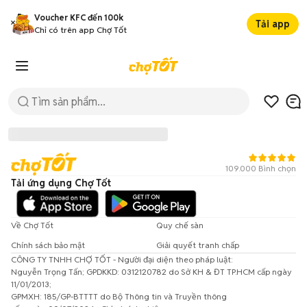
Voucher KFC đến 100k
Tải app
Chỉ có trên app Chợ Tốt
109.000 Bình chọn
Tải ứng dụng Chợ Tốt
Về Chợ Tốt
Quy chế sàn
Chính sách bảo mật
Giải quyết tranh chấp
CÔNG TY TNHH CHỢ TỐT - Người đại diện theo pháp luật:
Đã có lỗi xảy ra!
Nguyễn Trọng Tấn; GPDKKD: 0312120782 do Sở KH & ĐT TP.HCM cấp ngày
11/01/2013;
Vui lòng thử lại sau.
GPMXH: 185/GP-BTTTT do Bộ Thông tin và Truyền thông