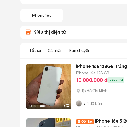
IPhone 16e
Siêu thị điện tử
Tất cả
Cá nhân
Bán chuyên
iPhone 16E 128GB Trắng
IPhone 16e
128 GB
10.000.000 đ
Giá tốt
Tp Hồ Chí Minh
1
đã bán
NT
4 giờ trước
5
iPhone 16e 512