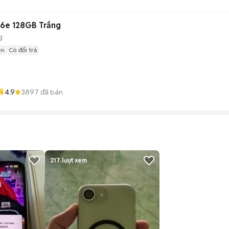
16e 128GB Trắng
g
ện
Có đổi trả
4.9
3897
đã bán
217
lượt xem