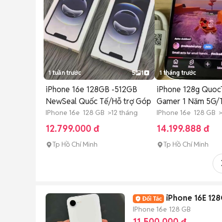
1 tuần trước
5
1
1 tháng trước
iPhone 16e 128GB -512GB
iPhone 128g Quoc
NewSeal Quốc Tế/Hỗ trợ Góp
Gamer 1 Năm 5G/T
IPhone 16e 128 GB >12 tháng
IPhone 16e 128 GB >
12.799.000 đ
14.199.888 đ
Tp Hồ Chí Minh
Tp Hồ Chí Minh
iPhone 16E 128
IPhone 16e
128 GB
11.500.000 đ