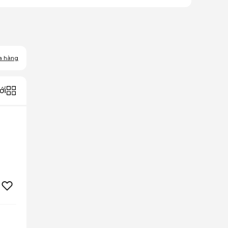
a hàng
ới