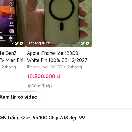
6
1
1 tháng trước
1
1
Te GenZ
Apple iPhone 16e 128GB
V Mien Phi
White Pin 100% CBH 2/2027
12 tháng
IPhone 16e 128 GB >12 tháng
10.500.000 đ
Đồng Tháp
Xem tin có video
GB Trắng Qte Pin 100 Chip A18 đẹp 99