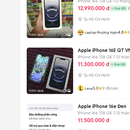
IPhone 16e
128 GB
>12 thán
12.990.000 đ
Giá tốt
C
Tp Hồ Chí Minh
4.8
6
Laptop Phương Nghi
hôm qua
4
Apple iPhone 16E QT 
IPhone 16e
128 GB
7-12 thá
11.300.000 đ
Giá tốt
Tp Hồ Chí Minh
L
5.0
9
đã bán
Lena
hôm qua
2
Apple iPhone 16e Đen
IPhone 16e
128 GB
7-12 thá
11.500.000 đ