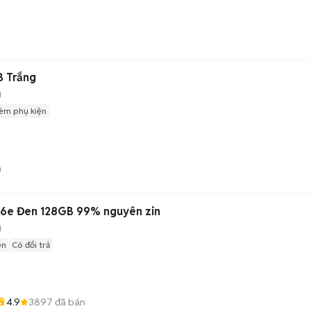
B Trắng
g
èm phụ kiện
n
16e Đen 128GB 99% nguyên zin
g
ện
Có đổi trả
4.9
3897
đã bán