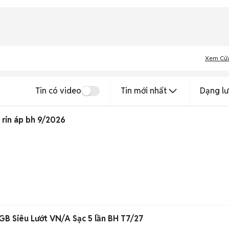
Xem Cử
Tin có video
Tin mới nhất
Dạng lư
 rin áp bh 9/2026
GB Siêu Lướt VN/A Sạc 5 lần BH T7/27