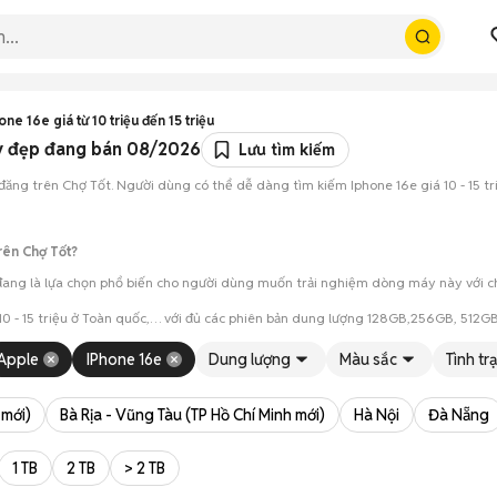
ne 16e giá từ 10 triệu đến 15 triệu
máy đẹp đang bán 08/2026
Lưu tìm kiếm
n đăng trên Chợ Tốt. Người dùng có thể dễ dàng tìm kiếm Iphone 16e giá 10 - 15 t
rên Chợ Tốt?
c đang là lựa chọn phổ biến cho người dùng muốn trải nghiệm dòng máy này với chi
 10 - 15 triệu ở Toàn quốc,… với đủ các phiên bản dung lượng 128GB,256GB, 512
ình và tình trạng máy trước khi mua.
Apple
IPhone 16e
Dung lượng
Màu sắc
Tình tr
anh khi hai bên đồng ý.
 mới)
Bà Rịa - Vũng Tàu (TP Hồ Chí Minh mới)
Hà Nội
Đà Nẵng
1 TB
2 TB
> 2 TB