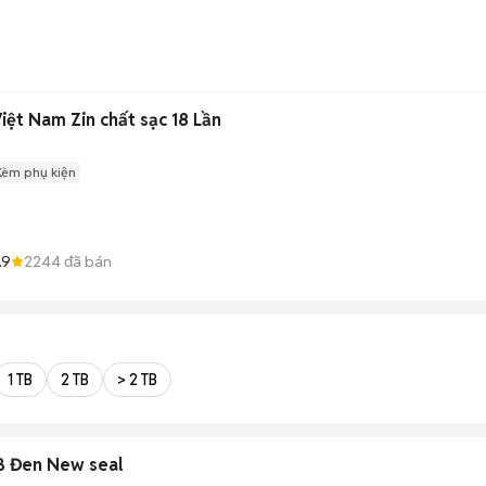
iệt Nam Zin chất sạc 18 Lần
Kèm phụ kiện
.9
2244
đã bán
1 TB
2 TB
> 2 TB
B Đen New seal