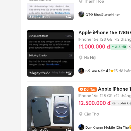
Thanh Hóa
QTĐ BlueStoneMiner
3 ngày trước
5
Apple iPhone 16e 128G
IPhone 16e
128 GB
>12 thán
11.000.000 đ
Giá tốt
K
Hà Nội
4.1
15
đã bá
Bố Bim Nấm
7 ngày trước
2
Apple iPhone 
IPhone 16e
128 GB
>12 thán
12.500.000 đ
Kèm phụ ki
Cần Thơ
Duy Khang Mobile Cần Thơ
1 tuần trước
6