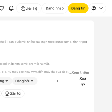
Đăng nhập
Đăng tin
Liên hệ
riệu ở Toàn quốc với nhiều lựa chọn theo dung lượng, tình trạng
 phí thấp hơn so với khi mới ra mắt.
GB, 1TB, từ máy like new 99% đến máy đã qua sử dụng.
...Xem thêm
Xoá
ạng
Đăng bởi
lọc
Gần tôi