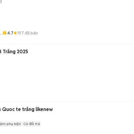
g
4.7
197
đã bán
A
B Trắng 2025
 Quoc te trắng likenew
Kèm phụ kiện
Có đổi trả