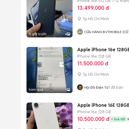
IPhone 16e
512 GB
7-12 thán
13.499.000 đ
Tp Hồ Chí Minh
CỬA HÀNG BVTMOBILE (CỬ
11 giờ trước
4
HÀNG UY TÍN TẠI TPHCM)
Apple iPhone 16e 128G
IPhone 16e
128 GB
11.500.000 đ
Tp Hồ Chí Minh
1
đã bán
Hội Đồ Điện Tử
hôm qua
1
Apple iPhone 16E 128GB
IPhone 16e
128 GB
10.500.000 đ
Giá tốt