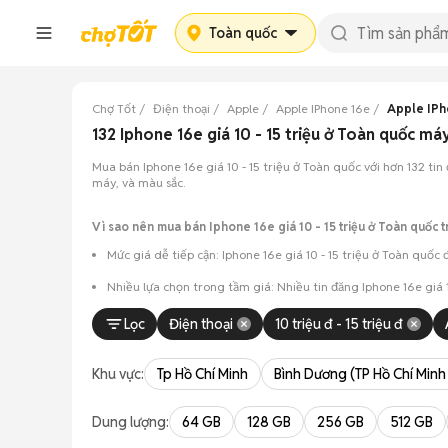
Toàn quốc
Chợ Tốt
Điện thoại
Apple
Apple IPhone 16e
Apple IPho
132 Iphone 16e giá 10 - 15 triệu ở Toàn quốc 
Mua bán Iphone 16e giá 10 - 15 triệu ở Toàn quốc với hơn 132 ti
máy, và màu sắc.
Vì sao nên mua bán Iphone 16e giá 10 - 15 triệu ở Toàn quốc t
Mức giá dễ tiếp cận: Iphone 16e giá 10 - 15 triệu ở Toàn quố
Nhiều lựa chọn trong tầm giá: Nhiều tin đăng Iphone 16e giá
Chủ động kiểm tra máy: Dễ dàng hẹn gặp để kiểm tra ngoại h
Lọc
Điện thoại
10 triệu đ - 15 triệu đ
Mua bán nhanh chóng: Giao dịch trực tiếp, ít thủ tục, chốt nh
Khu vực:
Tp Hồ Chí Minh
Bình Dương (TP Hồ Chí Minh
Dung lượng:
64 GB
128 GB
256 GB
512 GB