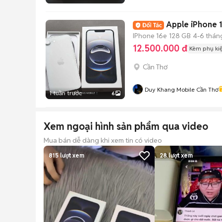
Apple iPhone 
IPhone 16e
128 GB
4-6 thán
12.500.000 đ
Kèm phụ ki
Cần Thơ
Duy Khang Mobile Cần Thơ
1 tuần trước
6
Xem ngoại hình sản phẩm qua video
Mua bán dễ dàng khi xem tin có video
815
lượt xem
28
lượt xem