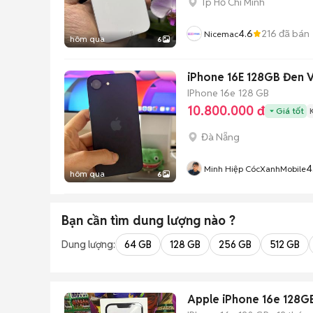
Tp Hồ Chí Minh
4.6
216
đã bán
Nicemac
hôm qua
6
iPhone 16E 128GB Đen V
IPhone 16e
128 GB
10.800.000 đ
Giá tốt
Đà Nẵng
4
Minh Hiệp CócXanhMobile
hôm qua
6
Bạn cần tìm
dung lượng
nào ?
Dung lượng:
64 GB
128 GB
256 GB
512 GB
Apple iPhone 16e 128G