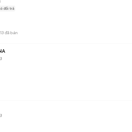
g
ó đổi trả
13
đã bán
VNA
ng
ng