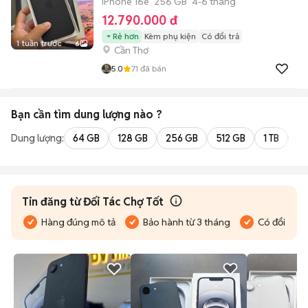
IPhone 16e
256 GB
4-6 tháng
12.790.000 đ
Rẻ hơn
Kèm phụ kiện
Có đổi trả
1 tuần trước
6
Cần Thơ
5.0
71
đã bán
Bạn cần tìm
dung lượng
nào ?
Dung lượng:
64 GB
128 GB
256 GB
512 GB
1 TB
2 
Tin đăng từ Đối Tác Chợ Tốt
Hàng đúng mô tả
Bảo hành từ 3 tháng
Có đổi trả