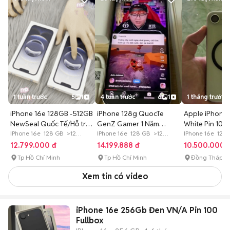
1 tuần trước
5
1
4 tuần trước
6
1
1 tháng trước
iPhone 16e 128GB -512GB
iPhone 128g QuocTe
Apple iPhone
NewSeal Quốc Tế/Hỗ trợ
GenZ Gamer 1 Năm
White Pin 10
Góp
IPhone 16e 128 GB >12
5G/TV Mien Phi
IPhone 16e 128 GB >12
2/2027
IPhone 16e 128
tháng
tháng
tháng
12.799.000 đ
14.199.888 đ
10.500.000 
Tp Hồ Chí Minh
Tp Hồ Chí Minh
Đồng Tháp
Xem tin có video
iPhone 16e 256Gb Đen VN/A Pin 100
Fullbox