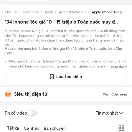
Chợ Tốt
Điện thoại
Apple
Apple IPhone 16e
Apple IPhone 16e giá từ 1
134 Iphone 16e giá 10 - 15 triệu ở Toàn quốc máy đẹp đang bán 08/2026
Mua bán Iphone 16e giá 10 - 15 triệu ở Toàn quốc với hơn 134 tin đăng trên
Chợ Tốt. Người dùng có thể dễ dàng tìm kiếm Iphone 16e giá 10 - 15 triệu
ở Toàn quốc với nhiều lựa chọn theo dung lượng, tình trạng máy, và màu
sắc.
Vì sao nên mua bán Iphone 16e giá 10 - 15 triệu ở Toàn quốc trên Chợ
Tốt?
Mức giá dễ tiếp cận: Iphone 16e giá 10 - 15 triệu ở Toàn quốc đang là lựa
chọn phổ biến cho người dùng muốn trải nghiệm dòng máy này với chi
...Xem thêm
phí thấp hơn so với khi mới ra mắt.
Lưu tìm kiếm
Nhiều lựa chọn trong tầm giá: Nhiều tin đăng Iphone 16e giá 10 - 15
triệu ở Toàn quốc,… với đủ các phiên bản dung lượng 128GB,256GB,
512GB, 1TB, từ máy like new 99% đến máy đã qua sử dụng.
Siêu thị điện tử
Xem Cửa hàng
Chủ động kiểm tra máy: Dễ dàng hẹn gặp để kiểm tra ngoại hình và
tình trạng máy trước khi mua.
Mua bán nhanh chóng: Giao dịch trực tiếp, ít thủ tục, chốt nhanh khi hai
Tin có video
Tin mới nhất
bên đồng ý.
Tất cả
Cá nhân
Bán chuyên