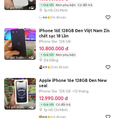
Giá tốt
Kèm phụ kiện
Có đổi trả
17 giờ trước
6
Tp Hồ Chí Minh
4.6
216
đã bán
iPhone 16E 128GB Đen Việt Nam Zin
chất sạc 18 Lần
IPhone 16e
128 GB
10.800.000 đ
Giá tốt
Kèm phụ kiện
21 giờ trước
6
Đà Nẵng
4.9
2243
đã bán
Apple iPhone 16e 128GB Đen New
seal
IPhone 16e
128 GB
>12 tháng
12.990.000 đ
Giá tốt
Có đổi trả
23 giờ trước
4
Tp Hồ Chí Minh
4.8
613
đã bán