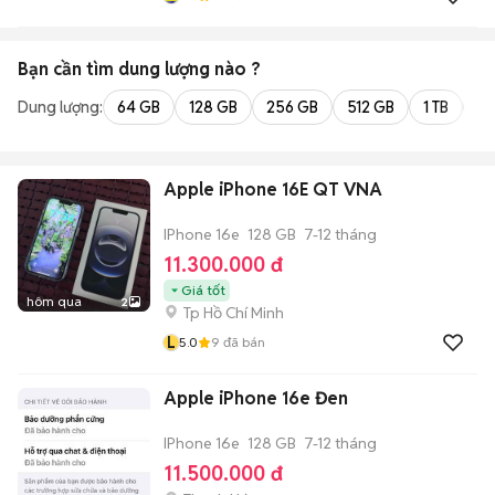
Bạn cần tìm
dung lượng
nào ?
Dung lượng:
64 GB
128 GB
256 GB
512 GB
1 TB
2 
Apple iPhone 16E QT VNA
IPhone 16e
128 GB
7-12 tháng
11.300.000 đ
Giá tốt
hôm qua
2
Tp Hồ Chí Minh
L
5.0
9
đã bán
Apple iPhone 16e Đen
IPhone 16e
128 GB
7-12 tháng
11.500.000 đ