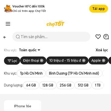
Voucher KFC đến 100k
Tải app
Chỉ có trên app Chợ Tốt
Khu vực:
Toàn quốc
Xoá lọc
Điện thoại
10 triệu đ - 15 triệu đ
Apple
Lọc
Khu vực:
Tp Hồ Chí Minh
Bình Dương (TP Hồ Chí Minh mới)
Bà 
Dung lượng:
64 GB
128 GB
256 GB
512 GB
1 TB
2 
IPhone 16e