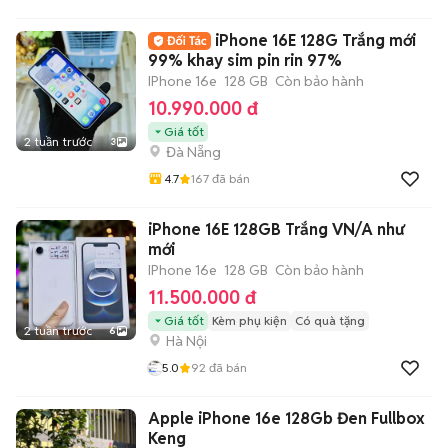
iPhone 16E 128G Trắng mới
99% khay sim pin rin 97%
IPhone 16e
128 GB
Còn bảo hành
10.990.000 đ
Giá tốt
2 tuần trước
3
Đà Nẵng
4.7
167
đã bán
iPhone 16E 128GB Trắng VN/A như
mới
IPhone 16e
128 GB
Còn bảo hành
11.500.000 đ
Giá tốt
Kèm phụ kiện
Có quà tặng
2 tuần trước
6
Hà Nội
5.0
92
đã bán
Apple iPhone 16e 128Gb Đen Fullbox
Keng