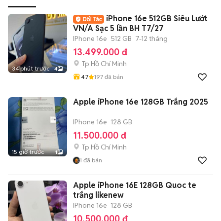
iPhone 16e 512GB Siêu Lướt
VN/A Sạc 5 lần BH T7/27
IPhone 16e
512 GB
7-12 tháng
13.499.000 đ
Tp Hồ Chí Minh
34 phút trước
4
4.7
197
đã bán
Apple iPhone 16e 128GB Trắng 2025
IPhone 16e
128 GB
11.500.000 đ
Tp Hồ Chí Minh
15 giờ trước
1
1
đã bán
Apple iPhone 16E 128GB Quoc te
trắng likenew
IPhone 16e
128 GB
10.500.000 đ