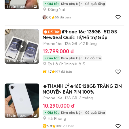
Giá tốt
Kèm phụ kiện
Có quà tặng
1 tuần trước
4
Đồng Nai
5.0
55
đã bán
iPhone 16e 128GB -512GB
NewSeal Quốc Tế/Hỗ trợ Góp
IPhone 16e
128 GB
>12 tháng
12.799.000 đ
Giá tốt
Kèm phụ kiện
Có đổi trả
1 tuần trước
5
Tp Hồ Chí Minh
815
4.7
197
đã bán
🔥THANH LÝ🔥16E 128GB TRẮNG ZIN
NGUYÊN BẢN PIN 100%
IPhone 16e
128 GB
3 tháng
10.290.000 đ
Giá tốt
Kèm phụ kiện
Có quà tặng
1 tuần trước
5
Hải Phòng
5.0
1180
đã bán