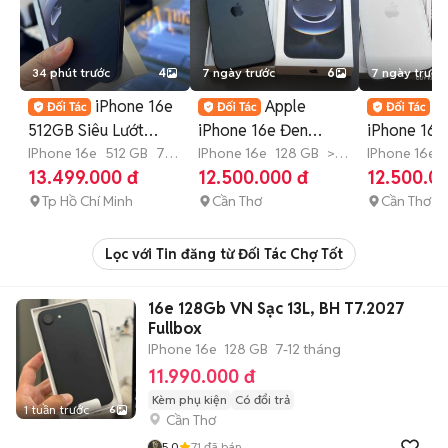
34 phút trước
4
7 ngày trước
6
7 ngày trước
iPhone 16e
Apple
A
512GB Siêu Lướt
iPhone 16e Đen
iPhone 16e
VN/A Sạc 5 lần BH
IPhone 16e
512 GB
7-
128GB 99% nguyên
IPhone 16e
128 GB
>12
Trắng
IPhone 16e
12 tháng
tháng
tháng
13.499.000 đ
12.500.000 đ
12.500.0
T7/27
zin
Tp Hồ Chí Minh
Cần Thơ
Cần Thơ
Lọc với Tin đăng từ Đối Tác Chợ Tốt
16e 128Gb VN Sạc 13L, BH T7.2027
Fullbox
IPhone 16e
128 GB
7-12 tháng
11.990.000 đ
Kèm phụ kiện
Có đổi trả
1 tuần trước
6
Cần Thơ
5.0
71
đã bán