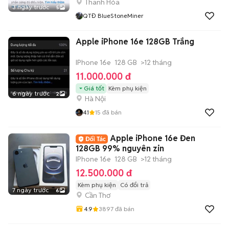
Thanh Hóa
3 ngày trước
5
QTĐ BlueStoneMiner
Apple iPhone 16e 128GB Trắng
IPhone 16e
128 GB
>12 tháng
11.000.000 đ
Giá tốt
Kèm phụ kiện
6 ngày trước
2
Hà Nội
4.1
15
đã bán
Apple iPhone 16e Đen
128GB 99% nguyên zin
IPhone 16e
128 GB
>12 tháng
12.500.000 đ
Kèm phụ kiện
Có đổi trả
7 ngày trước
6
Cần Thơ
4.9
3897
đã bán