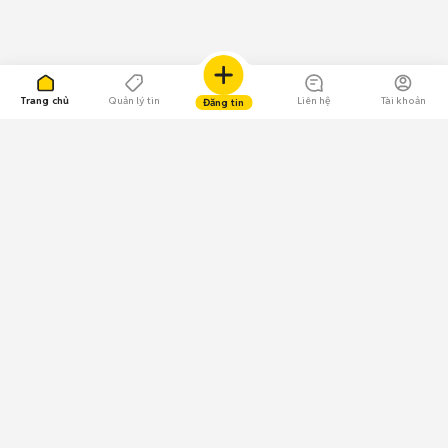
Trang chủ
Quản lý tin
Liên hệ
Tài khoản
Đăng tin
109.000 Bình chọn
Tải ứng dụng Chợ Tốt
Về Chợ Tốt
Quy chế sàn
Chính sách bảo mật
Giải quyết tranh chấp
CÔNG TY TNHH CHỢ TỐT - Người đại diện theo pháp luật: