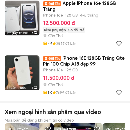
Apple iPhone 16e 128GB
Trắng
IPhone 16e
128 GB
4-6 tháng
12.500.000 đ
Kèm phụ kiện
Có đổi trả
7 ngày trước
6
Cần Thơ
4.9
3897
đã bán
iPhone 16E 128GB Trắng Qte
Pin 100 Chip A18 đẹp 99
IPhone 16e
128 GB
11.500.000 đ
Cần Thơ
1 tuần trước
5
5.0
7699
đã bán
Xem ngoại hình sản phẩm qua video
Mua bán dễ dàng khi xem tin có video
815
lượt xem
28
lượt xem
216
lượt xem