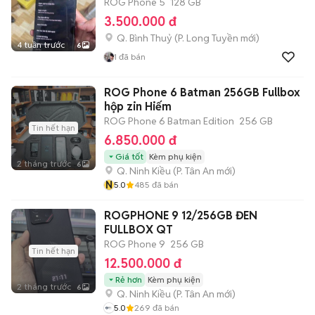
ROG Phone 5
128 GB
3.500.000 đ
Q. Bình Thuỷ
(
P. Long Tuyền
mới)
4 tuần trước
6
1
đã bán
ROG Phone 6 Batman 256GB Fullbox
hộp zin Hiếm
ROG Phone 6 Batman Edition
256 GB
Tin hết hạn
6.850.000 đ
Giá tốt
Kèm phụ kiện
2 tháng trước
6
Q. Ninh Kiều
(
P. Tân An
mới)
N
5.0
485
đã bán
ROGPHONE 9 12/256GB ĐEN
FULLBOX QT
ROG Phone 9
256 GB
Tin hết hạn
12.500.000 đ
Rẻ hơn
Kèm phụ kiện
2 tháng trước
6
Q. Ninh Kiều
(
P. Tân An
mới)
5.0
269
đã bán