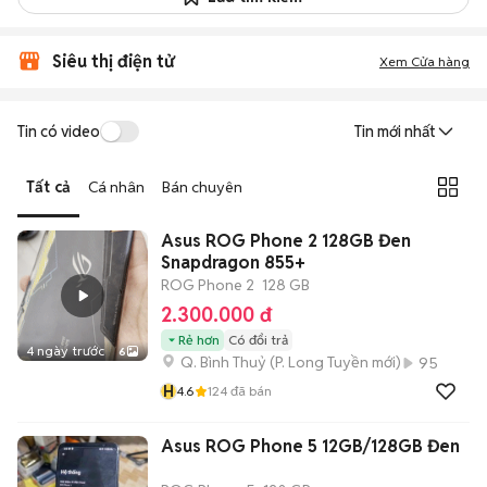
Siêu thị điện tử
Xem Cửa hàng
Tin có video
Tin mới nhất
Tất cả
Cá nhân
Bán chuyên
Asus ROG Phone 2 128GB Đen
Snapdragon 855+
ROG Phone 2
128 GB
2.300.000 đ
Rẻ hơn
Có đổi trả
4 ngày trước
6
Q. Bình Thuỷ
(
P. Long Tuyền
mới)
95
H
4.6
124
đã bán
Asus ROG Phone 5 12GB/128GB Đen