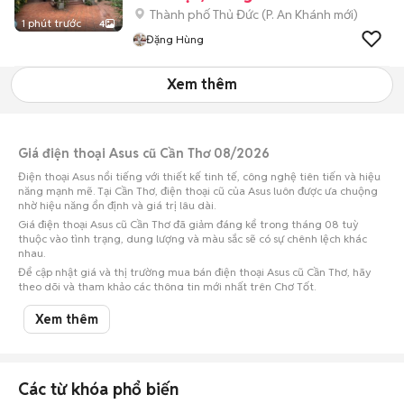
Thành phố Thủ Đức
(
P. An Khánh
mới)
1 phút trước
4
Đặng Hùng
Xem thêm
Giá điện thoại Asus cũ Cần Thơ 08/2026
Điện thoại Asus nổi tiếng với thiết kế tinh tế, công nghệ tiên tiến và hiệu
năng mạnh mẽ. Tại Cần Thơ, điện thoại cũ của Asus luôn được ưa chuộng
nhờ hiệu năng ổn định và giá trị lâu dài.
Giá điện thoại Asus cũ Cần Thơ đã giảm đáng kể trong tháng 08 tuỳ
thuộc vào tình trạng, dung lượng và màu sắc sẽ có sự chênh lệch khác
nhau.
Để cập nhật giá và thị trường mua bán điện thoại Asus cũ Cần Thơ, hãy
theo dõi và tham khảo các thông tin mới nhất trên Chợ Tốt.
Lưu ý:
Mức giá dựa trên các tin đăng tại Chợ Tốt, chỉ mang tính chất tham
Xem thêm
khảo. Giá điện thoại Asus cũ Cần Thơ sẽ phụ thuộc vào tình trạng, phiên
bản và các thoả thuận khi mua bán.
Mua bán điện thoại Asus cũ Cần Thơ
Các từ khóa phổ biến
Chợ Tốt có 5 tin đăng bán, mua điện thoại Asus cũ tại Cần Thơ với nhiều