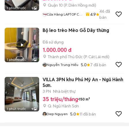
Quận 10
(
P. Diên Hồng
mới)
1 phút trước
5
46
đã
4.9
Cửa Hàng LAPTOP Cũ
bán
Giá Rẻ
Bộ leo trèo Mèo Gỗ Dây thừng
Đã sử dụng
1.000.000 đ
Thành phố Thủ Đức
(
P. Cát Lái
mới)
1 phút trước
3
5.0
7
đã bán
Nguyễn Trung Hiếu
VILLA 3PN khu Phú Mỹ An - Ngũ Hành
Sơn.
3 PN
Nhà biệt thự
35 triệu/tháng
150 m²
Q. Ngũ Hành Sơn
1 phút trước
9
5.0
11
đã bán
Diep Nguyen