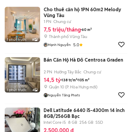
Cho thuê căn hộ 1PN 60m2 Melody
Vũng Tàu
1 PN
Chung cư
7,5 triệu/tháng
60 m²
Thành phố Vũng Tàu
1 phút trước
8
5.0
Mạnh Nguyễn
Bán Căn Hộ Hà Đô Centrosa Graden
2 PN
Hướng Tây Bắc
Chung cư
14,5 tỷ
138 tr/m²
105 m²
Quận 10
(
P. Hòa Hưng
mới)
1 phút trước
4
Nguyễn Tăng Phats
Dell Latitude 6440 i5-4300m 14 inch
8GB/256GB Bạc
Intel Core i5
8 GB
256 GB
SSD
2.500.000 đ