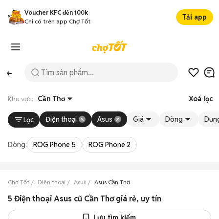
Voucher KFC đến 100k
Tải app
Chỉ có trên app Chợ Tốt
Khu vực:
Cần Thơ
Xoá lọc
Điện thoại
Asus
Giá
Dòng
Dung
Lọc
Dòng:
ROG Phone 5
ROG Phone 2
Chợ Tốt
Điện thoại
Asus
Asus Cần Thơ
5 Điện thoại Asus cũ Cần Thơ giá rẻ, uy tín
Lưu tìm kiếm