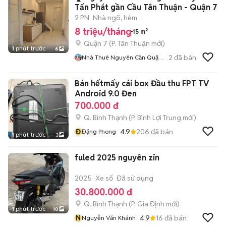
Tấn Phát gần Cầu Tân Thuận - Quận 7
2 PN
Nhà ngõ, hẻm
8 triệu/tháng
15 m²
Quận 7
(
P. Tân Thuận
mới)
1 phút trước
6
2
đã bán
Nhà Thuê Nguyên Căn Quận
7
Bán hếtmấy cái box Đầu thu FPT TV
Android 9.0 Đen
700.000 đ
Q. Bình Thạnh
(
P. Bình Lợi Trung
mới)
Đ
4.9
206
đã bán
Đặng Phong
1 phút trước
3
fuled 2025 nguyên zin
2025
Xe số
Đã sử dụng
30.800.000 đ
Q. Bình Thạnh
(
P. Gia Định
mới)
1 phút trước
10
N
4.9
16
đã bán
Nguyễn Văn Khánh