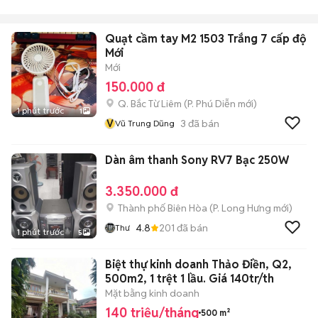
Quạt cầm tay M2 1503 Trắng 7 cấp độ
Mới
Mới
150.000 đ
Q. Bắc Từ Liêm
(
P. Phú Diễn
mới)
1 phút trước
1
V
3
đã bán
Vũ Trung Dũng
Dàn âm thanh Sony RV7 Bạc 250W
3.350.000 đ
Thành phố Biên Hòa
(
P. Long Hưng
mới)
4.8
201
đã bán
Thư
1 phút trước
5
Biệt thự kinh doanh Thảo Điền, Q2,
500m2, 1 trệt 1 lầu. Giá 140tr/th
Mặt bằng kinh doanh
140 triệu/tháng
500 m²