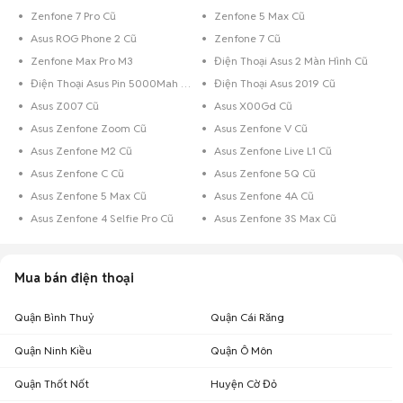
khoảng giá giúp người dùng dễ dàng tìm kiếm và so sánh giá cả.
Zenfone 7 Pro Cũ
Zenfone 5 Max Cũ
Chợ Tốt - Nơi mua bán điện thoại Asus cũ Cần Thơ giá tốt nhất!
Asus ROG Phone 2 Cũ
Zenfone 7 Cũ
Zenfone Max Pro M3
Điện Thoại Asus 2 Màn Hình Cũ
Điện Thoại Asus Pin 5000Mah Cũ
Điện Thoại Asus 2019 Cũ
Asus Z007 Cũ
Asus X00Gd Cũ
Asus Zenfone Zoom Cũ
Asus Zenfone V Cũ
Asus Zenfone M2 Cũ
Asus Zenfone Live L1 Cũ
Asus Zenfone C Cũ
Asus Zenfone 5Q Cũ
Asus Zenfone 5 Max Cũ
Asus Zenfone 4A Cũ
Asus Zenfone 4 Selfie Pro Cũ
Asus Zenfone 3S Max Cũ
Mua bán điện thoại
Quận Bình Thuỷ
Quận Cái Răng
Quận Ninh Kiều
Quận Ô Môn
Quận Thốt Nốt
Huyện Cờ Đỏ