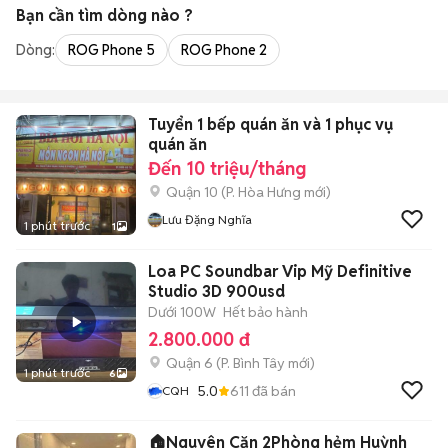
Bạn cần tìm
dòng
nào ?
Dòng:
ROG Phone 5
ROG Phone 2
Tuyển 1 bếp quán ăn và 1 phục vụ
quán ăn
Đến 10 triệu/tháng
Quận 10
(
P. Hòa Hưng
mới)
Lưu Đặng Nghĩa
1 phút trước
1
Loa PC Soundbar Vip Mỹ Definitive
Studio 3D 900usd
Dưới 100W
Hết bảo hành
2.800.000 đ
Quận 6
(
P. Bình Tây
mới)
1 phút trước
6
5.0
611
đã bán
CQH
🏠Nguyên Căn 2Phòng hẻm Huỳnh