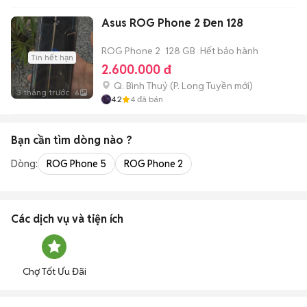
Asus ROG Phone 2 Đen 128
ROG Phone 2
128 GB
Hết bảo hành
Tin hết hạn
2.600.000 đ
Q. Bình Thuỷ
(
P. Long Tuyền
mới)
3 tháng trước
6
4.2
4
đã bán
Bạn cần tìm
dòng
nào ?
Dòng:
ROG Phone 5
ROG Phone 2
Các dịch vụ và tiện ích
Chợ Tốt Ưu Đãi