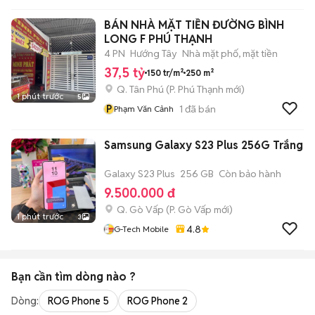
BÁN NHÀ MẶT TIỀN ĐƯỜNG BÌNH
LONG F PHÚ THẠNH
4 PN
Hướng Tây
Nhà mặt phố, mặt tiền
37,5 tỷ
150 tr/m²
250 m²
Q. Tân Phú
(
P. Phú Thạnh
mới)
1 phút trước
5
P
1
đã bán
Phạm Văn Cảnh
Samsung Galaxy S23 Plus 256G Trắng
Galaxy S23 Plus
256 GB
Còn bảo hành
9.500.000 đ
Q. Gò Vấp
(
P. Gò Vấp
mới)
1 phút trước
3
4.8
G-Tech Mobile
Bạn cần tìm
dòng
nào ?
Dòng:
ROG Phone 5
ROG Phone 2