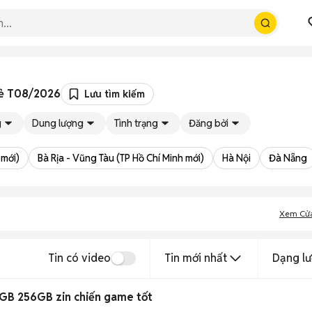
Rẻ T08/2026
Lưu tìm kiếm
g
Dung lượng
Tình trạng
Đăng bởi
 mới)
Bà Rịa - Vũng Tàu (TP Hồ Chí Minh mới)
Hà Nội
Đà Nẵng
Xem Cử
Tin có video
Tin mới nhất
Dạng lư
GB 256GB zin chiến game tốt