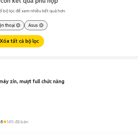
còn kết quả phù hợp
ố bộ lọc để xem nhiều kết quả hơn.
ện thoại
Asus
Xóa tất cả bộ lọc
áy zin, mượt full chức năng
.8
145
đã bán