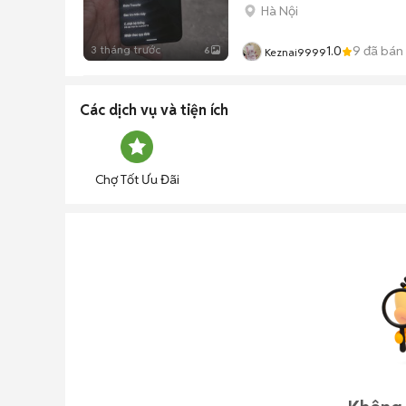
Hà Nội
3 tháng trước
1.0
9
đã bán
6
Keznai9999
Các dịch vụ và tiện ích
Chợ Tốt Ưu Đãi