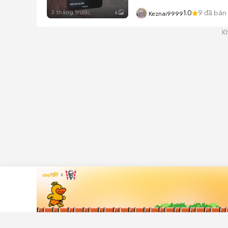
3 tháng trước
1.0
9
đã bán
6
Keznai9999
K