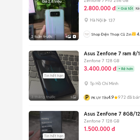
Zenfone 7 Pro
256 GB
2.800.000 đ
Giá tốt
Kè
Hà Nội
137
4
Shop Điện Thoại Cũ Zin
2 tuần trước
4
Asus Zenfone 7 ram 8/
Zenfone 7
128 GB
3.400.000 đ
Rẻ hơn
Tin hết hạn
Tp Hồ Chí Minh
P
3 tháng trước
4.9
972
đã bá
5
PK UY TÍN
Asus ZenFone 7 8GB/1
Zenfone 7
128 GB
1.500.000 đ
Tin hết hạn