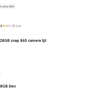
m phụ kiện
.8
145
đã bán
128GB snap 865 camera lật
n
28GB Đen