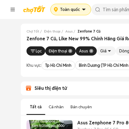
Toàn quốc
Chợ Tốt
Điện thoại
Asus
Zenfone 7 Cũ
Zenfone 7 Cũ, Like New 99% Chính Hãng Giá 
Lọc
Điện thoại
Asus
Giá
Dòn
Khu vực:
Tp Hồ Chí Minh
Bình Dương (TP Hồ Chí Minh
Siêu thị điện tử
Tất cả
Cá nhân
Bán chuyên
Asus Zenphone 7 Pro 8