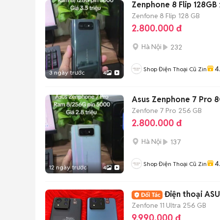
Zenphone 8 Flip 128GB 
Zenfone 8 Flip
128 GB
2.800.000 đ
Hà Nội
232
4
Shop Điện Thoại Cũ Zin
3 ngày trước
4
Asus Zenphone 7 Pro 8
Zenfone 7 Pro
256 GB
2.800.000 đ
Hà Nội
137
4
Shop Điện Thoại Cũ Zin
12 ngày trước
4
Điện thoại AS
Zenfone 11 Ultra
256 GB
9.990.000 đ