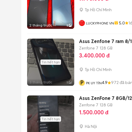
Tp Hồ Chí Minh
5.0
1
LUCKYPHONE VN
2 tháng trước
5
Asus Zenfone 7 ram 8/
Zenfone 7
128 GB
3.400.000 đ
Tin hết hạn
Tp Hồ Chí Minh
P
3 tháng trước
4.9
972
đã bá
5
PK UY TÍN
Asus ZenFone 7 8GB/1
Zenfone 7
128 GB
1.500.000 đ
Tin hết hạn
Hà Nội