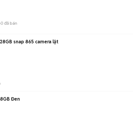
60
đã bán
128GB snap 865 camera lật
n
28GB Đen