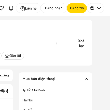
Đăng nhập
Đăng tin
Liên hệ
Xoá
lọc
Gần tôi
a hàng
Mua bán điện thoại
Tp Hồ Chí Minh
ới
Hà Nội