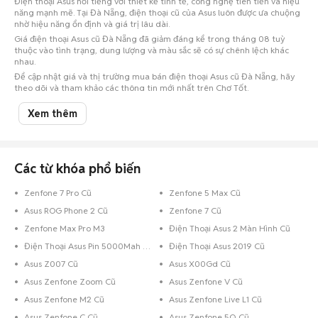
Điện thoại Asus nổi tiếng với thiết kế tinh tế, công nghệ tiên tiến và hiệu
năng mạnh mẽ. Tại Đà Nẵng, điện thoại cũ của Asus luôn được ưa chuộng
nhờ hiệu năng ổn định và giá trị lâu dài.
Giá điện thoại Asus cũ Đà Nẵng đã giảm đáng kể trong tháng 08 tuỳ
thuộc vào tình trạng, dung lượng và màu sắc sẽ có sự chênh lệch khác
nhau.
Để cập nhật giá và thị trường mua bán điện thoại Asus cũ Đà Nẵng, hãy
theo dõi và tham khảo các thông tin mới nhất trên Chợ Tốt.
Lưu ý:
Mức giá dựa trên các tin đăng tại Chợ Tốt, chỉ mang tính chất tham
Xem thêm
khảo. Giá điện thoại Asus cũ Đà Nẵng sẽ phụ thuộc vào tình trạng, phiên
bản và các thoả thuận khi mua bán.
Mua bán điện thoại Asus cũ Đà Nẵng
Các từ khóa phổ biến
Chợ Tốt có 10 tin đăng bán, mua điện thoại Asus cũ tại Đà Nẵng với nhiều
khoảng giá giúp người dùng dễ dàng tìm kiếm và so sánh giá cả.
Zenfone 7 Pro Cũ
Zenfone 5 Max Cũ
Top 2 khoảng giá có nhiều tin mua bán điện thoại Asus nhất ở Đà Nẵng
Asus ROG Phone 2 Cũ
Zenfone 7 Cũ
Điện thoại Asus giá 2 - 3 triệu Đà Nẵng
: 6 sản phẩm
Zenfone Max Pro M3
Điện Thoại Asus 2 Màn Hình Cũ
Điện thoại Asus giá 3 - 5 triệu Đà Nẵng
: 5 sản phẩm
Điện Thoại Asus Pin 5000Mah Cũ
Điện Thoại Asus 2019 Cũ
Chợ Tốt - Nơi mua bán điện thoại Asus cũ Đà Nẵng giá tốt nhất!
Asus Z007 Cũ
Asus X00Gd Cũ
Asus Zenfone Zoom Cũ
Asus Zenfone V Cũ
Asus Zenfone M2 Cũ
Asus Zenfone Live L1 Cũ
Asus Zenfone C Cũ
Asus Zenfone 5Q Cũ