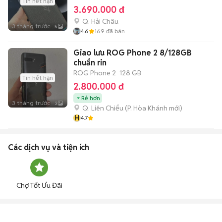
Tin hết hạn
3.690.000 đ
Q. Hải Châu
3 tháng trước
5
4.6
169
đã bán
Giao lưu ROG Phone 2 8/128GB
chuẩn rin
ROG Phone 2
128 GB
Tin hết hạn
2.800.000 đ
Rẻ hơn
3 tháng trước
3
Q. Liên Chiểu
(
P. Hòa Khánh
mới)
H
4.7
Các dịch vụ và tiện ích
Chợ Tốt Ưu Đãi