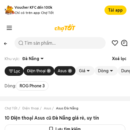
Voucher KFC đến 100k
Tải app
Chỉ có trên app Chợ Tốt
Khu vực:
Đà Nẵng
Xoá lọc
Điện thoại
Asus
Giá
Dòng
Dung
Lọc
Dòng:
ROG Phone 3
Chợ Tốt
Điện thoại
Asus
Asus Đà Nẵng
10 Điện thoại Asus cũ Đà Nẵng giá rẻ, uy tín
Lưu tìm kiếm