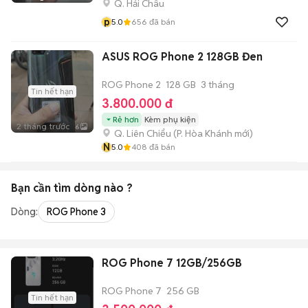
Q. Hải Châu
p
5.0
656
đã bán
ASUS ROG Phone 2 128GB Đen
ROG Phone 2
128 GB
3 tháng
Tin hết hạn
3.800.000 đ
Rẻ hơn
Kèm phụ kiện
2 tháng trước
6
Q. Liên Chiểu
(
P. Hòa Khánh
mới)
N
5.0
408
đã bán
Bạn cần tìm
dòng
nào ?
Dòng:
ROG Phone 3
ROG Phone 7 12GB/256GB
ROG Phone 7
256 GB
Tin hết hạn