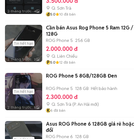
3.500.000 đ
Q. Sơn Trà
2 tháng trước
4
đ
5.0
10
đã bán
Cần bán Asus Rog Phone 5 Ram 12G /
128G
ROG Phone 5
256 GB
Tin hết hạn
2.000.000 đ
Q. Liên Chiểu
2 tháng trước
2
P
5.0
12
đã bán
ROG Phone 5 8GB/128GB Đen
ROG Phone 5
128 GB
Hết bảo hành
Tin hết hạn
2.300.000 đ
Q. Sơn Trà
(
P. An Hải
mới)
2 tháng trước
5
K
6
đã bán
Asus ROG Phone 6 128GB giá rẻ hoặc
đổi
ROG Phone 6
128 GB