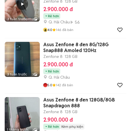
Zenfone 8
128 GB
2.900.000 đ
Rẻ hơn
3 tuần trước
3
Q. Hải Châu
56
a
4.0
146
đã bán
Asus Zenfone 8 đen 8G/128G
Snap888 Amoled 120Hz
Zenfone 8
128 GB
2.900.000 đ
Rẻ hơn
3 tuần trước
3
Q. Hải Châu
5.0
142
đã bán
Asus Zenfone 8 đen 128GB/8GB
Snapdragon 888
Zenfone 8
128 GB
2.900.000 đ
Rẻ hơn
Kèm phụ kiện
1 tháng trước
3