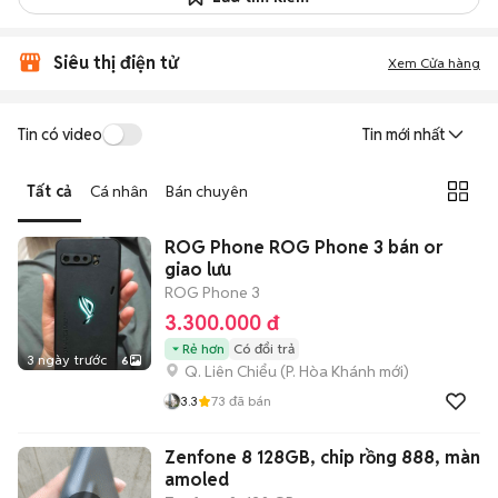
Siêu thị điện tử
Xem Cửa hàng
Tin có video
Tin mới nhất
Tất cả
Cá nhân
Bán chuyên
ROG Phone ROG Phone 3 bán or
giao lưu
ROG Phone 3
3.300.000 đ
Rẻ hơn
Có đổi trả
3 ngày trước
6
Q. Liên Chiểu
(
P. Hòa Khánh
mới)
3.3
73
đã bán
Zenfone 8 128GB, chip rồng 888, màn
amoled