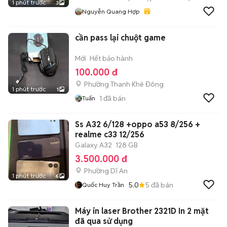
1 phút trước
3
Nguyễn Quang Hợp
cần pass lại chuột game
Mới
Hết bảo hành
100.000 đ
Phường Thanh Khê Đông
1 phút trước
1
1
đã bán
Tuấn
Ss A32 6/128 +oppo a53 8/256 +
realme c33 12/256
Galaxy A32
128 GB
3.500.000 đ
Phường Dĩ An
1 phút trước
6
5.0
5
đã bán
Quốc Huy Trần
Máy in laser Brother 2321D In 2 mặt
đã qua sử dụng