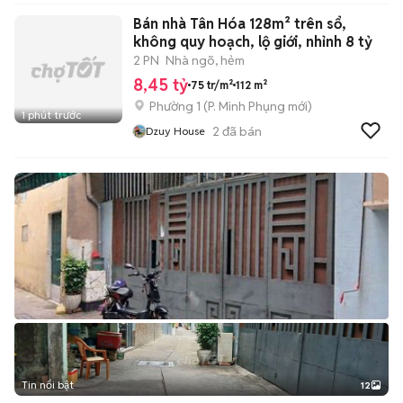
Bán nhà Tân Hóa 128m² trên sổ,
không quy hoạch, lộ giới, nhỉnh 8 tỷ
2 PN
Nhà ngõ, hẻm
8,45 tỷ
75 tr/m²
112 m²
Phường 1
(
P. Minh Phụng
mới)
1 phút trước
2
đã bán
Dzuy House
Tin nổi bật
12
+
2