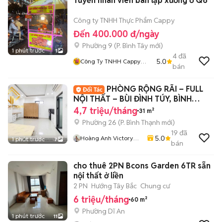
Tuyển nhân viên bán lạp xưởng ở Q6
Công ty TNHH Thực Phẩm Cappy
Đến 400.000 đ/ngày
Phường 9
(
P. Bình Tây
mới)
1 phút trước
1
4
đã
5.0
Công Ty TNHH Cappy
bán
Foods
PHÒNG RỘNG RÃI – FULL
NỘI THẤT – BÙI ĐÌNH TÚY, BÌNH
THẠNH ✨
4,7 triệu/tháng
31 m²
Phường 26
(
P. Bình Thạnh
mới)
19
đã
5.0
Hoàng Anh Victory
1 phút trước
7
bán
Home
cho thuê 2PN Bcons Garden 6TR sẵn
nội thất ở liền
2 PN
Hướng Tây Bắc
Chung cư
6 triệu/tháng
60 m²
Phường Dĩ An
1 phút trước
11