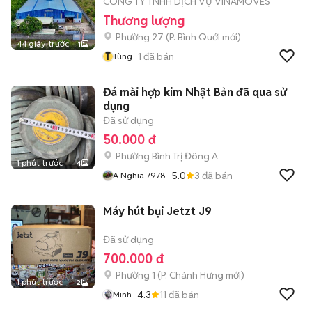
CÔNG TY TNHH DỊCH VỤ VINAMOVES
Thương lượng
Phường 27
(
P. Bình Quới
mới)
44 giây trước
1
T
1
đã bán
Tùng
Đá mài hợp kim Nhật Bản đã qua sử
dụng
Đã sử dụng
50.000 đ
Phường Bình Trị Đông A
1 phút trước
4
5.0
3
đã bán
A Nghia 7978
Máy hút bụi Jetzt J9
Đã sử dụng
700.000 đ
Phường 1
(
P. Chánh Hưng
mới)
1 phút trước
2
4.3
11
đã bán
Minh