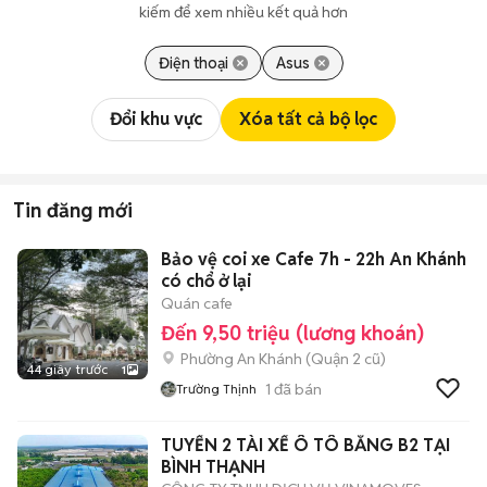
kiếm để xem nhiều kết quả hơn
Điện thoại
Asus
Đổi khu vực
Xóa tất cả bộ lọc
Tin đăng mới
Bảo vệ coi xe Cafe 7h - 22h An Khánh
có chổ ở lại
Quán cafe
Đến 9,50 triệu (lương khoán)
Phường An Khánh (Quận 2 cũ)
44 giây trước
1
1
đã bán
Trường Thịnh
TUYỂN 2 TÀI XẾ Ô TÔ BẰNG B2 TẠI
BÌNH THẠNH