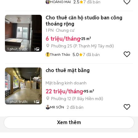
2.5
7
đã bán
HOÀNG MAI
Cho thuê căn hộ studio ban công
thoáng rộng
1 PN
Chung cư
6 triệu/tháng
25 m²
Phường 25
(
P. Thạnh Mỹ Tây
mới)
1 phút trước
3
T
5.0
7
đã bán
Thanh Thảo
cho thuê mặt bằng
Mặt bằng kinh doanh
22 triệu/tháng
95 m²
Phường 12
(
P. Bảy Hiền
mới)
1 phút trước
5
2
đã bán
MR SƠN
Xem thêm