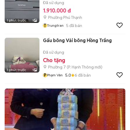
Đã sử dụng
1.910.000 đ
Phường Phú Thạnh
1 phút trước
1
T
5
đã bán
Trungtran
Gấu bông Vải bông Hồng Trắng
Đã sử dụng
Cho tặng
Phường 7
(
P. Hạnh Thông
mới)
1 phút trước
1
P
5.0
6
đã bán
Phạm Vân