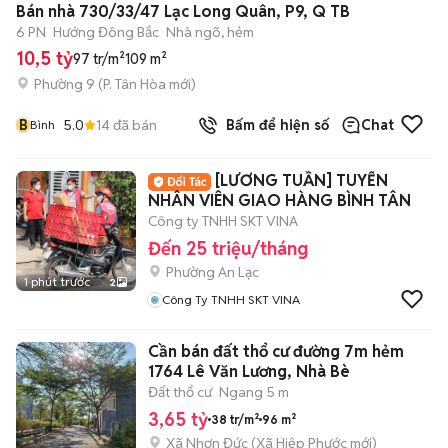
Bán nhà 730/33/47 Lạc Long Quân, P9, Q TB
6 PN
Hướng Đông Bắc
Nhà ngõ, hẻm
10,5 tỷ
97 tr/m²
109 m²
Phường 9
(
P. Tân Hòa
mới)
B
5.0
14
đã bán
Bấm để hiện số
Chat
Bình
[LƯƠNG TUẦN] TUYỂN
NHÂN VIÊN GIAO HÀNG BÌNH TÂN
Công ty TNHH SKT VINA
Đến 25 triệu/tháng
Phường An Lạc
1 phút trước
2
Công Ty TNHH SKT VINA
Cần bán đất thổ cư đường 7m hẻm
1764 Lê Văn Lương, Nhà Bè
Đất thổ cư
Ngang 5 m
3,65 tỷ
38 tr/m²
96 m²
Xã Nhơn Đức
(
Xã Hiệp Phước
mới)