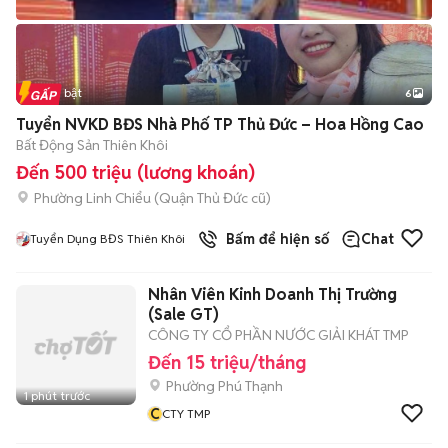
Tin nổi bật
6
+
2
Tuyển NVKD BĐS Nhà Phố TP Thủ Đức – Hoa Hồng Cao
Bất Động Sản Thiên Khôi
Đến 500 triệu (lương khoán)
Phường Linh Chiểu (Quận Thủ Đức cũ)
Bấm để hiện số
Chat
Tuyển Dụng BĐS Thiên Khôi
Nhân Viên Kinh Doanh Thị Trường
(Sale GT)
CÔNG TY CỔ PHẦN NƯỚC GIẢI KHÁT TMP
Đến 15 triệu/tháng
Phường Phú Thạnh
1 phút trước
C
CTY TMP