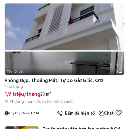
Tin nổi bật
9
+
2
Phòng Đẹp, Thoáng Mát, Tự Do Giờ Giấc, Q12
Nhà trống
1,9 triệu/tháng
20 m²
Phường Thạnh Xuân
(
P. Thới An
mới)
Bấm để hiện số
Chat
ThyThy Quan HCM