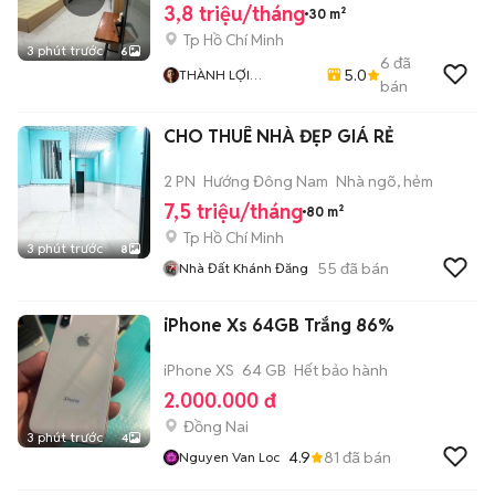
3,8 triệu/tháng
30 m²
Tp Hồ Chí Minh
3 phút trước
6
6
đã
5.0
THÀNH LỢI
bán
HIFRIENDZ
CHO THUÊ NHÀ ĐẸP GIÁ RẺ
2 PN
Hướng Đông Nam
Nhà ngõ, hẻm
7,5 triệu/tháng
80 m²
Tp Hồ Chí Minh
3 phút trước
8
55
đã bán
Nhà Đất Khánh Đăng
iPhone Xs 64GB Trắng 86%
iPhone XS
64 GB
Hết bảo hành
2.000.000 đ
Đồng Nai
3 phút trước
4
4.9
81
đã bán
Nguyen Van Loc