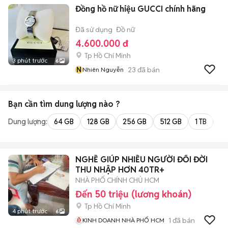
Đồng hồ nữ hiệu GUCCI chính hãng
Đã sử dụng
Đồ nữ
4.600.000 đ
Tp Hồ Chí Minh
3 phút trước
6
N
23
đã bán
Nhiên Nguyễn
Bạn cần tìm
dung lượng
nào ?
Dung lượng:
64 GB
128 GB
256 GB
512 GB
1 TB
2 
NGHỀ GIÚP NHIỀU NGƯỜI ĐỔI ĐỜI
THU NHẬP HƠN 40TR+
NHÀ PHỐ CHÍNH CHỦ HCM
Đến 50 triệu (lương khoán)
Tp Hồ Chí Minh
4 phút trước
6
1
đã bán
KINH DOANH NHÀ PHỐ HCM