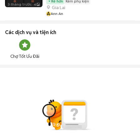
Rẻ hơn
Kèm phụ kiện
3 tháng trước
6
Gia Lai
A
Ann An
Các dịch vụ và tiện ích
Chợ Tốt Ưu Đãi