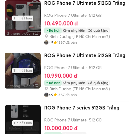
ROG Phone 7 Ultimate 512GB Trắng
ROG Phone 7 Ultimate
512 GB
Tin hết hạn
10.490.000 đ
Rẻ hơn
Kèm phụ kiện
Có quà tặng
2 tháng trước
5
Bình Dương
(
TP Hồ Chí Minh
mới)
4.9
1387
đã bán
ROG Phone 7 Ultimate 512GB Trắng
ROG Phone 7 Ultimate
512 GB
Tin hết hạn
10.990.000 đ
Rẻ hơn
Kèm phụ kiện
Có quà tặng
2 tháng trước
6
Bình Dương
(
TP Hồ Chí Minh
mới)
4.9
1387
đã bán
ROG Phone 7 series 512GB Trắng
ROG Phone 7 Ultimate
512 GB
Tin hết hạn
10.000.000 đ