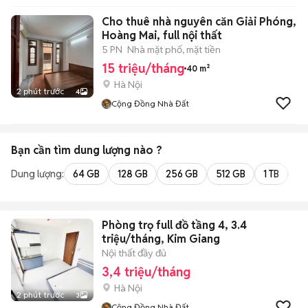
Cho thuê nhà nguyên căn Giải Phóng,
Hoàng Mai, full nội thất
5 PN
Nhà mặt phố, mặt tiền
15 triệu/tháng
40 m²
Hà Nội
2 phút trước
4
Cộng Đồng Nhà Đất
Bạn cần tìm
dung lượng
nào ?
Dung lượng:
64 GB
128 GB
256 GB
512 GB
1 TB
2 
Phòng trọ full đồ tầng 4, 3.4
triệu/tháng, Kim Giang
Nội thất đầy đủ
3,4 triệu/tháng
Hà Nội
2 phút trước
3
Cộng Đồng Nhà Đất