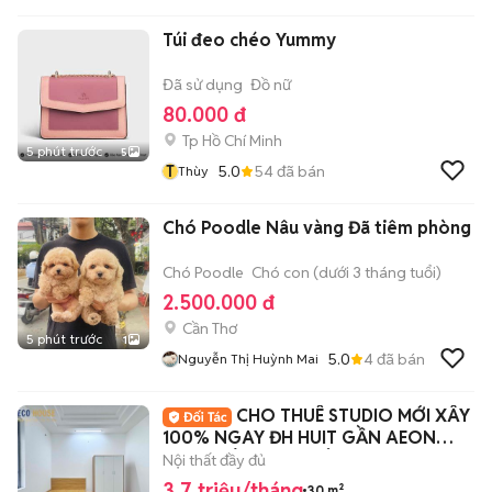
Túi đeo chéo Yummy
Đã sử dụng
Đồ nữ
80.000 đ
Tp Hồ Chí Minh
5 phút trước
5
T
5.0
54
đã bán
Thùy
Chó Poodle Nâu vàng Đã tiêm phòng
Chó Poodle
Chó con (dưới 3 tháng tuổi)
2.500.000 đ
Cần Thơ
5 phút trước
1
5.0
4
đã bán
Nguyễn Thị Huỳnh Mai
CHO THUÊ STUDIO MỚI XÂY
100% NGAY ĐH HUIT GẦN AEON
MALL , LÊ TRỌNG TÂN
Nội thất đầy đủ
3,7 triệu/tháng
30 m²