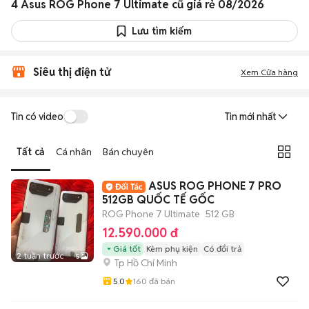
4 Asus ROG Phone 7 Ultimate cũ giá rẻ 08/2026
Lưu tìm kiếm
Siêu thị điện tử
Xem Cửa hàng
Tin có video
Tin mới nhất
Tất cả
Cá nhân
Bán chuyên
ASUS ROG PHONE 7 PRO
512GB QUỐC TẾ GỐC
ROG Phone 7 Ultimate
512 GB
12.590.000 đ
Giá tốt
Kèm phụ kiện
Có đổi trả
2 tuần trước
5
Tp Hồ Chí Minh
5.0
160
đã bán