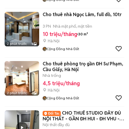
Cho thuê nhà Ngọc Lâm, full đồ, 10tr
3 PN
Nhà mặt phố, mặt tiền
10 triệu/tháng
30 m²
Hà Nội
2 phút trước
5
Cộng Đồng Nhà Đất
Cho thuê phòng trọ gần ĐH Sư Phạm,
Cầu Giấy, Hà Nội
Nhà trống
4,5 triệu/tháng
Hà Nội
2 phút trước
3
Cộng Đồng Nhà Đất
CHO THUÊ STUDIO ĐẦY ĐỦ
NỘI THẤT - GẦN ĐH HUI - ĐH VHU -
GẦN AEON MALL
Nội thất đầy đủ