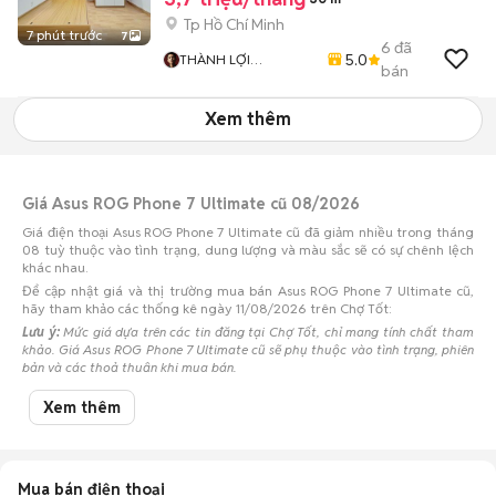
Tp Hồ Chí Minh
7 phút trước
7
6
đã
5.0
THÀNH LỢI
bán
HIFRIENDZ
Xem thêm
Giá Asus ROG Phone 7 Ultimate cũ 08/2026
Giá điện thoại Asus ROG Phone 7 Ultimate cũ đã giảm nhiều trong tháng
08 tuỳ thuộc vào tình trạng, dung lượng và màu sắc sẽ có sự chênh lệch
khác nhau.
Để cập nhật giá và thị trường mua bán Asus ROG Phone 7 Ultimate cũ,
hãy tham khảo các thống kê ngày 11/08/2026 trên Chợ Tốt:
Lưu ý:
Mức giá dựa trên các tin đăng tại Chợ Tốt, chỉ mang tính chất tham
khảo. Giá Asus ROG Phone 7 Ultimate cũ sẽ phụ thuộc vào tình trạng, phiên
bản và các thoả thuận khi mua bán.
Mua bán Asus ROG Phone 7 Ultimate cũ
Xem thêm
Chợ Tốt có 4 tin đăng bán, mua Asus ROG Phone 7 Ultimate cũ với nhiều
khoảng giá giúp người dùng dễ dàng tìm kiếm và so sánh giá cả.
Chợ Tốt - Nơi mua bán Asus ROG Phone 7 Ultimate cũ giá tốt nhất!
Mua bán điện thoại