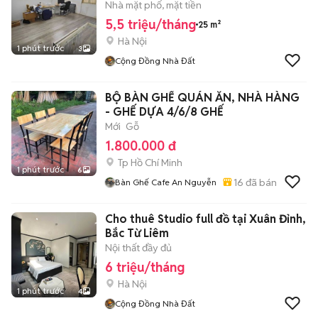
Nhà mặt phố, mặt tiền
5,5 triệu/tháng
25 m²
Hà Nội
1 phút trước
3
Cộng Đồng Nhà Đất
BỘ BÀN GHẾ QUÁN ĂN, NHÀ HÀNG
- GHẾ DỰA 4/6/8 GHẾ
Mới
Gỗ
1.800.000 đ
Tp Hồ Chí Minh
1 phút trước
6
16
đã bán
Bàn Ghế Cafe An Nguyễn
Cho thuê Studio full đồ tại Xuân Đỉnh,
Bắc Từ Liêm
Nội thất đầy đủ
6 triệu/tháng
Hà Nội
1 phút trước
4
Cộng Đồng Nhà Đất