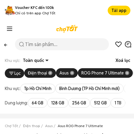
Voucher KFC đến 100k
Tải app
Chỉ có trên app Chợ Tốt
Khu vực:
Toàn quốc
Xoá lọc
Điện thoại
Asus
ROG Phone 7 Ultimate
Lọc
Khu vực:
Tp Hồ Chí Minh
Bình Dương (TP Hồ Chí Minh mới)
Bà 
Dung lượng:
64 GB
128 GB
256 GB
512 GB
1 TB
2 
Chợ Tốt
Điện thoại
Asus
Asus ROG Phone 7 Ultimate