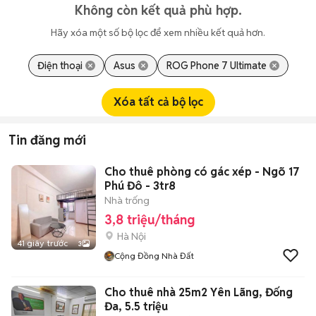
Không còn kết quả phù hợp.
Hãy xóa một số bộ lọc để xem nhiều kết quả hơn.
Điện thoại
Asus
ROG Phone 7 Ultimate
Xóa tất cả bộ lọc
Tin đăng mới
Cho thuê phòng có gác xép - Ngõ 17
Phú Đô - 3tr8
Nhà trống
3,8 triệu/tháng
Hà Nội
41 giây trước
3
Cộng Đồng Nhà Đất
Cho thuê nhà 25m2 Yên Lãng, Đống
Đa, 5.5 triệu