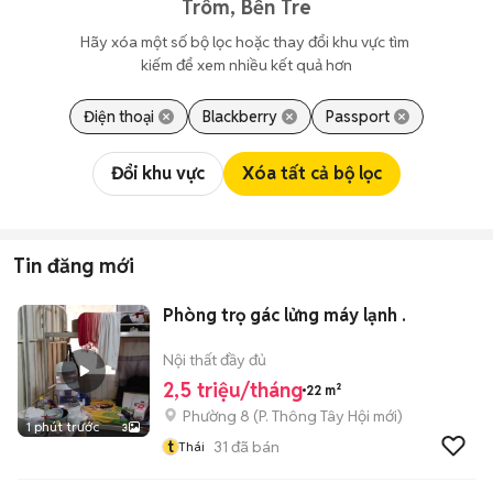
Trôm, Bến Tre
Hãy xóa một số bộ lọc hoặc thay đổi khu vực tìm 
kiếm để xem nhiều kết quả hơn
Điện thoại
Blackberry
Passport
Đổi khu vực
Xóa tất cả bộ lọc
Tin đăng mới
Phòng trọ gác lửng máy lạnh .
Nội thất đầy đủ
2,5 triệu/tháng
22 m²
Phường 8
(
P. Thông Tây Hội
mới)
1 phút trước
3
t
31
đã bán
Thái