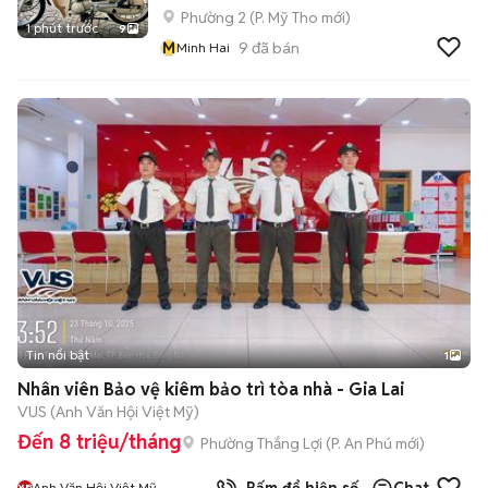
Phường 2
(
P. Mỹ Tho
mới)
1 phút trước
9
M
9
đã bán
Minh Hai
Tin nổi bật
1
Nhân viên Bảo vệ kiêm bảo trì tòa nhà - Gia Lai
VUS (Anh Văn Hội Việt Mỹ)
Đến 8 triệu/tháng
Phường Thắng Lợi
(
P. An Phú
mới)
Anh Văn Hội Việt Mỹ