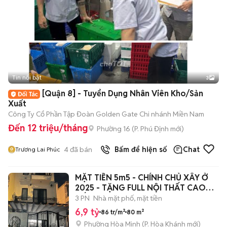
Tin nổi bật
3
[Quận 8] - Tuyển Dụng Nhân Viên Kho/Sản
Xuất
Công Ty Cổ Phần Tập Đoàn Golden Gate Chi nhánh Miền Nam
Đến 12 triệu/tháng
Phường 16
(
P. Phú Định
mới)
4
đã bán
Bấm để hiện số
Chat
Trương Lai Phúc
MẶT TIỀN 5m5 - CHÍNH CHỦ XÂY Ở
2025 - TẶNG FULL NỘI THẤT CAO
CẤP
3 PN
Nhà mặt phố, mặt tiền
6,9 tỷ
86 tr/m²
80 m²
Phường Hòa Minh
(
P. Hòa Khánh
mới)