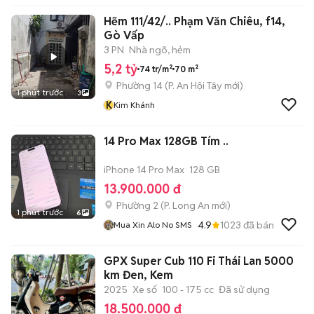
Hẽm 111/42/.. Phạm Văn Chiêu, f14,
Gò Vấp
3 PN
Nhà ngõ, hẻm
5,2 tỷ
74 tr/m²
70 m²
Phường 14
(
P. An Hội Tây
mới)
1 phút trước
3
K
Kim Khánh
14 Pro Max 128GB Tím ..
iPhone 14 Pro Max
128 GB
13.900.000 đ
Phường 2
(
P. Long An
mới)
1 phút trước
6
4.9
1023
đã bán
Mua Xin Alo No SMS
GPX Super Cub 110 Fi Thái Lan 5000
km Đen, Kem
2025
Xe số
100 - 175 cc
Đã sử dụng
18.500.000 đ