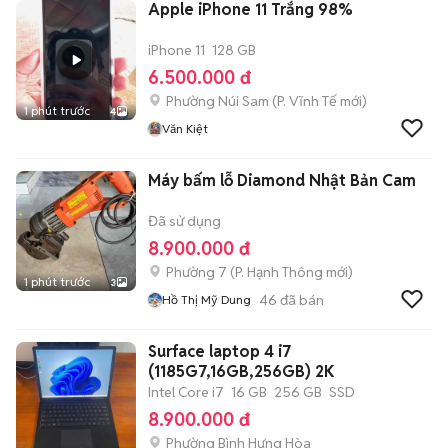
Apple iPhone 11 Trắng 98%
iPhone 11
128 GB
6.500.000 đ
Phường Núi Sam
(
P. Vĩnh Tế
mới)
1 phút trước
4
Văn Kiệt
Máy bấm lỗ Diamond Nhật Bản Cam
Đã sử dụng
8.900.000 đ
Phường 7
(
P. Hạnh Thông
mới)
1 phút trước
3
46
đã bán
Hồ Thị Mỹ Dung
Surface laptop 4 i7
(1185G7,16GB,256GB) 2K
Intel Core i7
16 GB
256 GB
SSD
8.900.000 đ
Phường Bình Hưng Hòa