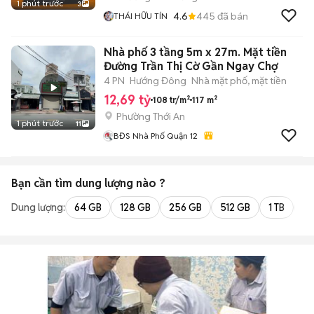
1 phút trước
3
4.6
445
đã bán
THÁI HỮU TÍN
Nhà phố 3 tầng 5m x 27m. Mặt tiền
Đường Trần Thị Cờ Gần Ngay Chợ
4 PN
Hướng Đông
Nhà mặt phố, mặt tiền
12,69 tỷ
108 tr/m²
117 m²
Phường Thới An
1 phút trước
11
BĐS Nhà Phố Quận 12
Bạn cần tìm
dung lượng
nào ?
Dung lượng:
64 GB
128 GB
256 GB
512 GB
1 TB
2 