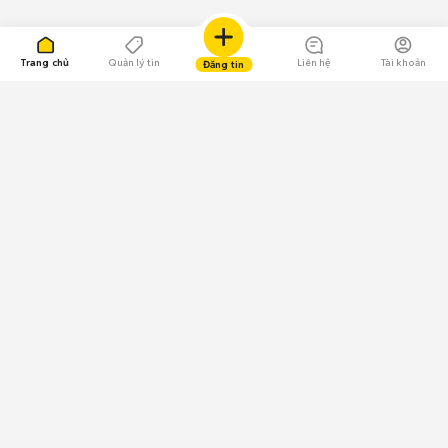
Trang chủ
Quản lý tin
Liên hệ
Tài khoản
Đăng tin
109.000 Bình chọn
Tải ứng dụng Chợ Tốt
Về Chợ Tốt
Quy chế sàn
Chính sách bảo mật
Giải quyết tranh chấp
CÔNG TY TNHH CHỢ TỐT - Người đại diện theo pháp luật:
Nguyễn Trọng Tấn; GPDKKD: 0312120782 do Sở KH & ĐT TP.HCM cấp ngày
11/01/2013;
GPMXH: 185/GP-BTTTT do Bộ Thông tin và Truyền thông
cấp ngày 09/07/2024 - Chịu trách nhiệm
nội dung: Trần Hoàng Ly.
Chính sách sử dụng