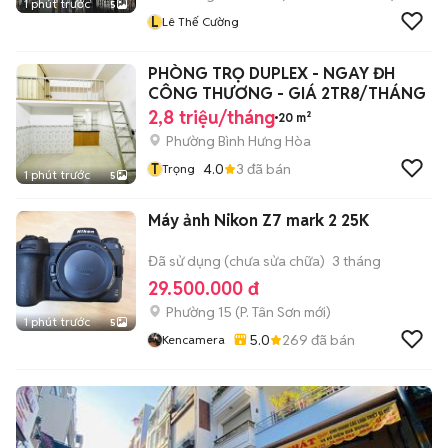
1 phút trước
5
L
Lê Thế Cường
PHÒNG TRỌ DUPLEX - NGAY ĐH
CÔNG THƯƠNG - GIÁ 2TR8/THÁNG
2,8 triệu/tháng
20 m²
Phường Bình Hưng Hòa
T
4.0
3
đã bán
Trọng
1 phút trước
5
Máy ảnh Nikon Z7 mark 2 25K
Đã sử dụng (chưa sửa chữa)
3 tháng
29.500.000 đ
Phường 15
(
P. Tân Sơn
mới)
1 phút trước
5
5.0
269
đã bán
Kencamera