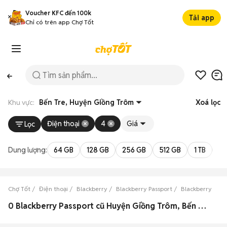
Voucher KFC đến 100k
Tải app
Chỉ có trên app Chợ Tốt
Khu vực:
Bến Tre, Huyện Giồng Trôm
Xoá lọc
Điện thoại
4
Giá
Lọc
Dung lượng:
64 GB
128 GB
256 GB
512 GB
1 TB
2 
Chợ Tốt
Điện thoại
Blackberry
Blackberry Passport
Blackberry Pass
0 Blackberry Passport cũ Huyện Giồng Trôm, Bến Tre đẹp