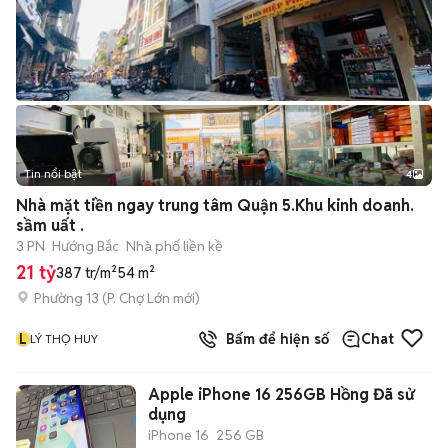
Tin nổi bật
4
Nhà mặt tiền ngay trung tâm Quận 5.Khu kinh doanh.
sầm uất .
3 PN
Hướng Bắc
Nhà phố liền kề
21 tỷ
387 tr/m²
54 m²
Phường 13
(
P. Chợ Lớn
mới)
L
Bấm để hiện số
Chat
LÝ THỌ HUY
Apple iPhone 16 256GB Hồng Đã sử
dụng
iPhone 16
256 GB