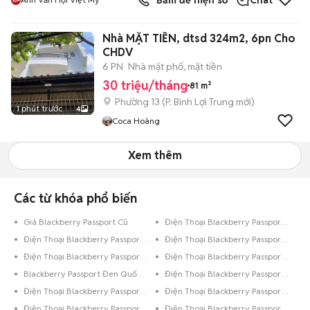
Bấm để hiện số
Chat
Nhà MẶT TIỀN, dtsd 324m2, 6pn Cho
CHDV
6 PN
Nhà mặt phố, mặt tiền
30 triệu/tháng
81 m²
Phường 13
(
P. Bình Lợi Trung
mới)
1 phút trước
4
Coca Hoàng
Xem thêm
Các từ khóa phổ biến
Giá Blackberry Passport Cũ
Điện Thoại Blackberry Passport Vàng
Điện Thoại Blackberry Passport Trên 256GB Trắng
Điện Thoại Blackberry Passport Trên 256GB Bạc
Điện Thoại Blackberry Passport Dưới 8GB Đen
Điện Thoại Blackberry Passport Dưới 8GB Bạc
Blackberry Passport Đen Quốc Tế
Điện Thoại Blackberry Passport Đen
Điện Thoại Blackberry Passport Bạc
Điện Thoại Blackberry Passport 8GB Đen Bóng
Điện Thoại Blackberry Passport 8GB Đen
Điện Thoại Blackberry Passport 8GB Bạc