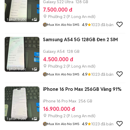
Galaxy S22 Ultra
128 GB
7.500.000 đ
Phường 2
(
P. Long An
mới)
1 phút trước
6
4.9
1023
đã bán
Mua Xin Alo No SMS
Samsung A54 5G 128GB Đen 2 SIM
Galaxy A54
128 GB
4.500.000 đ
Phường 2
(
P. Long An
mới)
1 phút trước
5
4.9
1023
đã bán
Mua Xin Alo No SMS
iPhone 16 Pro Max 256GB Vàng 91%
iPhone 16 Pro Max
256 GB
16.900.000 đ
Phường 2
(
P. Long An
mới)
1 phút trước
6
4.9
1023
đã bán
Mua Xin Alo No SMS