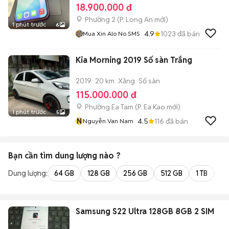
18.900.000 đ
Phường 2
(
P. Long An
mới)
1 phút trước
6
4.9
1023
đã bán
Mua Xin Alo No SMS
Kia Morning 2019 Số sàn Trắng
2019
20 km
Xăng
Số sàn
115.000.000 đ
Phường Ea Tam
(
P. Ea Kao
mới)
1 phút trước
5
N
4.5
116
đã bán
Nguyễn Van Nam
Bạn cần tìm
dung lượng
nào ?
Dung lượng:
64 GB
128 GB
256 GB
512 GB
1 TB
2 
Samsung S22 Ultra 128GB 8GB 2 SIM