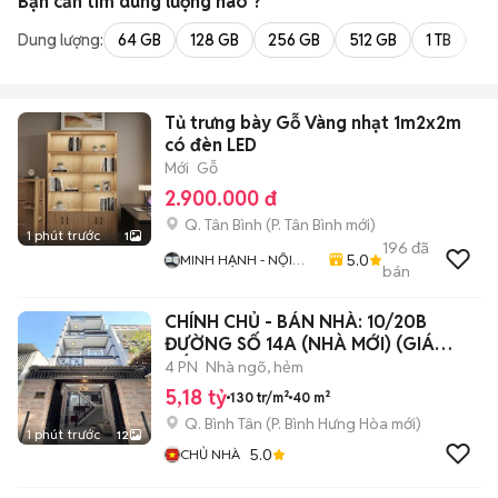
Bạn cần tìm
dung lượng
nào ?
Dung lượng:
64 GB
128 GB
256 GB
512 GB
1 TB
2 
Tủ trưng bày Gỗ Vàng nhạt 1m2x2m
có đèn LED
Mới
Gỗ
2.900.000 đ
Q. Tân Bình
(
P. Tân Bình
mới)
1 phút trước
1
196
đã
5.0
MINH HẠNH - NỘI
bán
THẤT ĐÌNH BẮC
CHÍNH CHỦ - BÁN NHÀ: 10/20B
ĐƯỜNG SỐ 14A (NHÀ MỚI) (GIÁ
TỐT)
4 PN
Nhà ngõ, hẻm
5,18 tỷ
130 tr/m²
40 m²
Q. Bình Tân
(
P. Bình Hưng Hòa
mới)
1 phút trước
12
5.0
CHỦ NHÀ