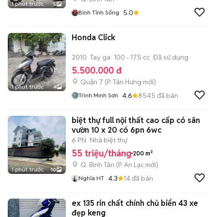
1 phút trước
5
5.0
Bình Tĩnh Sống
Honda Click
2010
Tay ga
100 - 175 cc
Đã sử dụng
5.500.000 đ
Quận 7
(
P. Tân Hưng
mới)
1 phút trước
4
4.6
8545
đã bán
Trình Minh Sơn
biệt thự full nội thất cao cấp có sân
vườn 10 x 20 có 6pn 6wc
6 PN
Nhà biệt thự
55 triệu/tháng
200 m²
Q. Bình Tân
(
P. An Lạc
mới)
1 phút trước
10
4.3
14
đã bán
Nghĩa HT
ex 135 rin chất chính chủ biển 43 xe
đẹp keng