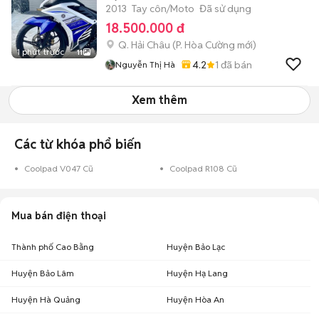
2013
Tay côn/Moto
Đã sử dụng
18.500.000 đ
Q. Hải Châu
(
P. Hòa Cường
mới)
1 phút trước
11
4.2
1
đã bán
Nguyễn Thị Hà
Xem thêm
Các từ khóa phổ biến
Coolpad V047 Cũ
Coolpad R108 Cũ
Mua bán điện thoại
Thành phố Cao Bằng
Huyện Bảo Lạc
Huyện Bảo Lâm
Huyện Hạ Lang
Huyện Hà Quảng
Huyện Hòa An