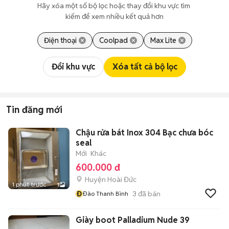
Hãy xóa một số bộ lọc hoặc thay đổi khu vực tìm 
kiếm để xem nhiều kết quả hơn
Điện thoại
Coolpad
Max Lite
Đổi khu vực
Xóa tất cả bộ lọc
Tin đăng mới
Chậu rửa bát Inox 304 Bạc chưa bóc
seal
Mới
Khác
600.000 đ
Huyện Hoài Đức
1 phút trước
1
Đ
3
đã bán
Đào Thanh Bình
Giày boot Palladium Nude 39