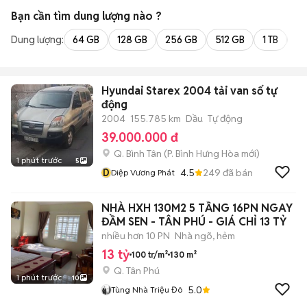
Bạn cần tìm
dung lượng
nào ?
Dung lượng:
64 GB
128 GB
256 GB
512 GB
1 TB
2 
Hyundai Starex 2004 tải van số tự
động
2004
155.785 km
Dầu
Tự động
39.000.000 đ
Q. Bình Tân
(
P. Bình Hưng Hòa
mới)
1 phút trước
5
D
4.5
249
đã bán
Diệp Vương Phát
NHÀ HXH 130M2 5 TẦNG 16PN NGAY
ĐẦM SEN - TÂN PHÚ - GIÁ CHỈ 13 TỶ
nhiều hơn 10 PN
Nhà ngõ, hẻm
13 tỷ
100 tr/m²
130 m²
Q. Tân Phú
1 phút trước
10
5.0
Tùng Nhà Triệu Đô