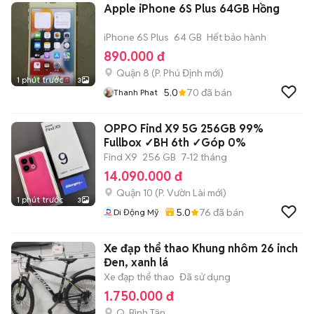
Apple iPhone 6S Plus 64GB Hồng
iPhone 6S Plus
64 GB
Hết bảo hành
890.000 đ
Quận 8
(
P. Phú Định
mới)
1 phút trước
3
5.0
70
đã bán
Thanh Phat
OPPO Find X9 5G 256GB 99%
Fullbox ✓BH 6th ✓Góp 0%
Find X9
256 GB
7-12 tháng
14.090.000 đ
Quận 10
(
P. Vườn Lài
mới)
1 phút trước
3
5.0
76
đã bán
Di Động Mỹ
Xe đạp thể thao Khung nhôm 26 inch
Đen, xanh lá
Xe đạp thể thao
Đã sử dụng
1.750.000 đ
Q. Bình Tân