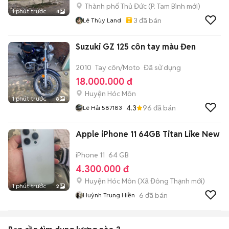
Thành phố Thủ Đức
(
P. Tam Bình
mới)
1 phút trước
4
3
đã bán
Lê Thùy Land
Suzuki GZ 125 côn tay màu Đen
2010
Tay côn/Moto
Đã sử dụng
18.000.000 đ
Huyện Hóc Môn
1 phút trước
8
4.3
96
đã bán
Lê Hải 587183
Apple iPhone 11 64GB Titan Like New
iPhone 11
64 GB
4.300.000 đ
Huyện Hóc Môn
(
Xã Đông Thạnh
mới)
1 phút trước
2
6
đã bán
Huỳnh Trung Hiền