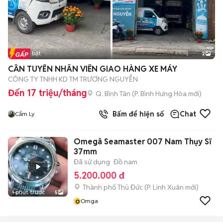
Tin nổi bật
2
CẦN TUYỂN NHÂN VIÊN GIAO HÀNG XE MÁY
CÔNG TY TNHH KD TM TRƯƠNG NGUYỄN
Đến 17 triệu/tháng
Q. Bình Tân
(
P. Bình Hưng Hòa
mới)
Bấm để hiện số
Chat
Cẩm Ly
Omegâ Seamaster 007 Nam Thụy Sĩ
37mm
Đã sử dụng
Đồ nam
5.200.000 đ
Thành phố Thủ Đức
(
P. Linh Xuân
mới)
1 phút trước
5
o
Omga