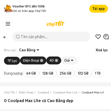
Voucher KFC đến 100k
Tải app
Chỉ có trên app Chợ Tốt
Khu vực:
Cao Bằng
Xoá lọc
Điện thoại
40
Giá
Lọc
Dung lượng:
64 GB
128 GB
256 GB
512 GB
1 TB
2 
Chợ Tốt
Điện thoại
Coolpad
Coolpad Max Lite
Coolpad Max Lite Ca
0 Coolpad Max Lite cũ Cao Bằng đẹp