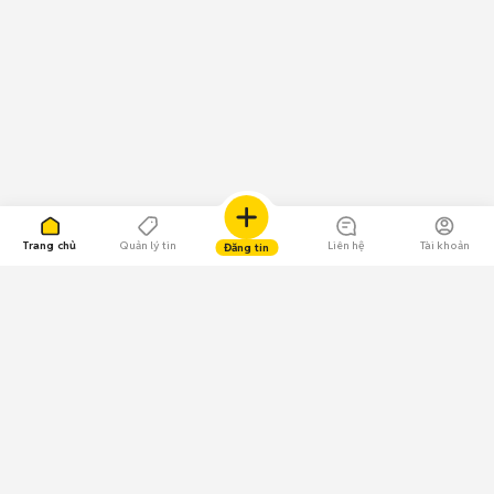
Trang chủ
Quản lý tin
Liên hệ
Tài khoản
Đăng tin
109.000 Bình chọn
Tải ứng dụng Chợ Tốt