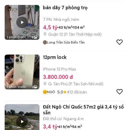
bán dãy 7 phòng trọ
7 PN
Nhà ngõ, hẻm
4,5 tỷ
43 tr/m²
104 m²
Quận 12
(
P. Tân Thới Hiệp
mới)
1 phút trước
5
Long Trần Sửa Biến Tần
12prm lock
iPhone 12 Pro Max
3.800.000 đ
Q. Tân Phú
(
P. Tân Sơn Nhì
mới)
1 phút trước
3
5.0
412
đã bán
NGÔ
Đất Ngô Chí Quốc 57m2 giá 3,4 tỷ sổ
sẵn
Đất thổ cư
Ngang 4 m
3,4 tỷ
61 tr/m²
56 m²