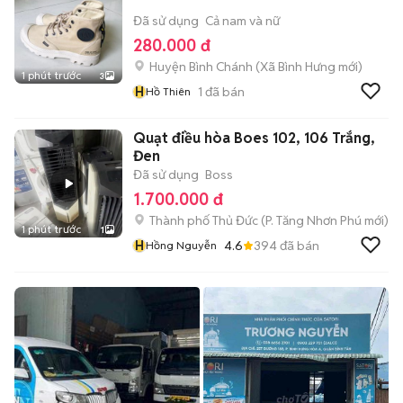
Đã sử dụng
Cả nam và nữ
280.000 đ
Huyện Bình Chánh
(
Xã Bình Hưng
mới)
1 phút trước
3
H
1
đã bán
Hồ Thiên
Quạt điều hòa Boes 102, 106 Trắng,
Đen
Đã sử dụng
Boss
1.700.000 đ
Thành phố Thủ Đức
(
P. Tăng Nhơn Phú
mới)
1 phút trước
1
H
4.6
394
đã bán
Hồng Nguyễn