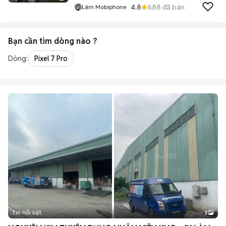
4.8
688
đã bán
Lâm Mobiphone
Bạn cần tìm
dòng
nào ?
Dòng:
Pixel 7 Pro
Tin nổi bật
2