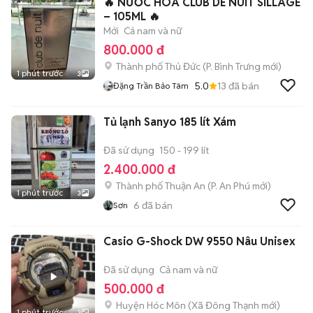
🔥 NƯỚC HOA CLUB DE NUIT SILLAGE
– 105ML 🔥
Mới
Cả nam và nữ
800.000 đ
Thành phố Thủ Đức
(
P. Bình Trưng
mới)
1 phút trước
3
5.0
13
đã bán
Đặng Trần Bảo Tâm
Tủ lạnh Sanyo 185 lít Xám
Đã sử dụng
150 - 199 lít
2.400.000 đ
Thành phố Thuận An
(
P. An Phú
mới)
1 phút trước
3
6
đã bán
Sơn
Casio G-Shock DW 9550 Nâu Unisex
Đã sử dụng
Cả nam và nữ
500.000 đ
Huyện Hóc Môn
(
Xã Đông Thạnh
mới)
1 phút trước
3