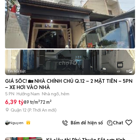
Tin nổi bật
11
+
2
GIÁ SỐC! 🏡 NHÀ CHÍNH CHỦ Q.12 – 2 MẶT TIỀN – 5PN
– XE HƠI VÀO NHÀ
5 PN
Hướng Nam
Nhà ngõ, hẻm
6,39 tỷ
89 tr/m²
72 m²
Quận 12
(
P. Thới An
mới)
Bấm để hiện số
Chat
Nguyen