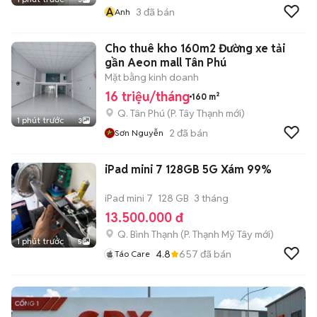
A
3
đã bán
Anh
Cho thuê kho 160m2 Đường xe tải
gần Aeon mall Tân Phú
Mặt bằng kinh doanh
16 triệu/tháng
160 m²
Q. Tân Phú
(
P. Tây Thạnh
mới)
1 phút trước
3
2
đã bán
Sơn Nguyễn
iPad mini 7 128GB 5G Xám 99%
iPad mini 7
128 GB
3 tháng
13.500.000 đ
Q. Bình Thạnh
(
P. Thạnh Mỹ Tây
mới)
1 phút trước
5
4.8
657
đã bán
Táo Care