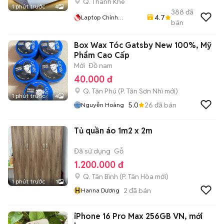
Q. Thanh Khê
1 phút trước
4
388
đã
4.7
Laptop Chính
bán
Nguyễn: Rẻ : Uy Tín
Box Wax Tóc Gatsby New 100%, Mỹ
Phẩm Cao Cấp
Mới
Đồ nam
40.000 đ
Q. Tân Phú
(
P. Tân Sơn Nhì
mới)
1 phút trước
4
5.0
26
đã bán
Nguyễn Hoàng
Tủ quần áo 1m2 x 2m
Đã sử dụng
Gỗ
1.200.000 đ
Q. Tân Bình
(
P. Tân Hòa
mới)
1 phút trước
1
H
2
đã bán
Hanna Dương
iPhone 16 Pro Max 256GB VN, mới