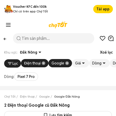
Voucher KFC đến 100k
Tải app
Chỉ có trên app Chợ Tốt
Khu vực:
Đắk Nông
Xoá lọc
Điện thoại
Google
Giá
Dòng
D
Lọc
Dòng:
Pixel 7 Pro
Chợ Tốt
Điện thoại
Google
Google Đắk Nông
2 Điện thoại Google cũ Đắk Nông
Lưu tìm kiếm