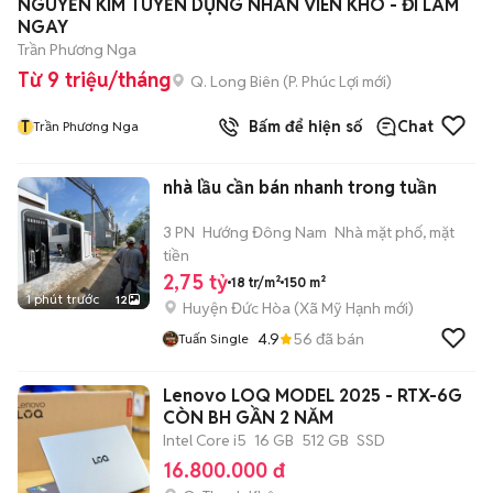
NGUYỄN KIM TUYỂN DỤNG NHÂN VIÊN KHO - ĐI LÀM
NGAY
Trần Phương Nga
Từ 9 triệu/tháng
Q. Long Biên
(
P. Phúc Lợi
mới)
T
Bấm để hiện số
Chat
Trần Phương Nga
nhà lầu cần bán nhanh trong tuần
3 PN
Hướng Đông Nam
Nhà mặt phố, mặt
tiền
2,75 tỷ
18 tr/m²
150 m²
1 phút trước
12
Huyện Đức Hòa
(
Xã Mỹ Hạnh
mới)
4.9
56
đã bán
Tuấn Single
Lenovo LOQ MODEL 2025 - RTX-6G
CÒN BH GẦN 2 NĂM
Intel Core i5
16 GB
512 GB
SSD
16.800.000 đ