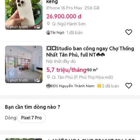
keng
iPhone 16 Pro Max
256 GB
26.900.000 đ
Q. Ngũ Hành Sơn
1 phút trước
6
1
đã bán
Tài Ngô
💥💥Studio ban công ngay Chợ Thống
Nhất Tân Phú, full NT☘️☘️
Nội thất đầy đủ
5,7 triệu/tháng
50 m²
Q. Tân Phú
(
P. Phú Thọ Hòa
mới)
1 phút trước
5
2
đã bán
BĐS Nguyễn Thành Nam
Bạn cần tìm
dòng
nào ?
Dòng:
Pixel 7 Pro