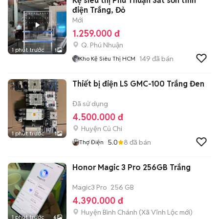
Kệ siêu thị Phú Thuận Sắt sơn tĩnh
điện Trắng, Đỏ
Mới
1.259.000 đ
Q. Phú Nhuận
1 phút trước
1
149
đã bán
Kho Kệ Siêu Thị HCM
Thiết bị điện LS GMC-100 Trắng Đen
Đã sử dụng
4.500.000 đ
Huyện Củ Chi
1 phút trước
1
5.0
8
đã bán
Thợ Điện
Honor Magic 3 Pro 256GB Trắng
Magic3 Pro
256 GB
4.390.000 đ
Huyện Bình Chánh
(
Xã Vĩnh Lộc
mới)
1 phút trước
6