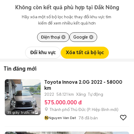
Không còn kết quả phù hợp tại Đắk Nông
Hãy xóa một số bộ lọc hoặc thay đổi khu vực tìm 
kiếm để xem nhiều kết quả hơn
Điện thoại
Google
Đổi khu vực
Xóa tất cả bộ lọc
Tin đăng mới
Toyota Innova 2.0G 2022 - 58000
km
2022
58.121 km
Xăng
Tự động
575.000.000 đ
Thành phố Thủ Đức
(
P. Hiệp Bình
mới)
35 giây trước
16
N
78
đã bán
Nguyen Van Dat