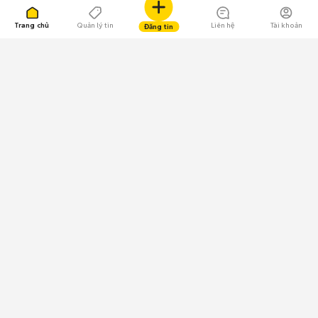
Trang chủ
Quản lý tin
Liên hệ
Tài khoản
Đăng tin
109.000 Bình chọn
Tải ứng dụng Chợ Tốt
Về Chợ Tốt
Quy chế sàn
Chính sách bảo mật
Giải quyết tranh chấp
CÔNG TY TNHH CHỢ TỐT - Người đại diện theo pháp luật:
Nguyễn Trọng Tấn; GPDKKD: 0312120782 do Sở KH & ĐT TP.HCM cấp ngày
11/01/2013;
GPMXH: 185/GP-BTTTT do Bộ Thông tin và Truyền thông
cấp ngày 09/07/2024 - Chịu trách nhiệm
nội dung: Trần Hoàng Ly.
Chính sách sử dụng
Địa chỉ: Tầng 18, Toà nhà UOA, Số 6 đường Tân Trào, Phường Tân Mỹ,