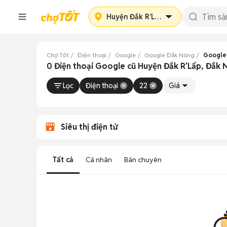
Huyện Đắk R'Lấp
Chợ Tốt
Điện thoại
Google
Google Đắk Nông
Google
0 Điện thoại Google cũ Huyện Đắk R'Lấp, Đắk
Lọc
Điện thoại
22
Giá
Siêu thị điện tử
Tất cả
Cá nhân
Bán chuyên