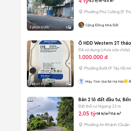
4 tỷ
63 tr/m²
64 m²
Phường Phú Cường
(
P. T
Cộng Đồng Nhà Đất
3 phút trước
5
Ổ HDD Western 2T thá
Đã sử dụng (chưa sửa chữa)
1.000.000 đ
Phường Bưởi
(
P. Tây Hồ
mớ
4
Máy Tính Giá Rẻ Hà Nôi
3 phút trước
2
Bán 2 lô đất đầu tư, Bến
Đất thổ cư
Ngang 22 m
2,05 tỷ
18 tr/m²
116 m²
Phường An Khánh (Quận 