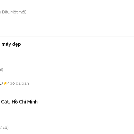
hủ Dầu Một
mới)
o máy đẹp
i)
.7
436
đã bán
 Cát, Hồ Chí Minh
2 cũ)