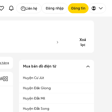
Đăng nhập
Đăng tin
Liên hệ
Xoá
lọc
a hàng
Mua bán đồ điện tử
Huyện Cư Jút
ới
Huyện Đăk Glong
Huyện Đắk Mil
Huyện Đắk Song