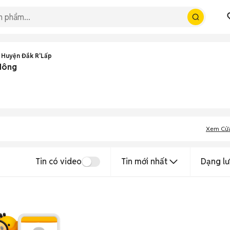
 Huyện Đắk R'Lấp
 Nông
Xem Cử
Tin có video
Tin mới nhất
Dạng lư