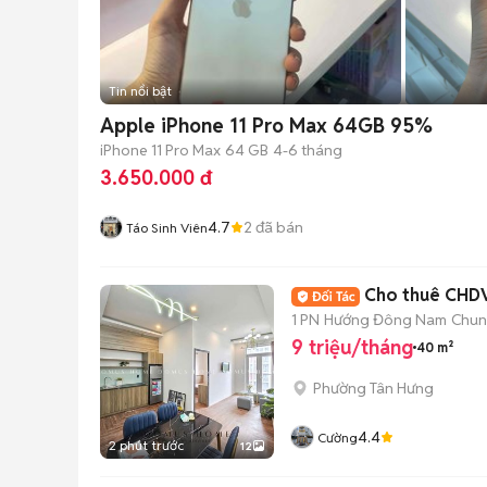
Tin nổi bật
Apple iPhone 11 Pro Max 64GB 95%
iPhone 11 Pro Max
64 GB
4-6 tháng
3.650.000 đ
4.7
2
đã bán
Táo Sinh Viên
Cho thuê CHDV
1 PN
Hướng Đông Nam
Chun
9 triệu/tháng
40 m²
Phường Tân Hưng
4.4
Cường
2 phút trước
12