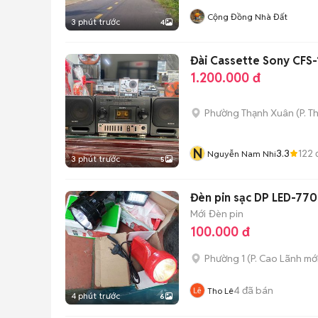
Cộng Đồng Nhà Đất
3 phút trước
4
Đài Cassette Sony CFS
1.200.000 đ
Phường Thạnh Xuân
(
P. T
N
3.3
122
Nguyễn Nam Nhi
3 phút trước
5
Đèn pin sạc DP LED-770
Mới
Đèn pin
100.000 đ
Phường 1
(
P. Cao Lãnh
mới
4
đã bán
Tho Lê
4 phút trước
6