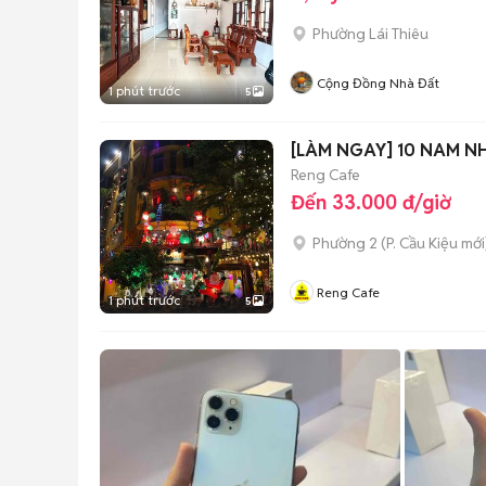
Phường Lái Thiêu
Cộng Đồng Nhà Đất
1 phút trước
5
[LÀM NGAY] 10 NAM NH
Reng Cafe
Đến 33.000 đ/giờ
Phường 2
(
P. Cầu Kiệu
mới
Reng Cafe
1 phút trước
5