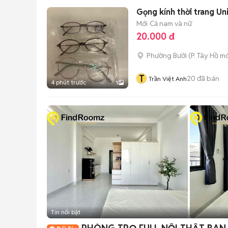
Gọng kính thời trang Un
Mới
Cả nam và nữ
20.000 đ
Phường Bưởi
(
P. Tây Hồ
mớ
T
20
đã bán
Trần Việt Anh
4 phút trước
1
Tin nổi bật