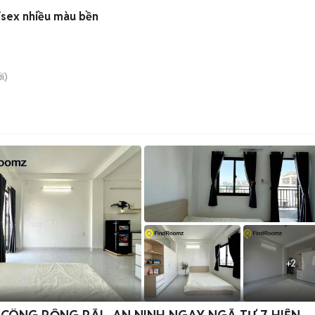
isex nhiều màu bền
i)
+
2