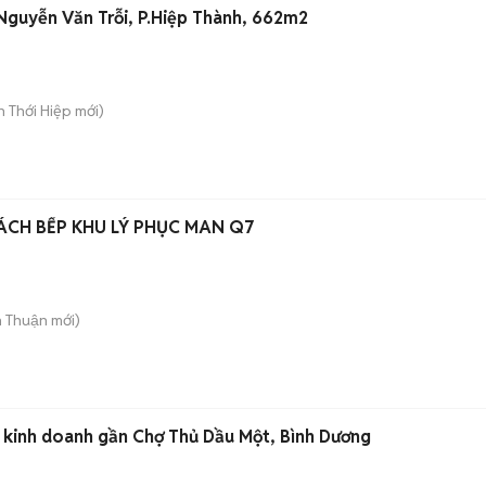
 Nguyễn Văn Trỗi, P.Hiệp Thành, 662m2
ân Thới Hiệp
mới)
CH BẾP KHU LÝ PHỤC MAN Q7
n Thuận
mới)
ền kinh doanh gần Chợ Thủ Dầu Một, Bình Dương