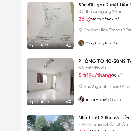
Bán đất góc 2 mặt tiền
Đất thổ cư
Ngang 20 m
25 tỷ
38 tr/m²
662 m²
Phường Hiệp Thành
(
P. T
Cộng Đồng Nhà Đất
2 phút trước
4
PHÒNG TO 40-50M2 TÁ
Nội thất đầy đủ
5 triệu/tháng
50 m²
Phường Bình Thuận
(
P. Tâ
1
đã bán
Trang Home
3 phút trước
5
Nhà 1 trệt 2 lầu mặt ti
4 PN
Nhà mặt phố, mặt tiền