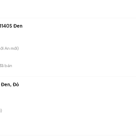
-1140S Đen
hới An
mới)
đã bán
 Đen, Đỏ
)