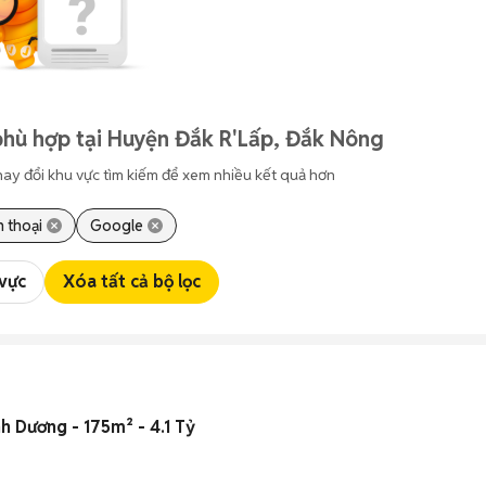
phù hợp tại Huyện Đắk R'Lấp, Đắk Nông
hay đổi khu vực tìm kiếm để xem nhiều kết quả hơn
n thoại
Google
 vực
Xóa tất cả bộ lọc
h Dương - 175m² - 4.1 Tỷ