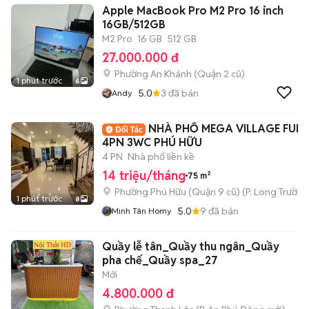
Apple MacBook Pro M2 Pro 16 inch
16GB/512GB
M2 Pro
16 GB
512 GB
27.000.000 đ
Phường An Khánh (Quận 2 cũ)
1 phút trước
6
5.0
3
đã bán
Andy
NHÀ PHỐ MEGA VILLAGE FULL
4PN 3WC PHÚ HỮU
4 PN
Nhà phố liền kề
14 triệu/tháng
75 m²
Phường Phú Hữu (Quận 9 cũ)
(
P. Long Trường
1 phút trước
8
5.0
9
đã bán
Minh Tân Homy
Quầy lễ tân_Quầy thu ngân_Quầy
pha chế_Quầy spa_27
Mới
4.800.000 đ