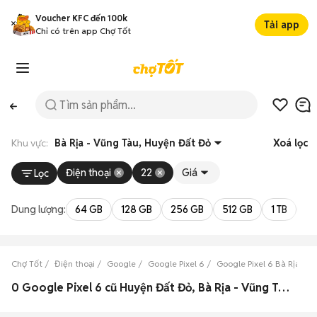
Voucher KFC đến 100k
Tải app
Chỉ có trên app Chợ Tốt
Khu vực:
Bà Rịa - Vũng Tàu, Huyện Đất Đỏ
Xoá lọc
Điện thoại
22
Giá
Lọc
Dung lượng:
64 GB
128 GB
256 GB
512 GB
1 TB
2 
Chợ Tốt
Điện thoại
Google
Google Pixel 6
Google Pixel 6 Bà Rịa - V
0 Google Pixel 6 cũ Huyện Đất Đỏ, Bà Rịa - Vũng Tàu đẹp