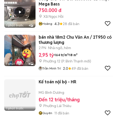
Mega Bass
750.000 đ
Xã Ngọc Hồi
H
4.3
28
đã bán
Hoàng
1 phút trước
4
bán nhà 18m2 Chu Văn An / 2T950 có
thương lượng
2 PN
Nhà ngõ, hẻm
2,95 tỷ
164 tr/m²
18 m²
Phường 12
(
P. Bình Thạnh
mới)
1 phút trước
8
2.0
49
đã bán
Trần Minh Trí
Kế toán nội bộ - HR
MG Bình Dương
Đến 12 triệu/tháng
Phường Lái Thiêu
1 phút trước
Q
11
đã bán
Quyên