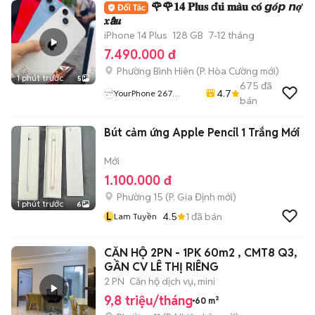
🌹🌹𝟏𝟒 𝐏𝐥𝐮𝐬 đ𝐮̉ 𝐦𝐚̀𝐮 𝐜𝐨́ 𝙜𝒐́𝙥 𝙣𝒐̛̣
𝒙𝙖̂́𝒖
iPhone 14 Plus
128 GB
7-12 tháng
7.490.000 đ
Phường Bình Hiên
(
P. Hòa Cường
mới)
1 phút trước
5
675
đã
4.7
YourPhone 267
bán
Nguyễn Hoàng-Hải
Châu-Đà Nẵng
Bút cảm ứng Apple Pencil 1 Trắng Mới
Mới
1.100.000 đ
Phường 15
(
P. Gia Định
mới)
1 phút trước
6
L
4.5
1
đã bán
Lam Tuyền
CĂN HỘ 2PN - 1PK 60m2 , CMT8 Q3,
GẦN CV LÊ THỊ RIÊNG
2 PN
Căn hộ dịch vụ, mini
9,8 triệu/tháng
60 m²