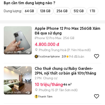
Bạn cần tìm
dung lượng
nào ?
Dung lượng:
64 GB
128 GB
256 GB
512 GB
1 TB
2 
Apple iPhone 12 Pro Max 256GB Xám
Đã qua sử dụng
iPhone 12 Pro Max
256 GB
4.800.000 đ
Phường Trung Hoà
(
P. Yên Hòa
mới)
1 phút trước
3
3.9
94
đã bán
TicoSmartphone
Cho thuê chung cư Ruby Garden-
2PN, nội thất cơ bản giá 10tr/tháng
2 PN
Chung cư
10 triệu/tháng
86 m²
Phường 15
(
P. Tân Sơn
mới)
1 phút trước
6
T
Thanh Tâm