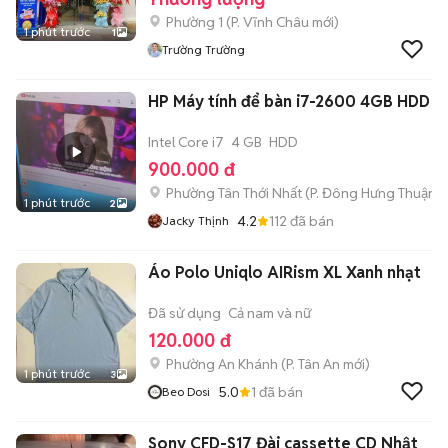
Phường 1
(
P. Vĩnh Châu
mới)
1 phút trước
1
Trường Trường
HP Máy tính để bàn i7-2600 4GB HDD 
Intel Core i7
4 GB
HDD
900.000 đ
Phường Tân Thới Nhất
(
P. Đông Hưng Thuận
m
1 phút trước
2
4.2
112
đã bán
Jacky Thịnh
Áo Polo Uniqlo AIRism XL Xanh nhạt
Đã sử dụng
Cả nam và nữ
120.000 đ
Phường An Khánh
(
P. Tân An
mới)
1 phút trước
3
5.0
1
đã bán
Beo Dosi
Sony CFD-S17 Đài cassette CD Nhật