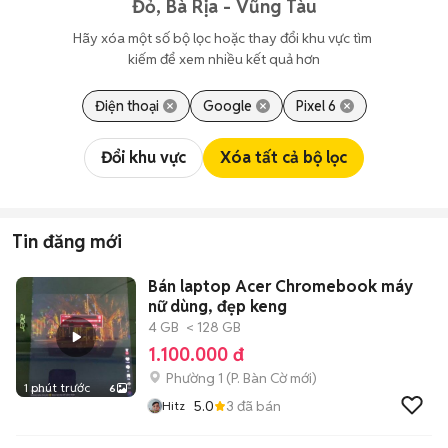
Đỏ, Bà Rịa - Vũng Tàu
Hãy xóa một số bộ lọc hoặc thay đổi khu vực tìm 
kiếm để xem nhiều kết quả hơn
Điện thoại
Google
Pixel 6
Đổi khu vực
Xóa tất cả bộ lọc
Tin đăng mới
Bán laptop Acer Chromebook máy
nữ dùng, đẹp keng
4 GB
< 128 GB
1.100.000 đ
Phường 1
(
P. Bàn Cờ
mới)
1 phút trước
6
5.0
3
đã bán
Hitz