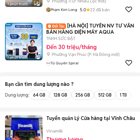
Phường 11
(
P. Nhiêu Lộc
mới)
1 phút trước
6
5.0
22
đã bán
Phạm Kim Long
[HÀ NỘI] TUYỂN NV TƯ VẤN
BÁN HÀNG ĐIỆN MÁY AQUA
TNHH SỨC BẬT
Đến 30 triệu/tháng
Phường Vạn Phúc
(
P. Hà Đông
mới)
1 phút trước
1
Tú Quyên Spiral
Bạn cần tìm
dung lượng
nào ?
Dung lượng:
64 GB
128 GB
256 GB
512 GB
1 TB
2 
Tuyển quản Lý Cửa hàng tại Vĩnh Châu
Vinamilk
Thương lượng