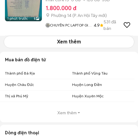
1.800.000 đ
Phường 14
(
P. An Hội Tây
mới)
1 phút trước
5
531
đã
4.9
CHUYÊN PC LAPTOP GIÁ
bán
RẺ
Xem thêm
Mua bán đồ điện tử
Thành phố Bà Rịa
Thành phố Vũng Tàu
Huyện Châu Đức
Huyện Long Điền
Thị xã Phú Mỹ
Huyện Xuyên Mộc
Xem thêm
Dòng điện thoại