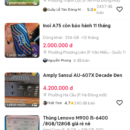
Phường Thạnh Lộc
(
P. An Phú Đông
mới)
1 phút trước
1
2457
đã
5.0
Quầy Lễ Tân Đóng Mới
bán
O9O253I225
Inoi A75 còn bảo hành 11 tháng
Dòng khác
256 GB
>12 tháng
2.000.000 đ
Phường Phương Liên
(
P. Văn Miếu - Quốc Tử 
1 phút trước
3
6
đã bán
Nguyễn Phong
Amply Sansui AU-607X Decade Đen
4.200.000 đ
Phường Hà Cầu
(
P. Hà Đông
mới)
4.7
240
đã bán
Thất Tình
1 phút trước
6
Thùng Lenovo M900 i5-6400
/8GB/128GB giá rẻ nè
Intel Core i5
8 GB
< 128 GB
SSD