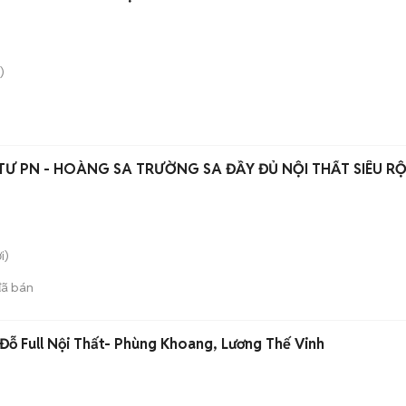
)
TƯ PN - HOÀNG SA TRƯỜNG SA ĐẦY ĐỦ NỘI THẤT SIÊU R
i)
ã bán
ỗ Full Nội Thất- Phùng Khoang, Lương Thế Vinh