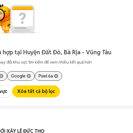
 hợp tại Huyện Đất Đỏ, Bà Rịa - Vũng Tàu
hay đổi khu vực tìm kiếm để xem nhiều kết quả hơn
Google
Pixel 6a
 vực
Xóa tất cả bộ lọc
I XÂY LÊ ĐỨC THỌ