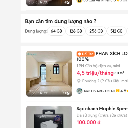
B
Bố Của An Nhiên
3 phút trước
6
Bạn cần tìm
dung lượng
nào ?
Dung lượng:
64 GB
128 GB
256 GB
512 GB
PHAN XÍCH LO
100%
1 PN
Căn hộ dịch vụ, mini
4,5 triệu/tháng
30 m²
Phường 2
(
P. Cầu Kiệu
mới
4.8
Tâm Hồ APARTMENT
3 phút trước
12
Sạc nhanh Mophie Spee
Đã sử dụng (chưa sửa chữa)
100.000 đ