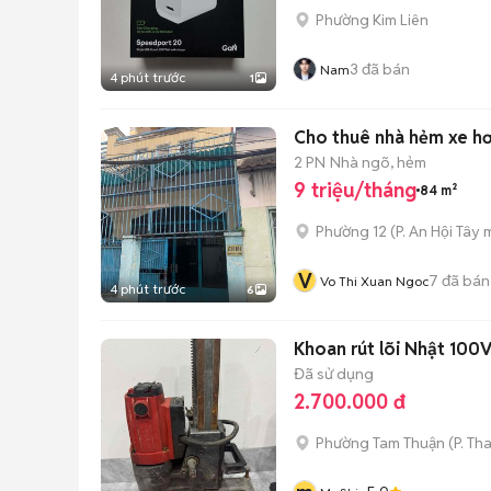
Phường Kim Liên
3
đã bán
Nam
4 phút trước
1
2 PN
Nhà ngõ, hẻm
9 triệu/tháng
84 m²
Phường 12
(
P. An Hội Tây
m
V
7
đã bán
Vo Thi Xuan Ngoc
4 phút trước
6
Khoan rút lõi Nhật 10
Đã sử dụng
2.700.000 đ
Phường Tam Thuận
(
P. Th