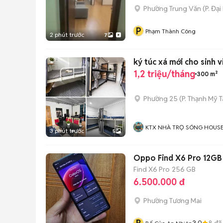
Phường Trung Văn
(
P. Đại
P
Phạm Thành Công
2 phút trước
7
ký túc xá mới cho sinh v
1,2 triệu/tháng
300 m²
Phường 25
(
P. Thạnh Mỹ 
KTX NHÀ TRỌ SÓNG HOUS
3 phút trước
5
Oppo Find X6 Pro 12GB
Find X6 Pro
256 GB
6.500.000 đ
Phường Tương Mai
3.0
8
đã