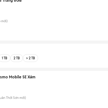
B Trắng 6GB
ồ
mới)
1 TB
2 TB
> 2 TB
Osmo Mobile SE Xám
uân Thới Sơn
mới)