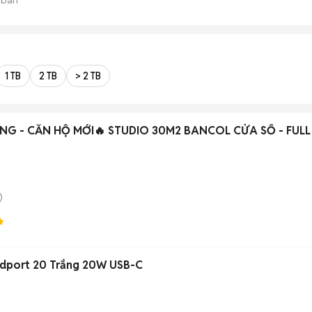
1 TB
2 TB
> 2 TB
NG - CĂN HỘ MỚI🔥 STUDIO 30M2 BANCOL CỬA SỔ - FULL
)
dport 20 Trắng 20W USB-C