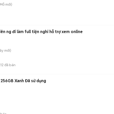
 Mỗ
mới)
iên ng đi làm full tiện nghi hỗ trợ xem online
Tây
mới)
12
đã bán
E
 256GB Xanh Đã sử dụng
 bán