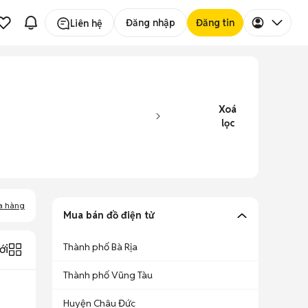
Đăng nhập
Đăng tin
Liên hệ
Xoá
lọc
a hàng
Mua bán đồ điện tử
Thành phố Bà Rịa
ới
Thành phố Vũng Tàu
Huyện Châu Đức