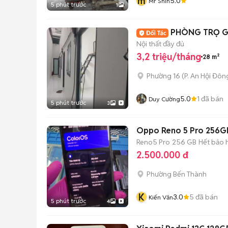
m
5.0
Mr Shin
5 phút trước
1
PHÒNG TRỌ GI
Nội thất đầy đủ
3,2 triệu/tháng
28 m²
Phường 16
(
P. An Hội Đôn
5.0
1
đã bán
Duy Cường
5 phút trước
3
Oppo Reno 5 Pro 256G
Reno5 Pro
256 GB
Hết bảo 
2.500.000 đ
Phường Bến Thành
K
3.0
5
đã bán
Kiến Văn
5 phút trước
4