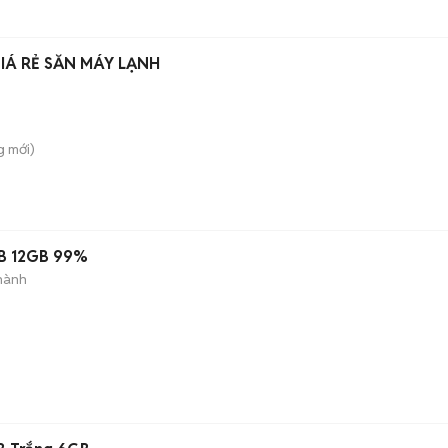
Á RẺ SẴN MÁY LẠNH
g
mới)
B 12GB 99%
hành