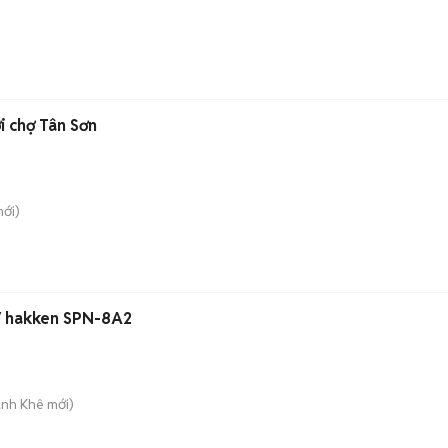
Cho thuê nhà hẻm xe hơi chợ Tân Sơn
ới)
0V hakken SPN-8A2
anh Khê
mới)