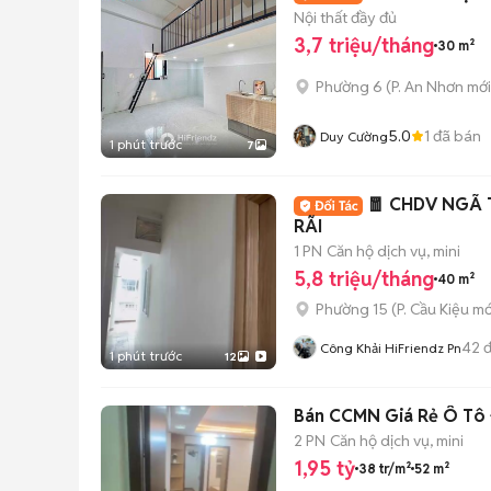
Nội thất đầy đủ
3,7 triệu/tháng
30 m²
Phường 6
(
P. An Nhơn
mới
5.0
1
đã bán
Duy Cường
1 phút trước
7
🧧 CHDV NGÃ 
RÃI
1 PN
Căn hộ dịch vụ, mini
5,8 triệu/tháng
40 m²
Phường 15
(
P. Cầu Kiệu
mớ
42
đ
Công Khải HiFriendz Pn
1 phút trước
12
Bán CCMN Giá Rẻ Ô Tô Đ
2 PN
Căn hộ dịch vụ, mini
1,95 tỷ
38 tr/m²
52 m²