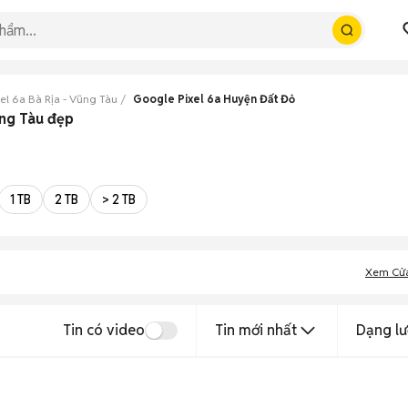
el 6a Bà Rịa - Vũng Tàu
Google Pixel 6a Huyện Đất Đỏ
ũng Tàu đẹp
1 TB
2 TB
> 2 TB
Xem Cử
Tin có video
Tin mới nhất
Dạng lư