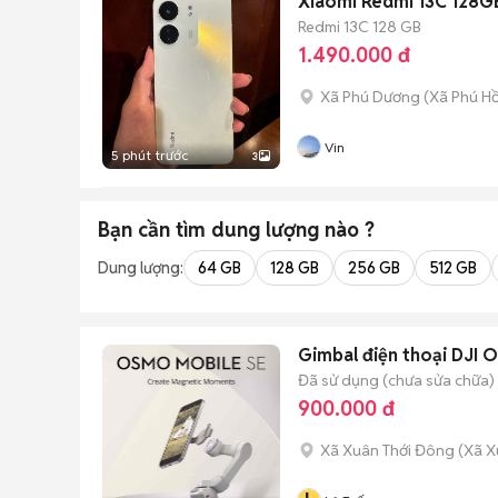
Xiaomi Redmi 13C 128G
Redmi 13C
128 GB
1.490.000 đ
Xã Phú Dương
(
Xã Phú H
Vin
5 phút trước
3
Bạn cần tìm
dung lượng
nào ?
Dung lượng:
64 GB
128 GB
256 GB
512 GB
Gimbal điện thoại DJI 
Đã sử dụng (chưa sửa chữa)
900.000 đ
Xã Xuân Thới Đông
(
Xã X