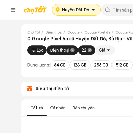
Huyện Đất Đỏ
Chợ Tốt
Điện thoại
Google
Google Pixel 6a
Google Pix
0 Google Pixel 6a cũ Huyện Đất Đỏ, Bà Rịa - V
Lọc
Điện thoại
22
Giá
Dung lượng:
64 GB
128 GB
256 GB
512 GB
Siêu thị điện tử
Tất cả
Cá nhân
Bán chuyên