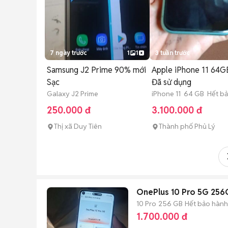
7 ngày trước
1
1
3 tuần trước
Samsung J2 Prime 90% mới
Apple iPhone 11 64G
Sạc
Đã sử dụng
Galaxy J2 Prime
iPhone 11 64 GB Hết b
250.000 đ
3.100.000 đ
Thị xã Duy Tiên
Thành phố Phủ Lý
OnePlus 10 Pro 5G 25
10 Pro
256 GB
Hết bảo hành
1.700.000 đ