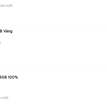
 Vân
mới)
GB Vàng
n
128GB 100%
n
mới)