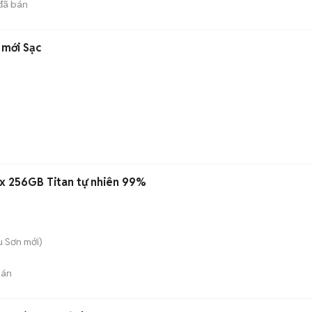
đã bán
mới Sạc
x 256GB Titan tự nhiên 99%
u Sơn
mới)
bán