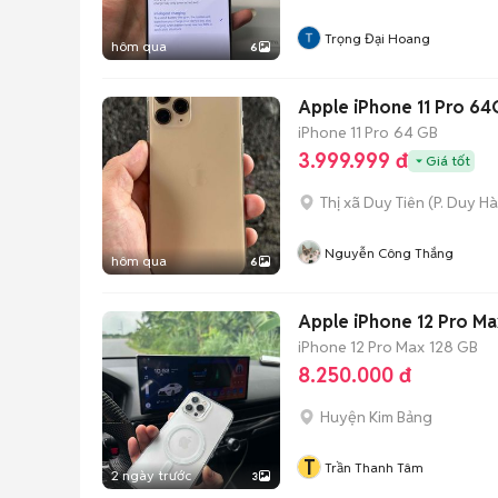
Trọng Đại Hoang
hôm qua
6
Apple iPhone 11 Pro 64G
iPhone 11 Pro
64 GB
3.999.999 đ
Giá tốt
Thị xã Duy Tiên
(
P. Duy Hà
Nguyễn Công Thắng
hôm qua
6
Apple iPhone 12 Pro M
iPhone 12 Pro Max
128 GB
8.250.000 đ
Huyện Kim Bảng
T
Trần Thanh Tâm
2 ngày trước
3