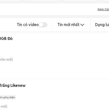
Xem Cử
Tin có video
Tin mới nhất
Dạng lư
8GB Đỏ
 Vân
mới)
Trắng Likenew
m phụ kiện
mới)