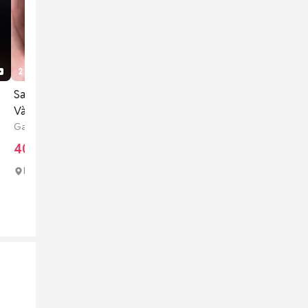
2 tháng trước
1
1
Samsung J7 Prime 32GB
Vàng đồng
Galaxy J7 Prime 32 GB
400.000 đ
Huyện Bình Lục