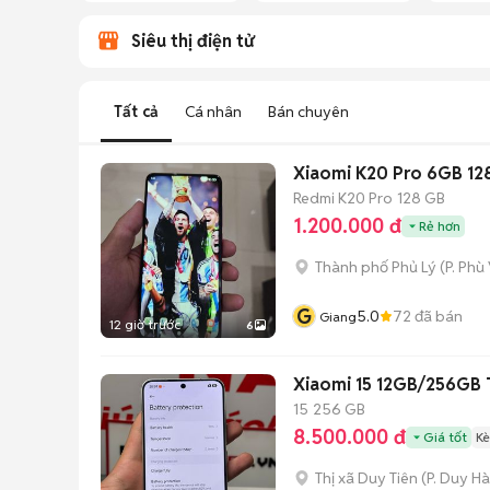
Siêu thị điện tử
Tất cả
Cá nhân
Bán chuyên
Xiaomi K20 Pro 6GB 12
Redmi K20 Pro
128 GB
1.200.000 đ
Rẻ hơn
Thành phố Phủ Lý
(
P. Phù
G
5.0
72
đã bán
Giang
12 giờ trước
6
Xiaomi 15 12GB/256GB 
15
256 GB
8.500.000 đ
Giá tốt
Kè
Thị xã Duy Tiên
(
P. Duy Hà