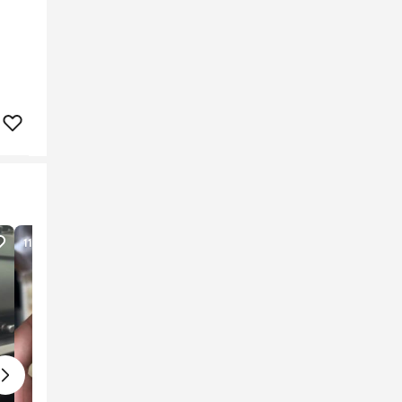
117
lượt xem