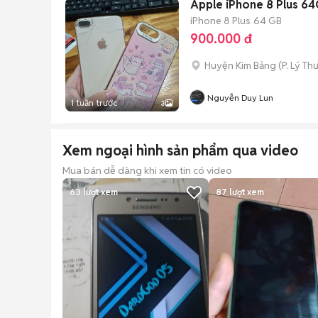
Apple iPhone 8 Plus 6
iPhone 8 Plus
64 GB
900.000 đ
Huyện Kim Bảng
(
P. Lý Th
Nguyễn Duy Lun
1 tuần trước
3
Xem ngoại hình sản phẩm qua video
Mua bán dễ dàng khi xem tin có video
63
lượt xem
87
lượt xem