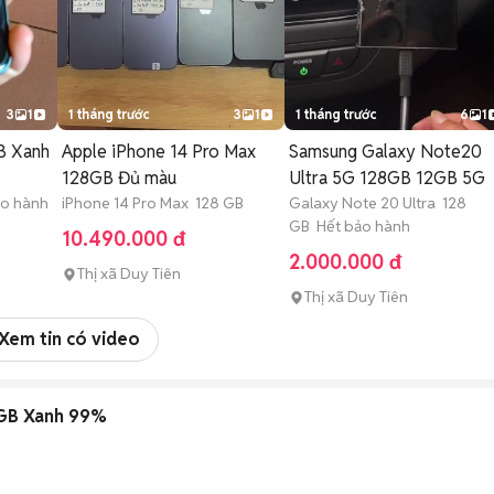
3
1
1 tháng trước
3
1
1 tháng trước
6
1
B Xanh
Apple iPhone 14 Pro Max
Samsung Galaxy Note20
128GB Đủ màu
Ultra 5G 128GB 12GB 5G
ảo hành
iPhone 14 Pro Max 128 GB
Galaxy Note 20 Ultra 128
GB Hết bảo hành
10.490.000 đ
2.000.000 đ
Thị xã Duy Tiên
Thị xã Duy Tiên
Xem tin có video
6GB Xanh 99%