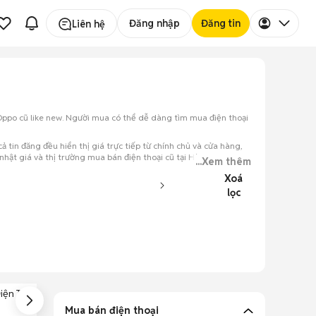
Đăng nhập
Đăng tin
Liên hệ
, Oppo cũ like new. Người mua có thể dễ dàng tìm mua điện thoại
ả tin đăng đều hiển thị giá trực tiếp từ chính chủ và cửa hàng,
 nhật giá và thị trường mua bán điện thoại cũ tại Hà Nam trên
...Xem thêm
Xoá
lọc
iện Thoại Xách
Điện Thoại Chơi
Điện Thoại Trả
Tay
Game
Góp
Mua bán điện thoại