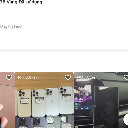
4GB Vàng Đã sử dụng
ường Kiệt
mới)
104
lượt xem
304
lượt xem