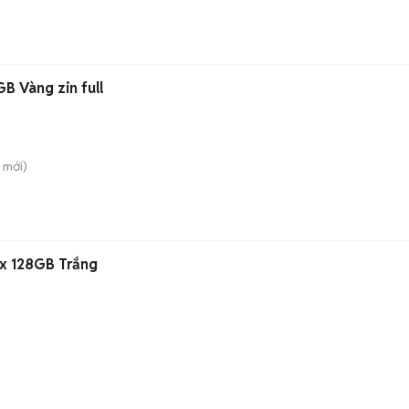
B Vàng zin full
mới)
ax 128GB Trắng