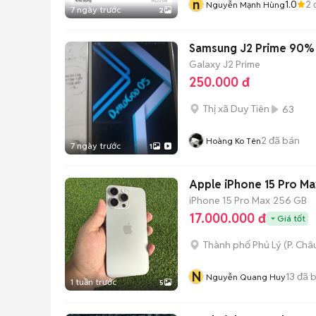
n
1.0
2
Nguyễn Mạnh Hùng
7 ngày trước
2
Samsung J2 Prime 90% 
Galaxy J2 Prime
250.000 đ
Thị xã Duy Tiên
63
2
đã bán
Hoàng Ko Tên
7 ngày trước
1
Apple iPhone 15 Pro Ma
iPhone 15 Pro Max
256 GB
17.000.000 đ
Giá tốt
Thành phố Phủ Lý
(
P. Châ
N
13
đã 
Nguyễn Quang Huy
1 tuần trước
5