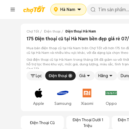
Hà Nam
Chợ Tốt
Điện thoại
Điện thoại Hà Nam
175 Điện thoại cũ tại Hà Nam bền đẹp giá rẻ 0
Mua bán điện thoại cũ tại Hà Nam trên Chợ Tốt với hơn 175 tin 
cũ tại Hà Nam và nhiều khu vực khác, với đa dạng lựa chọn theo
Giá điện thoại cũ tại Hà Nam trong tháng 08 đã giảm so với thời 
hỗ trợ lọc theo khu vực, mức giá, dung lượng, màu sắc, tình tr
Chợ Tốt.
Lọc
Điện thoại
Giá
Hãng
Dun
Apple
Samsung
Xiaomi
Oppo
Điện Thoại Dưới 1
Điện T
Điện Thoại Cũ
Triệu