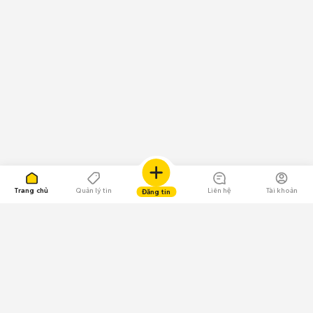
Điện thoại 32 GB Hải Phòng
: 27 sản phẩm
Top 5 màu sắc có nhiều tin mua bán điện thoại cũ tại Hải Phòng nhất
Điện thoại màu đen Hải Phòng
: 631 sản phẩm
Điện thoại màu trắng Hải Phòng
: 445 sản phẩm
Điện thoại màu xanh dương Hải Phòng
: 380 sản phẩm
Điện thoại màu màu khác Hải Phòng
: 233 sản phẩm
Điện thoại màu xám Hải Phòng
: 208 sản phẩm
Lưu ý:
Mức giá được tổng hợp từ các tin đăng trên Chợ Tốt, chỉ mang tính
chất tham khảo.
Chợ Tốt - Nơi mua bán điện thoại cũ tại Hải Phòng giá tốt nhất!
Trang chủ
Quản lý tin
Liên hệ
Tài khoản
Đăng tin