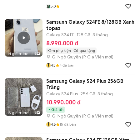
5.0
Samsunh Galaxy S24FE 8/128GB Xanh
topaz
Galaxy S24 FE
128 GB
3 tháng
8.990.000 đ
Kèm phụ kiện
Có quà tặng
14 giờ trước
5
Q. Ngô Quyền
(
P. Gia Viên
mới)
T
4.5
4
đã bán
Samsung Galaxy S24 Plus 256GB
Trắng
Galaxy S24 Plus
256 GB
3 tháng
10.990.000 đ
Giá tốt
15 giờ trước
5
Q. Ngô Quyền
(
P. Gia Viên
mới)
l
4.8
15
đã bán