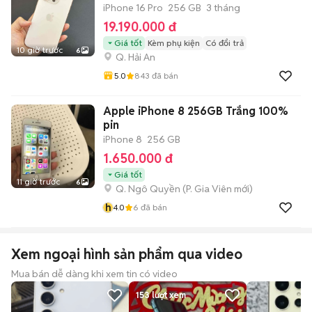
iPhone 16 Pro
256 GB
3 tháng
19.190.000 đ
Giá tốt
Kèm phụ kiện
Có đổi trả
10 giờ trước
6
Q. Hải An
5.0
843
đã bán
Apple iPhone 8 256GB Trắng 100%
pin
iPhone 8
256 GB
1.650.000 đ
Giá tốt
11 giờ trước
6
Q. Ngô Quyền
(
P. Gia Viên
mới)
h
4.0
6
đã bán
Xem ngoại hình sản phẩm qua video
Mua bán dễ dàng khi xem tin có video
153
lượt xem