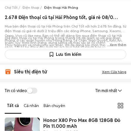
Chợ Tốt
Điện thoại
Điện thoại Hải Phòng
2.678 Điện thoại cũ tại Hải Phòng tốt, giá rẻ 08/08/2026
Mua bán điện thoại cũ tại Hải Phòng trên Chợ Tốt với hơn 2.678 tin đăng, từ
điện thoại cũ giá rẻ dưới 2 triệu đến các dòng iPhone, Samsung, Xiaomi,
Oppo, Vivo cũ like new. Bạn có thể dễ dàng tìm mua điện thoại cũ tại Hải
Giá điện thoại cũ tại Hải Phòng trong tháng 08 đã giảm so với giai đoạn
Phòng, ở các quận huyện như Hồng Bàng, Lê Chân, Ngô Quyền, Kiến An,
trước, tùy theo tình trạng, dung lượng và màu sắc sẽ có chênh lệch khác
Thủy Nguyên và nhiều khu vực khác, với đa dạng lựa chọn theo thương
...Xem thêm
nhau. Tất cả tin đăng đều hiển thị giá trực tiếp từ người bán và hỗ trợ lọc
hiệu, khoảng giá, dung lượng và độ mới của máy.
theo khu vực, mức giá, dung lượng, màu sắc, tình trạng máy, giúp việc
Lưu tìm kiếm
mua bán điện thoại cũ tại Hải Phòng nhanh gọn, minh bạch. Cập nhật giá và
thị trường mua bán điện thoại cũ tại Hải Phòng trên Chợ Tốt.
Siêu thị điện tử
Xem Cửa hàng
Tin có video
Tin mới nhất
Tất cả
Cá nhân
Bán chuyên
Honor X80 Pro Max 8GB 128GB Đỏ
Pin 11.000 mAh