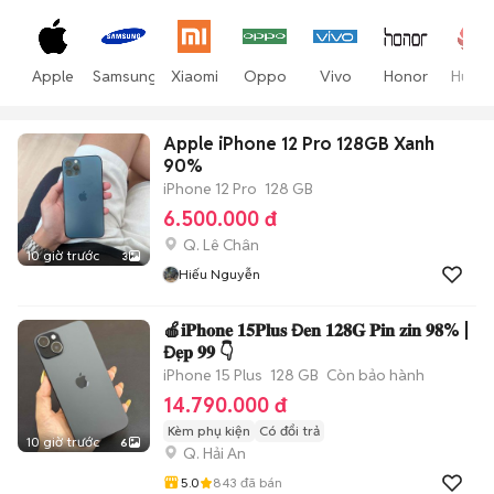
Apple
Samsung
Xiaomi
Oppo
Vivo
Honor
Huawe
Apple iPhone 12 Pro 128GB Xanh
90%
iPhone 12 Pro
128 GB
6.500.000 đ
Q. Lê Chân
10 giờ trước
3
Hiếu Nguyễn
🍎𝐢𝐏𝐡𝐨𝐧𝐞 𝟏𝟓𝐏𝐥𝐮𝐬 Đ𝐞𝐧 𝟏𝟐𝟖𝐆 𝐏𝐢𝐧 𝐳𝐢𝐧 𝟗𝟖% |
Đ𝐞̣𝐩 𝟗𝟗 👇
iPhone 15 Plus
128 GB
Còn bảo hành
14.790.000 đ
Kèm phụ kiện
Có đổi trả
10 giờ trước
6
Q. Hải An
5.0
843
đã bán