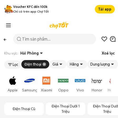
Voucher KFC đến 100k
Tải app
Chỉ có trên app Chợ Tốt
Khu vực:
Hải Phòng
Xoá lọc
Điện thoại
Giá
Hãng
Dung lượng
Lọc
Apple
Samsung
Xiaomi
Oppo
Vivo
Honor
Huawe
Điện Thoại Dưới 1
Điện Thoại Dướ
Điện Thoại Cũ
Triệu
Triệu