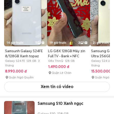
14 giờ trước
5
1
19 giờ trước
3
1
21 giờ trước
Samsunh Galaxy S24FE
LG G8X 128GB Máy zin
Samsung Gala
8/128GB Xanh topaz
Full TV - Bank + NFC
Ultra 256GB V
Galaxy S24 FE 128 GB 3
G8x ThinQ 128 GB
Galaxy S24 Ult
tháng
tháng
1.490.000 đ
8.990.000 đ
15.500.000 
Quận Lê Chân
Quận Ngô Quyền
Quận Ngô Q
Xem tin có video
Samsung S10 Xanh ngọc
Galaxy S10
128 GB