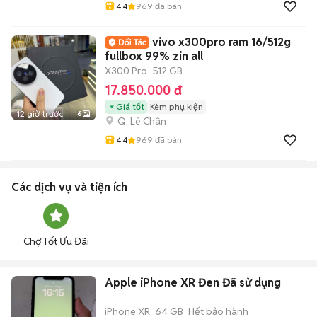
4.4
969
đã bán
vivo x300pro ram 16/512g
fullbox 99% zin all
X300 Pro
512 GB
17.850.000 đ
Giá tốt
Kèm phụ kiện
12 giờ trước
6
Q. Lê Chân
4.4
969
đã bán
Các dịch vụ và tiện ích
Chợ Tốt Ưu Đãi
Apple iPhone XR Đen Đã sử dụng
iPhone XR
64 GB
Hết bảo hành