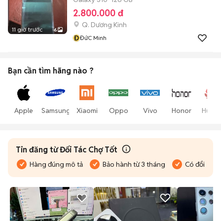
2.800.000 đ
Q. Dương Kinh
11 giờ trước
6
Đ
ĐứC Minh
Bạn cần tìm
hãng
nào ?
Apple
Samsung
Xiaomi
Oppo
Vivo
Honor
Huawe
Tin đăng từ Đối Tác Chợ Tốt
Hàng đúng mô tả
Bảo hành từ 3 tháng
Có đổi trả