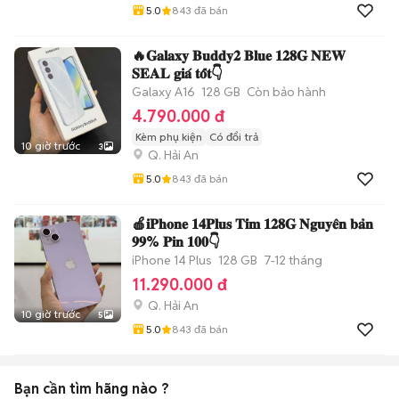
5.0
843
đã bán
🔥𝐆𝐚𝐥𝐚𝐱𝐲 𝐁𝐮𝐝𝐝𝐲𝟐 𝐁𝐥𝐮𝐞 𝟏𝟐𝟖𝐆 𝐍𝐄𝐖
𝐒𝐄𝐀𝐋 𝐠𝐢𝐚́ 𝐭𝐨̂́𝐭👇
Galaxy A16
128 GB
Còn bảo hành
4.790.000 đ
Kèm phụ kiện
Có đổi trả
10 giờ trước
3
Q. Hải An
5.0
843
đã bán
🍎𝐢𝐏𝐡𝐨𝐧𝐞 𝟏𝟒𝐏𝐥𝐮𝐬 𝐓𝐢́𝐦 𝟏𝟐𝟖𝐆 𝐍𝐠𝐮𝐲𝐞̂𝐧 𝐛𝐚̉𝐧
𝟗𝟗% 𝐏𝐢𝐧 𝟏𝟎𝟎👇
iPhone 14 Plus
128 GB
7-12 tháng
11.290.000 đ
Q. Hải An
10 giờ trước
5
5.0
843
đã bán
Bạn cần tìm
hãng
nào ?