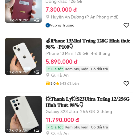
Dòng khác
128 GB
7.300.000 đ
Huyện An Dương
(
P. An Phong
mới)
10 giờ trước
4
Vuong Truong
🍎𝐢𝐏𝐡𝐨𝐧𝐞 𝟏𝟑𝐌𝐢𝐧𝐢 𝐓𝐫𝐚̆́𝐧𝐠 𝟏𝟐𝟖𝐆 𝐇𝐢̀𝐧𝐡 𝐭𝐡𝐮̛́𝐜
𝟗𝟖% -𝐏𝟏𝟎𝟎👇
iPhone 13 Mini
128 GB
4-6 tháng
5.890.000 đ
Giá tốt
Kèm phụ kiện
Có đổi trả
10 giờ trước
6
Q. Hải An
5.0
843
đã bán
💥𝐓𝐡𝐚𝐧𝐡 𝐋𝐲́💥𝐒𝟐𝟑𝐔𝐥𝐭𝐫𝐚 𝐓𝐫𝐚̆́𝐧𝐠 𝟏𝟐/𝟐𝟓𝟔𝐆
𝐇𝐢̀𝐧𝐡 𝐓𝐡𝐮̛́𝐜 𝟗𝟖%👇
Galaxy S23 Ultra
256 GB
3 tháng
11.790.000 đ
Giá tốt
Kèm phụ kiện
Có đổi trả
10 giờ trước
6
Q. Hải An