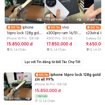
12 giờ trước
6
12 giờ trước
6
21 giờ trước
iphone
vivo
g
16pro lock 128g gold
x300pro ram 16/512g
s23utral 8/
zin all 99%
iPhone 16 Pro
128 GB
fullbox 99% zin all
X300 Pro
512 GB
98% 2 sim v
Galaxy S23 U
GB
15.850.000 đ
17.850.000 đ
9.650.00
Q. Lê Chân
Q. Lê Chân
Q. Lê Châ
Lọc với Tin đăng từ Đối Tác Chợ Tốt
iphone 16pro lock 128g gold
zin all 99%
iPhone 16 Pro
128 GB
15.850.000 đ
Rẻ hơn
12 giờ trước
6
Q. Lê Chân