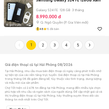
Samsung Galaxy S24 FE 128GB Xám
Galaxy S24 FE
128 GB
3 tháng
8.990.000 đ
Q. Ngô Quyền
(
P. Gia Viên
mới)
15 giờ trước
6
l
4.8
15
đã bán
1
2
3
4
5
Giá điện thoại cũ tại Hải Phòng 08/2026
Tại Hải Phòng, nhu cầu mua bán điện thoại cũ ngày càng phát triển nhờ
sự tiện lợi của các nền tảng trực tuyến. Giá điện thoại cũ tại Hải Phòng
trong tháng 08 đã giảm đáng kể, tùy thuộc vào tình trạng, dung lượng
và mẫu mã của sản phẩm.
Chợ Tốt hiện có 2.678 tin đăng tại Hải Phòng, mang đến nhiều lựa chọn
phù hợp với nhu cầu và ngân sách của người dùng. Để cập nhật giá cả và
thị trường điện thoại cũ tại Hải Phòng, hãy thường xuyên theo dõi các
thông tin mới nhất trên Chợ Tốt.
Giá điện thoại cũ tại Hải Phòng ở các quận huyện phổ biến cập nhật