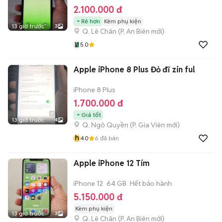
2.100.000 đ
Rẻ hơn
Kèm phụ kiện
13 giờ trước
3
Q. Lê Chân
(
P. An Biên
mới)
5.0
Apple iPhone 8 Plus Đỏ đĩ zin ful
iPhone 8 Plus
1.700.000 đ
Giá tốt
13 giờ trước
4
Q. Ngô Quyền
(
P. Gia Viên
mới)
h
4.0
6
đã bán
Apple iPhone 12 Tím
iPhone 12
64 GB
Hết bảo hành
5.150.000 đ
Kèm phụ kiện
13 giờ trước
3
Q. Lê Chân
(
P. An Biên
mới)