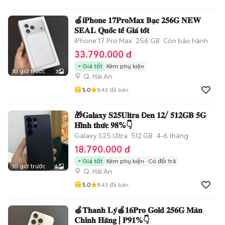
🍎𝐢𝐏𝐡𝐨𝐧𝐞 𝟏𝟕𝐏𝐫𝐨𝐌𝐚𝐱 𝐁𝐚̣𝐜 𝟐𝟓𝟔𝐆 𝐍𝐄𝐖
𝐒𝐄𝐀𝐋 𝐐𝐮𝐨̂́𝐜 𝐭𝐞̂́ 𝐆𝐢𝐚́ 𝐭𝐨̂́𝐭
iPhone 17 Pro Max
256 GB
Còn bảo hành
33.790.000 đ
Giá tốt
Kèm phụ kiện
10 giờ trước
3
Q. Hải An
5.0
843
đã bán
🎁𝐆𝐚𝐥𝐚𝐱𝐲 𝐒𝟐𝟓𝐔𝐥𝐭𝐫𝐚 Đ𝐞𝐧 𝟏𝟐/ 𝟓𝟏𝟐𝐆𝐁 𝟓𝐆
𝐇𝐢̀𝐧𝐡 𝐭𝐡𝐮̛́𝐜 𝟗𝟖%👇
Galaxy S25 Ultra
512 GB
4-6 tháng
18.790.000 đ
Giá tốt
Kèm phụ kiện
Có đổi trả
10 giờ trước
5
Q. Hải An
5.0
843
đã bán
🍎𝐓𝐡𝐚𝐧𝐡 𝐋𝐲́🍎𝟏𝟔𝐏𝐫𝐨 𝐆𝐨𝐥𝐝 𝟐𝟓𝟔𝐆 𝐌𝐚̀𝐧
𝐂𝐡𝐢́𝐧𝐡 𝐇𝐚̃𝐧𝐠 | 𝐏𝟗𝟏%👇