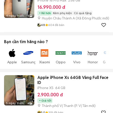
iPhone 16 Pro Max
256 GB
16.990.000 đ
Rẻ hơn
Kèm phụ kiện
Có quà tặng
4 ngày trước
5
Huyện Châu Thành A
(
Xã Đông Phước
mới)
4.8
604
đã bán
Bạn cần tìm
hãng
nào ?
Apple
Samsung
Xiaomi
Oppo
Vivo
Honor
Goog
Apple iPhone Xs 64GB Vàng Full Face
ID
iPhone XS
64 GB
2.900.000 đ
Giá tốt
5 ngày trước
6
Thành phố Vị Thanh
(
P. Vị Tân
mới)
m
5.0
319
đã bán