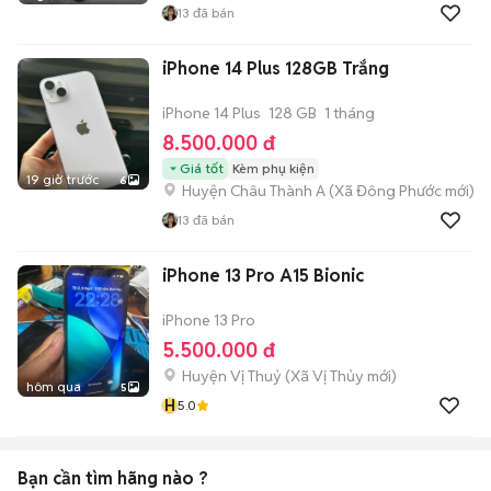
13
đã bán
iPhone 14 Plus 128GB Trắng
iPhone 14 Plus
128 GB
1 tháng
8.500.000 đ
Giá tốt
Kèm phụ kiện
19 giờ trước
6
Huyện Châu Thành A
(
Xã Đông Phước
mới)
13
đã bán
iPhone 13 Pro A15 Bionic
iPhone 13 Pro
5.500.000 đ
Huyện Vị Thuỷ
(
Xã Vị Thủy
mới)
hôm qua
5
H
5.0
Bạn cần tìm
hãng
nào ?