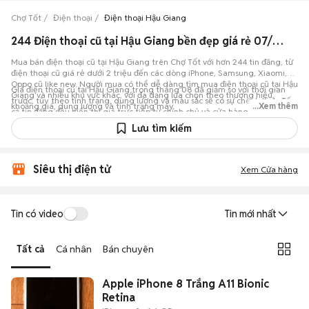
Chợ Tốt
Điện thoại
Điện thoại Hậu Giang
244 Điện thoại cũ tại Hậu Giang bền đẹp giá rẻ 07/08/2026
Mua bán điện thoại cũ tại Hậu Giang trên Chợ Tốt với hơn 244 tin đăng, từ
điện thoại cũ giá rẻ dưới 2 triệu đến các dòng iPhone, Samsung, Xiaomi,
Oppo cũ like new. Người mua có thể dễ dàng tìm mua điện thoại cũ tại Hậu
Giá điện thoại cũ tại Hậu Giang trong tháng 08 đã giảm so với thời gian
Giang và nhiều khu vực khác, với đa dạng lựa chọn theo thương hiệu,
trước, tùy theo tình trạng, dung lượng và màu sắc sẽ có sự chênh lệch. Tất
khoảng giá, dung lượng và tình trạng máy.
...Xem thêm
cả tin đăng đều hiển thị giá trực tiếp từ chính chủ và cửa hàng, hỗ trợ lọc
theo khu vực, mức giá, dung lượng, màu sắc, tình trạng máy, giúp việc
Lưu tìm kiếm
mua bán điện thoại cũ tại Hậu Giang nhanh chóng và rõ ràng. Cập nhật giá
và thị trường mua bán điện thoại cũ tại Hậu Giang trên Chợ Tốt.
Siêu thị điện tử
Xem Cửa hàng
Tin có video
Tin mới nhất
Tất cả
Cá nhân
Bán chuyên
Apple iPhone 8 Trắng A11 Bionic
Retina