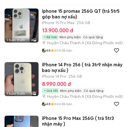
iphone 15 promax 256G QT (trả 5tr5
góp bao nợ xấu)
iPhone 15 Pro Max
256 GB
13.900.000 đ
Rẻ hơn
Kèm phụ kiện
Có quà tặng
1 tuần trước
4
Huyện Châu Thành A
(
Xã Đông Phước
mới)
4.8
604
đã bán
iPhone 14 Pro 256 ( trả 3tr9 nhận máy
bao nợ xấu )
iPhone 14 Pro
256 GB
8.990.000 đ
Giá tốt
Kèm phụ kiện
Có quà tặng
1 tuần trước
5
Huyện Châu Thành A
(
Xã Đông Phước
mới)
4.8
604
đã bán
iPhone 15 Pro Max 256G ( trả 5tr3
nhận máy )