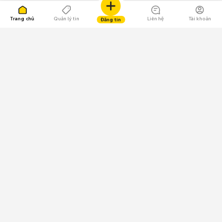
Trang chủ
Quản lý tin
Liên hệ
Tài khoản
Đăng tin
109.000 Bình chọn
Tải ứng dụng Chợ Tốt
Về Chợ Tốt
Quy chế sàn
Chính sách bảo mật
Giải quyết tranh chấp
CÔNG TY TNHH CHỢ TỐT - Người đại diện theo pháp luật:
Nguyễn Trọng Tấn; GPDKKD: 0312120782 do Sở KH & ĐT TP.HCM cấp ngày
11/01/2013;
GPMXH: 185/GP-BTTTT do Bộ Thông tin và Truyền thông
cấp ngày 09/07/2024 - Chịu trách nhiệm