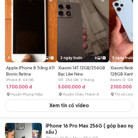
5 giờ trước
6
1
3 ngày trước
6
1
5 ngày trước
Apple iPhone 8 Trắng A11
Xiaomi 14T 12GB/256GB
Xiaomi Redmi 
Bionic Retina
Bạc Like New
128GB Xanh 
iPhone 8 64 GB
14T 256 GB 3 tháng
Redmi 12 128 G
1.700.000 đ
5.000.000 đ
2.100.000 đ
Huyện Phụng Hiệp
Huyện Châu Thành A
Thị xã Long 
Xem tin có video
iPhone 16 Pro Max 256G ( góp bao nợ
xấu )