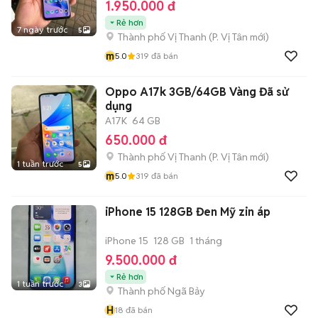
1.950.000 đ
Rẻ hơn
7 ngày trước
5
Thành phố Vị Thanh
(
P. Vị Tân
mới)
m
5.0
319
đã bán
Oppo A17k 3GB/64GB Vàng Đã sử
dụng
A17K
64 GB
650.000 đ
Thành phố Vị Thanh
(
P. Vị Tân
mới)
1 tuần trước
5
m
5.0
319
đã bán
iPhone 15 128GB Đen Mỹ zin áp
iPhone 15
128 GB
1 tháng
9.500.000 đ
Rẻ hơn
1 tuần trước
3
Thành phố Ngã Bảy
H
18
đã bán