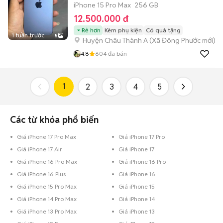
iPhone 15 Pro Max
256 GB
12.500.000 đ
Rẻ hơn
Kèm phụ kiện
Có quà tặng
1 tuần trước
5
Huyện Châu Thành A
(
Xã Đông Phước
mới)
4.8
604
đã bán
1
2
3
4
5
Các từ khóa phổ biến
Giá iPhone 17 Pro Max
Giá iPhone 17 Pro
Giá iPhone 17 Air
Giá iPhone 17
Giá iPhone 16 Pro Max
Giá iPhone 16 Pro
Giá iPhone 16 Plus
Giá iPhone 16
Giá iPhone 15 Pro Max
Giá iPhone 15
Giá iPhone 14 Pro Max
Giá iPhone 14
Giá iPhone 13 Pro Max
Giá iPhone 13