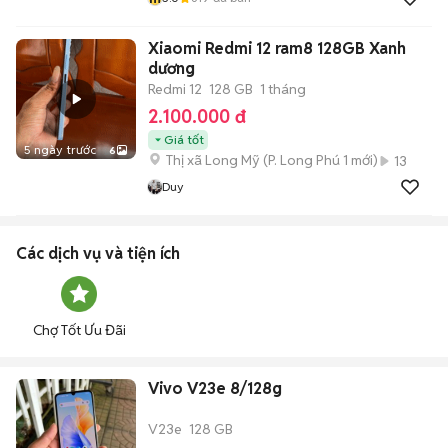
Xiaomi Redmi 12 ram8 128GB Xanh
dương
Redmi 12
128 GB
1 tháng
2.100.000 đ
Giá tốt
5 ngày trước
6
Thị xã Long Mỹ
(
P. Long Phú 1
mới)
13
Duy
Các dịch vụ và tiện ích
Chợ Tốt Ưu Đãi
Vivo V23e 8/128g
V23e
128 GB