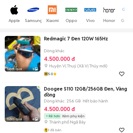
Apple
Samsung
Xiaomi
Oppo
Vivo
Honor
Goog
Redmagic 7 Đen 120W 165Hz
Dòng khác
4.500.000 đ
Huyện Vị Thuỷ
(
Xã Vị Thủy
mới)
hôm qua
5
H
5.0
Doogee S110 12GB/256GB Đen, Vàng
đồng
Dòng khác
256 GB
Hết bảo hành
4.500.000 đ
Rẻ hơn
Kèm phụ kiện
hôm qua
6
Thành phố Ngã Bảy
t
1
đã bán