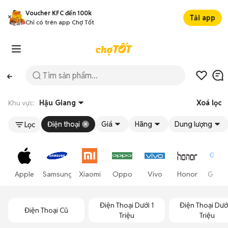
Voucher KFC đến 100k
Tải app
Chỉ có trên app Chợ Tốt
Khu vực:
Hậu Giang
Xoá lọc
Điện thoại
Giá
Hãng
Dung lượng
Lọc
Apple
Samsung
Xiaomi
Oppo
Vivo
Honor
Goog
Điện Thoại Dưới 1
Điện Thoại Dướ
Điện Thoại Cũ
Triệu
Triệu