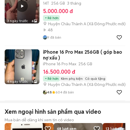
14T
256 GB
3 tháng
5.000.000 đ
Rẻ hơn
3 ngày trước
6
Huyện Châu Thành A
(
Xã Đông Phước
mới)
48
9
đã bán
iPhone 16 Pro Max 256GB ( góp bao
nợ xấu )
iPhone 16 Pro Max
256 GB
16.500.000 đ
Rẻ hơn
Kèm phụ kiện
Có quà tặng
4 ngày trước
5
Huyện Châu Thành A
(
Xã Đông Phước
mới)
4.8
604
đã bán
Xem ngoại hình sản phẩm qua video
Mua bán dễ dàng khi xem tin có video
48
lượt xem
13
lượt xem