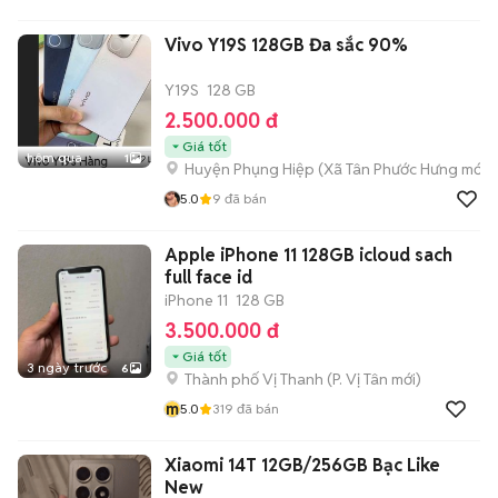
Vivo Y19S 128GB Đa sắc 90%
Y19S
128 GB
2.500.000 đ
Giá tốt
hôm qua
1
Huyện Phụng Hiệp
(
Xã Tân Phước Hưng
mới)
5.0
9
đã bán
Apple iPhone 11 128GB icloud sach
full face id
iPhone 11
128 GB
3.500.000 đ
Giá tốt
3 ngày trước
6
Thành phố Vị Thanh
(
P. Vị Tân
mới)
m
5.0
319
đã bán
Xiaomi 14T 12GB/256GB Bạc Like
New