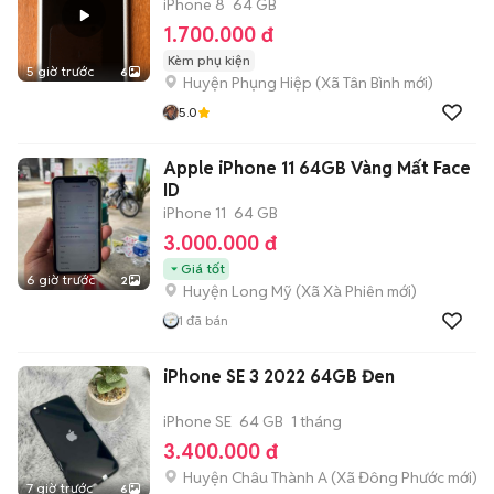
iPhone 8
64 GB
1.700.000 đ
Kèm phụ kiện
5 giờ trước
6
Huyện Phụng Hiệp
(
Xã Tân Bình
mới)
5.0
Apple iPhone 11 64GB Vàng Mất Face
ID
iPhone 11
64 GB
3.000.000 đ
Giá tốt
6 giờ trước
2
Huyện Long Mỹ
(
Xã Xà Phiên
mới)
1
đã bán
iPhone SE 3 2022 64GB Đen
iPhone SE
64 GB
1 tháng
3.400.000 đ
Huyện Châu Thành A
(
Xã Đông Phước
mới)
7 giờ trước
6