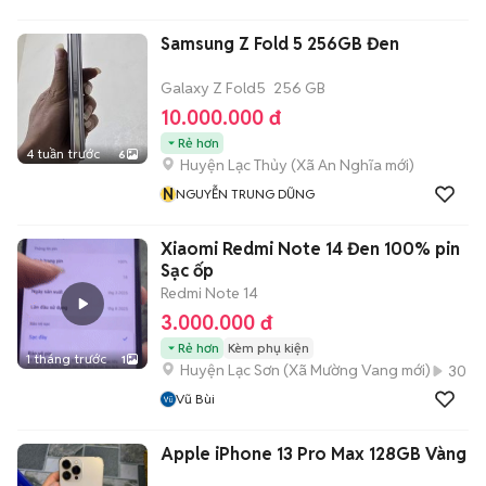
Samsung Z Fold 5 256GB Đen
Galaxy Z Fold5
256 GB
10.000.000 đ
Rẻ hơn
4 tuần trước
6
Huyện Lạc Thủy
(
Xã An Nghĩa
mới)
N
NGUYỄN TRUNG DŨNG
Xiaomi Redmi Note 14 Đen 100% pin
Sạc ốp
Redmi Note 14
3.000.000 đ
Rẻ hơn
Kèm phụ kiện
1 tháng trước
1
Huyện Lạc Sơn
(
Xã Mường Vang
mới)
30
Vũ Bùi
Apple iPhone 13 Pro Max 128GB Vàng