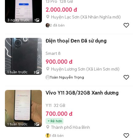
13 Pro
128 GB
2.000.000 đ
Huyện Lạc Sơn
(
Xã Nhân Nghĩa
mới)
3 ngày trước
1
2
đã bán
Điện thoại Đen Đã sử dụng
Smart 8
900.000 đ
Huyện Lương Sơn
(
Xã Liên Sơn
mới)
1 tuần trước
2
Toàn Nguyễn Trọng
Vivo Y11 3GB/32GB Xanh dương
Y11
32 GB
700.000 đ
Rẻ hơn
1 tuần trước
3
Thành phố Hòa Bình
T
1
đã bán