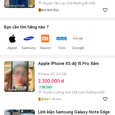
Huyện Tân Lạc
(
Xã Mường Bi
mới)
1 tháng trước
2
B
Bùi Anh Đức
Bạn cần tìm
hãng
nào ?
Apple
Samsung
Xiaomi
Vivo
Google
Apple iPhone XS độ 15 Pro Xám
iPhone XS
64 GB
2.200.000 đ
Rẻ hơn
1 tháng trước
5
Huyện Lương Sơn
(
Xã Cao Dương
mới)
L
5.0
11
đã bán
Linh kiện Samsung Galaxy Note Edge