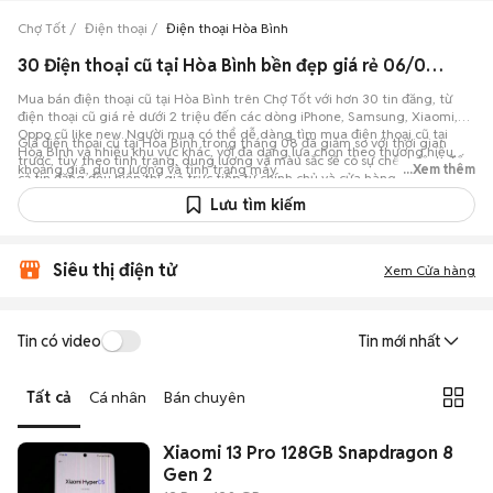
Chợ Tốt
Điện thoại
Điện thoại Hòa Bình
30 Điện thoại cũ tại Hòa Bình bền đẹp giá rẻ 06/08/2026
Mua bán điện thoại cũ tại Hòa Bình trên Chợ Tốt với hơn 30 tin đăng, từ
điện thoại cũ giá rẻ dưới 2 triệu đến các dòng iPhone, Samsung, Xiaomi,
Oppo cũ like new. Người mua có thể dễ dàng tìm mua điện thoại cũ tại
Giá điện thoại cũ tại Hòa Bình trong tháng 08 đã giảm so với thời gian
Hòa Bình và nhiều khu vực khác, với đa dạng lựa chọn theo thương hiệu,
trước, tùy theo tình trạng, dung lượng và màu sắc sẽ có sự chênh lệch. Tất
khoảng giá, dung lượng và tình trạng máy.
...Xem thêm
cả tin đăng đều hiển thị giá trực tiếp từ chính chủ và cửa hàng, hỗ trợ lọc
theo khu vực, mức giá, dung lượng, màu sắc, tình trạng máy, giúp việc
Lưu tìm kiếm
mua bán điện thoại cũ tại Hòa Bình nhanh chóng và rõ ràng. Cập nhật giá
và thị trường mua bán điện thoại cũ tại Hòa Bình trên Chợ Tốt.
Siêu thị điện tử
Xem Cửa hàng
Tin có video
Tin mới nhất
Tất cả
Cá nhân
Bán chuyên
Xiaomi 13 Pro 128GB Snapdragon 8
Gen 2