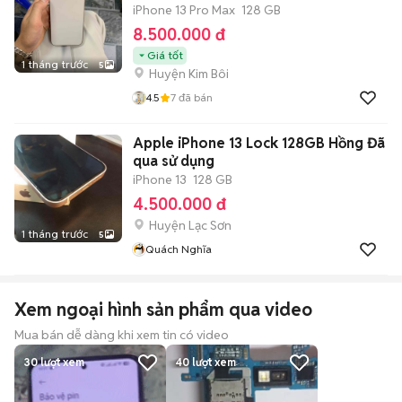
iPhone 13 Pro Max
128 GB
8.500.000 đ
Giá tốt
1 tháng trước
5
Huyện Kim Bôi
4.5
7
đã bán
Apple iPhone 13 Lock 128GB Hồng Đã
qua sử dụng
iPhone 13
128 GB
4.500.000 đ
Huyện Lạc Sơn
1 tháng trước
5
Quách Nghĩa
Xem ngoại hình sản phẩm qua video
Mua bán dễ dàng khi xem tin có video
30
lượt xem
40
lượt xem