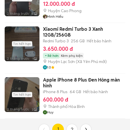
12.000.000 đ
Huyện Cao Phong
2 tháng trước
5
Minh Hiếu
Xiaomi Redmi Turbo 3 Xanh
12GB/256GB
Redmi Turbo 3
256 GB
Hết bảo hành
Tin hết hạn
3.650.000 đ
Rẻ hơn
Kèm phụ kiện
2 tháng trước
1
Huyện Lạc Sơn
(
Xã Yên Phú
mới)
1.0
Apple iPhone 8 Plus Đen Hỏng màn
hình
iPhone 8 Plus
64 GB
Hết bảo hành
Tin hết hạn
600.000 đ
Thành phố Hòa Bình
2 tháng trước
2
Huy
1
2