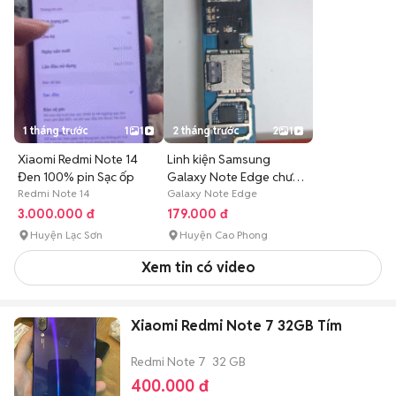
1 tháng trước
1
1
2 tháng trước
2
1
Xiaomi Redmi Note 14
Linh kiện Samsung
Đen 100% pin Sạc ốp
Galaxy Note Edge chưa
Redmi Note 14
sửa chữa
Galaxy Note Edge
3.000.000 đ
179.000 đ
Huyện Lạc Sơn
Huyện Cao Phong
Xem tin có video
Xiaomi Redmi Note 7 32GB Tím
Redmi Note 7
32 GB
400.000 đ