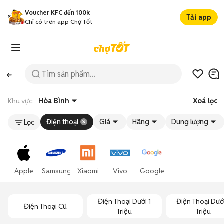
Voucher KFC đến 100k
Tải app
Chỉ có trên app Chợ Tốt
Khu vực:
Hòa Bình
Xoá lọc
Điện thoại
Giá
Hãng
Dung lượng
Lọc
Apple
Samsung
Xiaomi
Vivo
Google
Điện Thoại Dưới 1
Điện Thoại Dướ
Điện Thoại Cũ
Triệu
Triệu