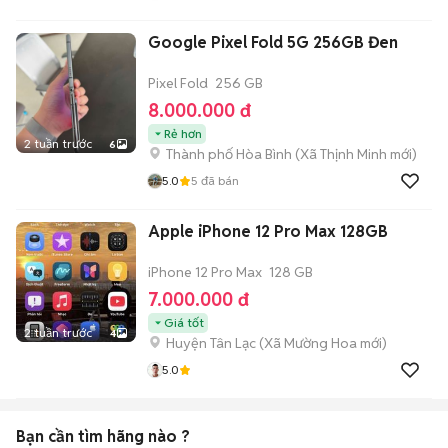
Google Pixel Fold 5G 256GB Đen
Pixel Fold
256 GB
8.000.000 đ
Rẻ hơn
2 tuần trước
6
Thành phố Hòa Bình
(
Xã Thịnh Minh
mới)
5.0
5
đã bán
Apple iPhone 12 Pro Max 128GB
iPhone 12 Pro Max
128 GB
7.000.000 đ
Giá tốt
2 tuần trước
4
Huyện Tân Lạc
(
Xã Mường Hoa
mới)
5.0
Bạn cần tìm
hãng
nào ?