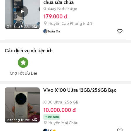
chưa sửa chữa
Galaxy Note Edge
179.000 đ
Huyện Cao Phong
40
2 tháng trước
2
Tuấn Xa
Các dịch vụ và tiện ích
Chợ Tốt Ưu Đãi
Vivo X100 Ultra 12GB/256GB Bạc
X100 Ultra
256 GB
10.000.000 đ
Rẻ hơn
2 tháng trước
5
Huyện Mai Châu
5.0