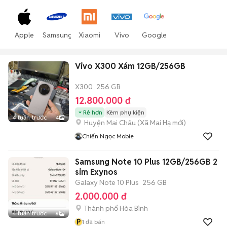
Apple
Samsung
Xiaomi
Vivo
Google
Vivo X300 Xám 12GB/256GB
X300
256 GB
12.800.000 đ
Rẻ hơn
Kèm phụ kiện
4 tuần trước
4
Huyện Mai Châu
(
Xã Mai Hạ
mới)
Chiến Ngọc Mobie
Samsung Note 10 Plus 12GB/256GB 2
sim Exynos
Galaxy Note 10 Plus
256 GB
2.000.000 đ
Thành phố Hòa Bình
4 tuần trước
6
P
1
đã bán