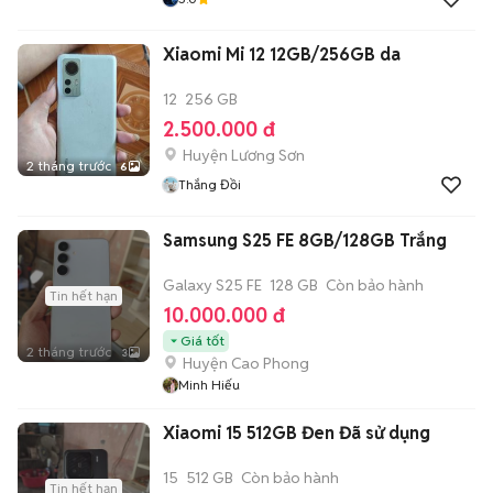
Xiaomi Mi 12 12GB/256GB da
12
256 GB
2.500.000 đ
Huyện Lương Sơn
2 tháng trước
6
Thắng Đồi
Samsung S25 FE 8GB/128GB Trắng
Galaxy S25 FE
128 GB
Còn bảo hành
Tin hết hạn
10.000.000 đ
Giá tốt
2 tháng trước
3
Huyện Cao Phong
Minh Hiếu
Xiaomi 15 512GB Đen Đã sử dụng
15
512 GB
Còn bảo hành
Tin hết hạn