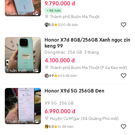
9.790.000 đ
Rẻ hơn
1 tuần trước
6
Thành phố Buôn Ma Thuột
5.0
1200
đã bán
Honor X7d 8GB/256GB Xanh ngọc zin
keng 99
Dòng khác
256 GB
3 tháng
4.100.000 đ
Thành phố Buôn Ma Thuột
(
P. Ea Kao
mới)
1 tuần trước
5
4.9
604
đã bán
Honor X9d 5G 256GB Đen
X9 5G
256 GB
6.990.000 đ
Huyện Cư M'gar
(
Xã Quảng Phú
mới)
1 tuần trước
6
N
5.0
16
đã bán