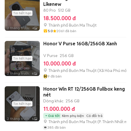
Likenew
80 Pro
512 GB
Tin hết hạn
18.500.000 đ
Thành phố Buôn Ma Thuột
2 tháng trước
4
5.0
2061
đã bán
Honor V Purse 16GB/256GB Xanh
V Purse
256 GB
Tin hết hạn
10.000.000 đ
Thành phố Buôn Ma Thuột
(
Xã Hòa Phú
mới)
2 tháng trước
6
H
9
đã bán
Honor Win RT 12/256GB Fullbox keng
nét
Dòng khác
256 GB
Tin hết hạn
11.000.000 đ
Giá tốt
Kèm phụ kiện
Có đổi trả
2 tháng trước
5
Thành phố Buôn Ma Thuột
(
P. Thành Nhất
mới
385
đã bán