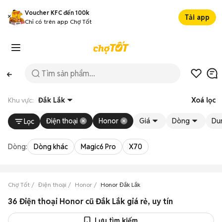
Voucher KFC đến 100k
Tải app
Chỉ có trên app Chợ Tốt
Khu vực:
Đắk Lắk
Xoá lọc
Điện thoại
Honor
Giá
Dòng
Du
Lọc
Dòng:
Dòng khác
Magic6 Pro
X70
Chợ Tốt
Điện thoại
Honor
Honor Đắk Lắk
36 Điện thoại Honor cũ Đắk Lắk giá rẻ, uy tín
Lưu tìm kiếm