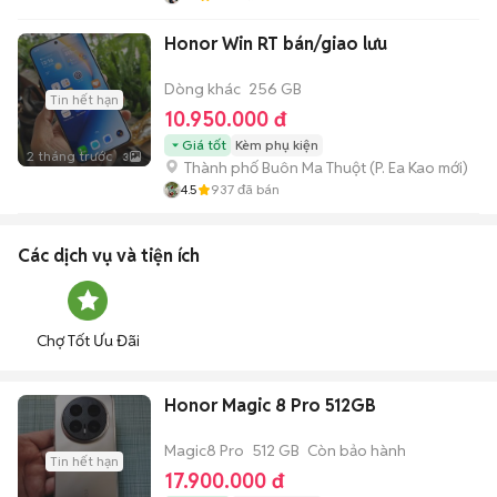
Honor Win RT bán/giao lưu
Dòng khác
256 GB
Tin hết hạn
10.950.000 đ
Giá tốt
Kèm phụ kiện
2 tháng trước
3
Thành phố Buôn Ma Thuột
(
P. Ea Kao
mới)
4.5
937
đã bán
Các dịch vụ và tiện ích
Chợ Tốt Ưu Đãi
Honor Magic 8 Pro 512GB
Magic8 Pro
512 GB
Còn bảo hành
Tin hết hạn
17.900.000 đ