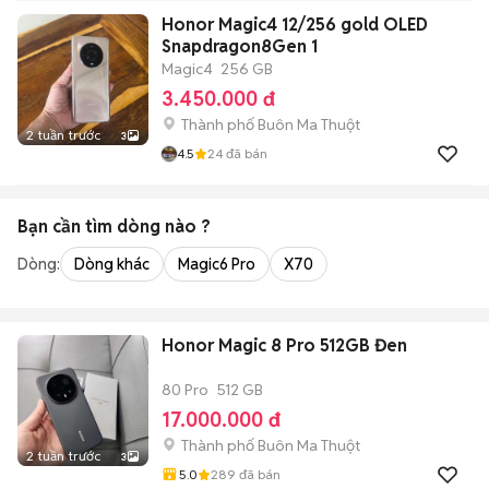
Honor Magic4 12/256 gold OLED
Snapdragon8Gen 1
Magic4
256 GB
3.450.000 đ
Thành phố Buôn Ma Thuột
2 tuần trước
3
4.5
24
đã bán
Bạn cần tìm
dòng
nào ?
Dòng:
Dòng khác
Magic6 Pro
X70
Honor Magic 8 Pro 512GB Đen
80 Pro
512 GB
17.000.000 đ
Thành phố Buôn Ma Thuột
2 tuần trước
3
5.0
289
đã bán