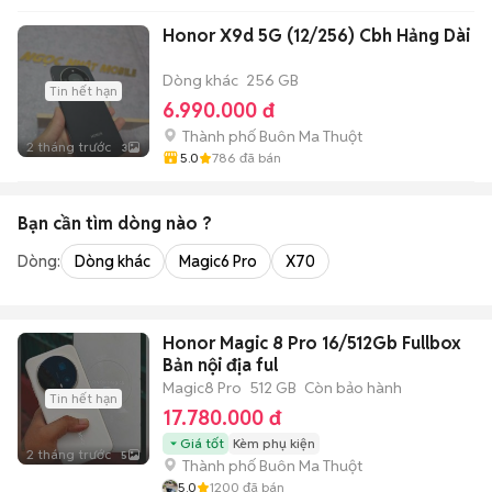
Honor X9d 5G (12/256) Cbh Hảng Dài
Dòng khác
256 GB
Tin hết hạn
6.990.000 đ
Thành phố Buôn Ma Thuột
2 tháng trước
3
5.0
786
đã bán
Bạn cần tìm
dòng
nào ?
Dòng:
Dòng khác
Magic6 Pro
X70
Honor Magic 8 Pro 16/512Gb Fullbox
Bản nội địa ful
Magic8 Pro
512 GB
Còn bảo hành
Tin hết hạn
17.780.000 đ
Giá tốt
Kèm phụ kiện
2 tháng trước
5
Thành phố Buôn Ma Thuột
5.0
1200
đã bán