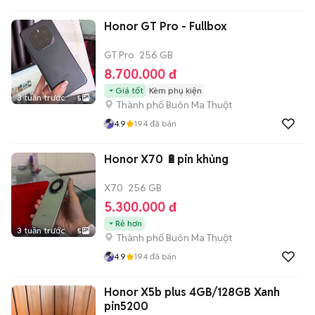
Honor GT Pro - Fullbox
GT Pro
256 GB
8.700.000 đ
Giá tốt
Kèm phụ kiện
3 tuần trước
5
Thành phố Buôn Ma Thuột
4.9
194
đã bán
Honor X70 🔋pin khủng
X70
256 GB
5.300.000 đ
Rẻ hơn
3 tuần trước
5
Thành phố Buôn Ma Thuột
4.9
194
đã bán
Honor X5b plus 4GB/128GB Xanh
pin5200