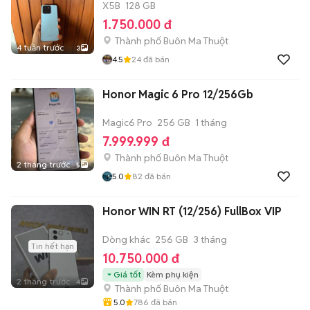
X5B
128 GB
1.750.000 đ
Thành phố Buôn Ma Thuột
4 tuần trước
3
4.5
24
đã bán
Honor Magic 6 Pro 12/256Gb
Magic6 Pro
256 GB
1 tháng
7.999.999 đ
Thành phố Buôn Ma Thuột
2 tháng trước
5
5.0
82
đã bán
Honor WIN RT (12/256) FullBox VIP
Dòng khác
256 GB
3 tháng
Tin hết hạn
10.750.000 đ
Giá tốt
Kèm phụ kiện
2 tháng trước
4
Thành phố Buôn Ma Thuột
5.0
786
đã bán