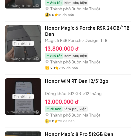
Giá tốt
Kèm phụ kiện
2 tháng trước
6
Thành phố Buôn Ma Thuột
J
5.0
18
đã bán
Honor Magic 6 Porche RSR 24GB/1TB
Đen
Magic6 RSR Porsche Design
1 TB
Tin hết hạn
13.800.000 đ
Giá tốt
Kèm phụ kiện
2 tháng trước
4
Thành phố Buôn Ma Thuột
5.0
289
đã bán
Honor WIN RT Đen 12/512gb
Dòng khác
512 GB
>12 tháng
Tin hết hạn
12.000.000 đ
Rẻ hơn
Kèm phụ kiện
2 tháng trước
2
Thành phố Buôn Ma Thuột
H
3.0
23
đã bán
Honor Magic 8 Pro 512GB Đen