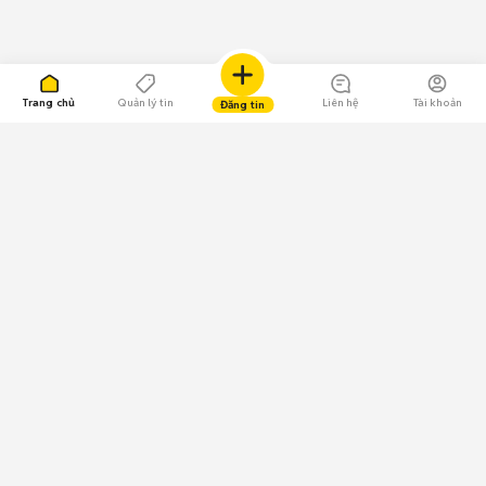
Trang chủ
Quản lý tin
Liên hệ
Tài khoản
Đăng tin
109.000 Bình chọn
Tải ứng dụng Chợ Tốt
Về Chợ Tốt
Quy chế sàn
Chính sách bảo mật
Giải quyết tranh chấp
CÔNG TY TNHH CHỢ TỐT - Người đại diện theo pháp luật:
Nguyễn Trọng Tấn; GPDKKD: 0312120782 do Sở KH & ĐT TP.HCM cấp ngày
11/01/2013;
GPMXH: 185/GP-BTTTT do Bộ Thông tin và Truyền thông