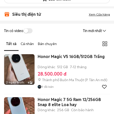
Siêu thị điện tử
Xem Cửa hàng
Tin có video
Tin mới nhất
Tất cả
Cá nhân
Bán chuyên
Honor Magic V5 16GB/512GB Trắng
Dòng khác
512 GB
7-12 tháng
28.500.000 đ
Thành phố Buôn Ma Thuột
(
P. Tân An
mới)
2 ngày trước
6
9
đã bán
Honor Magic 7 5G Ram 12/256GB
Snap 8 elite Loa hay
Dòng khác
256 GB
Còn bảo hành