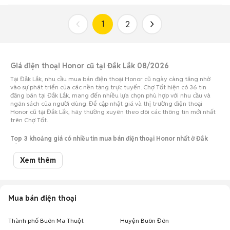
1
2
Giá điện thoại Honor cũ tại Đắk Lắk 08/2026
Tại Đắk Lắk, nhu cầu mua bán điện thoại Honor cũ ngày càng tăng nhờ
vào sự phát triển của các nền tảng trực tuyến. Chợ Tốt hiện có 36 tin
đăng bán tại Đắk Lắk, mang đến nhiều lựa chọn phù hợp với nhu cầu và
ngân sách của người dùng. Để cập nhật giá và thị trường điện thoại
Honor cũ tại Đắk Lắk, hãy thường xuyên theo dõi các thông tin mới nhất
trên Chợ Tốt.
Top 3 khoảng giá có nhiều tin mua bán điện thoại Honor nhất ở Đắk
Lắk
Xem thêm
Điện thoại Honor giá 10 - 15 triệu Đắk Lắk
: 9 sản phẩm
Điện thoại Honor giá 15 - 20 triệu Đắk Lắk
: 8 sản phẩm
Điện thoại Honor giá 7 - 10 triệu Đắk Lắk
: 7 sản phẩm
Mua bán điện thoại
Lưu ý:
Mức giá được tổng hợp từ các tin đăng trên Chợ Tốt, chỉ mang tính
chất tham khảo.
Chợ Tốt - Nơi mua bán điện thoại Honor cũ tại Đắk Lắk giá tốt nhất!
Thành phố Buôn Ma Thuột
Huyện Buôn Đôn