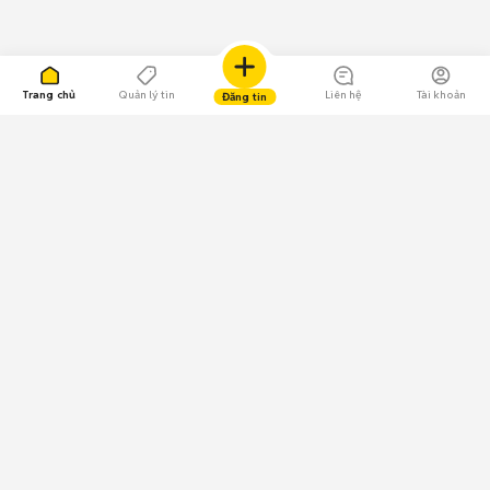
Trang chủ
Quản lý tin
Liên hệ
Tài khoản
Đăng tin
109.000 Bình chọn
Tải ứng dụng Chợ Tốt
Về Chợ Tốt
Quy chế sàn
Chính sách bảo mật
Giải quyết tranh chấp
CÔNG TY TNHH CHỢ TỐT - Người đại diện theo pháp luật:
Nguyễn Trọng Tấn; GPDKKD: 0312120782 do Sở KH & ĐT TP.HCM cấp ngày
11/01/2013;
GPMXH: 185/GP-BTTTT do Bộ Thông tin và Truyền thông
cấp ngày 09/07/2024 - Chịu trách nhiệm
nội dung: Trần Hoàng Ly.
Chính sách sử dụng
Địa chỉ: Tầng 18, Toà nhà UOA, Số 6 đường Tân Trào, Phường Tân Mỹ,