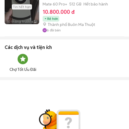
Mate 60 Pro+
512 GB
Hết bảo hành
Tin hết hạn
10.800.000 đ
Rẻ hơn
10 tháng trước
6
Thành phố Buôn Ma Thuột
6
đã bán
Các dịch vụ và tiện ích
Chợ Tốt Ưu Đãi