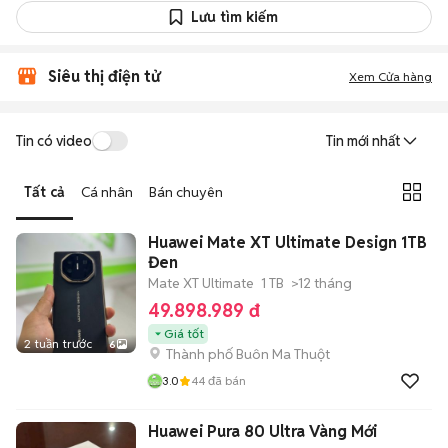
Lưu tìm kiếm
Siêu thị điện tử
Xem Cửa hàng
Tin có video
Tin mới nhất
Tất cả
Cá nhân
Bán chuyên
Huawei Mate XT Ultimate Design 1TB
Đen
Mate XT Ultimate
1 TB
>12 tháng
49.898.989 đ
Giá tốt
2 tuần trước
6
Thành phố Buôn Ma Thuột
3.0
44
đã bán
Huawei Pura 80 Ultra Vàng Mới