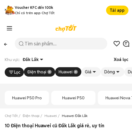
Voucher KFC đến 100k
Tải app
Chỉ có trên app Chợ Tốt
Khu vực:
Đắk Lắk
Xoá lọc
Điện thoại
Huawei
Giá
Dòng
D
Lọc
Huawei P50 Pro
Huawei P50
Huawei Nova 
Chợ Tốt
Điện thoại
Huawei
Huawei Đắk Lắk
10 Điện thoại Huawei cũ Đắk Lắk giá rẻ, uy tín