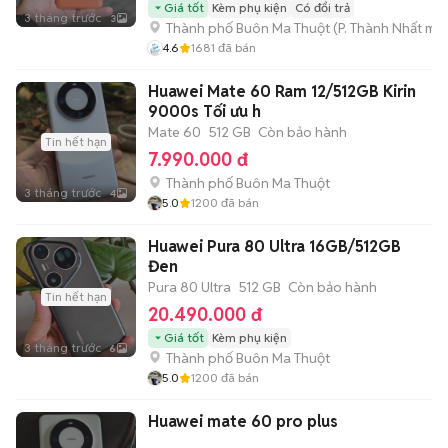
Giá tốt
Kèm phụ kiện
Có đổi trả
3 tháng trước
3
Thành phố Buôn Ma Thuột
(
P. Thành Nhất
mới
4.6
1681
đã bán
Huawei Mate 60 Ram 12/512GB Kirin
9000s Tối ưu h
Mate 60
512 GB
Còn bảo hành
Tin hết hạn
7.990.000 đ
Thành phố Buôn Ma Thuột
3 tháng trước
4
5.0
1200
đã bán
Huawei Pura 80 Ultra 16GB/512GB
Đen
Pura 80 Ultra
512 GB
Còn bảo hành
Tin hết hạn
20.490.000 đ
Giá tốt
Kèm phụ kiện
3 tháng trước
6
Thành phố Buôn Ma Thuột
5.0
1200
đã bán
Huawei mate 60 pro plus