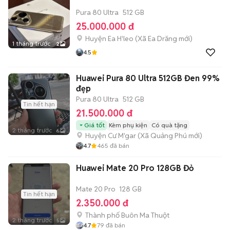
Pura 80 Ultra
512 GB
25.000.000 đ
Huyện Ea H'leo
(
Xã Ea Drăng
mới)
1 tháng trước
2
4.5
Huawei Pura 80 Ultra 512GB Đen 99%
đẹp
Pura 80 Ultra
512 GB
Tin hết hạn
21.500.000 đ
Giá tốt
Kèm phụ kiện
Có quà tặng
2 tháng trước
6
Huyện Cư M'gar
(
Xã Quảng Phú
mới)
4.7
465
đã bán
Huawei Mate 20 Pro 128GB Đỏ
Mate 20 Pro
128 GB
Tin hết hạn
2.350.000 đ
Thành phố Buôn Ma Thuột
2 tháng trước
5
4.7
79
đã bán