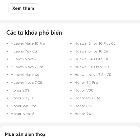
Lưu ý:
Mức giá dựa trên các tin đăng tại Chợ Tốt, chỉ mang tính chất tham
Xem thêm
khảo. Giá điện thoại Huawei cũ Đắk Lắk sẽ phụ thuộc vào tình trạng, phiên
bản và các thoả thuận khi mua bán.
Mua bán điện thoại Huawei cũ Đắk Lắk
Các từ khóa phổ biến
Chợ Tốt có 10 tin đăng bán, mua điện thoại Huawei cũ tại Đắk Lắk với
nhiều khoảng giá giúp người dùng dễ dàng tìm kiếm và so sánh giá cả.
Huawei Mate 10 Pro
Huawei Enjoy 10 Plus Cũ
Chợ Tốt - Nơi mua bán điện thoại Huawei cũ Đắk Lắk giá tốt nhất!
Huawei Y6P Cũ
Huawei Enjoy 10 Cũ
Huawei Nova 7I
Huawei P40 Lite Cũ
Huawei Nova 7 Pro
Huawei P40 Pro Plus
Huawei Mate Xs
Huawei Nova 7 Se Cũ
Huawei Nova 7 Cũ
Honor 9X Pro
Honor 20S
Honor V30
Honor Play 3
Honor P20 Lite
Honor V30 Pro
Honor L22
Honor Note 8
Honor 9X
Mua bán điện thoại