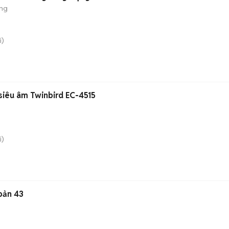
ộng
i)
siêu âm Twinbird EC-4515
i)
bản 43