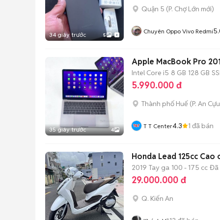
Quận 5
(
P. Chợ Lớn
mới)
5.
Chuyên Oppo Vivo Redmi
34 giây trước
5
Apple MacBook Pro 201
Intel Core i5
8 GB
128 GB
S
5.990.000 đ
Thành phố Huế
(
P. An Cựu
4.3
1
đã bán
T T Center
35 giây trước
4
Honda Lead 125cc Cao 
2019
Tay ga
100 - 175 cc
Đã
29.000.000 đ
Q. Kiến An