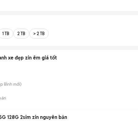
1 TB
2 TB
> 2 TB
h xe đẹp zin êm giá tốt
ệp Bình
mới)
bán
5G 128G 2sim zin nguyên bản