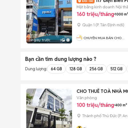
117 Điện Biên 
Mặt bằng kinh doanh
Nội th
160 triệu/tháng
1000 m
Quận 1
(
P. Tân Định
mới)
CHUYÊN MUA BÁN CHO
39 giây trước
3
THUÊ TÒA NHÀ
Bạn cần tìm
dung lượng
nào ?
Dung lượng:
64 GB
128 GB
256 GB
512 GB
CHO THUÊ TOÀ NHÀ M
Văn phòng
100 triệu/tháng
400 m²
Thành phố Thủ Đức
(
P. A