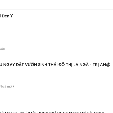
I Đen Ý
bán
💰CHỈ 300 TRIỆU SỞ HỮU NGAY ĐẤT VƯỜN SINH THÁI ĐÔ THỊ LA NGÀ - TRỊ AN💰
 Ngà
mới)