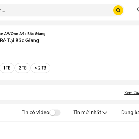
e A9/One A9s Bắc Giang
Rẻ Tại Bắc Giang
1 TB
2 TB
> 2 TB
Xem Cử
Tin có video
Tin mới nhất
Dạng lư