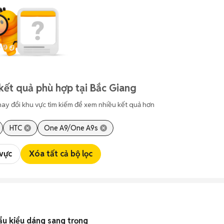
kết quả phù hợp tại Bắc Giang
hay đổi khu vực tìm kiếm để xem nhiều kết quả hơn
HTC
One A9/One A9s
 vực
Xóa tất cả bộ lọc
ẩu kiểu dáng sang trọng