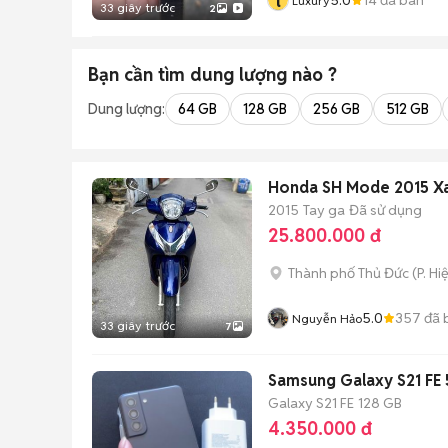
l
Luxury
33 giây trước
2
Bạn cần tìm
dung lượng
nào ?
Dung lượng:
64 GB
128 GB
256 GB
512 GB
Honda SH Mode 2015 Xan
2015
Tay ga
Đã sử dụng
25.800.000 đ
Thành phố Thủ Đức
(
P. Hi
5.0
357
đã 
Nguyễn Hảo
33 giây trước
7
Samsung Galaxy S21 FE 
Galaxy S21 FE
128 GB
4.350.000 đ