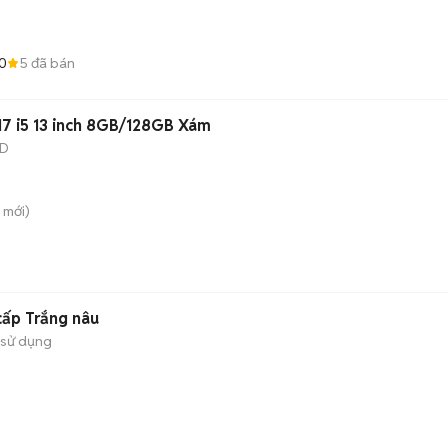
0
5
đã bán
7 i5 13 inch 8GB/128GB Xám
SD
mới)
cấp Trắng nâu
 sử dụng