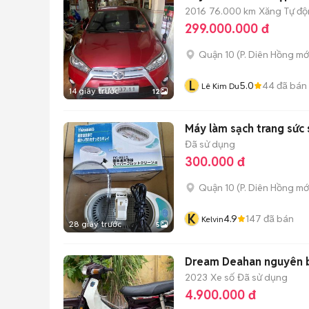
2016
76.000 km
Xăng
Tự đ
299.000.000 đ
Quận 10
(
P. Diên Hồng
mớ
L
5.0
44
đã bán
Lê Kim Du
14 giây trước
12
Máy làm sạch trang sức 
Đã sử dụng
300.000 đ
Quận 10
(
P. Diên Hồng
mớ
K
4.9
147
đã bán
Kelvin
28 giây trước
5
Dream Deahan nguyên 
2023
Xe số
Đã sử dụng
4.900.000 đ