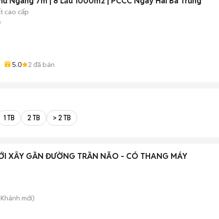
Phủ Ngang 7m | 8 Lầu 1000m2 | PCCC Ngay Hai Bà Trưng
ất cao cấp
²
5.0
2
đã bán
1 TB
2 TB
> 2 TB
ỚI XÂY GẦN ĐƯỜNG TRẦN NÃO - CÓ THANG MÁY
n Khánh
mới)