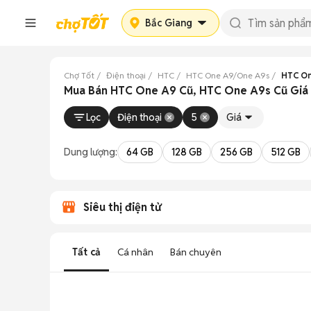
Bắc Giang
Chợ Tốt
Điện thoại
HTC
HTC One A9/One A9s
HTC On
Mua Bán HTC One A9 Cũ, HTC One A9s Cũ Giá 
Lọc
Điện thoại
5
Giá
Dung lượng:
64 GB
128 GB
256 GB
512 GB
Siêu thị điện tử
Tất cả
Cá nhân
Bán chuyên