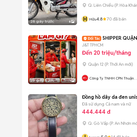
Q. Liên Chiểu
(
P. Hòa Khá
H
4.8
70
đã bán
Hữu
28 giây trước
6
SHIPPER QUẬN
J&T TPHCM
Đến 20 triệu/tháng
Quận 12
(
P. Thới An
mới)
Công Ty TNHH CPN Thuận
29 giây trước
1
Phong TPHCM JnT Express
Đồng hồ dây da đen uni
Đã sử dụng
Cả nam và nữ
444.444 đ
Q. Gò Vấp
(
P. An Nhơn
mớ
5.0
14
đã bán