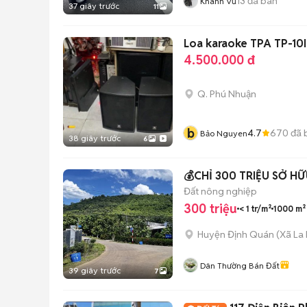
13
đã bán
Khánh Vũ
37 giây trước
11
Loa karaoke TPA TP-10I
4.500.000 đ
Q. Phú Nhuận
b
4.7
670
đã 
Bảo Nguyen
38 giây trước
6
Đất nông nghiệp
300 triệu
< 1 tr/m²
1000 m²
Huyện Định Quán
(
Xã La
Dân Thường Bán Đất
39 giây trước
7