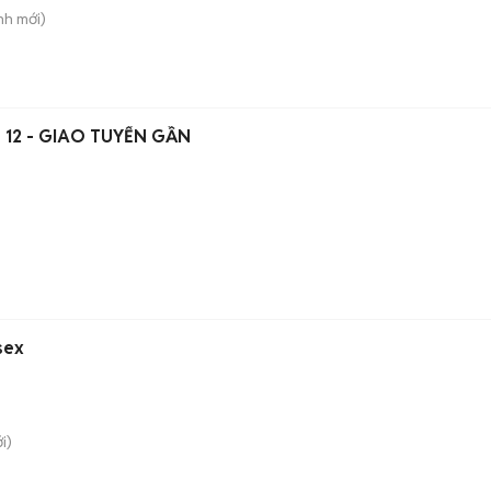
nh
mới)
 12 - GIAO TUYẾN GẦN
sex
i)