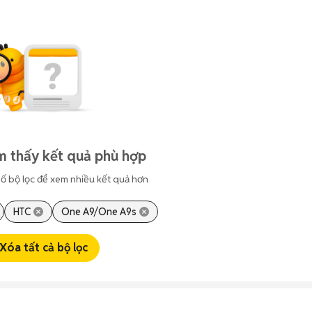
m thấy kết quả phù hợp
ố bộ lọc để xem nhiều kết quả hơn
HTC
One A9/One A9s
Xóa tất cả bộ lọc