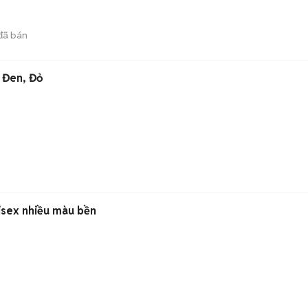
đã bán
 Đen, Đỏ
isex nhiều màu bền