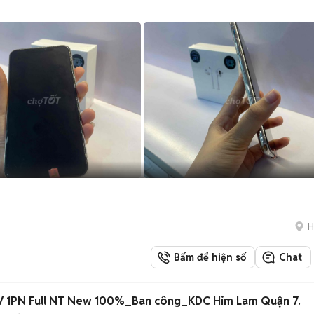
H
Bấm để hiện số
Chat
 1PN Full NT New 100%_Ban công_KDC Him Lam Quận 7.