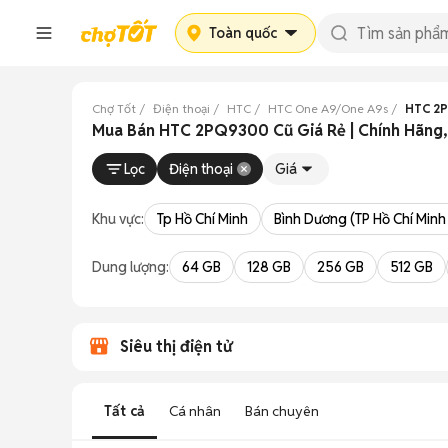
Toàn quốc
Chợ Tốt
Điện thoại
HTC
HTC One A9/One A9s
HTC 2
Mua Bán HTC 2PQ9300 Cũ Giá Rẻ | Chính Hãng,
Lọc
Điện thoại
Giá
Khu vực:
Tp Hồ Chí Minh
Bình Dương (TP Hồ Chí Minh
Dung lượng:
64 GB
128 GB
256 GB
512 GB
Siêu thị điện tử
Tất cả
Cá nhân
Bán chuyên