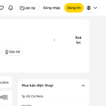
Đăng nhập
Đăng tin
Liên hệ
Xoá
lọc
Gần tôi
a hàng
Mua bán điện thoại
Tp Hồ Chí Minh
ới