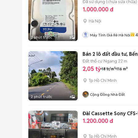
Đã sử dụng (chưa sửa chữa)
1.000.000 đ
Hà Nội
4
Máy Tính Giá Rẻ Hà Nôi
2 phút trước
2
Bán 2 lô đất đầu tư, Bến
Đất thổ cư
Ngang 22 m
2,05 tỷ
18 tr/m²
116 m²
Tp Hồ Chí Minh
Cộng Đồng Nhà Đất
2 phút trước
4
Đài Cassette Sony CFS
1.200.000 đ
Tp Hồ Chí Minh