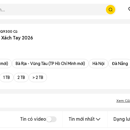
PQ9300 Cũ
 Xách Tay 2026
 mới)
Bà Rịa - Vũng Tàu (TP Hồ Chí Minh mới)
Hà Nội
Đà Nẵng
1 TB
2 TB
> 2 TB
Xem Cử
Tin có video
Tin mới nhất
Dạng lư