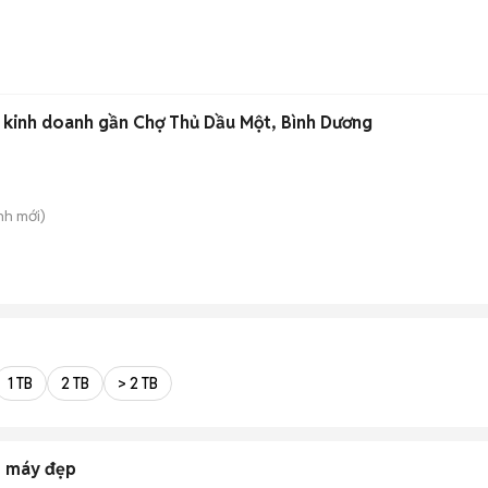
ền kinh doanh gần Chợ Thủ Dầu Một, Bình Dương
nh
mới)
1 TB
2 TB
> 2 TB
o máy đẹp