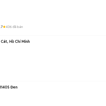
.7
436
đã bán
 Cát, Hồ Chí Minh
-1140S Đen