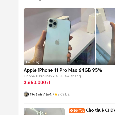
Tin nổi bật
Apple iPhone 11 Pro Max 64GB 95%
iPhone 11 Pro Max
64 GB
4-6 tháng
3.650.000 đ
4.7
2
đã bán
Táo Sinh Viên
Cho thuê CHDV