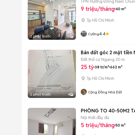
1 PN
Hướng Đông Nam
Chun
9 triệu/tháng
40 m²
Tp Hồ Chí Minh
4.4
Cường
2 phút trước
12
Bán đất góc 2 mặt tiền
Đất thổ cư
Ngang 20 m
25 tỷ
38 tr/m²
662 m²
Tp Hồ Chí Minh
Cộng Đồng Nhà Đất
2 phút trước
4
PHÒNG TO 40-50M2 TÁ
Nội thất đầy đủ
5 triệu/tháng
50 m²