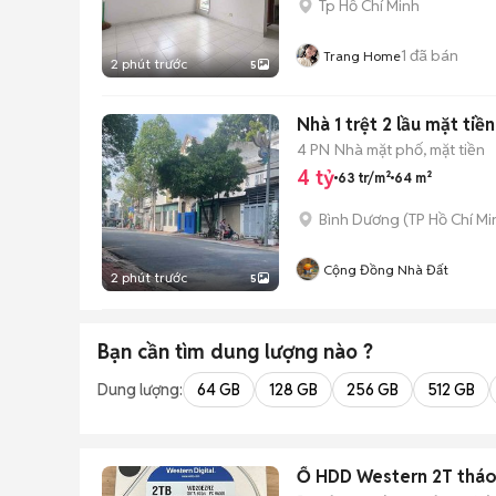
Tp Hồ Chí Minh
1
đã bán
Trang Home
2 phút trước
5
Nhà 1 trệt 2 lầu mặt ti
4 PN
Nhà mặt phố, mặt tiền
4 tỷ
63 tr/m²
64 m²
Bình Dương
(
TP Hồ Chí Mi
Cộng Đồng Nhà Đất
2 phút trước
5
Bạn cần tìm
dung lượng
nào ?
Dung lượng:
64 GB
128 GB
256 GB
512 GB
Ổ HDD Western 2T thá