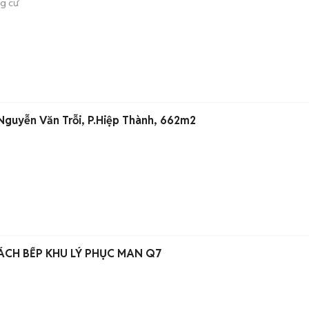
g cư
 Nguyễn Văn Trỗi, P.Hiệp Thành, 662m2
CH BẾP KHU LÝ PHỤC MAN Q7