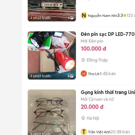
N
3.3
122
Nguyễn Nam Nhi
3 phút trước
5
Đèn pin sạc DP LED-770
Mới
Đèn pin
100.000 đ
Đồng Tháp
4
đã bán
Tho Lê
3 phút trước
6
Gọng kính thời trang Un
Mới
Cả nam và nữ
20.000 đ
Hà Nội
T
20
đã bán
Trần Việt Anh
3 phút trước
1