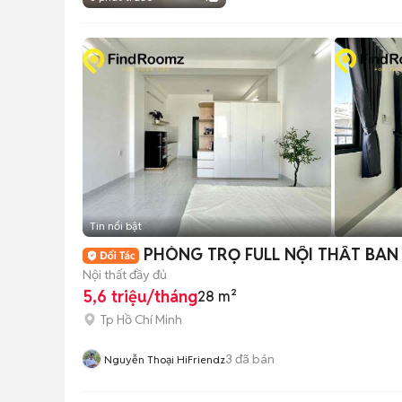
Tin nổi bật
PHÒNG TRỌ FULL NỘI THẤT BAN
Nội thất đầy đủ
5,6 triệu/tháng
28 m²
Tp Hồ Chí Minh
3
đã bán
Nguyễn Thoại HiFriendz