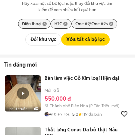
Hãy xóa một số bộ lọc hoặc thay đổi khu vực tìm 
kiếm để xem nhiều kết quả hơn
Điện thoại
HTC
One A9/One A9s
Đổi khu vực
Xóa tất cả bộ lọc
Tin đăng mới
Bàn làm việc Gỗ Kim loại Hiện đại
Mới
Gỗ
550.000 đ
Thành phố Biên Hòa
(
P. Tân Triều
mới)
1 phút trước
1
5.0
119
đã bán
An Biên Hòa
Thắt lưng Conus Da bò thật Nâu