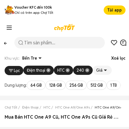
Voucher KFC đến 100k
Tải app
Chỉ có trên app Chợ Tốt
Khu vực:
Bến Tre
Xoá lọc
Điện thoại
HTC
240
Giá
Lọc
Dung lượng:
64 GB
128 GB
256 GB
512 GB
1 TB
2 
Chợ Tốt
Điện thoại
HTC
HTC One A9/One A9s
HTC One A9/One A9s
Mua Bán HTC One A9 Cũ, HTC One A9s Cũ Giá Rẻ Tại Bến Tre