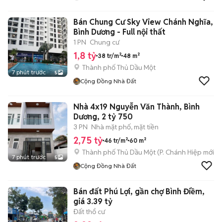
Bán Chung Cư Sky View Chánh Nghĩa,
Bình Dương - Full nội thất
1 PN
Chung cư
1,8 tỷ
38 tr/m²
48 m²
Thành phố Thủ Dầu Một
7 phút trước
5
Cộng Đồng Nhà Đất
Nhà 4x19 Nguyễn Văn Thành, Bình
Dương, 2 tỷ 750
3 PN
Nhà mặt phố, mặt tiền
2,75 tỷ
46 tr/m²
60 m²
Thành phố Thủ Dầu Một
(
P. Chánh Hiệp
mới)
7 phút trước
5
Cộng Đồng Nhà Đất
Bán đất Phú Lợi, gần chợ Bình Điềm,
giá 3.39 tỷ
Đất thổ cư