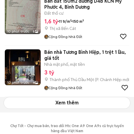
Bán đất 150m2 đường D4b KCN Mỹ
Phước 4, Bình Dương
Đất thổ cư
1,6 tỷ
11 tr/m²
150 m²
Thị xã Bến Cát
10 phút trước
5
Cộng Đồng Nhà Đất
Bán nhà Tương Bình Hiệp, 1 trệt 1 lầu,
giá tốt
Nhà mặt phố, mặt tiền
3 tỷ
Thành phố Thủ Dầu Một
(
P. Chánh Hiệp
mới)
10 phút trước
4
Cộng Đồng Nhà Đất
Xem thêm
Chợ Tốt - Chợ mua bán, trao đổi Htc One A9 One A9s cũ trực tuyến
hàng đầu Việt Nam