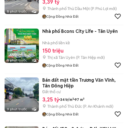
3,39 tỷ
Thành phố Thủ Dầu Một
(
P. Phú Lợi
mới)
8 phút trước
4
Cộng Đồng Nhà Đất
Nhà phố Bcons City Life - Tân Uyên
Nhà phố liền kề
150 triệu
Thị xã Tân Uyên
(
P. Tân Hiệp
mới)
8 phút trước
3
Cộng Đồng Nhà Đất
Bán đất mặt tiền Trương Văn Vĩnh,
Tân Đông Hiệp
Đất thổ cư
3,25 tỷ
34 tr/m²
97 m²
Thành phố Thủ Đức
(
P. An Khánh
mới)
9 phút trước
3
Cộng Đồng Nhà Đất