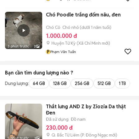
Chó Poodle trắng đốm nâu, đen
Chó Cỏ
Chó nhỏ (dưới 1 năm tuổi)
1.000.000 đ
Huyện Tứ Kỳ
(
Xã Chí Minh
mới)
3 phút trước
2
P
Phạm Văn Tuấn
Bạn cần tìm
dung lượng
nào ?
Dung lượng:
64 GB
128 GB
256 GB
512 GB
1 TB
2 
Thắt lưng AND Z by Ziozia Da thật
Đen
Đã sử dụng
Đồ nam
230.000 đ
Q. Bắc Từ Liêm
(
P. Đông Ngạc
mới)
5 phút trước
3