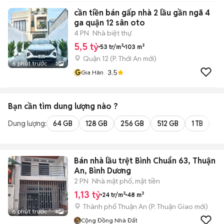
cần tiền bán gấp nhà 2 lầu gần ngã 4
ga quận 12 sân oto
4 PN
Nhà biệt thự
5,5 tỷ
53 tr/m²
103 m²
Quận 12
(
P. Thới An
mới)
6 phút trước
3
G
3.5
Gia Hân
Bạn cần tìm
dung lượng
nào ?
Dung lượng:
64 GB
128 GB
256 GB
512 GB
1 TB
2 
Bán nhà lầu trệt Bình Chuẩn 63, Thuận
An, Bình Dương
2 PN
Nhà mặt phố, mặt tiền
1,13 tỷ
24 tr/m²
48 m²
Thành phố Thuận An
(
P. Thuận Giao
mới)
6 phút trước
4
Cộng Đồng Nhà Đất