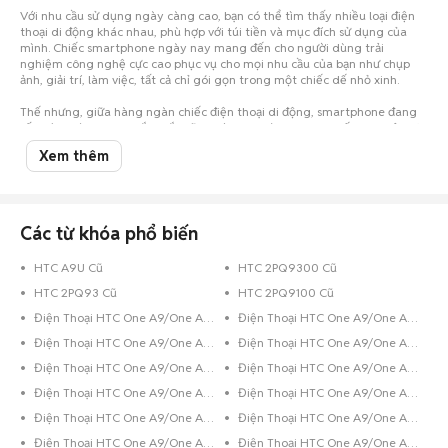
Với nhu cầu sử dụng ngày càng cao, bạn có thể tìm thấy nhiều loại điện
thoại di động khác nhau, phù hợp với túi tiền và mục đích sử dụng của
mình. Chiếc smartphone ngày nay mang đến cho người dùng trải
nghiệm công nghệ cực cao phục vụ cho mọi nhu cầu của bạn như chụp
ảnh, giải trí, làm việc, tất cả chỉ gói gọn trong một chiếc dế nhỏ xinh.
Thế nhưng, giữa hàng ngàn chiếc điện thoại di động, smartphone đang
rất thịnh hành, bạn chắc chắn sẽ vô cùng choáng ngợp, khiến cho việc lựa
chọn trở nên vô cùng khó khăn. Nhất là khi hầu bao eo hẹp thì việc cân
Xem thêm
nhắc nên mua điện thoại cũ hay mới, mua của hãng điện thoại nào... lại
càng khó giải quyết.
Đừng lo, đã có Chợ Tốt luôn đồng hành cùng bạn. Chỉ cần một cái click
chuột vào Chợ Tốt, bạn đã có thể thỏa sức lựa chọn cho mình một chiếc
Htc One A9 One A9s cũ với giá siêu tiết kiệm tại Bến Tre nhưng vẫn đảm
Các từ khóa phổ biến
bảo chất lượng. Trường hợp bạn đang sở hữu chiếc điện thoại Htc cũ đã
qua sử dụng và muốn bán, hãy chụp hình lại và đăng tin rao bán ngay
HTC A9U Cũ
HTC 2PQ9300 Cũ
trên Chợ Tốt.
HTC 2PQ93 Cũ
HTC 2PQ9100 Cũ
Chúc các bạn có trải nghiệm mua bán
điện thoại cũ
tuyệt vời trên Chợ
Tốt.
Điện Thoại HTC One A9/One A9s Đen Bóng
Điện Thoại HTC One A9/One A9s 8GB Đen
Điện Thoại HTC One A9/One A9s 32GB Xanh Dương
Điện Thoại HTC One A9/One A9s 32GB Vàng Hồng
Điện Thoại HTC One A9/One A9s 32GB Vàng
Điện Thoại HTC One A9/One A9s 32GB Trắng
Điện Thoại HTC One A9/One A9s 32GB Hồng
Điện Thoại HTC One A9/One A9s 32GB Đen Bóng
Điện Thoại HTC One A9/One A9s 32GB Bạc
Điện Thoại HTC One A9/One A9s 16GB Xanh Dương
Điện Thoại HTC One A9/One A9s 16GB Xám
Điện Thoại HTC One A9/One A9s 16GB Vàng Hồng