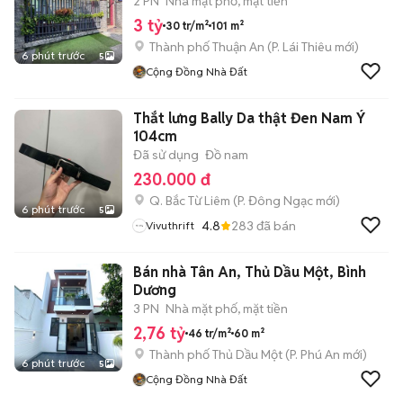
2 PN
Nhà mặt phố, mặt tiền
3 tỷ
30 tr/m²
101 m²
Thành phố Thuận An
(
P. Lái Thiêu
mới)
6 phút trước
5
Cộng Đồng Nhà Đất
Thắt lưng Bally Da thật Đen Nam Ý
104cm
Đã sử dụng
Đồ nam
230.000 đ
Q. Bắc Từ Liêm
(
P. Đông Ngạc
mới)
6 phút trước
5
4.8
283
đã bán
Vivuthrift
Bán nhà Tân An, Thủ Dầu Một, Bình
Dương
3 PN
Nhà mặt phố, mặt tiền
2,76 tỷ
46 tr/m²
60 m²
Thành phố Thủ Dầu Một
(
P. Phú An
mới)
6 phút trước
5
Cộng Đồng Nhà Đất