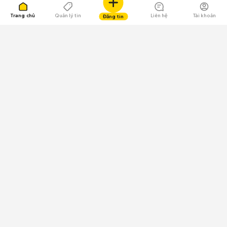
Trang chủ
Quản lý tin
Liên hệ
Tài khoản
Đăng tin
109.000 Bình chọn
Tải ứng dụng Chợ Tốt
Về Chợ Tốt
Quy chế sàn
Chính sách bảo mật
Giải quyết tranh chấp
CÔNG TY TNHH CHỢ TỐT - Người đại diện theo pháp luật:
Nguyễn Trọng Tấn; GPDKKD: 0312120782 do Sở KH & ĐT TP.HCM cấp ngày
11/01/2013;
GPMXH: 185/GP-BTTTT do Bộ Thông tin và Truyền thông
cấp ngày 09/07/2024 - Chịu trách nhiệm
nội dung: Trần Hoàng Ly.
Chính sách sử dụng
Địa chỉ: Tầng 18, Toà nhà UOA, Số 6 đường Tân Trào, Phường Tân Mỹ,