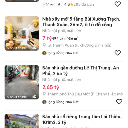
4.8
283
đã bán
Vivuthrift
Nhà xây mới 5 tầng Bùi Xương Trạch,
Thanh Xuân, 36m2, ô tô đỗ cổng
Nhà mặt phố, mặt tiền
7 tỷ
194 tr/m²
36 m²
Q. Thanh Xuân
(
P. Khương Đình
mới)
5 phút trước
5
Cộng Đồng Nhà Đất
Bán nhà gần đường Lê Thị Trung, An
Phú, 2.65 tỷ
Nhà mặt phố, mặt tiền
2,65 tỷ
Thành phố Thủ Dầu Một
(
P. Chánh Hiệp
mới)
5 phút trước
3
Cộng Đồng Nhà Đất
Bán nhà sổ riêng trung tâm Lái Thiêu,
101m2, 3 tỷ