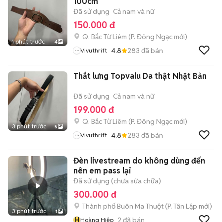
100cm
Đã sử dụng
Cả nam và nữ
150.000 đ
Q. Bắc Từ Liêm
(
P. Đông Ngạc
mới)
1 phút trước
4
4.8
283
đã bán
Vivuthrift
Thắt lưng Topvalu Da thật Nhật Bản
Đã sử dụng
Cả nam và nữ
199.000 đ
Q. Bắc Từ Liêm
(
P. Đông Ngạc
mới)
3 phút trước
5
4.8
283
đã bán
Vivuthrift
Đèn livestream do không dùng đến
nên em pass lại
Đã sử dụng (chưa sửa chữa)
300.000 đ
Thành phố Buôn Ma Thuột
(
P. Tân Lập
mới)
3 phút trước
1
H
2
đã bán
Hoàng Hiệp