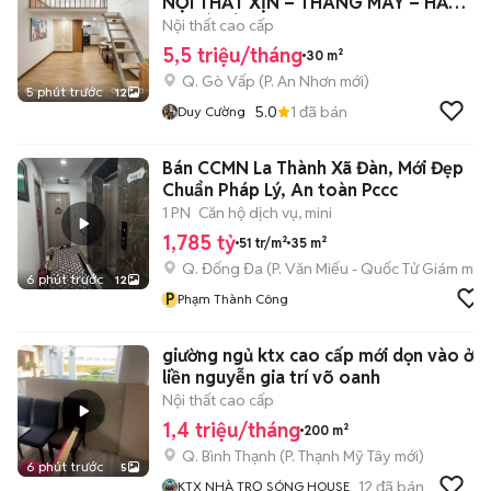
NỘI THẤT XỊN – THANG MÁY – HẦM
XE CÓ BẢ
Nội thất cao cấp
5,5 triệu/tháng
30 m²
Q. Gò Vấp
(
P. An Nhơn
mới)
5 phút trước
12
5.0
1
đã bán
Duy Cường
Bán CCMN La Thành Xã Đàn, Mới Đẹp
Chuẩn Pháp Lý, An toàn Pccc
1 PN
Căn hộ dịch vụ, mini
1,785 tỷ
51 tr/m²
35 m²
Q. Đống Đa
(
P. Văn Miếu - Quốc Tử Giám
mới)
6 phút trước
12
P
Phạm Thành Công
giường ngủ ktx cao cấp mới dọn vào ở
liền nguyễn gia trí võ oanh
Nội thất cao cấp
1,4 triệu/tháng
200 m²
Q. Bình Thạnh
(
P. Thạnh Mỹ Tây
mới)
6 phút trước
5
12
đã bán
KTX NHÀ TRỌ SÓNG HOUSE