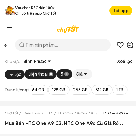
Voucher KFC đến 100k
Tải app
Chỉ có trên app Chợ Tốt
Khu vực:
Bình Phước
Xoá lọc
Điện thoại
5
Giá
Lọc
Dung lượng:
64 GB
128 GB
256 GB
512 GB
1 TB
2 
Chợ Tốt
Điện thoại
HTC
HTC One A9/One A9s
HTC One A9/One A9s
Mua Bán HTC One A9 Cũ, HTC One A9s Cũ Giá Rẻ Tại Bình Phước