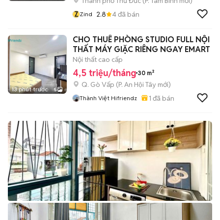
Thành phố Thủ Đức
(
P. Tam Bình
mới)
Z
2.8
4
đã bán
Zind
CHO THUÊ PHÒNG STUDIO FULL NỘI
THẤT MÁY GIẶC RIÊNG NGAY EMART
Nội thất cao cấp
4,5 triệu/tháng
30 m²
Q. Gò Vấp
(
P. An Hội Tây
mới)
13 phút trước
5
1
đã bán
Thành Việt Hifriendz