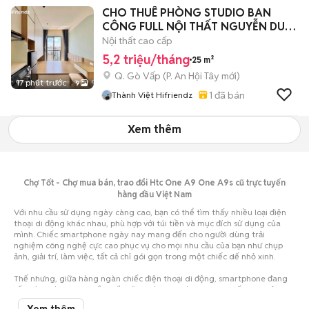
CHO THUÊ PHÒNG STUDIO BAN
CÔNG FULL NỘI THẤT NGUYỄN DUY
CUNG
Nội thất cao cấp
5,2 triệu/tháng
25 m²
Q. Gò Vấp
(
P. An Hội Tây
mới)
17 phút trước
9
1
đã bán
Thành Việt Hifriendz
Xem thêm
Chợ Tốt - Chợ mua bán, trao đổi Htc One A9 One A9s cũ trực tuyến
hàng đầu Việt Nam
Với nhu cầu sử dụng ngày càng cao, bạn có thể tìm thấy nhiều loại điện
thoại di động khác nhau, phù hợp với túi tiền và mục đích sử dụng của
mình. Chiếc smartphone ngày nay mang đến cho người dùng trải
nghiệm công nghệ cực cao phục vụ cho mọi nhu cầu của bạn như chụp
ảnh, giải trí, làm việc, tất cả chỉ gói gọn trong một chiếc dế nhỏ xinh.
Thế nhưng, giữa hàng ngàn chiếc điện thoại di động, smartphone đang
rất thịnh hành, bạn chắc chắn sẽ vô cùng choáng ngợp, khiến cho việc lựa
chọn trở nên vô cùng khó khăn. Nhất là khi hầu bao eo hẹp thì việc cân