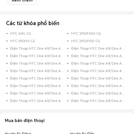
Xem thêm
nhắc nên mua điện thoại cũ hay mới, mua của hãng điện thoại nào... lại
càng khó giải quyết.
Đừng lo, đã có Chợ Tốt luôn đồng hành cùng bạn. Chỉ cần một cái click
chuột vào Chợ Tốt, bạn đã có thể thỏa sức lựa chọn cho mình một chiếc
Htc One A9 One A9s cũ với giá siêu tiết kiệm tại Bình Phước nhưng vẫn
Các từ khóa phổ biến
đảm bảo chất lượng. Trường hợp bạn đang sở hữu chiếc điện thoại Htc cũ
đã qua sử dụng và muốn bán, hãy chụp hình lại và đăng tin rao bán ngay
HTC A9U Cũ
HTC 2PQ9300 Cũ
trên Chợ Tốt.
HTC 2PQ93 Cũ
HTC 2PQ9100 Cũ
Chúc các bạn có trải nghiệm mua bán
điện thoại cũ
tuyệt vời trên Chợ
Tốt.
Điện Thoại HTC One A9/One A9s Đen Bóng
Điện Thoại HTC One A9/One A9s 8GB Đen
Điện Thoại HTC One A9/One A9s 32GB Xanh Dương
Điện Thoại HTC One A9/One A9s 32GB Vàng Hồng
Điện Thoại HTC One A9/One A9s 32GB Vàng
Điện Thoại HTC One A9/One A9s 32GB Trắng
Điện Thoại HTC One A9/One A9s 32GB Hồng
Điện Thoại HTC One A9/One A9s 32GB Đen Bóng
Điện Thoại HTC One A9/One A9s 32GB Bạc
Điện Thoại HTC One A9/One A9s 16GB Xanh Dương
Điện Thoại HTC One A9/One A9s 16GB Xám
Điện Thoại HTC One A9/One A9s 16GB Vàng Hồng
Điện Thoại HTC One A9/One A9s 16GB Vàng
Điện Thoại HTC One A9/One A9s 16GB Trắng
Điện Thoại HTC One A9/One A9s 16GB Đen
Điện Thoại HTC One A9/One A9s 16GB Bạc
Mua bán điện thoại
Huyện Bù Đăng
Huyện Bù Đốp