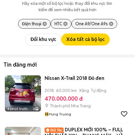
Hãy xóa một số bộ lọc hoặc thay đổi khu vực tìm 
kiếm để xem nhiều kết quả hơn
Điện thoại
HTC
One A9/One A9s
Đổi khu vực
Xóa tất cả bộ lọc
Tin đăng mới
Nissan X-Trail 2018 Đỏ đen
2018
60.000 km
Xăng
Tự động
470.000.000 đ
Thành phố Nha Trang
4 phút trước
2
H
Hung Truong
DUPLEX MỚI 100% – FULL