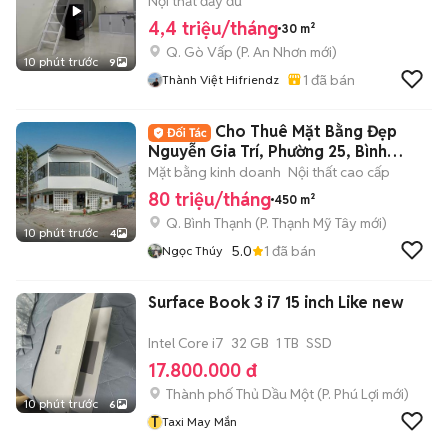
IUH
Nội thất đầy đủ
4,4 triệu/tháng
30 m²
Q. Gò Vấp
(
P. An Nhơn
mới)
10 phút trước
9
1
đã bán
Thành Việt Hifriendz
Cho Thuê Mặt Bằng Đẹp
Nguyễn Gia Trí, Phường 25, Bình
Thạn, DT:15x15m
Mặt bằng kinh doanh
Nội thất cao cấp
80 triệu/tháng
450 m²
Q. Bình Thạnh
(
P. Thạnh Mỹ Tây
mới)
10 phút trước
4
5.0
1
đã bán
Ngọc Thúy
Surface Book 3 i7 15 inch Like new
Intel Core i7
32 GB
1 TB
SSD
17.800.000 đ
Thành phố Thủ Dầu Một
(
P. Phú Lợi
mới)
10 phút trước
6
T
Taxi May Mắn