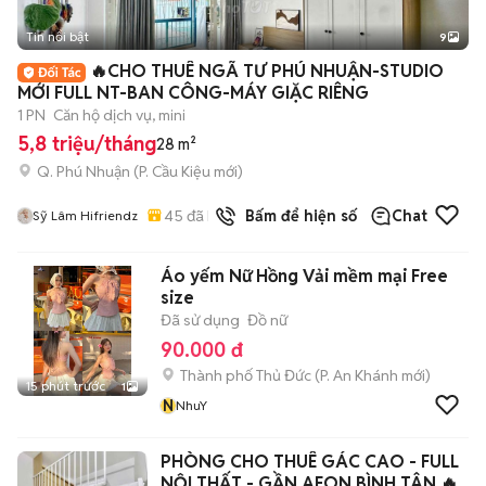
Tin nổi bật
9
+
2
🔥CHO THUÊ NGÃ TƯ PHÚ NHUẬN-STUDIO
MỚI FULL NT-BAN CÔNG-MÁY GIẶC RIÊNG
1 PN
Căn hộ dịch vụ, mini
5,8 triệu/tháng
28 m²
Q. Phú Nhuận
(
P. Cầu Kiệu
mới)
45
đã bán
Bấm để hiện số
Chat
Sỹ Lâm Hifriendz
Áo yếm Nữ Hồng Vải mềm mại Free
size
Đã sử dụng
Đồ nữ
90.000 đ
Thành phố Thủ Đức
(
P. An Khánh
mới)
15 phút trước
1
N
NhuY
PHÒNG CHO THUÊ GÁC CAO - FULL
NỘI THẤT - GẦN AEON BÌNH TÂN 🔥