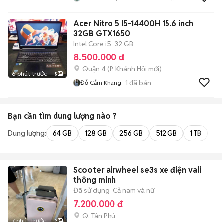
Acer Nitro 5 I5-14400H 15.6 inch
32GB GTX1650
Intel Core i5
32 GB
8.500.000 đ
Quận 4
(
P. Khánh Hội
mới)
6 phút trước
5
1
đã bán
Đỗ Cẩm Khang
Bạn cần tìm
dung lượng
nào ?
Dung lượng:
64 GB
128 GB
256 GB
512 GB
1 TB
2 
Scooter airwheel se3s xe điện vali
thông minh
Đã sử dụng
Cả nam và nữ
7.200.000 đ
Q. Tân Phú
7 phút trước
2