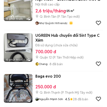
Nội thất cao cấp
2,6 triệu/tháng
25 m²
Q. Bình Tân
(
P. Tân Tạo
mới)
15 phút trước
4
Như Quỳnh Hifriendz
UGREEN Hub chuyển đổi 5in1 Type C
Xám
Đã sử dụng (chưa sửa chữa)
700.000 đ
Quận 12
(
P. Tân Thới Hiệp
mới)
15 phút trước
3
C
8
đã bán
Chang
Baga evo 200
250.000 đ
Q. Bình Thạnh
(
P. Thạnh Mỹ Tây
mới)
4.5
28
đã bán
Nguyễn Mạnh Sơn
15 phút trước
1