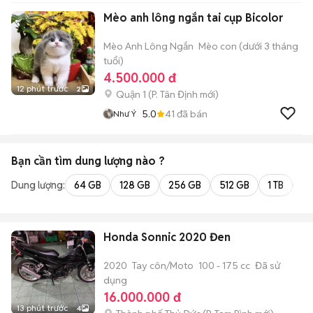
Mèo anh lông ngắn tai cụp Bicolor
Mèo Anh Lông Ngắn
Mèo con (dưới 3 tháng
tuổi)
4.500.000 đ
12 phút trước
2
Quận 1
(
P. Tân Định
mới)
5.0
41
đã bán
Như Ý
Bạn cần tìm
dung lượng
nào ?
Dung lượng:
64 GB
128 GB
256 GB
512 GB
1 TB
2 
Honda Sonnic 2020 Đen
2020
Tay côn/Moto
100 - 175 cc
Đã sử
dụng
16.000.000 đ
13 phút trước
4