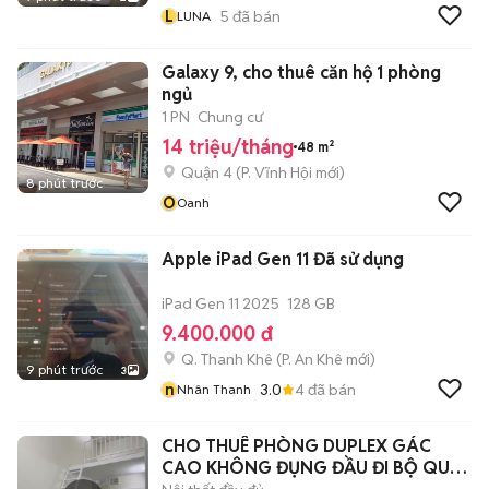
L
5
đã bán
LUNA
Galaxy 9, cho thuê căn hộ 1 phòng
ngủ
1 PN
Chung cư
14 triệu/tháng
48 m²
Quận 4
(
P. Vĩnh Hội
mới)
8 phút trước
O
Oanh
Apple iPad Gen 11 Đã sử dụng
iPad Gen 11 2025
128 GB
9.400.000 đ
Q. Thanh Khê
(
P. An Khê
mới)
9 phút trước
3
n
3.0
4
đã bán
Nhân Thanh
CHO THUÊ PHÒNG DUPLEX GÁC
CAO KHÔNG ĐỤNG ĐẦU ĐI BỘ QUA