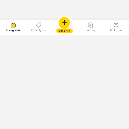
Trang chủ
Quản lý tin
Liên hệ
Tài khoản
Đăng tin
109.000 Bình chọn
Tải ứng dụng Chợ Tốt
Về Chợ Tốt
Quy chế sàn
Chính sách bảo mật
Giải quyết tranh chấp
CÔNG TY TNHH CHỢ TỐT - Người đại diện theo pháp luật:
Nguyễn Trọng Tấn; GPDKKD: 0312120782 do Sở KH & ĐT TP.HCM cấp ngày
11/01/2013;