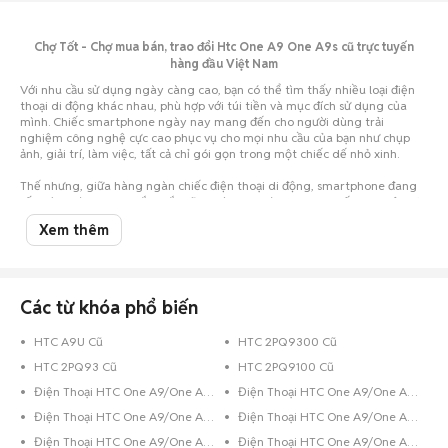
Chợ Tốt - Chợ mua bán, trao đổi Htc One A9 One A9s cũ trực tuyến
hàng đầu Việt Nam
Với nhu cầu sử dụng ngày càng cao, bạn có thể tìm thấy nhiều loại điện
thoại di động khác nhau, phù hợp với túi tiền và mục đích sử dụng của
mình. Chiếc smartphone ngày nay mang đến cho người dùng trải
nghiệm công nghệ cực cao phục vụ cho mọi nhu cầu của bạn như chụp
ảnh, giải trí, làm việc, tất cả chỉ gói gọn trong một chiếc dế nhỏ xinh.
Thế nhưng, giữa hàng ngàn chiếc điện thoại di động, smartphone đang
rất thịnh hành, bạn chắc chắn sẽ vô cùng choáng ngợp, khiến cho việc lựa
chọn trở nên vô cùng khó khăn. Nhất là khi hầu bao eo hẹp thì việc cân
Xem thêm
nhắc nên mua điện thoại cũ hay mới, mua của hãng điện thoại nào... lại
càng khó giải quyết.
Đừng lo, đã có Chợ Tốt luôn đồng hành cùng bạn. Chỉ cần một cái click
chuột vào Chợ Tốt, bạn đã có thể thỏa sức lựa chọn cho mình một chiếc
Htc One A9 One A9s cũ với giá siêu tiết kiệm tại Cà Mau nhưng vẫn đảm
Các từ khóa phổ biến
bảo chất lượng. Trường hợp bạn đang sở hữu chiếc điện thoại Htc cũ đã
qua sử dụng và muốn bán, hãy chụp hình lại và đăng tin rao bán ngay
HTC A9U Cũ
HTC 2PQ9300 Cũ
trên Chợ Tốt.
HTC 2PQ93 Cũ
HTC 2PQ9100 Cũ
Chúc các bạn có trải nghiệm mua bán
điện thoại cũ
tuyệt vời trên Chợ
Tốt.
Điện Thoại HTC One A9/One A9s Đen Bóng
Điện Thoại HTC One A9/One A9s 8GB Đen
Điện Thoại HTC One A9/One A9s 32GB Xanh Dương
Điện Thoại HTC One A9/One A9s 32GB Vàng Hồng
Điện Thoại HTC One A9/One A9s 32GB Vàng
Điện Thoại HTC One A9/One A9s 32GB Trắng