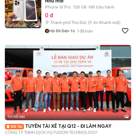
Như mới
iPhone 16 Pro
128 GB
Hết bảo hành
0 đ
Thành phố Thủ Đức
(
P. An Khánh
mới)
1 phút trước
4
1
đã bán
Hội Đồ Điện Tử
Tin nổi bật
1
TUYỂN TÀI XẾ TẠI Q12 - ĐI LÀM NGAY
CÔNG TY TNHH DỊCH VỤ FUSION TECHNOLOGY