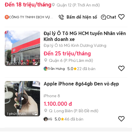
Đến 18 triệu/tháng
Quận 12
(
P. Thới An
mới)
Bấm để hiện số
Chat
CÔNG TY TNHH DỊCH VỤ
FUSION TECHNOLOGY
Đại lý Ô Tô MG HCM tuyển Nhân viên
Kinh doanh xe
Đại lý Ô tô MG Kinh Dương Vương
Đến 25 triệu/tháng
Quận 6
(
P. Phú Lâm
mới)
1 phút trước
3
5.0
22
đã bán
Trần Hưng
Apple iPhone 8g64gb Đen vỏ đẹp
iPhone 8
1.100.000 đ
Q. Long Biên
(
P. Bồ Đề
mới)
1 phút trước
5
5.0
46
đã bán
Vũ