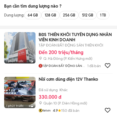
Bạn cần tìm
dung lượng
nào ?
Dung lượng:
64 GB
128 GB
256 GB
512 GB
1 TB
2 
BĐS THIÊN KHÔI TUYỂN DỤNG NHÂN
VIÊN KINH DOANH
TẬP ĐOÀN BẤT ĐỘNG SẢN THIÊN KHÔI
Đến 200 triệu/tháng
Q. Hà Đông
(
P. Kiến Hưng
mới)
1 phút trước
1
1
đã bán
TẬP ĐOÀN BẤT ĐỘNG SẢN
THIÊN KHÔI
Nồi cơm dùng điện 12V Thanko
Đã sử dụng
Khác
330.000 đ
Quận 10
(
P. Diên Hồng
mới)
1 phút trước
2
K
4.9
150
đã bán
Kelvin