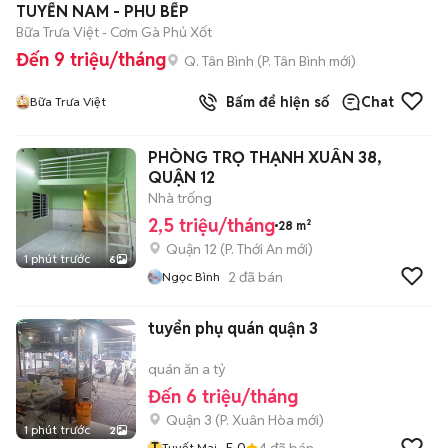
TUYỂN NAM - PHU BẾP
Bữa Trưa Việt - Cơm Gà Phủ Xốt
Đến 9 triệu/tháng
Q. Tân Bình
(
P. Tân Bình
mới)
Bấm để hiện số
Chat
Bữa Trưa Việt
PHÒNG TRỌ THẠNH XUÂN 38,
QUẬN 12
Nhà trống
2,5 triệu/tháng
28 m²
Quận 12
(
P. Thới An
mới)
1 phút trước
6
2
đã bán
Ngọc Bình
tuyển phụ quán quận 3
quán ăn a tỷ
Đến 6 triệu/tháng
Quận 3
(
P. Xuân Hòa
mới)
1 phút trước
2
T
5.0
4
đã bán
Tuyết Mai