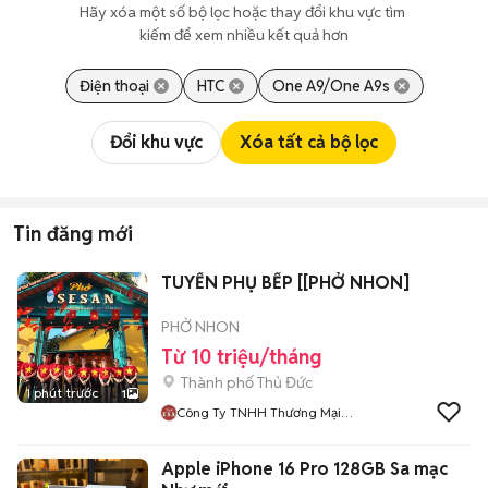
Hãy xóa một số bộ lọc hoặc thay đổi khu vực tìm 
kiếm để xem nhiều kết quả hơn
Điện thoại
HTC
One A9/One A9s
Đổi khu vực
Xóa tất cả bộ lọc
Tin đăng mới
TUYỂN PHỤ BẾP [[PHỞ NHON]
PHỞ NHON
Từ 10 triệu/tháng
Thành phố Thủ Đức
1 phút trước
1
Công Ty TNHH Thương Mại
Dịch Vụ Hải Nhơn
Apple iPhone 16 Pro 128GB Sa mạc