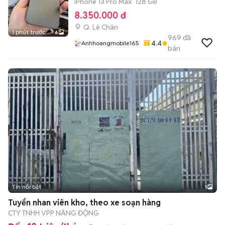
iPhone 13 Pro Max
128 GB
8.350.000 đ
Q. Lê Chân
1 phút trước
6
969
đã
4.4
Anhhoangmobile165
bán
Tin nổi bật
1
Tuyển nhan viên kho, theo xe soạn hàng
CTY TNHH VPP NĂNG ĐỘNG