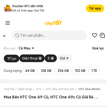
Voucher KFC đến 100k
Tải app
Chỉ có trên app Chợ Tốt
Khu vực:
Cà Mau
Xoá lọc
Điện thoại
5
Giá
Lọc
Dung lượng:
64 GB
128 GB
256 GB
512 GB
1 TB
2 
Chợ Tốt
Điện thoại
HTC
HTC One A9/One A9s
HTC One A9/One A9s
Mua Bán HTC One A9 Cũ, HTC One A9s Cũ Giá Rẻ Tại Cà Mau