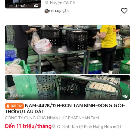
Huyện Cái Bè
1 phút trước
1
Chí Nguyễn
Tin nổi bật
5
NAM-442K/12H-KCN TÂN BÌNH-ĐÓNG GÓI-
THỜIVỤ LÂU DÀI
CÔNG TY CUNG ỨNG NHÂN LỰC PHÁT NHÂN TÂM
Đến 11 triệu/tháng
Q. Bình Tân
(
P. Bình Hưng Hòa
mới)