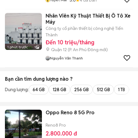
Nhân Viên Kỹ Thuật Thiết Bị Ô Tô Xe
Máy
Công ty cổ phần thiết bị công nghệ Tiến
Thành
Đến 10 triệu/tháng
1 phút trước
1
Quận 12
(
P. An Phú Đông
mới)
Nguyễn Văn Thanh
Bạn cần tìm
dung lượng
nào ?
Dung lượng:
64 GB
128 GB
256 GB
512 GB
1 TB
2 
Oppo Reno 8 5G Pro
Reno8 Pro
2.800.000 đ