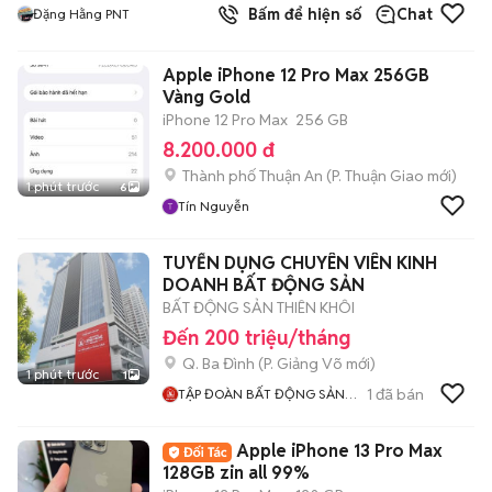
Bấm để hiện số
Chat
Đặng Hằng PNT
Apple iPhone 12 Pro Max 256GB
Vàng Gold
iPhone 12 Pro Max
256 GB
8.200.000 đ
Thành phố Thuận An
(
P. Thuận Giao
mới)
1 phút trước
6
Tín Nguyễn
TUYỂN DỤNG CHUYÊN VIÊN KINH
DOANH BẤT ĐỘNG SẢN
BẤT ĐỘNG SẢN THIÊN KHÔI
Đến 200 triệu/tháng
Q. Ba Đình
(
P. Giảng Võ
mới)
1 phút trước
1
1
đã bán
TẬP ĐOÀN BẤT ĐỘNG SẢN
THIÊN KHÔI
Apple iPhone 13 Pro Max
128GB zin all 99%