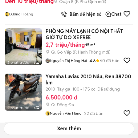
Đến 10 triệu/tháng
Quận 8
(
P. Phú Định
mới)
D
Bấm để hiện số
Chat
Dương Hoàng
PHÒNG MÁY LẠNH CÓ NỘI THẤT
GIỜ TỰ DO XE FREE
2,7 triệu/tháng
15 m²
Q. Gò Vấp
(
P. Hạnh Thông
mới)
4.8
60
đã bán
Nguyễn Thị Hồng Hải
2 phút trước
9
Yamaha Luvias 2010 Nâu, Đen 38700
km
2010
Tay ga
100 - 175 cc
Đã sử dụng
6.500.000 đ
Q. Đống Đa
2 phút trước
5
n
22
đã bán
Nguyễn Văn Hùng
Xem thêm