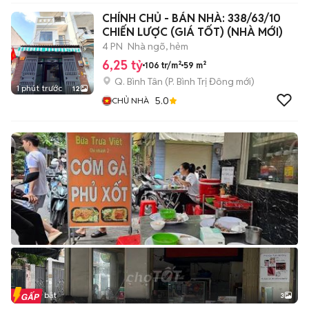
CHÍNH CHỦ - BÁN NHÀ: 338/63/10
CHIẾN LƯỢC (GIÁ TỐT) (NHÀ MỚI)
4 PN
Nhà ngõ, hẻm
6,25 tỷ
106 tr/m²
59 m²
Q. Bình Tân
(
P. Bình Trị Đông
mới)
1 phút trước
12
5.0
CHỦ NHÀ
Tin nổi bật
3