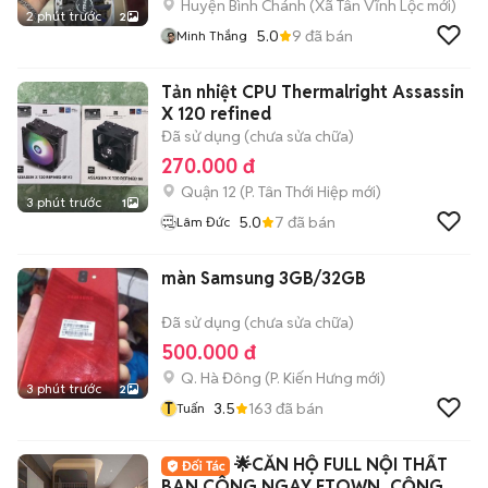
Huyện Bình Chánh
(
Xã Tân Vĩnh Lộc
mới)
2 phút trước
2
5.0
9
đã bán
Minh Thắng
Tản nhiệt CPU Thermalright Assassin
X 120 refined
Đã sử dụng (chưa sửa chữa)
270.000 đ
Quận 12
(
P. Tân Thới Hiệp
mới)
3 phút trước
1
5.0
7
đã bán
Lâm Đức
màn Samsung 3GB/32GB
Đã sử dụng (chưa sửa chữa)
500.000 đ
Q. Hà Đông
(
P. Kiến Hưng
mới)
3 phút trước
2
T
3.5
163
đã bán
Tuấn
🌟CĂN HỘ FULL NỘI THẤT
BAN CÔNG NGAY ETOWN_CỘNG