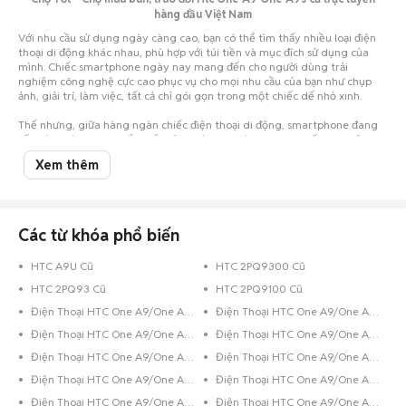
hàng đầu Việt Nam
Với nhu cầu sử dụng ngày càng cao, bạn có thể tìm thấy nhiều loại điện
thoại di động khác nhau, phù hợp với túi tiền và mục đích sử dụng của
mình. Chiếc smartphone ngày nay mang đến cho người dùng trải
nghiệm công nghệ cực cao phục vụ cho mọi nhu cầu của bạn như chụp
ảnh, giải trí, làm việc, tất cả chỉ gói gọn trong một chiếc dế nhỏ xinh.
Thế nhưng, giữa hàng ngàn chiếc điện thoại di động, smartphone đang
rất thịnh hành, bạn chắc chắn sẽ vô cùng choáng ngợp, khiến cho việc lựa
chọn trở nên vô cùng khó khăn. Nhất là khi hầu bao eo hẹp thì việc cân
Xem thêm
nhắc nên mua điện thoại cũ hay mới, mua của hãng điện thoại nào... lại
càng khó giải quyết.
Đừng lo, đã có Chợ Tốt luôn đồng hành cùng bạn. Chỉ cần một cái click
chuột vào Chợ Tốt, bạn đã có thể thỏa sức lựa chọn cho mình một chiếc
Htc One A9 One A9s cũ với giá siêu tiết kiệm tại Đà Nẵng nhưng vẫn đảm
Các từ khóa phổ biến
bảo chất lượng. Trường hợp bạn đang sở hữu chiếc điện thoại Htc cũ đã
qua sử dụng và muốn bán, hãy chụp hình lại và đăng tin rao bán ngay
HTC A9U Cũ
HTC 2PQ9300 Cũ
trên Chợ Tốt.
HTC 2PQ93 Cũ
HTC 2PQ9100 Cũ
Chúc các bạn có trải nghiệm mua bán
điện thoại cũ
tuyệt vời trên Chợ
Tốt.
Điện Thoại HTC One A9/One A9s Đen Bóng
Điện Thoại HTC One A9/One A9s 8GB Đen
Điện Thoại HTC One A9/One A9s 32GB Xanh Dương
Điện Thoại HTC One A9/One A9s 32GB Vàng Hồng
Điện Thoại HTC One A9/One A9s 32GB Vàng
Điện Thoại HTC One A9/One A9s 32GB Trắng
Điện Thoại HTC One A9/One A9s 32GB Hồng
Điện Thoại HTC One A9/One A9s 32GB Đen Bóng
Điện Thoại HTC One A9/One A9s 32GB Bạc
Điện Thoại HTC One A9/One A9s 16GB Xanh Dương