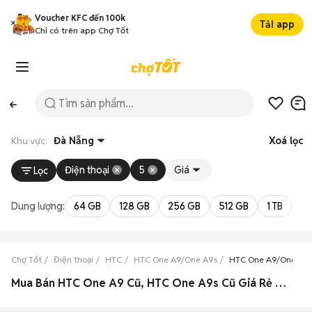
Voucher KFC đến 100k
Tải app
Chỉ có trên app Chợ Tốt
Khu vực:
Đà Nẵng
Xoá lọc
Điện thoại
5
Giá
Lọc
Dung lượng:
64 GB
128 GB
256 GB
512 GB
1 TB
2 
Chợ Tốt
Điện thoại
HTC
HTC One A9/One A9s
HTC One A9/One A9
Mua Bán HTC One A9 Cũ, HTC One A9s Cũ Giá Rẻ Tại Đà Nẵng