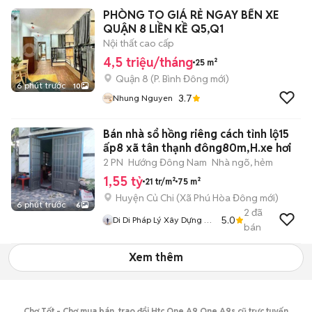
PHÒNG TO GIÁ RẺ NGAY BẾN XE
QUẬN 8 LIỀN KỀ Q5,Q1
Nội thất cao cấp
4,5 triệu/tháng
25 m²
Quận 8
(
P. Bình Đông
mới)
6 phút trước
10
3.7
Nhung Nguyen
Bán nhà sổ hồng riêng cách tỉnh lộ15
ấp8 xã tân thạnh đông80m,H.xe hơi
2 PN
Hướng Đông Nam
Nhà ngõ, hẻm
1,55 tỷ
21 tr/m²
75 m²
Huyện Củ Chi
(
Xã Phú Hòa Đông
mới)
6 phút trước
6
2
đã
5.0
Di Di Pháp Lý Xây Dựng Củ
bán
Chi
Xem thêm
Chợ Tốt - Chợ mua bán, trao đổi Htc One A9 One A9s cũ trực tuyến