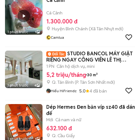
Cá cảnh
Cá Cảnh
1.300.000 đ
Huyện Bình Chánh
(
Xã Tân Nhựt
mới)
1 phút trước
1
C
Camlua
STUDIO BANCOL MÁY GIẶT
RIÊNG NGAY CÔNG VIÊN LÊ THỊ
RIÊNG
1 PN
Căn hộ dịch vụ, mini
5,2 triệu/tháng
30 m²
Q. Tân Bình
(
P. Tân Sơn Nhất
mới)
1 phút trước
4
5.0
4
đã bán
Hiếu HiFriendz
Dép Hermes Đen bản víp sz40 đã dán
đế
Mới
Cả nam và nữ
632.100 đ
Q. Cầu Giấy
1 phút trước
1