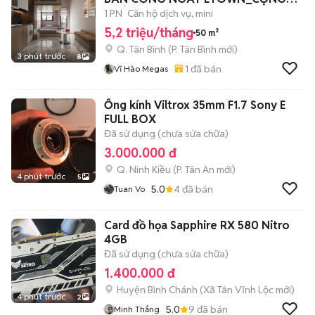
HOÀ
1 PN
Căn hộ dịch vụ, mini
5,2 triệu/tháng
50 m²
Q. Tân Bình
(
P. Tân Bình
mới)
3 phút trước
8
1
đã bán
Vĩ Hào Megas
Ống kính Viltrox 35mm F1.7 Sony E
FULL BOX
Đã sử dụng (chưa sửa chữa)
3.000.000 đ
Q. Ninh Kiều
(
P. Tân An
mới)
4 phút trước
5
5.0
4
đã bán
Tuan Vo
Card đồ họa Sapphire RX 580 Nitro
4GB
Đã sử dụng (chưa sửa chữa)
1.400.000 đ
Huyện Bình Chánh
(
Xã Tân Vĩnh Lộc
mới)
4 phút trước
2
5.0
9
đã bán
Minh Thắng