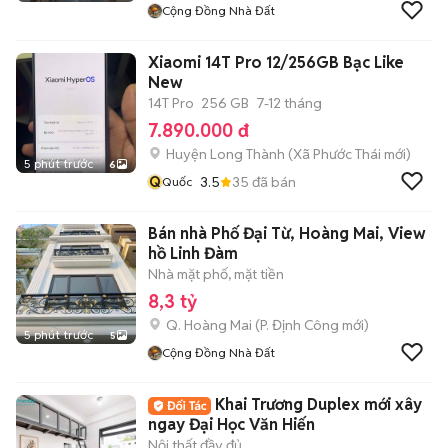
Cộng Đồng Nhà Đất
Xiaomi 14T Pro 12/256GB Bạc Like
New
14T Pro
256 GB
7-12 tháng
7.890.000 đ
Huyện Long Thành
(
Xã Phước Thái
mới)
5 phút trước
6
Q
3.5
35
đã bán
Quốc
Bán nhà Phố Đại Từ, Hoàng Mai, View
hồ Linh Đàm
Nhà mặt phố, mặt tiền
8,3 tỷ
Q. Hoàng Mai
(
P. Định Công
mới)
5 phút trước
5
Cộng Đồng Nhà Đất
Khai Trương Duplex mới xây
ngay Đại Học Văn Hiến
Nội thất đầy đủ