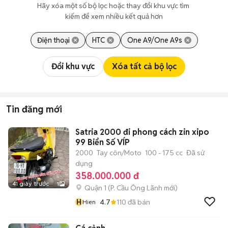
Hãy xóa một số bộ lọc hoặc thay đổi khu vực tìm 
kiếm để xem nhiều kết quả hơn
Điện thoại
HTC
One A9/One A9s
Đổi khu vực
Xóa tất cả bộ lọc
Tin đăng mới
Satria 2000 đi phong cách zin xipo
99 Biển Số VÍP
2000
Tay côn/Moto
100 - 175 cc
Đã sử
dụng
358.000.000 đ
41 giây trước
1
Quận 1
(
P. Cầu Ông Lãnh
mới)
H
4.7
110
đã bán
Hien