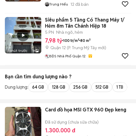
12
đã bán
Trung Hiếu
Siêu phẩm 5 Tầng Có Thang Máy 1/
Hẻm 8m Tân Chánh Hiệp 18
5 PN
Nhà ngõ, hẻm
7,98 tỷ
100 tr/m²
80 m²
Quận 12
(
P. Trung Mỹ Tây
mới)
1 phút trước
11
BĐS Nhà Phố Quận 12
Bạn cần tìm
dung lượng
nào ?
Dung lượng:
64 GB
128 GB
256 GB
512 GB
1 TB
2 
Card đồ họa MSI GTX 960 Đẹp keng
Đã sử dụng (chưa sửa chữa)
1.300.000 đ