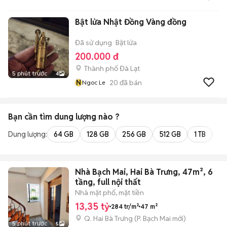
Bật lửa Nhật Đồng Vàng đồng
Đã sử dụng
Bật lửa
200.000 đ
Thành phố Đà Lạt
5 phút trước
4
N
20
đã bán
Ngoc Le
Bạn cần tìm
dung lượng
nào ?
Dung lượng:
64 GB
128 GB
256 GB
512 GB
1 TB
2 
Nhà Bạch Mai, Hai Bà Trưng, 47m², 6
tầng, full nội thất
Nhà mặt phố, mặt tiền
13,35 tỷ
284 tr/m²
47 m²
Q. Hai Bà Trưng
(
P. Bạch Mai
mới)
5 phút trước
5