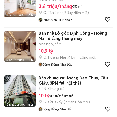
3,6 triệu/tháng
30 m²
Q. Tân Bình
(
P. Bảy Hiền
mới)
5 phút trước
10
Trúc Uyên HiFriendz
Bán nhà Lô góc Định Công - Hoàng
Mai, 6 tầng thang máy
Nhà ngõ, hẻm
10,9 tỷ
Q. Hoàng Mai
(
P. Định Công
mới)
5 phút trước
5
Cộng Đồng Nhà Đất
Bán chung cư Hoàng Đạo Thúy, Cầu
Giấy, 3PN full nội thất
3 PN
Chung cư
10 tỷ
84 tr/m²
119 m²
Q. Cầu Giấy
(
P. Yên Hòa
mới)
6 phút trước
5
Cộng Đồng Nhà Đất