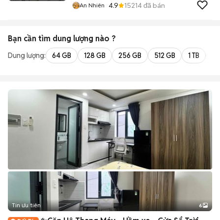
4.9
15214
đã bán
An Nhiên
Bạn cần tìm
dung lượng
nào ?
Dung lượng:
64 GB
128 GB
256 GB
512 GB
1 TB
2 
Tin ưu tiên
6
+
2