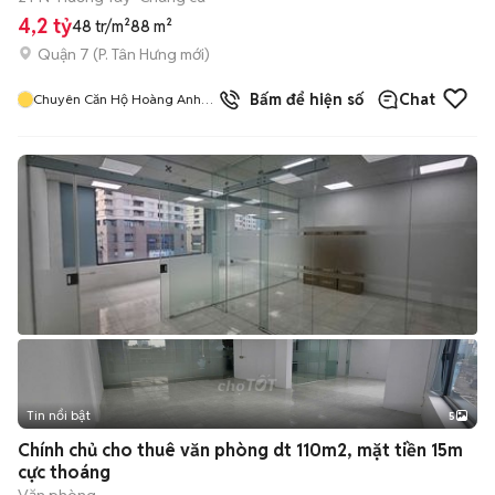
4,2 tỷ
48 tr/m²
88 m²
Quận 7
(
P. Tân Hưng
mới)
8
đã bán
Bấm để hiện số
Chat
Chuyên Căn Hộ Hoàng Anh
Gia Lai 1
Tin nổi bật
5
Chính chủ cho thuê văn phòng dt 110m2, mặt tiền 15m
cực thoáng