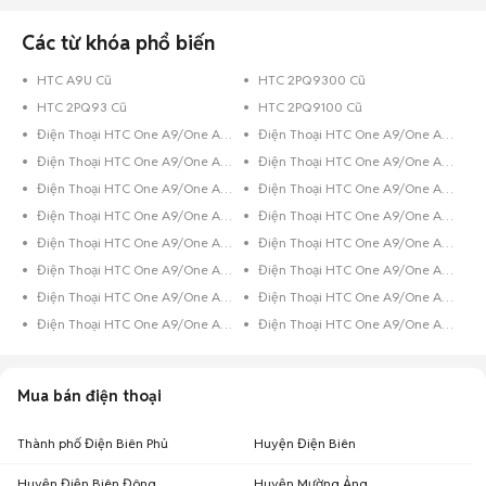
Đừng lo, đã có Chợ Tốt luôn đồng hành cùng bạn. Chỉ cần một cái click
chuột vào Chợ Tốt, bạn đã có thể thỏa sức lựa chọn cho mình một chiếc
Htc One A9 One A9s cũ với giá siêu tiết kiệm tại Điện Biên nhưng vẫn
Các từ khóa phổ biến
đảm bảo chất lượng. Trường hợp bạn đang sở hữu chiếc điện thoại Htc cũ
đã qua sử dụng và muốn bán, hãy chụp hình lại và đăng tin rao bán ngay
HTC A9U Cũ
HTC 2PQ9300 Cũ
trên Chợ Tốt.
HTC 2PQ93 Cũ
HTC 2PQ9100 Cũ
Chúc các bạn có trải nghiệm mua bán
điện thoại cũ
tuyệt vời trên Chợ
Tốt.
Điện Thoại HTC One A9/One A9s Đen Bóng
Điện Thoại HTC One A9/One A9s 8GB Đen
Điện Thoại HTC One A9/One A9s 32GB Xanh Dương
Điện Thoại HTC One A9/One A9s 32GB Vàng Hồng
Điện Thoại HTC One A9/One A9s 32GB Vàng
Điện Thoại HTC One A9/One A9s 32GB Trắng
Điện Thoại HTC One A9/One A9s 32GB Hồng
Điện Thoại HTC One A9/One A9s 32GB Đen Bóng
Điện Thoại HTC One A9/One A9s 32GB Bạc
Điện Thoại HTC One A9/One A9s 16GB Xanh Dương
Điện Thoại HTC One A9/One A9s 16GB Xám
Điện Thoại HTC One A9/One A9s 16GB Vàng Hồng
Điện Thoại HTC One A9/One A9s 16GB Vàng
Điện Thoại HTC One A9/One A9s 16GB Trắng
Điện Thoại HTC One A9/One A9s 16GB Đen
Điện Thoại HTC One A9/One A9s 16GB Bạc
Mua bán điện thoại
Thành phố Điện Biên Phủ
Huyện Điện Biên
Huyện Điện Biên Đông
Huyện Mường Ảng