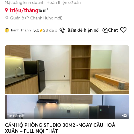
Mặt bằng kinh doanh
Hoàn thiện cơ bản
9 triệu/tháng
16 m²
Quận 8
(
P. Chánh Hưng
mới)
T
5.0
28
đã bán
Bấm để hiện số
Chat
Thanh Thanh
Tin nổi bật
7
+
2
CĂN HỘ PHÒNG STUDIO 30M2 -NGAY CẦU HOÀ
XUÂN – FULL NỘI THẤT