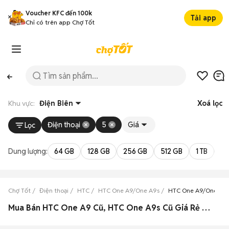
Voucher KFC đến 100k
Tải app
Chỉ có trên app Chợ Tốt
Khu vực:
Điện Biên
Xoá lọc
Điện thoại
5
Giá
Lọc
Dung lượng:
64 GB
128 GB
256 GB
512 GB
1 TB
2 
Chợ Tốt
Điện thoại
HTC
HTC One A9/One A9s
HTC One A9/One A9s
Mua Bán HTC One A9 Cũ, HTC One A9s Cũ Giá Rẻ Tại Điện Biên