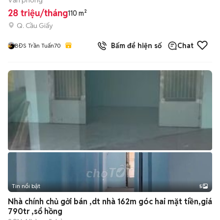
Văn phòng
28 triệu/tháng
110 m²
Q. Cầu Giấy
Bấm để hiện số
Chat
BĐS Trần Tuấn70
Tin nổi bật
5
Nhà chính chủ gởi bán ,dt nhà 162m góc hai mặt tiền,giá
790tr ,sổ hồng