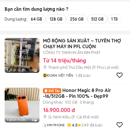
Bạn cần tìm
dung lượng
nào ?
Dung lượng:
64 GB
128 GB
256 GB
512 GB
1 TB
2 
MỞ RỘNG SẢN XUẤT – TUYỂN THỢ
CHẠY MÁY IN PFL CUỘN
CÔNG TY TNHH IN ẤN KIM PHÁT
Từ 14 triệu/tháng
Thành phố Thủ Dầu Một
(
P. Phú Lợi
mới)
1 phút trước
1
Đ
1
đã bán
ĐOÀN VIỆT TIẾN
Honor Magic 8 Pro Air
-16/512GB - Pin 100% - Đẹp99
Dòng khác
512 GB
3 tháng
16.900.000 đ
Q. Ninh Kiều
(
P. Cái Khế
mới)
1 phút trước
6
4.8
249
đã bán
HM PHONE