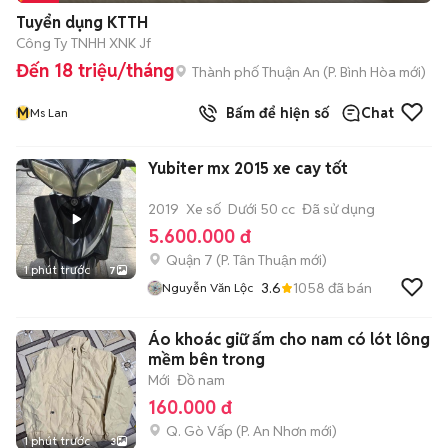
Tuyển dụng KTTH
Công Ty TNHH XNK Jf
Đến 18 triệu/tháng
Thành phố Thuận An
(
P. Bình Hòa
mới)
M
Bấm để hiện số
Chat
Ms Lan
Yubiter mx 2015 xe cay tốt
2019
Xe số
Dưới 50 cc
Đã sử dụng
5.600.000 đ
Quận 7
(
P. Tân Thuận
mới)
1 phút trước
7
3.6
1058
đã bán
Nguyễn Văn Lộc
Áo khoác giữ ấm cho nam có lót lông
mềm bên trong
Mới
Đồ nam
160.000 đ
Q. Gò Vấp
(
P. An Nhơn
mới)
1 phút trước
3