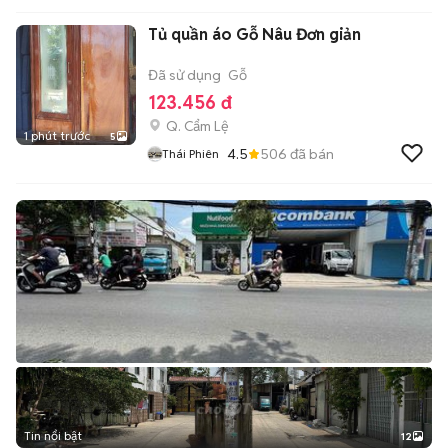
Tủ quần áo Gỗ Nâu Đơn giản
Đã sử dụng
Gỗ
123.456 đ
Q. Cẩm Lệ
1 phút trước
5
4.5
506
đã bán
Thái Phiên
Tin nổi bật
12