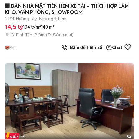
+
2
🏢 BÁN NHÀ MẶT TIỀN HẺM XE TẢI – THÍCH HỢP LÀM
KHO, VĂN PHÒNG, SHOWROOM
2 PN
Hướng Tây
Nhà ngõ, hẻm
14,5 tỷ
104 tr/m²
140 m²
Q. Bình Tân
(
P. Bình Trị Đông
mới)
Bấm để hiện số
Chat
Minh
Tin nổi bật
1