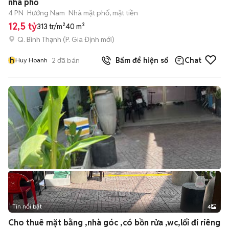
nhà phố
4 PN
Hướng Nam
Nhà mặt phố, mặt tiền
12,5 tỷ
313 tr/m²
40 m²
Q. Bình Thạnh
(
P. Gia Định
mới)
h
2
đã bán
Bấm để hiện số
Chat
Huy Hoanh
Tin nổi bật
4
Cho thuê mặt bằng ,nhà góc ,có bồn rửa ,wc,lối đi riêng