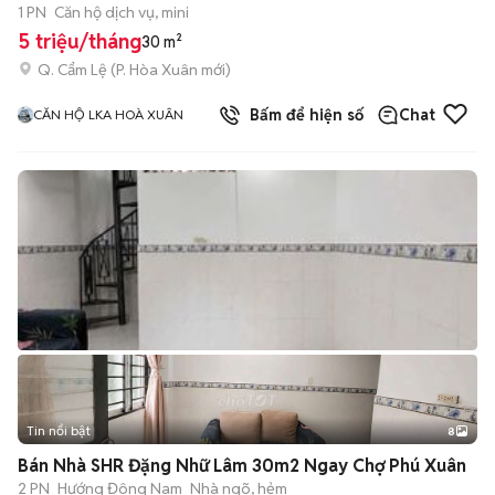
1 PN
Căn hộ dịch vụ, mini
5 triệu/tháng
30 m²
Q. Cẩm Lệ
(
P. Hòa Xuân
mới)
Bấm để hiện số
Chat
CĂN HỘ LKA HOÀ XUÂN
Tin nổi bật
8
+
2
Bán Nhà SHR Đặng Nhữ Lâm 30m2 Ngay Chợ Phú Xuân
2 PN
Hướng Đông Nam
Nhà ngõ, hẻm