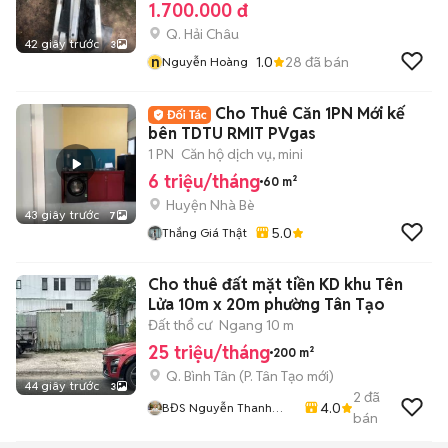
1.700.000 đ
Q. Hải Châu
42 giây trước
3
n
1.0
28
đã bán
Nguyễn Hoàng
Cho Thuê Căn 1PN Mới kế
bên TDTU RMIT PVgas
1 PN
Căn hộ dịch vụ, mini
6 triệu/tháng
60 m²
Huyện Nhà Bè
43 giây trước
7
5.0
Thắng Giá Thật
Cho thuê đất mặt tiền KD khu Tên
Lửa 10m x 20m phường Tân Tạo
Đất thổ cư
Ngang 10 m
25 triệu/tháng
200 m²
Q. Bình Tân
(
P. Tân Tạo
mới)
44 giây trước
3
2
đã
4.0
BĐS Nguyễn Thanh
bán
Tùng618