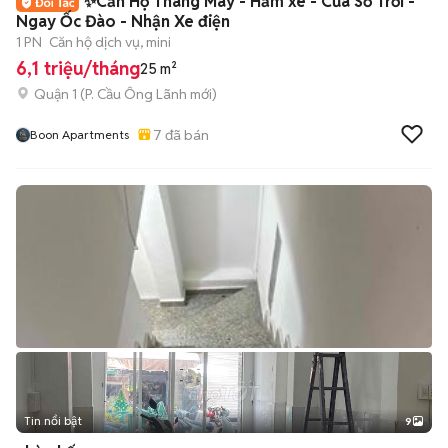
✨Căn Hộ Thang Máy - Hầm xe - Cửa Sổ Trời -
Ngay Ốc Đào - Nhận Xe điện
1 PN
Căn hộ dịch vụ, mini
6,1 triệu/tháng
25 m²
Quận 1
(
P. Cầu Ông Lãnh
mới)
7
đã bán
Boon Apartments
Tin nổi bật
9
+
2