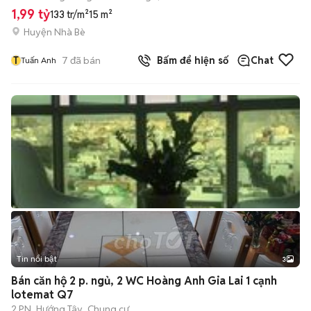
1,99 tỷ
133 tr/m²
15 m²
Huyện Nhà Bè
T
7
đã bán
Bấm để hiện số
Chat
Tuấn Anh
Tin nổi bật
3
Bán căn hộ 2 p. ngủ, 2 WC Hoàng Anh Gia Lai 1 cạnh
lotemat Q7
2 PN
Hướng Tây
Chung cư