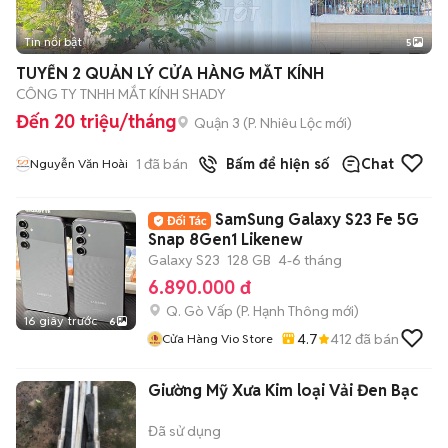
Tin nổi bật
5
TUYỂN 2 QUẢN LÝ CỬA HÀNG MẮT KÍNH
CÔNG TY TNHH MẮT KÍNH SHADY
Đến 20 triệu/tháng
Quận 3
(
P. Nhiêu Lộc
mới)
1
đã bán
Bấm để hiện số
Chat
Nguyễn Văn Hoài
SamSung Galaxy S23 Fe 5G
Snap 8Gen1 Likenew
Galaxy S23
128 GB
4-6 tháng
6.890.000 đ
Q. Gò Vấp
(
P. Hạnh Thông
mới)
16 giây trước
6
4.7
412
đã bán
Cửa Hàng Vio Store
Giường Mỹ Xưa Kim loại Vải Đen Bạc
Đã sử dụng