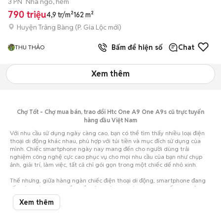
3 PN
Nhà ngõ, hẻm
790 triệu
4,9 tr/m²
162 m²
Huyện Trảng Bàng
(
P. Gia Lộc
mới)
Bấm để hiện số
Chat
THU THẢO
Xem thêm
Chợ Tốt - Chợ mua bán, trao đổi Htc One A9 One A9s cũ trực tuyến
hàng đầu Việt Nam
Với nhu cầu sử dụng ngày càng cao, bạn có thể tìm thấy nhiều loại điện
thoại di động khác nhau, phù hợp với túi tiền và mục đích sử dụng của
mình. Chiếc smartphone ngày nay mang đến cho người dùng trải
nghiệm công nghệ cực cao phục vụ cho mọi nhu cầu của bạn như chụp
ảnh, giải trí, làm việc, tất cả chỉ gói gọn trong một chiếc dế nhỏ xinh.
Thế nhưng, giữa hàng ngàn chiếc điện thoại di động, smartphone đang
rất thịnh hành, bạn chắc chắn sẽ vô cùng choáng ngợp, khiến cho việc lựa
chọn trở nên vô cùng khó khăn. Nhất là khi hầu bao eo hẹp thì việc cân
Xem thêm
nhắc nên mua điện thoại cũ hay mới, mua của hãng điện thoại nào... lại
càng khó giải quyết.