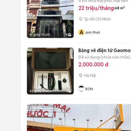
5 PN
Nhà mặt phố, mặt tiền
22 triệu/tháng
68 m²
Tp Hồ Chí Minh
A
Anh Phát
41 giây trước
5
Bảng vẽ điện tử Gaomo
Đã sử dụng (chưa sửa chữa)
2.000.000 đ
Hà Nội
BON
43 giây trước
3