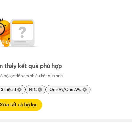
m thấy kết quả phù hợp
ố bộ lọc để xem nhiều kết quả hơn
 3 triệu đ
HTC
One A9/One A9s
Xóa tất cả bộ lọc