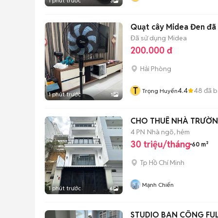
1 phút trước
3
Quạt cây Midea Đen đã
Đã sử dụng
Midea
200.000 đ
Hải Phòng
T
4.4
48
đã b
Trọng Huyến
1 phút trước
1
CHO THUÊ NHÀ TRƯỜNG 
4 PN
Nhà ngõ, hẻm
30 triệu/tháng
60 m²
Tp Hồ Chí Minh
Mạnh Chiến
1 phút trước
6
STUDIO BAN CÔNG FUL