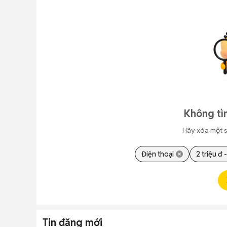
Không tì
Hãy xóa một s
Điện thoại
2 triệu đ -
Tin đăng mới