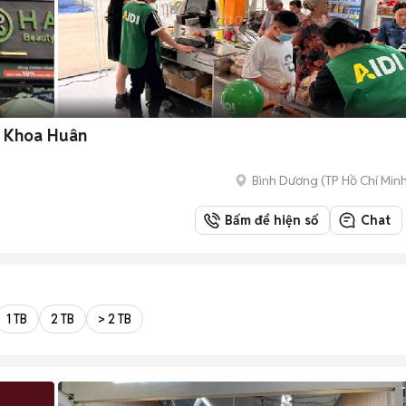
ủ Khoa Huân
Bình Dương
(
TP Hồ Chí Min
Bấm để hiện số
Chat
1 TB
2 TB
> 2 TB