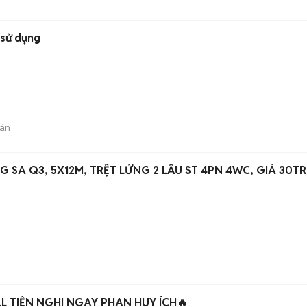
 sử dụng
án
SA Q3, 5X12M, TRỆT LỬNG 2 LẦU ST 4PN 4WC, GIÁ 30TR
L TIỆN NGHI NGAY PHAN HUY ÍCH🔥