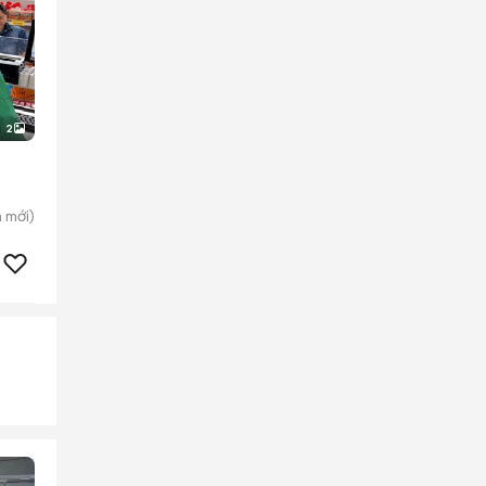
2
h
mới)