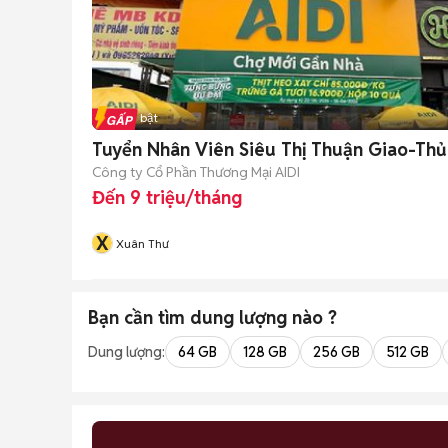
Tin nổi bật
Tuyển Nhân Viên Siêu Thị Thuận Giao-Th
Công ty Cổ Phần Thương Mại AIDI
Đến 9 triệu/tháng
X
Xuân Thư
Bạn cần tìm
dung lượng
nào ?
Dung lượng:
64 GB
128 GB
256 GB
512 GB