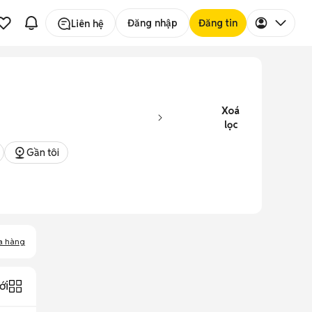
Đăng nhập
Đăng tin
Liên hệ
Xoá
lọc
Gần tôi
a hàng
ới