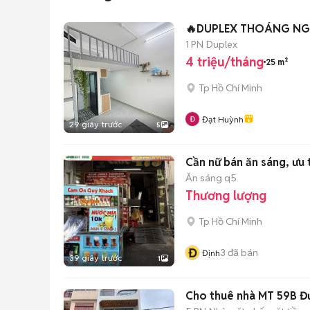
🔥DUPLEX THOÁNG NG
1 PN
Duplex
4 triệu/tháng
25 m²
Tp Hồ Chí Minh
Đạt Huỳnh
29 giây trước
5
Cần nữ bán ăn sáng, ưu 
Ăn sáng q5
Thương lượng
Tp Hồ Chí Minh
Đ
3
đã bán
Định
39 giây trước
1
Cho thuê nhà MT 59B Đư