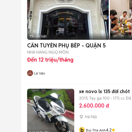
Tin nổi bật
CẦN TUYỂN PHỤ BẾP - QUẬN 5
NHÀ HÀNG NGỌ MÔN
Đến 12 triệu/tháng
Lê Vân
xe novo lx 135 đời chót
2015
Tay ga
100 - 175 cc
Đã
2.600.000 đ
Hà Nội
b
4.2
Bui The Anh