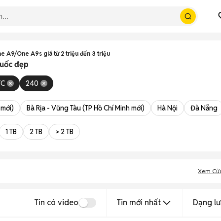
 A9/One A9s giá từ 2 triệu đến 3 triệu
quốc đẹp
TC
240
 mới)
Bà Rịa - Vũng Tàu (TP Hồ Chí Minh mới)
Hà Nội
Đà Nẵng
1 TB
2 TB
> 2 TB
Xem Cử
Tin có video
Tin mới nhất
Dạng lư