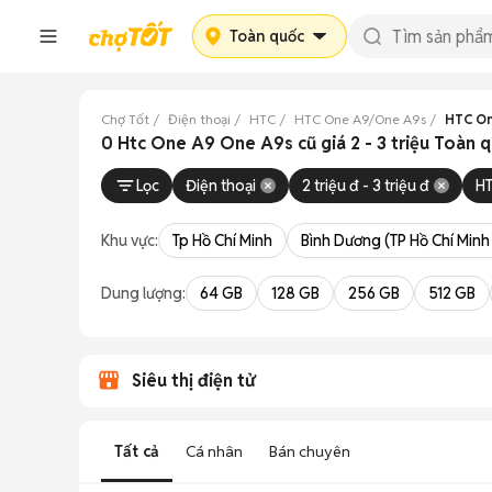
Toàn quốc
Chợ Tốt
Điện thoại
HTC
HTC One A9/One A9s
HTC One
0 Htc One A9 One A9s cũ giá 2 - 3 triệu Toàn 
Lọc
Điện thoại
2 triệu đ - 3 triệu đ
H
Khu vực:
Tp Hồ Chí Minh
Bình Dương (TP Hồ Chí Minh
Dung lượng:
64 GB
128 GB
256 GB
512 GB
Siêu thị điện tử
Tất cả
Cá nhân
Bán chuyên