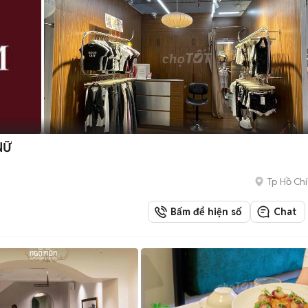
NỮ
Tp Hồ Chí
Bấm để hiện số
Chat