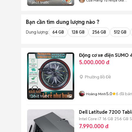
Cửa Hàng Tủ Nhựa Giá
1 phút trước
1
Xưởng
Bạn cần tìm
dung lượng
nào ?
Dung lượng:
64 GB
128 GB
256 GB
512 GB
Động cơ xe điện SUMO
5.000.000 đ
Phường Bồ Đề
5.0
6
đã bá
Hoàng Minh
1 phút trước
3
Dell Latitude 7200 Tabl
Intel Core i7
16 GB
256 GB
7.990.000 đ