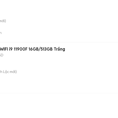
mới)
n
FI i9 11900F 16GB/513GB Trắng
SD
nh Lộc
mới)