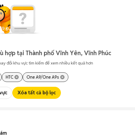
ù hợp tại Thành phố Vĩnh Yên, Vĩnh Phúc
hay đổi khu vực tìm kiếm để xem nhiều kết quả hơn
HTC
One A9/One A9s
 vực
Xóa tất cả bộ lọc
Xám