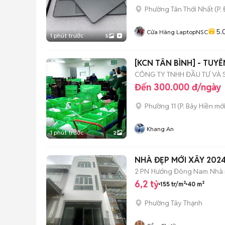
Phường Tân Thới Nhất
(
P.
5.
Cửa Hàng LaptopNSC
1 phút trước
5
[KCN TÂN BÌNH] - TU
CÔNG TY TNHH ĐẦU TƯ VÀ 
Đến 300.000 đ/ngày
Phường 11
(
P. Bảy Hiền
mới
Khang An
1 phút trước
2
NHÀ ĐẸP MỚI XÂY 202
2 PN
Hướng Đông Nam
Nhà 
6,2 tỷ
155 tr/m²
40 m²
Phường Tây Thạnh