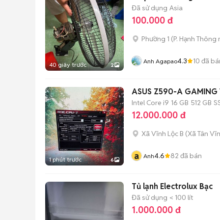
Đã sử dụng
Asia
100.000 đ
Phường 1
(
P. Hạnh Thông
4.3
10
đã bá
Anh Agapao
40 giây trước
2
ASUS Z590-A GAMING WI
Intel Core i9
16 GB
512 GB
S
12.000.000 đ
Xã Vĩnh Lộc B
(
Xã Tân Vĩ
a
4.6
82
đã bán
Anh
1 phút trước
6
Tủ lạnh Electrolux Bạc
Đã sử dụng
< 100 lít
1.000.000 đ