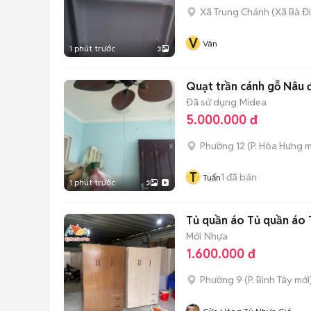
Xã Trung Chánh
(
Xã Bà Đ
V
Vân
1 phút trước
3
Quạt trần cánh gỗ Nâu 
Đã sử dụng
Midea
5.000.000 đ
Phường 12
(
P. Hòa Hưng
m
T
1
đã bán
Tuấn
1 phút trước
3
Tủ quần áo Tủ quần áo 
Mới
Nhựa
1.600.000 đ
Phường 9
(
P. Bình Tây
mới