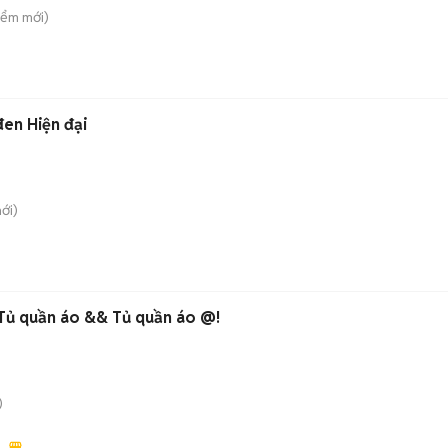
iểm
mới)
đen Hiện đại
ới)
Tủ quần áo && Tủ quần áo @!
)