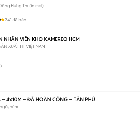
 Đông Hưng Thuận
mới)
0
241
đã bán
YỂN NHÂN VIÊN KHO KAMEREO HCM
SẢN XUẤT HT VIỆT NAM
)
4 – 4x10M – ĐÃ HOÀN CÔNG – TÂN PHÚ
ngõ, hẻm