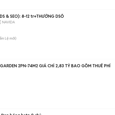
DS & SEO): 8-12 tr+THƯỞNG DSỐ
Ệ NAVIDA
Cẩm Lệ
mới)
GARDEN 2PN-74M2 GIÁ CHỈ 2,83 TỶ BAO GỒM THUẾ PHÍ