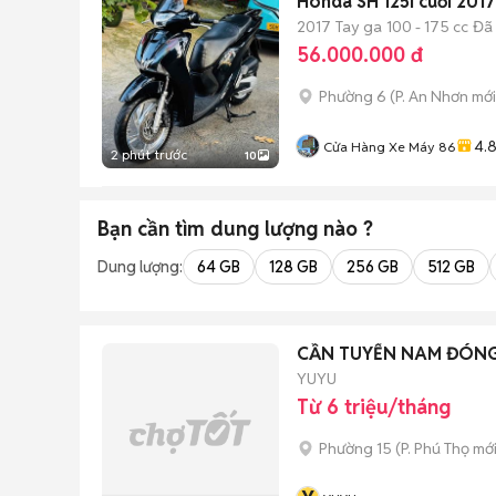
Honda SH 125i cuối 201
2017
Tay ga
100 - 175 cc
Đã
56.000.000 đ
Phường 6
(
P. An Nhơn
mới
4.
Cửa Hàng Xe Máy 86
2 phút trước
10
Bạn cần tìm
dung lượng
nào ?
Dung lượng:
64 GB
128 GB
256 GB
512 GB
CẦN TUYỂN NAM ĐÓNG
YUYU
Từ 6 triệu/tháng
Phường 15
(
P. Phú Thọ
mới