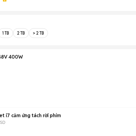
1 TB
2 TB
> 2 TB
 48V 400W
n
et i7 cảm ứng tách rời phím
SSD