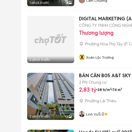
Cẩm Chướng
1 phút trước
8
DIGITAL MARKETING (A
CÔNG TY TNHH CÔNG NGH
Thương lượng
Phường Hòa Thọ Tây
(
P. 
X
Xuân Lộc Trương
2 phút trước
BÁN CĂN B05 A&T SKY 
2 PN
Chung cư
2,83 tỷ
38 tr/m²
74 m²
Phường Lái Thiêu
5.0
Linh Vu
2 phút trước
12