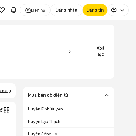
Đăng nhập
Đăng tin
Liên hệ
Xoá
lọc
a hàng
Mua bán đồ điện tử
Huyện Bình Xuyên
ới
Huyện Lập Thạch
Huyện Sông Lô