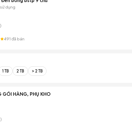
7 Đen bóng bstp 9 chủ
 sử dụng
)
8
491
đã bán
1 TB
2 TB
> 2 TB
 GÓI HÀNG, PHỤ KHO
)