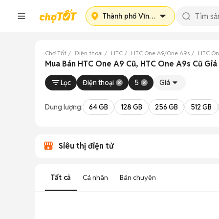
Thành phố Vĩnh Yên
Chợ Tốt
Điện thoại
HTC
HTC One A9/One A9s
HTC On
Mua Bán HTC One A9 Cũ, HTC One A9s Cũ Giá R
Lọc
Điện thoại
5
Giá
Dung lượng:
64 GB
128 GB
256 GB
512 GB
Siêu thị điện tử
Tất cả
Cá nhân
Bán chuyên