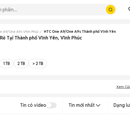
e A9/One A9s Vĩnh Phúc
HTC One A9/One A9s Thành phố Vĩnh Yên
ẻ Tại Thành phố Vĩnh Yên, Vĩnh Phúc
1 TB
2 TB
> 2 TB
Xem Cử
Tin có video
Tin mới nhất
Dạng lư