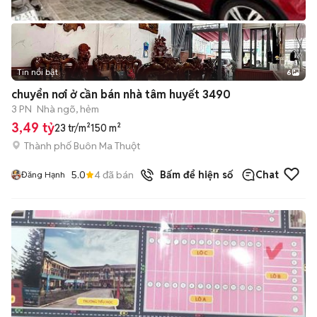
Tin nổi bật
6
+
2
chuyển nơi ở cần bán nhà tâm huyết 3490
3 PN
Nhà ngõ, hẻm
3,49 tỷ
23 tr/m²
150 m²
Thành phố Buôn Ma Thuột
5.0
4
đã bán
Bấm để hiện số
Chat
Đăng Hạnh