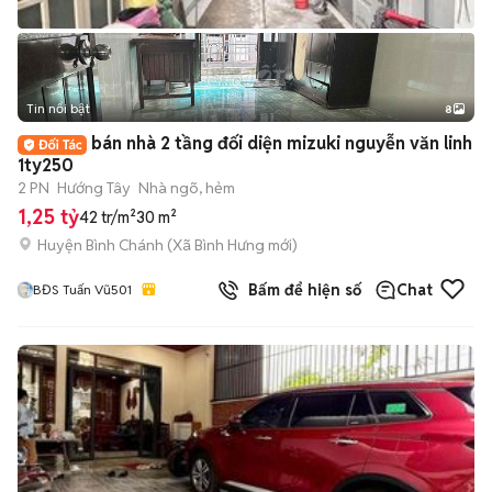
Tin nổi bật
8
+
2
bán nhà 2 tầng đối diện mizuki nguyễn văn linh
1ty250
2 PN
Hướng Tây
Nhà ngõ, hẻm
1,25 tỷ
42 tr/m²
30 m²
Huyện Bình Chánh
(
Xã Bình Hưng
mới)
Bấm để hiện số
Chat
BĐS Tuấn Vũ501