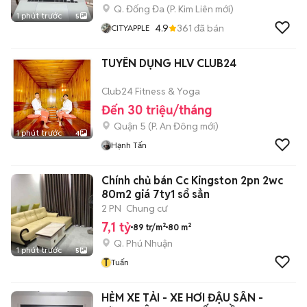
Q. Đống Đa
(
P. Kim Liên
mới)
1 phút trước
5
4.9
361
đã bán
CITYAPPLE
TUYÊN DỤNG HLV CLUB24
Club24 Fitness & Yoga
Đến 30 triệu/tháng
Quận 5
(
P. An Đông
mới)
1 phút trước
4
Hạnh Tấn
Chính chủ bán Cc Kingston 2pn 2wc
80m2 giá 7ty1 sổ sẳn
2 PN
Chung cư
7,1 tỷ
89 tr/m²
80 m²
Q. Phú Nhuận
1 phút trước
5
T
Tuấn
HẺM XE TẢI - XE HƠI ĐẬU SÂN -