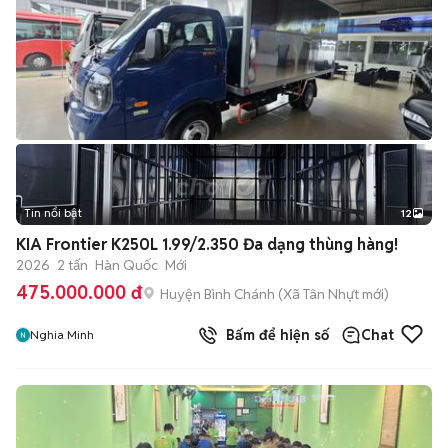
Tin nổi bật
12
+
2
KIA Frontier K250L 1.99/2.350 Đa dạng thùng hàng!
2026
2 tấn
Hàn Quốc
Mới
475.000.000 đ
Huyện Bình Chánh
(
Xã Tân Nhựt
mới)
Bấm để hiện số
Chat
Nghia Minh