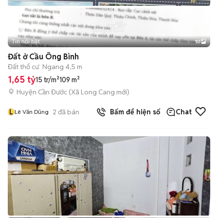
Tin nổi bật
10
+
2
Đất ở Cầu Ông Bình
Đất thổ cư
Ngang 4,5 m
1,65 tỷ
15 tr/m²
109 m²
Huyện Cần Đước
(
Xã Long Cang
mới)
L
2
đã bán
Bấm để hiện số
Chat
Lê Văn Dũng