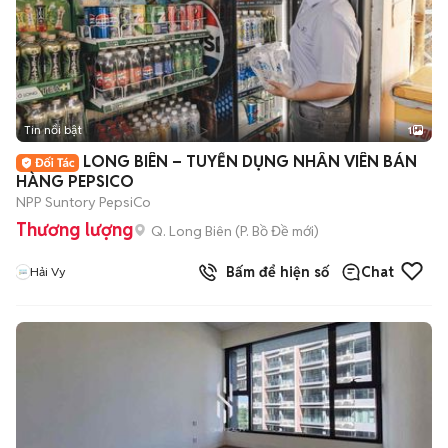
Tin nổi bật
1
LONG BIÊN – TUYỂN DỤNG NHÂN VIÊN BÁN
HÀNG PEPSICO
NPP Suntory PepsiCo
Thương lượng
Q. Long Biên
(
P. Bồ Đề
mới)
Bấm để hiện số
Chat
Hải Vy