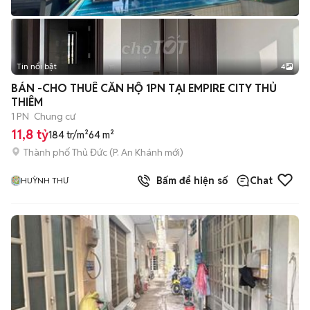
Tin nổi bật
4
BÁN -CHO THUÊ CĂN HỘ 1PN TẠI EMPIRE CITY THỦ
THIÊM
1 PN
Chung cư
11,8 tỷ
184 tr/m²
64 m²
Thành phố Thủ Đức
(
P. An Khánh
mới)
Bấm để hiện số
Chat
HUỲNH THƯ