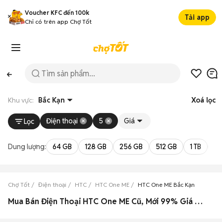
Voucher KFC đến 100k
Tải app
Chỉ có trên app Chợ Tốt
Khu vực:
Bắc Kạn
Xoá lọc
Điện thoại
5
Giá
Lọc
Dung lượng:
64 GB
128 GB
256 GB
512 GB
1 TB
2 
Chợ Tốt
Điện thoại
HTC
HTC One ME
HTC One ME Bắc Kạn
Mua Bán Điện Thoại HTC One ME Cũ, Mới 99% Giá Rẻ Bắc Kạn