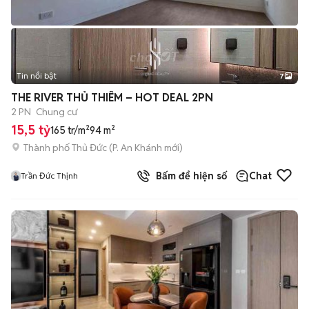
Tin nổi bật
7
+
2
THE RIVER THỦ THIÊM – HOT DEAL 2PN
2 PN
Chung cư
15,5 tỷ
165 tr/m²
94 m²
Thành phố Thủ Đức
(
P. An Khánh
mới)
Bấm để hiện số
Chat
Trần Đức Thịnh