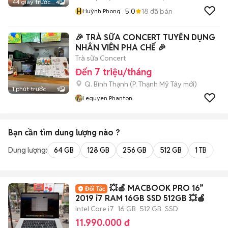
44 giây trước
4
H
5.0
18
đã bán
Huỳnh Phong
🎉 TRÀ SỮA CONCERT TUYỂN DỤNG
NHÂN VIÊN PHA CHẾ 🎉
Trà sữa Concert
Đến 7 triệu/tháng
Q. Bình Thạnh
(
P. Thạnh Mỹ Tây
mới)
1 phút trước
1
Lequyen Phanton
Bạn cần tìm
dung lượng
nào ?
Dung lượng:
64 GB
128 GB
256 GB
512 GB
1 TB
2 
💥🍎 MACBOOK PRO 16”
2019 i7 RAM 16GB SSD 512GB 💥🍎
Intel Core i7
16 GB
512 GB
SSD
11.990.000 đ