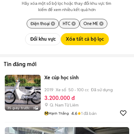
Hãy xóa một số bộ lọc hoặc thay đổi khu vực tìm 
kiếm để xem nhiều kết quả hơn
Điện thoại
HTC
One ME
Đổi khu vực
Xóa tất cả bộ lọc
Tin đăng mới
Xe cúp học sinh
2019
Xe số
50 - 100 cc
Đã sử dụng
3.200.000 đ
Q. Nam Từ Liêm
35 giây trước
3
M
4.6
1
đã bán
Mạnh Thắng