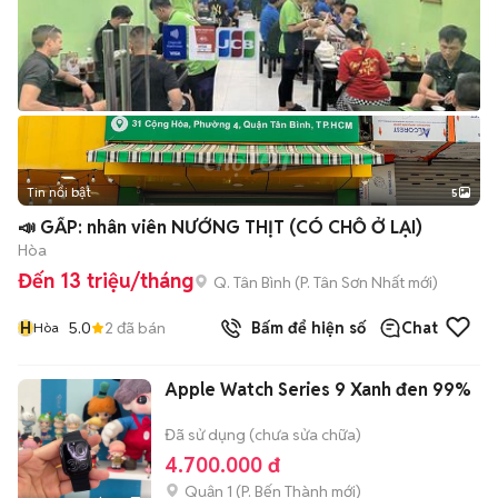
Tin nổi bật
5
📣 GẤP: nhân viên NƯỚNG THỊT (CÓ CHỖ Ở LẠI)
Hòa
Đến 13 triệu/tháng
Q. Tân Bình
(
P. Tân Sơn Nhất
mới)
H
5.0
2
đã bán
Bấm để hiện số
Chat
Hòa
Apple Watch Series 9 Xanh đen 99%
Đã sử dụng (chưa sửa chữa)
4.700.000 đ
Quận 1
(
P. Bến Thành
mới)