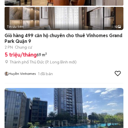
Tin ưu tiên
12
+
2
Giỏ hàng 499 căn hộ chuyên cho thuê Vinhomes Grand
Park Quận 9
2 PN
Chung cư
5 triệu/tháng
69 m²
Thành phố Thủ Đức
(
P. Long Bình
mới)
1
đã bán
Huyền Vinhomes