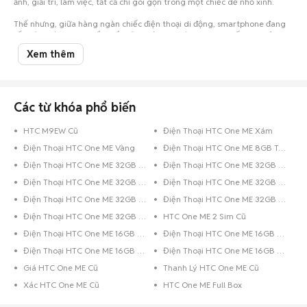
ảnh, giải trí, làm việc, tất cả chỉ gói gọn trong một chiếc dế nhỏ xinh.
Thế nhưng, giữa hàng ngàn chiếc điện thoại di động, smartphone đang
rất thịnh hành, bạn chắc chắn sẽ vô cùng choáng ngợp, khiến cho việc lựa
chọn trở nên vô cùng khó khăn. Nhất là khi hầu bao eo hẹp thì việc cân
Xem thêm
nhắc nên mua điện thoại cũ hay mới, mua của hãng điện thoại nào... lại
càng khó giải quyết.
Đừng lo, đã có Chợ Tốt luôn đồng hành cùng bạn. Chỉ cần một cái click
chuột vào Chợ Tốt, bạn đã có thể thỏa sức lựa chọn cho mình một chiếc
Htc One Me cũ với giá siêu tiết kiệm tại Bắc Kạn nhưng vẫn đảm bảo chất
Các từ khóa phổ biến
lượng. Trường hợp bạn đang sở hữu chiếc điện thoại Htc cũ đã qua sử
dụng và muốn bán, hãy chụp hình lại và đăng tin rao bán ngay trên Chợ
HTC M9EW Cũ
Điện Thoại HTC One ME Xám
Tốt.
Điện Thoại HTC One ME Vàng
Điện Thoại HTC One ME 8GB Trắng
Chúc các bạn có trải nghiệm mua bán
điện thoại cũ
tuyệt vời trên Chợ
Tốt.
Điện Thoại HTC One ME 32GB Xám
Điện Thoại HTC One ME 32GB Vàng Hồng
Điện Thoại HTC One ME 32GB Vàng
Điện Thoại HTC One ME 32GB Trắng
Điện Thoại HTC One ME 32GB Hồng
Điện Thoại HTC One ME 32GB Đỏ
Điện Thoại HTC One ME 32GB Bạc
HTC One ME 2 Sim Cũ
Điện Thoại HTC One ME 16GB Vàng
Điện Thoại HTC One ME 16GB Trắng
Điện Thoại HTC One ME 16GB Đen
Điện Thoại HTC One ME 16GB Bạc
Giá HTC One ME Cũ
Thanh Lý HTC One ME Cũ
Xác HTC One ME Cũ
HTC One ME Full Box