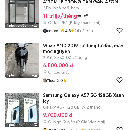
4*20M LÊ TRỌNG TẤN GẦN AEON
TÂN PHÚ
2 PN
Nhà ngõ, hẻm
11 triệu/tháng
80 m²
Q. Tân Phú
(
P. Tây Thạnh
mới)
1 phút trước
4
4.3
24
đã bán
Mr Lee
Wave A110 2019 sử dụng từ đầu, máy
móc nguyên
2019
Xe số
Đã sử dụng
6.500.000 đ
Q. Cầu Giấy
1 phút trước
4
3.0
Thảo
Samsung Galaxy A57 5G 128GB Xanh
Icy
Galaxy A57
128 GB
7-12 tháng
9.700.000 đ
Q. Ngô Quyền
(
P. Gia Viên
mới)
1 phút trước
5
T
4.5
4
đã bán
TRAN SONG HA