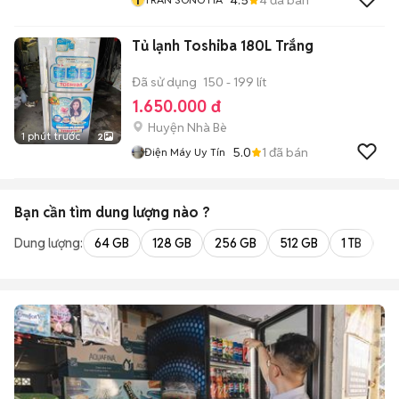
Tủ lạnh Toshiba 180L Trắng
Đã sử dụng
150 - 199 lít
1.650.000 đ
Huyện Nhà Bè
1 phút trước
2
5.0
1
đã bán
Điện Máy Uy Tín
Bạn cần tìm
dung lượng
nào ?
Dung lượng:
64 GB
128 GB
256 GB
512 GB
1 TB
2 