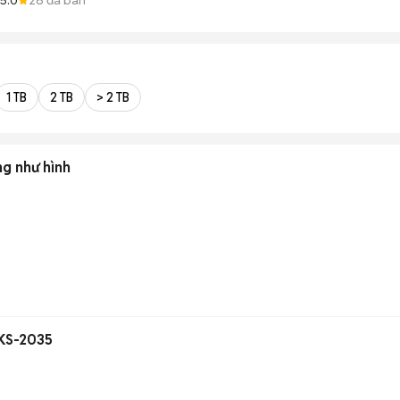
1 TB
2 TB
> 2 TB
ng như hình
 KS-2035