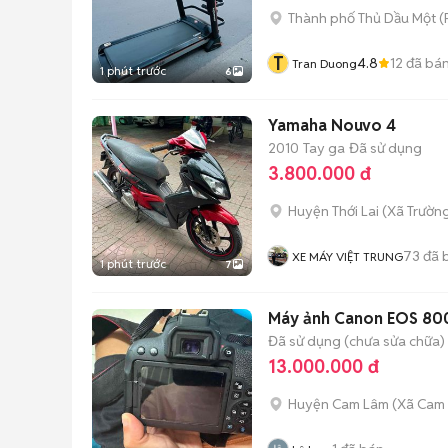
Thành phố Thủ Dầu Một
(
T
4.8
12
đã bá
Tran Duong
1 phút trước
6
Yamaha Nouvo 4
2010
Tay ga
Đã sử dụng
3.800.000 đ
Huyện Thới Lai
(
Xã Trườn
73
đã 
XE MÁY VIỆT TRUNG
1 phút trước
7
Máy ảnh Canon EOS 800
Đã sử dụng (chưa sửa chữa)
13.000.000 đ
Huyện Cam Lâm
(
Xã Cam 