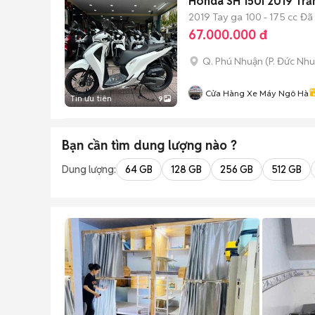
Honda SH 150i 2019 Trắ
2019
Tay ga
100 - 175 cc
Đã
67.000.000 đ
Q. Phú Nhuận
(
P. Đức Nh
Cửa Hàng Xe Máy Ngô Hà
Tin ưu tiên
9
Bạn cần tìm
dung lượng
nào ?
Dung lượng:
64 GB
128 GB
256 GB
512 GB