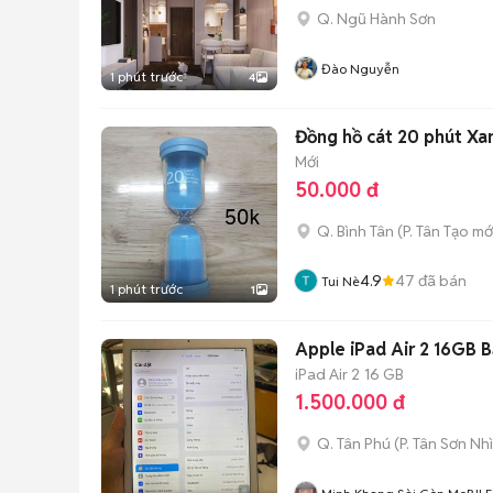
Q. Ngũ Hành Sơn
Đào Nguyễn
1 phút trước
4
Đồng hồ cát 20 phút Xa
Mới
50.000 đ
Q. Bình Tân
(
P. Tân Tạo
mớ
4.9
47
đã bán
Tui Nè
1 phút trước
1
Apple iPad Air 2 16GB 
iPad Air 2
16 GB
1.500.000 đ
Q. Tân Phú
(
P. Tân Sơn Nhì