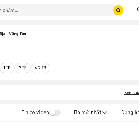
Rịa - Vũng Tàu
1 TB
2 TB
> 2 TB
Xem Cử
Tin có video
Tin mới nhất
Dạng lư