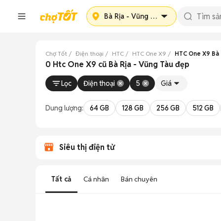
Bà Rịa - Vũng Tàu
Chợ Tốt
Điện thoại
HTC
HTC One X9
HTC One X9 Bà 
0 Htc One X9 cũ Bà Rịa - Vũng Tàu đẹp
Lọc
Điện thoại
5
Giá
Dung lượng:
64 GB
128 GB
256 GB
512 GB
Siêu thị điện tử
Tất cả
Cá nhân
Bán chuyên