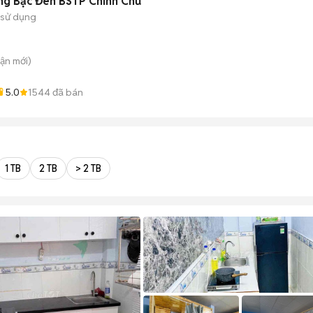
ng Bạc Đen BSTP Chính Chủ
 sử dụng
uận
mới)
5.0
1544
đã bán
1 TB
2 TB
> 2 TB