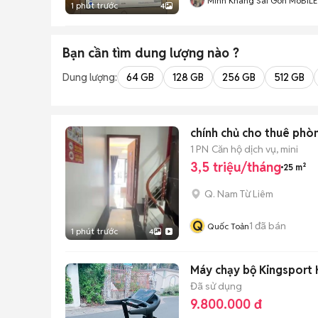
Minh Khang Sài Gòn MoBILE
1 phút trước
4
Bạn cần tìm
dung lượng
nào ?
Dung lượng:
64 GB
128 GB
256 GB
512 GB
chính chủ cho thuê phò
1 PN
Căn hộ dịch vụ, mini
3,5 triệu/tháng
25 m²
Q. Nam Từ Liêm
Q
1
đã bán
Quốc Toản
1 phút trước
4
Máy chạy bộ Kingsport
Đã sử dụng
9.800.000 đ