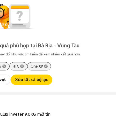
quả phù hợp tại Bà Rịa - Vũng Tàu
hay đổi khu vực tìm kiếm để xem nhiều kết quả hơn
i
HTC
One X9
 vực
Xóa tất cả bộ lọc
ulux inveter 9.0KG mới tin