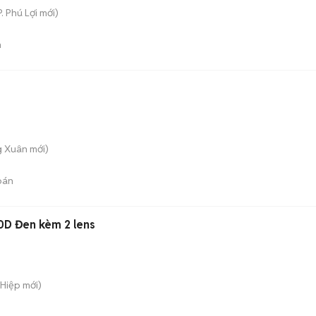
P. Phú Lợi
mới)
n
g Xuân
mới)
bán
D Đen kèm 2 lens
Hiệp
mới)