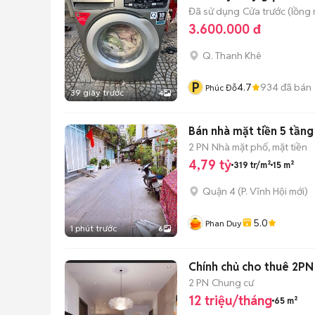
Đã sử dụng
Cửa trước (lồng
3.600.000 đ
Q. Thanh Khê
P
4.7
934
đã bán
Phúc Đỗ
39 giây trước
4
Bán nhà mặt tiền 5 tầng
2 PN
Nhà mặt phố, mặt tiền
4,79 tỷ
319 tr/m²
15 m²
Quận 4
(
P. Vĩnh Hội
mới)
5.0
Phan Duy
1 phút trước
6
Chính chủ cho thuê 2PN 
2 PN
Chung cư
12 triệu/tháng
65 m²