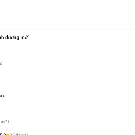
nh dương mới
i)
Bạc
mới)
5.0
28
đã bán