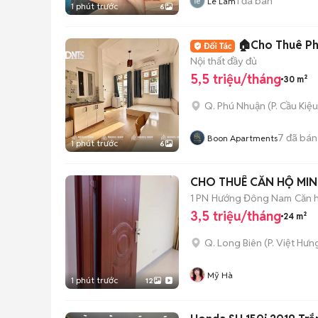
1
đã bán
Lê Lam
1 phút trước
6
🏠Cho Thuê Ph
Nội thất đầy đủ
5,5 triệu/tháng
30 m²
Q. Phú Nhuận
(
P. Cầu Kiệu
7
đã bán
Boon Apartments
1 phút trước
6
CHO THUÊ CĂN HỘ MIN
1 PN
Hướng Đông Nam
Căn h
3,5 triệu/tháng
24 m²
Q. Long Biên
(
P. Việt Hưn
Mỹ Hà
1 phút trước
12