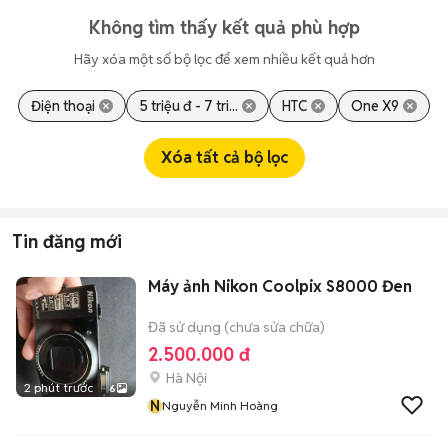
Không tìm thấy kết quả phù hợp
Hãy xóa một số bộ lọc để xem nhiều kết quả hơn
Điện thoại
5 triệu đ - 7 tri...
HTC
One X9
Xóa tất cả bộ lọc
Tin đăng mới
Máy ảnh Nikon Coolpix S8000 Đen
Đã sử dụng (chưa sửa chữa)
2.500.000 đ
Hà Nội
2 phút trước
6
N
Nguyễn Minh Hoàng