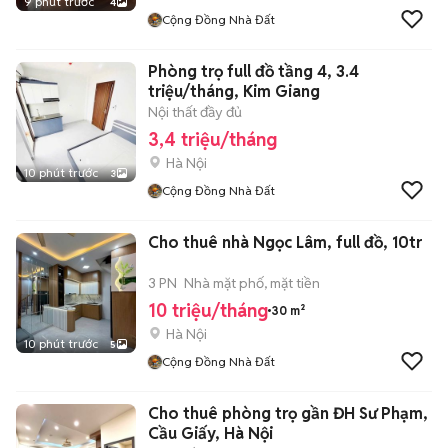
9 phút trước
4
Cộng Đồng Nhà Đất
Phòng trọ full đồ tầng 4, 3.4
triệu/tháng, Kim Giang
Nội thất đầy đủ
3,4 triệu/tháng
Hà Nội
10 phút trước
3
Cộng Đồng Nhà Đất
Cho thuê nhà Ngọc Lâm, full đồ, 10tr
3 PN
Nhà mặt phố, mặt tiền
10 triệu/tháng
30 m²
Hà Nội
10 phút trước
5
Cộng Đồng Nhà Đất
Cho thuê phòng trọ gần ĐH Sư Phạm,
Cầu Giấy, Hà Nội