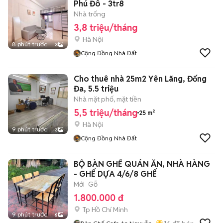
Phú Đô - 3tr8
Nhà trống
3,8 triệu/tháng
Hà Nội
8 phút trước
3
Cộng Đồng Nhà Đất
Cho thuê nhà 25m2 Yên Lãng, Đống
Đa, 5.5 triệu
Nhà mặt phố, mặt tiền
5,5 triệu/tháng
25 m²
Hà Nội
9 phút trước
3
Cộng Đồng Nhà Đất
BỘ BÀN GHẾ QUÁN ĂN, NHÀ HÀNG
- GHẾ DỰA 4/6/8 GHẾ
Mới
Gỗ
1.800.000 đ
Tp Hồ Chí Minh
9 phút trước
6