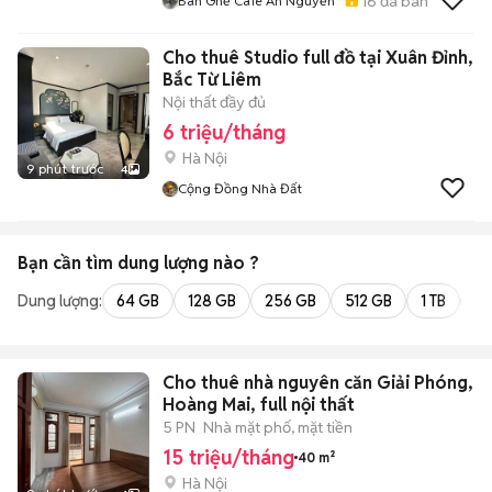
16
đã bán
Bàn Ghế Cafe An Nguyễn
Cho thuê Studio full đồ tại Xuân Đỉnh,
Bắc Từ Liêm
Nội thất đầy đủ
6 triệu/tháng
Hà Nội
9 phút trước
4
Cộng Đồng Nhà Đất
Bạn cần tìm
dung lượng
nào ?
Dung lượng:
64 GB
128 GB
256 GB
512 GB
1 TB
2 
Cho thuê nhà nguyên căn Giải Phóng,
Hoàng Mai, full nội thất
5 PN
Nhà mặt phố, mặt tiền
15 triệu/tháng
40 m²
Hà Nội