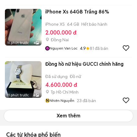
iPhone Xs 64GB Trắng 86%
iPhone XS
64 GB
Hết bảo hành
2.000.000 đ
Đồng Nai
11 phút trước
4
4.9
81
đã bán
Nguyen Van Loc
Đồng hồ nữ hiệu GUCCI chính hãng
Đã sử dụng
Đồ nữ
4.600.000 đ
Tp Hồ Chí Minh
11 phút trước
6
N
23
đã bán
Nhiên Nguyễn
Xem thêm
Các từ khóa phổ biến