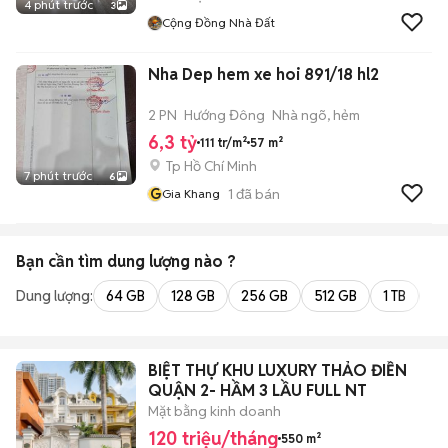
4 phút trước
3
Cộng Đồng Nhà Đất
Nha Dep hem xe hoi 891/18 hl2
2 PN
Hướng Đông
Nhà ngõ, hẻm
6,3 tỷ
111 tr/m²
57 m²
Tp Hồ Chí Minh
7 phút trước
6
G
1
đã bán
Gia Khang
Bạn cần tìm
dung lượng
nào ?
Dung lượng:
64 GB
128 GB
256 GB
512 GB
1 TB
2 
BIỆT THỰ KHU LUXURY THẢO ĐIỀN
QUẬN 2- HẦM 3 LẦU FULL NT
Mặt bằng kinh doanh
120 triệu/tháng
550 m²