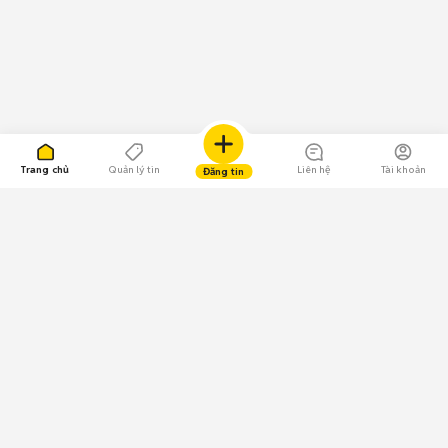
Trang chủ
Quản lý tin
Liên hệ
Tài khoản
Đăng tin
109.000 Bình chọn
Tải ứng dụng Chợ Tốt