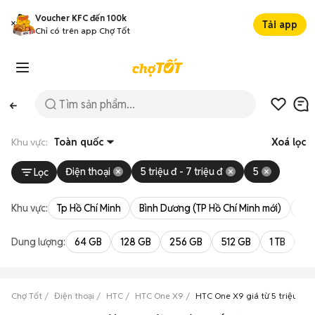
Voucher KFC đến 100k
Tải app
Chỉ có trên app Chợ Tốt
Khu vực:
Toàn quốc
Xoá lọc
Điện thoại
5 triệu đ - 7 triệu đ
5
Lọc
Khu vực:
Tp Hồ Chí Minh
Bình Dương (TP Hồ Chí Minh mới)
Bà 
Dung lượng:
64 GB
128 GB
256 GB
512 GB
1 TB
2 
Chợ Tốt
Điện thoại
HTC
HTC One X9
HTC One X9 giá từ 5 triệu đến 