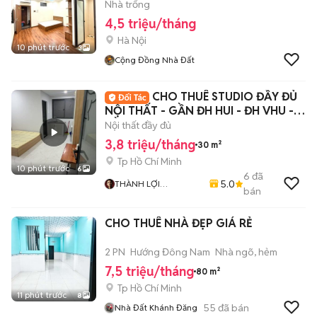
Nhà trống
4,5 triệu/tháng
Hà Nội
10 phút trước
3
Cộng Đồng Nhà Đất
CHO THUÊ STUDIO ĐẦY ĐỦ
NỘI THẤT - GẦN ĐH HUI - ĐH VHU -
GẦN AEON MALL
Nội thất đầy đủ
3,8 triệu/tháng
30 m²
Tp Hồ Chí Minh
10 phút trước
6
6
đã
5.0
THÀNH LỢI
bán
HIFRIENDZ
CHO THUÊ NHÀ ĐẸP GIÁ RẺ
2 PN
Hướng Đông Nam
Nhà ngõ, hẻm
7,5 triệu/tháng
80 m²
Tp Hồ Chí Minh
11 phút trước
8
55
đã bán
Nhà Đất Khánh Đăng