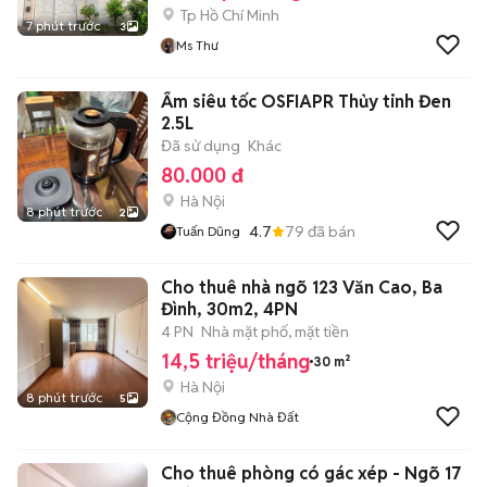
Tp Hồ Chí Minh
7 phút trước
3
Ms Thư
Ấm siêu tốc OSFIAPR Thủy tinh Đen
2.5L
Đã sử dụng
Khác
80.000 đ
Hà Nội
8 phút trước
2
4.7
79
đã bán
Tuấn Dũng
Cho thuê nhà ngõ 123 Văn Cao, Ba
Đình, 30m2, 4PN
4 PN
Nhà mặt phố, mặt tiền
14,5 triệu/tháng
30 m²
Hà Nội
8 phút trước
5
Cộng Đồng Nhà Đất
Cho thuê phòng có gác xép - Ngõ 17