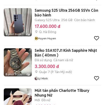
Samsung S25 Ultra 256GB SSVn Còn
bảo hành
Galaxy S25 Ultra
256 GB
Còn bảo hành
17.600.000 đ
Q. Hà Đông
4 phút trước
5
H
Huyen Huyen
Seiko SSA107J1 Kính Sapphire Nhật
Bản ( 40mm )
Đã sử dụng
Cả nam và nữ
3.300.000 đ
Quận 7
(
P. Tân Mỹ
mới)
5 phút trước
1
Lý Minh
Mút tán phấn Charlotte Tilbury
Nhung Nữ
Mới
Đồ nữ