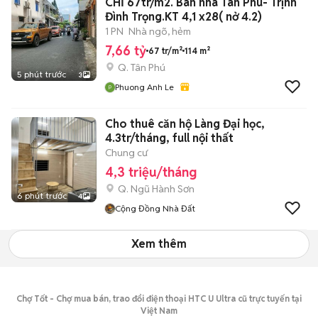
CHỈ 67tr/m2. Bán nhà Tân Phú- Trịnh
Đình Trọng.KT 4,1 x28( nở 4.2)
1 PN
Nhà ngõ, hẻm
7,66 tỷ
67 tr/m²
114 m²
Q. Tân Phú
5 phút trước
3
Phuong Anh Le
Cho thuê căn hộ Làng Đại học,
4.3tr/tháng, full nội thất
Chung cư
4,3 triệu/tháng
Q. Ngũ Hành Sơn
6 phút trước
4
Cộng Đồng Nhà Đất
Xem thêm
Chợ Tốt - Chợ mua bán, trao đổi điện thoại HTC U Ultra cũ trực tuyến tại
Việt Nam