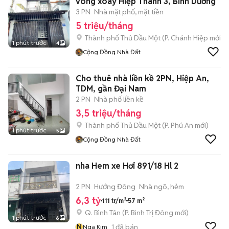
vòng xoay Hiệp Thành 3, Bình Dương
3 PN
Nhà mặt phố, mặt tiền
5 triệu/tháng
Thành phố Thủ Dầu Một
(
P. Chánh Hiệp
mới)
1 phút trước
4
Cộng Đồng Nhà Đất
Cho thuê nhà liền kề 2PN, Hiệp An,
TDM, gần Đại Nam
2 PN
Nhà phố liền kề
3,5 triệu/tháng
Thành phố Thủ Dầu Một
(
P. Phú An
mới)
1 phút trước
5
Cộng Đồng Nhà Đất
nha Hem xe Hơi 891/18 Hl 2
2 PN
Hướng Đông
Nhà ngõ, hẻm
6,3 tỷ
111 tr/m²
57 m²
Q. Bình Tân
(
P. Bình Trị Đông
mới)
1 phút trước
6
N
1
đã bán
Nga Kim