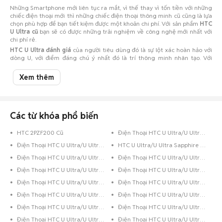
Những Smartphone mới liên tục ra mắt, vì thế thay vì tốn tiền với những
chiếc điện thoại mới thì những chiếc điện thoại thông minh cũ cũng là lựa
chọn phù hợp để bạn tiết kiệm được một khoản chi phí. Với sản phẩm
HTC
U Ultra cũ
bạn sẽ có được những trải nghiệm về công nghệ mới nhất với
chi phí rẻ.
HTC U Ultra đánh giá
của người tiêu dùng đó là sự lột xác hoàn hảo với
dòng U, với điểm đáng chú ý nhất đó là trí thông minh nhân tạo. Với
những gì mà HTC đã trang bị cho mẫu điện thoại này của mình, câu hỏi
đặt ra là
có nên mua HTC U Ultra
không?
Xem thêm
Các từ khóa phổ biến
HTC 2PZF200 Cũ
Điện Thoại HTC U Ultra/U Ultra Sapphire Xanh Dương
Điện Thoại HTC U Ultra/U Ultra Sapphire 8GB Đen
HTC U Ultra/U Ultra Sapphire 64GB Trắng Quốc Tế
Điện Thoại HTC U Ultra/U Ultra Sapphire 64GB Xanh Lá
Điện Thoại HTC U Ultra/U Ultra Sapphire 64GB Xanh Dương
Điện Thoại HTC U Ultra/U Ultra Sapphire 64GB Xám
Điện Thoại HTC U Ultra/U Ultra Sapphire 64GB Vàng Hồng
Điện Thoại HTC U Ultra/U Ultra Sapphire 64GB Vàng
Điện Thoại HTC U Ultra/U Ultra Sapphire 64GB Trắng
Điện Thoại HTC U Ultra/U Ultra Sapphire 64GB Hồng
Điện Thoại HTC U Ultra/U Ultra Sapphire 64GB Đỏ
Điện Thoại HTC U Ultra/U Ultra Sapphire 64GB Đen Bóng
Điện Thoại HTC U Ultra/U Ultra Sapphire 64GB Đen
Điện Thoại HTC U Ultra/U Ultra Sapphire 64GB Bạc
Điện Thoại HTC U Ultra/U Ultra Sapphire 32GB Xanh Dương