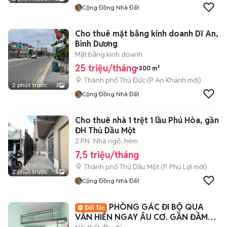
Cộng Đồng Nhà Đất
Cho thuê mặt bằng kinh doanh Dĩ An,
Bình Dương
Mặt bằng kinh doanh
25 triệu/tháng
300 m²
Thành phố Thủ Đức
(
P. An Khánh
mới)
2 phút trước
3
Cộng Đồng Nhà Đất
Cho thuê nhà 1 trệt 1 lầu Phú Hòa, gần
ĐH Thủ Dầu Một
2 PN
Nhà ngõ, hẻm
7,5 triệu/tháng
Thành phố Thủ Dầu Một
(
P. Phú Lợi
mới)
2 phút trước
5
Cộng Đồng Nhà Đất
PHÒNG GÁC ĐI BỘ QUA
VĂN HIẾN NGAY ÂU CƠ. GẦN ĐẦM