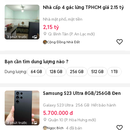
Nhà cấp 4 gác lửng TPHCM giá 2.15 tỷ
Nhà mặt phố, mặt tiền
2,15 tỷ
Q. Bình Tân
(
P. An Lạc
mới)
3 phút trước
4
Cộng Đồng Nhà Đất
Bạn cần tìm
dung lượng
nào ?
Dung lượng:
64 GB
128 GB
256 GB
512 GB
1 TB
2 
Samsung S23 Ultra 8GB/256GB Đen
Galaxy S23 Ultra
256 GB
Hết bảo hành
5.700.000 đ
Quận 10
(
P. Hòa Hưng
mới)
3 phút trước
6
4
đã bán
Ngọc Bích