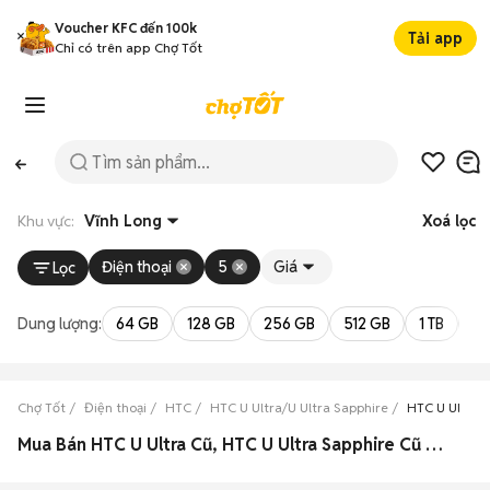
Voucher KFC đến 100k
Tải app
Chỉ có trên app Chợ Tốt
Khu vực:
Vĩnh Long
Xoá lọc
Điện thoại
5
Giá
Lọc
Dung lượng:
64 GB
128 GB
256 GB
512 GB
1 TB
2 
Chợ Tốt
Điện thoại
HTC
HTC U Ultra/U Ultra Sapphire
HTC U Ultra/U
Mua Bán HTC U Ultra Cũ, HTC U Ultra Sapphire Cũ Giá Rẻ Vĩnh Long