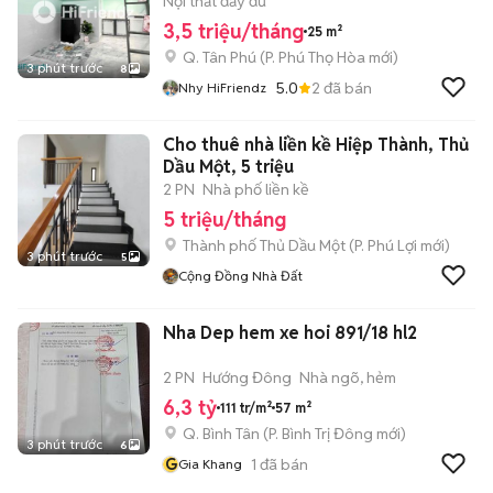
SEN, Q10, Q5, Q11
Nội thất đầy đủ
3,5 triệu/tháng
25 m²
Q. Tân Phú
(
P. Phú Thọ Hòa
mới)
3 phút trước
8
5.0
2
đã bán
Nhy HiFriendz
Cho thuê nhà liền kề Hiệp Thành, Thủ
Dầu Một, 5 triệu
2 PN
Nhà phố liền kề
5 triệu/tháng
Thành phố Thủ Dầu Một
(
P. Phú Lợi
mới)
3 phút trước
5
Cộng Đồng Nhà Đất
Nha Dep hem xe hoi 891/18 hl2
2 PN
Hướng Đông
Nhà ngõ, hẻm
6,3 tỷ
111 tr/m²
57 m²
Q. Bình Tân
(
P. Bình Trị Đông
mới)
3 phút trước
6
G
1
đã bán
Gia Khang