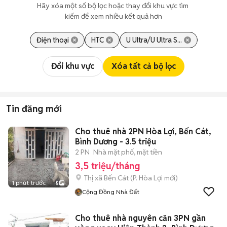
Hãy xóa một số bộ lọc hoặc thay đổi khu vực tìm 
kiếm để xem nhiều kết quả hơn
Điện thoại
HTC
U Ultra/U Ultra S...
Đổi khu vực
Xóa tất cả bộ lọc
Tin đăng mới
Cho thuê nhà 2PN Hòa Lợi, Bến Cát,
Bình Dương - 3.5 triệu
2 PN
Nhà mặt phố, mặt tiền
3,5 triệu/tháng
Thị xã Bến Cát
(
P. Hòa Lợi
mới)
1 phút trước
5
Cộng Đồng Nhà Đất
Cho thuê nhà nguyên căn 3PN gần