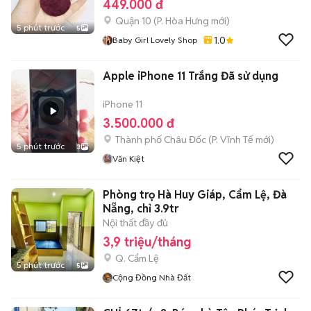
449.000 đ
Quận 10
(
P. Hòa Hưng
mới)
5 phút trước
5
1.0
Baby Girl Lovely Shop
Apple iPhone 11 Trắng Đã sử dụng
iPhone 11
3.500.000 đ
Thành phố Châu Đốc
(
P. Vĩnh Tế
mới)
5 phút trước
3
Văn Kiệt
Phòng trọ Hà Huy Giáp, Cẩm Lệ, Đà
Nẵng, chỉ 3.9tr
Nội thất đầy đủ
3,9 triệu/tháng
Q. Cẩm Lệ
5 phút trước
5
Cộng Đồng Nhà Đất