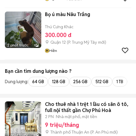
Bọ ú màu Nâu Trắng
Thú Cưng Khác
300.000 đ
Quận 12
(
P. Trung Mỹ Tây
mới)
2 phút trước
1
H
Hiền
Bạn cần tìm
dung lượng
nào ?
Dung lượng:
64 GB
128 GB
256 GB
512 GB
1 TB
2 
Cho thuê nhà 1 trệt 1 lầu có sân ô tô,
full nội thất gần Chợ Phú Hoà
2 PN
Nhà mặt phố, mặt tiền
9 triệu/tháng
Thành phố Thuận An
(
P. An Phú
mới)
2 phút trước
2