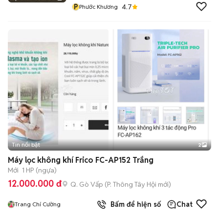
P
4.7
Phước Khương
Tin nổi bật
2
Máy lọc không khí Frico FC-AP152 Trắng
Mới
1 HP (ngựa)
12.000.000 đ
Q. Gò Vấp
(
P. Thông Tây Hội
mới)
Bấm để hiện số
Chat
Trang Chí Cường