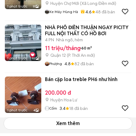
Huyện Chợ Mới
(
Xã Long Điền
mới)
1 phút trước
11
4.6
48
đã bán
Xe Máy Hùng Hà
NHÀ PHỐ ĐIỀN THUẬN NGAY PICITY
FULL NỘI THẤT CÓ HỒ BƠI
4 PN
Nhà ngõ, hẻm
11 triệu/tháng
60 m²
Quận 12
(
P. Thới An
mới)
1 phút trước
10
4.8
82
đã bán
Phượng
Bán cặp loa treble PH6 như hình
200.000 đ
Huyện Hoa Lư
3.4
18
đã bán
Cốm
1 phút trước
4
Xem thêm