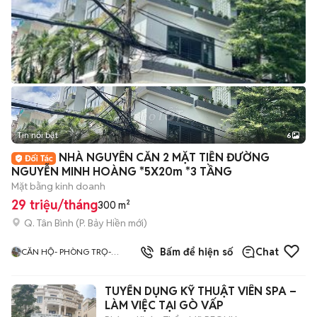
Tin nổi bật
6
+
2
NHÀ NGUYÊN CĂN 2 MẶT TIỀN ĐƯỜNG
NGUYỄN MINH HOÀNG *5X20m *3 TẦNG
Mặt bằng kinh doanh
29 triệu/tháng
300 m²
Q. Tân Bình
(
P. Bảy Hiền
mới)
4.0
Bấm để hiện số
Chat
CĂN HỘ- PHÒNG TRỌ-
ĐÚNG HÌNH ĐÚNG GIÁ TÂN
BÌNH
TUYỂN DỤNG KỸ THUẬT VIÊN SPA –
LÀM VIỆC TẠI GÒ VẤP