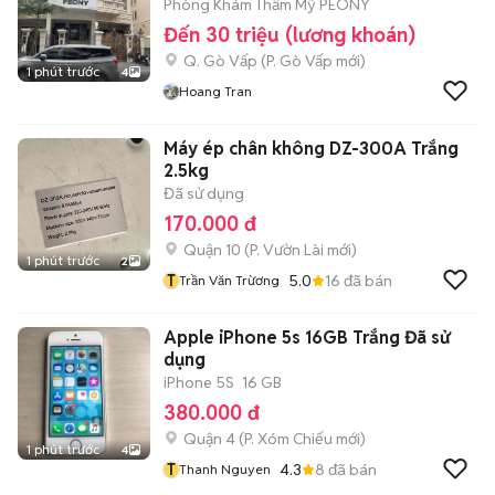
Phòng Khám Thẩm Mỹ PEONY
Đến 30 triệu (lương khoán)
Q. Gò Vấp
(
P. Gò Vấp
mới)
1 phút trước
4
Hoang Tran
Máy ép chân không DZ-300A Trắng
2.5kg
Đã sử dụng
170.000 đ
Quận 10
(
P. Vườn Lài
mới)
1 phút trước
2
T
5.0
16
đã bán
Trần Văn Trừơng
Apple iPhone 5s 16GB Trắng Đã sử
dụng
iPhone 5S
16 GB
380.000 đ
Quận 4
(
P. Xóm Chiếu
mới)
1 phút trước
4
T
4.3
8
đã bán
Thanh Nguyen