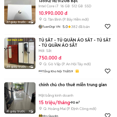
1355U/16/512GB Bạc
Intel Core i7
16 GB
512 GB
SSD
10.990.000 đ
Q. Tân Bình
(
P. Bảy Hiền
mới)
37 giây trước
6
5.0
382
đã bán
TuanDigi VN
TỦ SẮT - TỦ QUẦN ÁO SẮT - TỦ SẮT
- TỦ QUẦN ÁO SẮT
Mới
Sắt
750.000 đ
Q. Gò Vấp
(
P. An Hội Tây
mới)
39 giây trước
1
Tổng Kho Nội Thất59
chính chủ cho thuê miễn trung gian
Mặt bằng kinh doanh
15 triệu/tháng
90 m²
Q. Hoàng Mai
(
P. Định Công
mới)
41 giây trước
7
M
Mrs Quyên