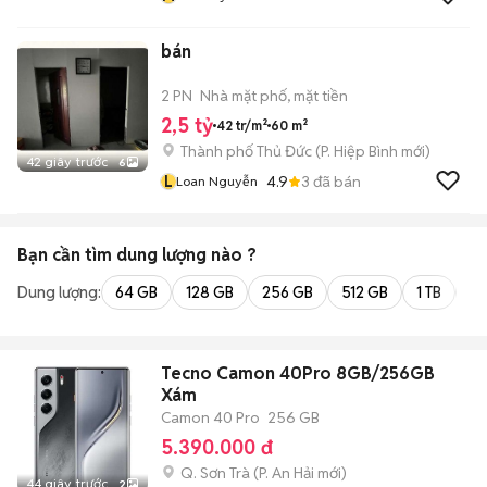
bán
2 PN
Nhà mặt phố, mặt tiền
2,5 tỷ
42 tr/m²
60 m²
Thành phố Thủ Đức
(
P. Hiệp Bình
mới)
42 giây trước
6
L
4.9
3
đã bán
Loan Nguyễn
Bạn cần tìm
dung lượng
nào ?
Dung lượng:
64 GB
128 GB
256 GB
512 GB
1 TB
2 
Tecno Camon 40Pro 8GB/256GB
Xám
Camon 40 Pro
256 GB
5.390.000 đ
Q. Sơn Trà
(
P. An Hải
mới)
44 giây trước
2