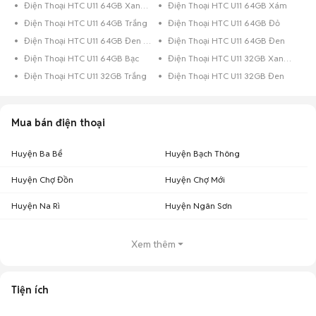
Điện Thoại HTC U11 64GB Xanh Dương
Điện Thoại HTC U11 64GB Xám
chênh lệch từ 1 triệu đến 2 triệu. Hoặc có một số máy vẫn còn hạn bảo
hành thì sẽ cao giá hơn là đã hết hạn bảo hành hay các phụ kiện kèm
Điện Thoại HTC U11 64GB Trắng
Điện Thoại HTC U11 64GB Đỏ
theo máy, máy còn nguyên zin,... đều sẽ dẫn đến giá cả khác nhau.
Điện Thoại HTC U11 64GB Đen Bóng
Điện Thoại HTC U11 64GB Đen
Điện Thoại HTC U11 64GB Bạc
Điện Thoại HTC U11 32GB Xanh Dương
Điện Thoại HTC U11 32GB Trắng
Điện Thoại HTC U11 32GB Đen
Mua bán điện thoại
Huyện Ba Bể
Huyện Bạch Thông
Huyện Chợ Đồn
Huyện Chợ Mới
Huyện Na Rì
Huyện Ngân Sơn
Xem thêm
Bảng giá HTC U11 cũ 99% được cập nhật mới nhất tại Chợ Tốt
Tiện ích
Các phiên bản HTC U11
Giá trung
Giá thấp
Giá cao
cũ
bình
nhất
nhất