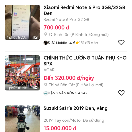
Xiaomi Redmi Note 6 Pro 3GB/32GB
Đen
Redmi Note 6 Pro
32 GB
700.000 đ
Q. Bình Tân
(
P. Bình Trị Đông
mới)
1 phút trước
4
4.6
131
đã bán
ĐỨC Mobile
CHÍNH THỨC LƯƠNG TUẦN PHỤ KHO
SPX
AGARI
Đến 320.000 đ/ngày
Thị xã Bến Cát
(
P. Hòa Lợi
mới)
1 phút trước
1
ĐẶNG VĂN RÔNG AGARI
Suzuki Satria 2019 Đen, vàng
2019
Tay côn/Moto
Đã sử dụng
15.000.000 đ