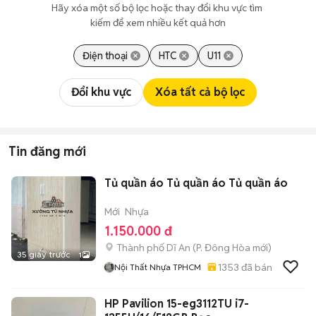
Hãy xóa một số bộ lọc hoặc thay đổi khu vực tìm 
kiếm để xem nhiều kết quả hơn
Điện thoại
HTC
U11
Đổi khu vực
Xóa tất cả bộ lọc
Tin đăng mới
Tủ quần áo Tủ quần áo Tủ quần áo
Mới
Nhựa
1.150.000 đ
Thành phố Dĩ An
(
P. Đông Hòa
mới)
35 giây trước
1
1353
đã bán
Nội Thất Nhựa TPHCM
HP Pavilion 15-eg3112TU i7-