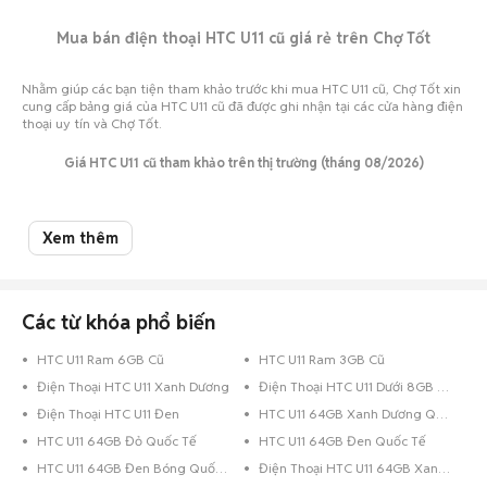
Mua bán điện thoại HTC U11 cũ giá rẻ trên Chợ Tốt
Nhằm giúp các bạn tiện tham khảo trước khi mua HTC U11 cũ, Chợ Tốt xin
cung cấp bảng giá của HTC U11 cũ đã được ghi nhận tại các cửa hàng điện
thoại uy tín và Chợ Tốt.
Giá HTC U11 cũ tham khảo trên thị trường (tháng 08/2026)
Mua HTC U11 cũ
Giá bán thấp nhất
Giá bán cao nhất
Xem thêm
HTC U11 cũ Nhattao
2,500,000
3,350,000
HTC U11 cũ CellphoneS
Hết hàng
Hết hàng
Các từ khóa phổ biến
HTC U11 cũ Chợ Tốt
2,000,000
3,200,000
HTC U11 Ram 6GB Cũ
HTC U11 Ram 3GB Cũ
Sẽ không khó để bạn có thể tìm mua HTC U11 cũ tại Bắc Kạn hay bất cứ
Điện Thoại HTC U11 Xanh Dương
Điện Thoại HTC U11 Dưới 8GB Xanh Dương
đâu bởi đây là một thiết bị rất phổ biến ở thời điểm hiện tại. Thế nhưng,
giữa hàng ngàn chiếc HTC U11 cũ hiện đang bán với nhiều mức giá khác
Điện Thoại HTC U11 Đen
HTC U11 64GB Xanh Dương Quốc Tế
nhau khiến cho bạn trở nên hoang mang và khó chọn lựa.
HTC U11 64GB Đỏ Quốc Tế
HTC U11 64GB Đen Quốc Tế
Có rất nhiều yếu tố khác nhau dẫn tới sự chênh lệch về giá bán của HTC
HTC U11 64GB Đen Bóng Quốc Tế
Điện Thoại HTC U11 64GB Xanh Lá
U11 cũ. Lấy ví dụ đơn giản như HTC U11 cũ có nhiều phiên bản dung lượng
khác nhau như HTC U11 64GB cũ và HTC U11 128GB cũ, nên dẫn đến có sự