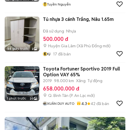
T
Tuyền Nguyễn
Tủ nhựa 3 cánh Trắng, Nâu 1.65m
Đã sử dụng
Nhựa
500.000 đ
Huyện Gia Lâm
(
Xã Phù Đổng
mới)
44 giây trước
2
K
17
đã bán
Ký
Toyota Fortuner Sportivo 2019 Full
Option VAY 65%
2019
98.000 km
Xăng
Tự động
658.000.000 đ
Q. Bình Tân
(
P. An Lạc
mới)
1 phút trước
20
4.3
42
đã bán
XUÂN DUY AUTO