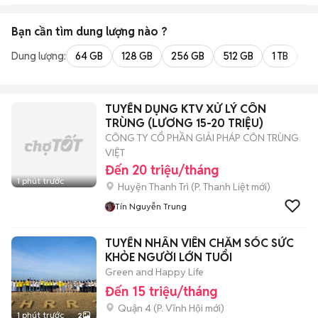
Bạn cần tìm
dung lượng
nào ?
Dung lượng:
64 GB
128 GB
256 GB
512 GB
1 TB
2 
TUYỂN DỤNG KTV XỬ LÝ CÔN
TRÙNG (LƯƠNG 15-20 TRIỆU)
CÔNG TY CỔ PHẦN GIẢI PHÁP CÔN TRÙNG
VIỆT
Đến 20 triệu/tháng
1 phút trước
Huyện Thanh Trì
(
P. Thanh Liệt
mới)
Tín Nguyễn Trung
TUYỂN NHÂN VIÊN CHĂM SÓC SỨC
KHỎE NGƯỜI LỚN TUỔI
Green and Happy Life
Đến 15 triệu/tháng
Quận 4
(
P. Vĩnh Hội
mới)
1 phút trước
2