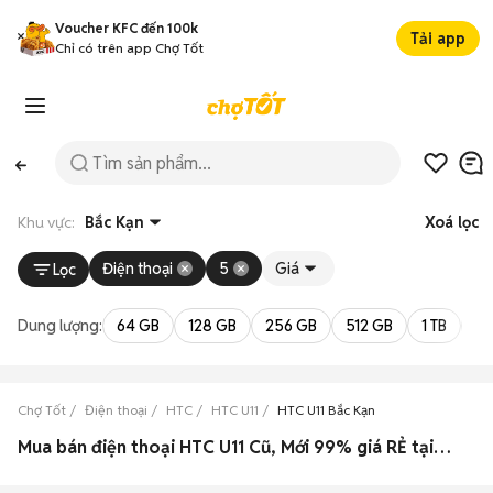
Voucher KFC đến 100k
Tải app
Chỉ có trên app Chợ Tốt
Khu vực:
Bắc Kạn
Xoá lọc
Điện thoại
5
Giá
Lọc
Dung lượng:
64 GB
128 GB
256 GB
512 GB
1 TB
2 
Chợ Tốt
Điện thoại
HTC
HTC U11
HTC U11 Bắc Kạn
Mua bán điện thoại HTC U11 Cũ, Mới 99% giá RẺ tại Bắc Kạn