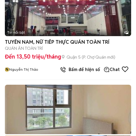
Tin nổi bật
1
TUYỂN NAM, NỮ TIẾP THỰC QUÁN TOÀN TRÍ
QUÁN ĂN TOÀN TRÍ
Đến 13,50 triệu/tháng
Quận 5
(
P. Chợ Quán
mới)
N
Bấm để hiện số
Chat
Nguyễn Thị Thảo