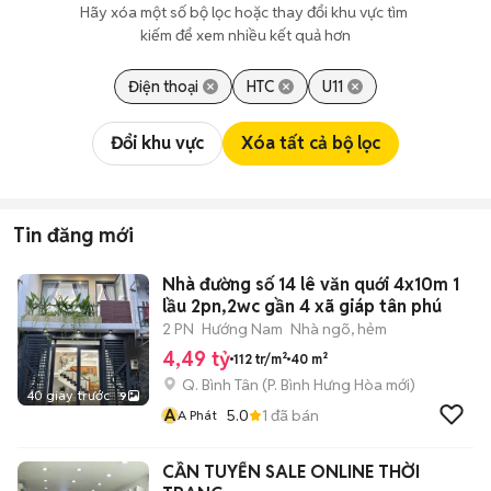
Hãy xóa một số bộ lọc hoặc thay đổi khu vực tìm 
kiếm để xem nhiều kết quả hơn
Điện thoại
HTC
U11
Đổi khu vực
Xóa tất cả bộ lọc
Tin đăng mới
Nhà đường số 14 lê văn quới 4x10m 1
lầu 2pn,2wc gần 4 xã giáp tân phú
2 PN
Hướng Nam
Nhà ngõ, hẻm
4,49 tỷ
112 tr/m²
40 m²
Q. Bình Tân
(
P. Bình Hưng Hòa
mới)
40 giây trước
9
A
5.0
1
đã bán
A Phát
CẦN TUYỂN SALE ONLINE THỜI