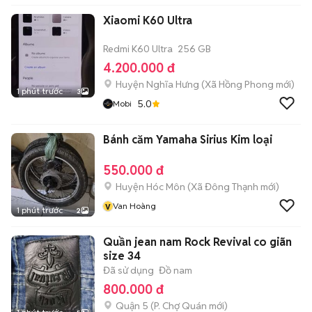
Xiaomi K60 Ultra
Redmi K60 Ultra
256 GB
4.200.000 đ
Huyện Nghĩa Hưng
(
Xã Hồng Phong
mới)
1 phút trước
3
5.0
Mobi
Bánh căm Yamaha Sirius Kim loại
550.000 đ
Huyện Hóc Môn
(
Xã Đông Thạnh
mới)
v
Van Hoàng
1 phút trước
2
Quần jean nam Rock Revival co giãn
size 34
Đã sử dụng
Đồ nam
800.000 đ
Quận 5
(
P. Chợ Quán
mới)