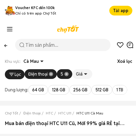
Voucher KFC đến 100k
Tải app
Chỉ có trên app Chợ Tốt
Khu vực:
Cà Mau
Xoá lọc
Điện thoại
5
Giá
Lọc
Dung lượng:
64 GB
128 GB
256 GB
512 GB
1 TB
2 
Chợ Tốt
Điện thoại
HTC
HTC U11
HTC U11 Cà Mau
Mua bán điện thoại HTC U11 Cũ, Mới 99% giá RẺ tại Cà Mau