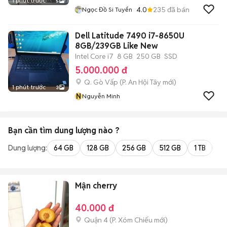
1 phút trước
5
4.0
235
đã bán
Ngọc Đồ Si Tuyển
Dell Latitude 7490 i7-8650U
8GB/239GB Like New
Intel Core i7
8 GB
250 GB
SSD
5.000.000 đ
Q. Gò Vấp
(
P. An Hội Tây
mới)
1 phút trước
3
N
Nguyễn Minh
Bạn cần tìm
dung lượng
nào ?
Dung lượng:
64 GB
128 GB
256 GB
512 GB
1 TB
2 
Mận cherry
40.000 đ
Quận 4
(
P. Xóm Chiếu
mới)