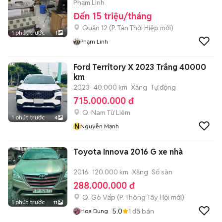
Phạm Linh
Đến 15 triệu/tháng
Quận 12
(
P. Tân Thới Hiệp
mới)
1 phút trước
1
Phạm Linh
Ford Territory X 2023 Trắng 40000
km
2023
40.000 km
Xăng
Tự động
715.000.000 đ
Q. Nam Từ Liêm
1 phút trước
4
N
Nguyễn Mạnh
Toyota Innova 2016 G xe nhà
2016
120.000 km
Xăng
Số sàn
288.000.000 đ
Q. Gò Vấp
(
P. Thông Tây Hội
mới)
1 phút trước
11
5.0
1
đã bán
Hoa Dung