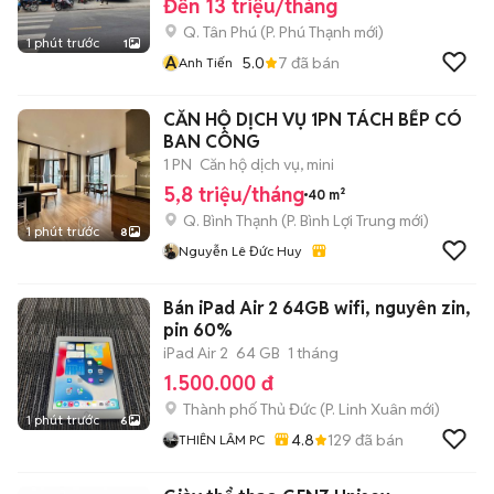
Đến 13 triệu/tháng
Q. Tân Phú
(
P. Phú Thạnh
mới)
1 phút trước
1
A
5.0
7
đã bán
Anh Tiến
CĂN HỘ DỊCH VỤ 1PN TÁCH BẾP CÓ
BAN CÔNG
1 PN
Căn hộ dịch vụ, mini
5,8 triệu/tháng
40 m²
Q. Bình Thạnh
(
P. Bình Lợi Trung
mới)
1 phút trước
8
Nguyễn Lê Đức Huy
Bán iPad Air 2 64GB wifi, nguyên zin,
pin 60%
iPad Air 2
64 GB
1 tháng
1.500.000 đ
Thành phố Thủ Đức
(
P. Linh Xuân
mới)
1 phút trước
6
4.8
129
đã bán
THIÊN LÂM PC