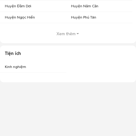
Huyện Đầm Dơi
Huyện Năm Căn
Huyện Ngọc Hiển
Huyện Phú Tân
Xem thêm
Bảng giá HTC U11 cũ 99% được cập nhật mới nhất tại Chợ Tốt
Tiện ích
Các phiên bản HTC U11
Giá trung
Giá thấp
Giá cao
cũ
bình
nhất
nhất
Kinh nghiệm
HTC U11 64GB cũ
2,750,000
2,000,000
3,000,0000
HTC U11 128GB cũ
2,900,000
2,500,000
3,200,0000
Cùng Chợ Tốt điểm qua các tính năng nổi trội của chiếc HTC U11 cũ để
giải đáp lý do vì sao chiếc HTC U11 cũ này chưa bao giờ hết HOT nhé!
Hãng sản xuất
HTC
Kích thước
153.9 x 75.9 x 7.9 mm (6.06 x 2.99 x 0.31 in)
Trọng lượng
169 g (5.96 oz)