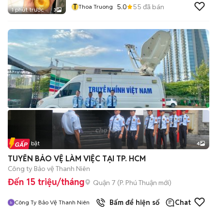
T
5.0
55
đã bán
Thoa Truong
1 phút trước
3
Tin nổi bật
4
TUYỂN BẢO VỆ LÀM VIỆC TẠI TP. HCM
Công ty Bảo vệ Thanh Niên
Đến 15 triệu/tháng
Quận 7
(
P. Phú Thuận
mới)
Bấm để hiện số
Chat
Công Ty Bảo Vệ Thanh Niên