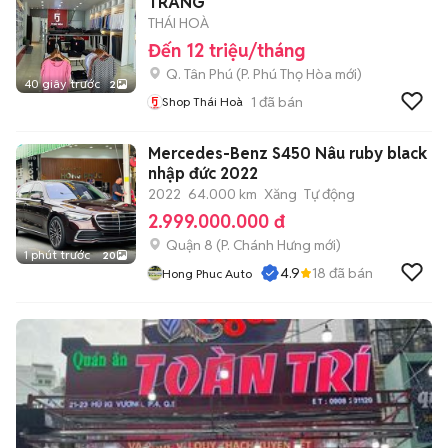
TRANG
THÁI HOÀ
Đến 12 triệu/tháng
Q. Tân Phú
(
P. Phú Thọ Hòa
mới)
40 giây trước
2
1
đã bán
Shop Thái Hoà
Mercedes-Benz S450 Nâu ruby black
nhập đức 2022
2022
64.000 km
Xăng
Tự động
2.999.000.000 đ
Quận 8
(
P. Chánh Hưng
mới)
1 phút trước
20
4.9
18
đã bán
Hong Phuc Auto