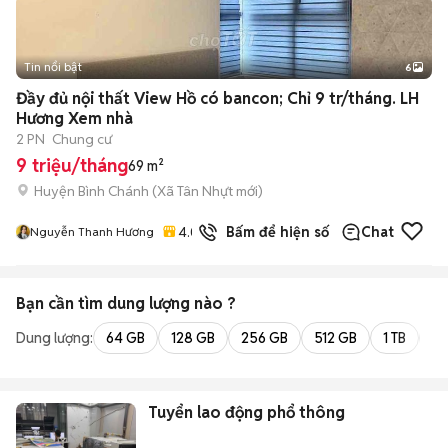
Tin nổi bật
6
+
2
Đầy đủ nội thất View Hồ có bancon; Chỉ 9 tr/tháng. LH
Hương Xem nhà
2 PN
Chung cư
9 triệu/tháng
69 m²
Huyện Bình Chánh
(
Xã Tân Nhựt
mới)
4.0
Bấm để hiện số
Chat
Nguyễn Thanh Hương
Bạn cần tìm
dung lượng
nào ?
Dung lượng:
64 GB
128 GB
256 GB
512 GB
1 TB
2 
Tuyển lao động phổ thông