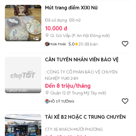
Mút trang điểm XIXI Nữ
Đã sử dụng
Đồ nữ
10.000 đ
Q. Gò Vấp
(
P. An Hội Đông
mới)
1 phút trước
5
5.0
20
đã bán
Hoài Hoài
CẦN TUYỂN NHÂN VIÊN BẢO VỆ
: CÔNG TY CỔ PHÂN BẢO VỆ CHUYÊN
NGHIỆP YUKI 24H
Đến 8 triệu/tháng
1 phút trước
Quận 12
(
P. Trung Mỹ Tây
mới)
HỒ SỸ TƯỜNG
TÀI XẾ B2 HOẶC C TRUNG CHUYỂN
CTY XE KHÁCH MƯỜI PHƯƠNG