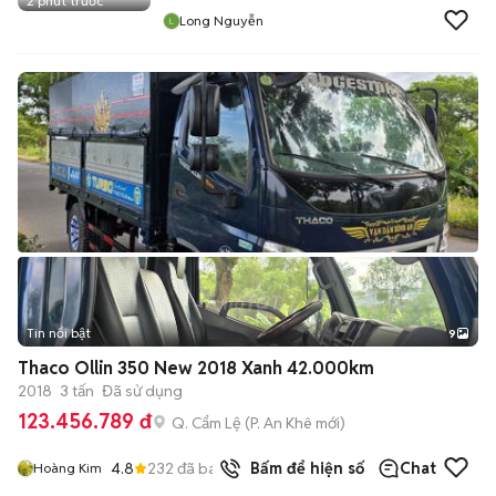
2 phút trước
Long Nguyễn
Tin nổi bật
9
+
2
Thaco Ollin 350 New 2018 Xanh 42.000km
2018
3 tấn
Đã sử dụng
123.456.789 đ
Q. Cẩm Lệ
(
P. An Khê
mới)
4.8
232
đã bán
Bấm để hiện số
Chat
Hoàng Kim