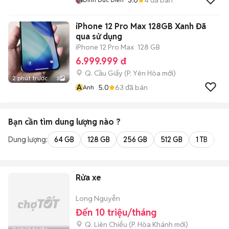
iPhone 12 Pro Max 128GB Xanh Đã
qua sử dụng
iPhone 12 Pro Max
128 GB
6.999.999 đ
Q. Cầu Giấy
(
P. Yên Hòa
mới)
2 phút trước
3
A
5.0
63
đã bán
Anh
Bạn cần tìm
dung lượng
nào ?
Dung lượng:
64 GB
128 GB
256 GB
512 GB
1 TB
2 
Rửa xe
Long Nguyễn
Đến 10 triệu/tháng
Q. Liên Chiểu
(
P. Hòa Khánh
mới)