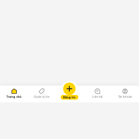
Bộ nhớ đệm /
128 GB, 6 GB RAM
Ram
Bộ nhớ trong
128 GB
Loại SIM
2 SIM (Nano-SIM)
Loại màn hình
Cảm ứng điện dung Super LCD5, 16 triệu màu
Kích thước
5.5 inches
màn hình
Độ phân giải
1440 x 2560 pixels
màn hình
Hệ điều hành
Android
Phiên bản hệ
Android 7.1 (Nougat)
điều hành
Chipset
Qualcomm MSM8998 Snapdragon 835
Trang chủ
Quản lý tin
Liên hệ
Tài khoản
Đăng tin
CPU
4x 2.45 GHz Kryo & 4x 1.9 GHz Kryo
GPU
Adreno 540
Khe cắm thẻ
microSD, lên đến 256 GB (sử dụng khe SIM 2)
nhớ
12 MP, f/1.7, tự động lấy nét nhận diện theo giai đoạn,
Camera sau
OIS, LED flash kép (2 tone)