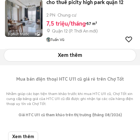
cho thuê picity high park quận 12
2 PN
Chung cư
7,5 triệu/tháng
57 m²
Quận 12
(
P. Thới An
mới)
3 phút trước
3
Tuấn Vũ
Xem thêm
Mua bán điện thoại HTC U11 cũ giá rẻ trên Chợ Tốt
Nhằm giúp các bạn tiện tham khảo trước khi mua HTC U11 cũ, Chợ Tốt xin
cung cấp bảng giá của HTC U11 cũ đã được ghi nhận tại các cửa hàng điện
thoại uy tín và Chợ Tốt.
Giá HTC U11 cũ tham khảo trên thị trường (tháng 08/2026)
Mua HTC U11 cũ
Giá bán thấp nhất
Giá bán cao nhất
Xem thêm