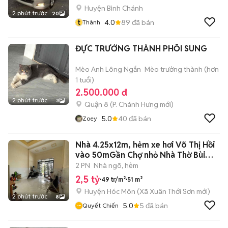
Huyện Bình Chánh
2 phút trước
20
t
4.0
89
đã bán
Thành
ĐỰC TRƯỞNG THÀNH PHỐI SUNG
Mèo Anh Lông Ngắn
Mèo trưởng thành (hơn
1 tuổi)
2.500.000 đ
2 phút trước
3
Quận 8
(
P. Chánh Hưng
mới)
5.0
40
đã bán
Zoey
Nhà 4.25x12m, hẻm xe hơi Võ Thị Hồi
vào 50mGần Chợ nhỏ Nhà Thờ Bùi
Môn
2 PN
Nhà ngõ, hẻm
2,5 tỷ
49 tr/m²
51 m²
Huyện Hóc Môn
(
Xã Xuân Thới Sơn
mới)
2 phút trước
8
5.0
5
đã bán
Quyết Chiến