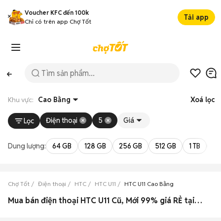
Voucher KFC đến 100k
Tải app
Chỉ có trên app Chợ Tốt
Khu vực:
Cao Bằng
Xoá lọc
Điện thoại
5
Giá
Lọc
Dung lượng:
64 GB
128 GB
256 GB
512 GB
1 TB
2 
Chợ Tốt
Điện thoại
HTC
HTC U11
HTC U11 Cao Bằng
Mua bán điện thoại HTC U11 Cũ, Mới 99% giá RẺ tại Cao Bằng