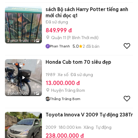
sách Bộ sách Harry Potter tiếng anh
mới chỉ đọc q1
Đã sử dụng
849.999 đ
Quận 11
(
P. Bình Thới
mới)
2 phút trước
2
5.0
2
đã bán
Phan Thanh
Honda Cub tom 70 siêu đẹp
1989
Xe số
Đã sử dụng
13.000.000 đ
Huyện Trảng Bom
2 phút trước
7
Thắng Trảng Bom
Toyota Innova V 2009 Tự động 238Tr
2009
180.000 km
Xăng
Tự động
238.000.000 đ