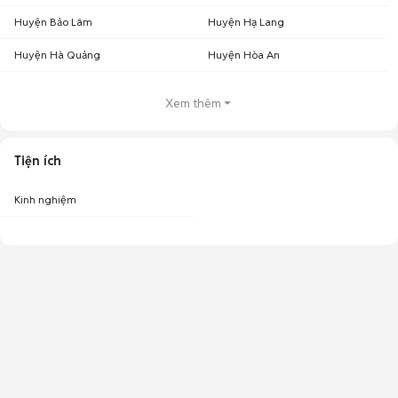
Huyện Bảo Lâm
Huyện Hạ Lang
Huyện Hà Quảng
Huyện Hòa An
Xem thêm
Bảng giá HTC U11 cũ 99% được cập nhật mới nhất tại Chợ Tốt
Tiện ích
Các phiên bản HTC U11
Giá trung
Giá thấp
Giá cao
cũ
bình
nhất
nhất
Kinh nghiệm
HTC U11 64GB cũ
2,750,000
2,000,000
3,000,0000
HTC U11 128GB cũ
2,900,000
2,500,000
3,200,0000
Cùng Chợ Tốt điểm qua các tính năng nổi trội của chiếc HTC U11 cũ để
giải đáp lý do vì sao chiếc HTC U11 cũ này chưa bao giờ hết HOT nhé!
Hãng sản xuất
HTC
Kích thước
153.9 x 75.9 x 7.9 mm (6.06 x 2.99 x 0.31 in)
Trọng lượng
169 g (5.96 oz)