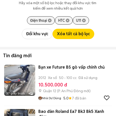
Hãy xóa một số bộ lọc hoặc thay đổi khu vực tìm 
kiếm để xem nhiều kết quả hơn
Điện thoại
HTC
U11
Đổi khu vực
Xóa tất cả bộ lọc
Tin đăng mới
Bạn xe Future BS gò vấp chính chủ
2012
Xe số
50 - 100 cc
Đã sử dụng
10.500.000 đ
Quận 12
(
P. An Phú Đông
mới)
37 giây trước
4
5.0
7
đã bán
Nhà Dư Dùng
Bao đàn Roland Ea7 Bk3 Bk5 Xanh