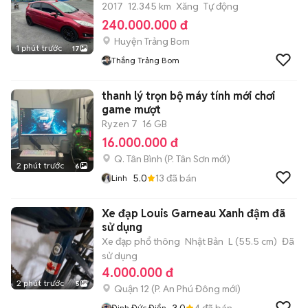
2017
12.345 km
Xăng
Tự động
240.000.000 đ
Huyện Trảng Bom
1 phút trước
17
Thắng Trảng Bom
thanh lý trọn bộ máy tính mới chơi
game mượt
Ryzen 7
16 GB
16.000.000 đ
Q. Tân Bình
(
P. Tân Sơn
mới)
2 phút trước
6
5.0
13
đã bán
Linh
Xe đạp Louis Garneau Xanh đậm đã
sử dụng
Xe đạp phổ thông
Nhật Bản
L (55.5 cm)
Đã
sử dụng
4.000.000 đ
2 phút trước
5
Quận 12
(
P. An Phú Đông
mới)
3.0
4
đã bán
Đinh Đức Điển