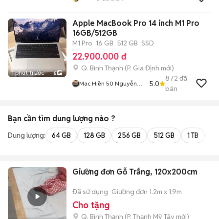
Apple MacBook Pro 14 inch M1 Pro
16GB/512GB
M1 Pro
16 GB
512 GB
SSD
22.900.000 đ
Q. Bình Thạnh
(
P. Gia Định
mới)
1 phút trước
6
872
đã
5.0
Mac Hiền 50 Nguyễn
bán
Cửu Vân
Bạn cần tìm
dung lượng
nào ?
Dung lượng:
64 GB
128 GB
256 GB
512 GB
1 TB
2 
Giường đơn Gỗ Trắng, 120x200cm
Đã sử dụng
Giường đơn 1.2m x 1.9m
Cho tặng
Q. Bình Thạnh
(
P. Thạnh Mỹ Tây
mới)