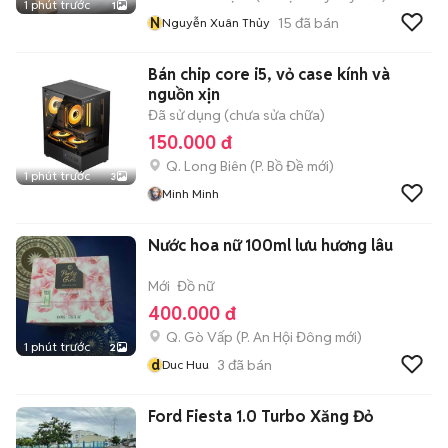
1 phút trước
1
N
15
đã bán
Nguyễn Xuân Thủy
Bán chip core i5, vỏ case kính và
nguồn xịn
Đã sử dụng (chưa sửa chữa)
150.000 đ
Q. Long Biên
(
P. Bồ Đề
mới)
1 phút trước
3
Minh Minh
Nước hoa nữ 100ml lưu hương lâu
Mới
Đồ nữ
400.000 đ
Q. Gò Vấp
(
P. An Hội Đông
mới)
1 phút trước
2
d
3
đã bán
Duc Huu
Ford Fiesta 1.0 Turbo Xăng Đỏ