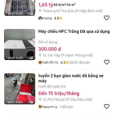
1,65 tỷ
55 tr/m²
30 m²
Thành phố Thủ Đức
(
P. Hiệp Bình
mới)
1 phút trước
10
4.8
Huong
Máy chiếu HPC Trắng Đã qua sử dụng
Đã sử dụng
300.000 đ
Q. Gò Vấp
(
P. Hạnh Thông
mới)
1 phút trước
2
4.2
5849
đã bán
Tuấn Đồ Cũ
tuyển 2 bạn giao nước đá bằng xe
máy
nước đá ngân hà
Đến 15 triệu/tháng
Q. Phú Nhuận
(
P. Cầu Kiệu
mới)
1 phút trước
2
N
1
đã bán
Nguyen Ly