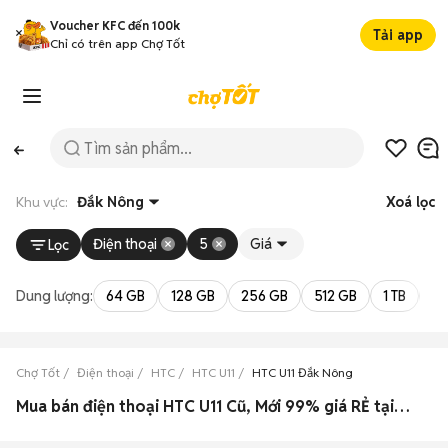
Voucher KFC đến 100k
Tải app
Chỉ có trên app Chợ Tốt
Khu vực:
Đắk Nông
Xoá lọc
Điện thoại
5
Giá
Lọc
Dung lượng:
64 GB
128 GB
256 GB
512 GB
1 TB
2 
Chợ Tốt
Điện thoại
HTC
HTC U11
HTC U11 Đắk Nông
Mua bán điện thoại HTC U11 Cũ, Mới 99% giá RẺ tại Đắk Nông