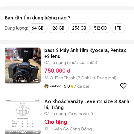
Bạn cần tìm
dung lượng
nào ?
Dung lượng:
64 GB
128 GB
256 GB
512 GB
1 TB
2 
pass 2 Máy ảnh film Kyocera, Pentax
+2 lens
Đã sử dụng (chưa sửa chữa)
750.000 đ
Q. Bình Thạnh
(
P. Bình Lợi Trung
mới)
1 phút trước
6
5.0
7
đã bán
Bunbeo
Áo khoác Varsity Levents size 3 Xanh
lá, Trắng
Đã sử dụng
Cả nam và nữ
Cho tặng
Huyện Gò Công Đông
1 phút trước
3