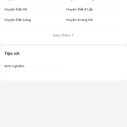
Huyện Đắk Mil
Huyện Đắk R'Lấp
Huyện Đắk Song
Huyện Krông Nô
Xem thêm
Bảng giá HTC U11 cũ 99% được cập nhật mới nhất tại Chợ Tốt
Tiện ích
Các phiên bản HTC U11
Giá trung
Giá thấp
Giá cao
cũ
bình
nhất
nhất
Kinh nghiệm
HTC U11 64GB cũ
2,750,000
2,000,000
3,000,0000
HTC U11 128GB cũ
2,900,000
2,500,000
3,200,0000
Cùng Chợ Tốt điểm qua các tính năng nổi trội của chiếc HTC U11 cũ để
giải đáp lý do vì sao chiếc HTC U11 cũ này chưa bao giờ hết HOT nhé!
Hãng sản xuất
HTC
Kích thước
153.9 x 75.9 x 7.9 mm (6.06 x 2.99 x 0.31 in)
Trọng lượng
169 g (5.96 oz)