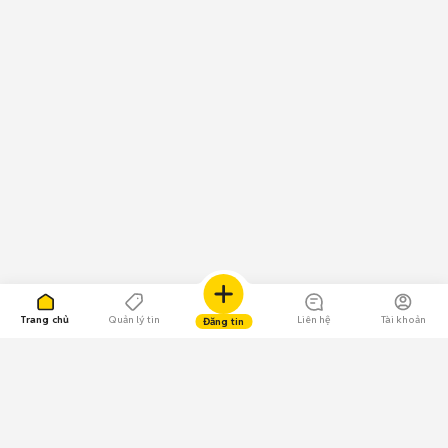
Bộ nhớ đệm /
128 GB, 6 GB RAM
Ram
Bộ nhớ trong
128 GB
Loại SIM
2 SIM (Nano-SIM)
Loại màn hình
Cảm ứng điện dung Super LCD5, 16 triệu màu
Kích thước
5.5 inches
màn hình
Độ phân giải
1440 x 2560 pixels
màn hình
Hệ điều hành
Android
Phiên bản hệ
Android 7.1 (Nougat)
điều hành
Chipset
Qualcomm MSM8998 Snapdragon 835
Trang chủ
Quản lý tin
Liên hệ
Tài khoản
Đăng tin
CPU
4x 2.45 GHz Kryo & 4x 1.9 GHz Kryo
GPU
Adreno 540
Khe cắm thẻ
microSD, lên đến 256 GB (sử dụng khe SIM 2)
nhớ
12 MP, f/1.7, tự động lấy nét nhận diện theo giai đoạn,
Camera sau
OIS, LED flash kép (2 tone)