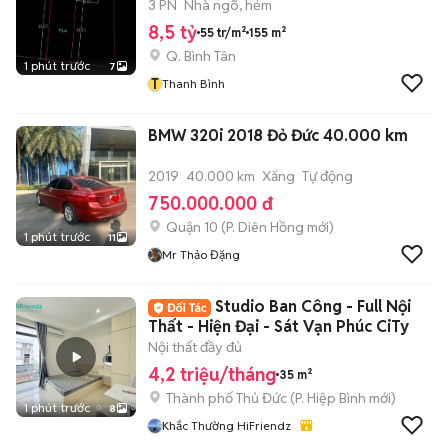
3 PN
Nhà ngõ, hẻm
8,5 tỷ
55 tr/m²
155 m²
Q. Bình Tân
1 phút trước
7
T
Thanh Bình
BMW 320i 2018 Đỏ Đức 40.000 km
2019
40.000 km
Xăng
Tự động
750.000.000 đ
Quận 10
(
P. Diên Hồng
mới)
1 phút trước
11
Mr Thảo Đặng
Studio Ban Công - Full Nội
Thất - Hiện Đại - Sát Vạn Phúc CiTy
Nội thất đầy đủ
4,2 triệu/tháng
35 m²
Thành phố Thủ Đức
(
P. Hiệp Bình
mới)
1 phút trước
8
Khắc Thường HiFriendz