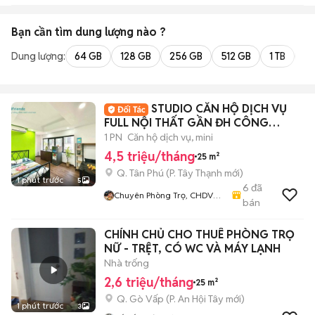
Bạn cần tìm
dung lượng
nào ?
Dung lượng:
64 GB
128 GB
256 GB
512 GB
1 TB
2 
STUDIO CĂN HỘ DỊCH VỤ
FULL NỘI THẤT GẦN ĐH CÔNG
THƯƠNG, AEON MALL TP
1 PN
Căn hộ dịch vụ, mini
4,5 triệu/tháng
25 m²
Q. Tân Phú
(
P. Tây Thạnh
mới)
1 phút trước
5
6
đã
Chuyên Phòng Trọ, CHDV
bán
Giá Rẻ Tại Bình Tân, Tân Phú,
Tân Bình, Q12, Bình Chánh
CHÍNH CHỦ CHO THUÊ PHÒNG TRỌ
NỮ - TRỆT, CÓ WC VÀ MÁY LẠNH
Nhà trống
2,6 triệu/tháng
25 m²
Q. Gò Vấp
(
P. An Hội Tây
mới)
1 phút trước
3