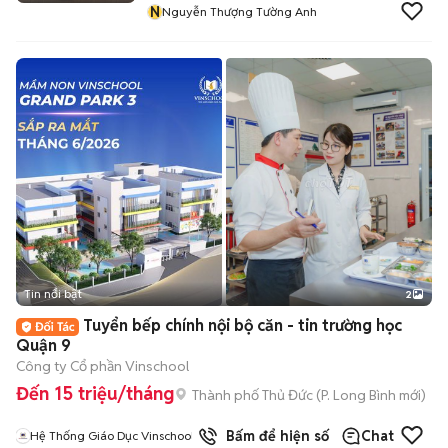
N
Nguyễn Thượng Tường Anh
Tin nổi bật
2
Tuyển bếp chính nội bộ căn - tin trường học
Quận 9
Công ty Cổ phần Vinschool
Đến 15 triệu/tháng
Thành phố Thủ Đức
(
P. Long Bình
mới)
Bấm để hiện số
Chat
Hệ Thống Giáo Dục Vinschool