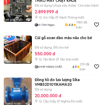
THÁO MÁY CHẠY KHỎE
Đã sử dụng (chưa sửa chữa)
Còn bảo hành
2.899.999 đ
Q. Gò Vấp
(
P. Hạnh Thông
mới)
43 giây trước
4
1180
đã
4.8
Vi Tính Ngọc
bán
Trang
Cũi gỗ xoan đào màu nâu cho bé
Đã sử dụng
Đồ cho bé
550.000 đ
Q. Tân Bình
(
P. Tân Sơn
mới)
1 phút trước
1
219
đã
4.9
SHOP HÀNG CHẤT
bán
LƯỢNG GIÁ TỐT
Đồng hồ đo lưu lượng Sika
VMB52D1011KAMA20
Đã sử dụng
20.000.000 đ
Q. Cầu Giấy
(
P. Nghĩa Đô
mới)
1 phút trước
5