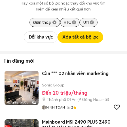
Hãy xóa một số bộ lọc hoặc thay đổi khu vực tìm 
kiếm để xem nhiều kết quả hơn
Điện thoại
HTC
U11
Đổi khu vực
Xóa tất cả bộ lọc
Tin đăng mới
Cần *** 02 nhân viên marketing
Sonic Group
Đến 20 triệu/tháng
Thành phố Dĩ An
(
P. Đông Hòa
mới)
42 giây trước
1
5.0
MINH TOÀN
Mainboard MSI Z490 PLUS Z490