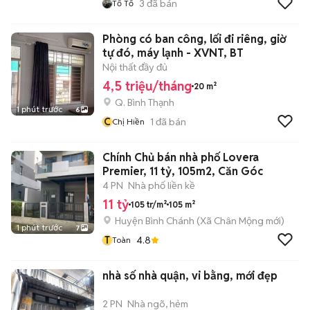
3
đã bán
Tố Tố
Phòng có ban công, lối đi riêng, giờ
tự đó, máy lạnh - XVNT, BT
Nội thất đầy đủ
4,5 triệu/tháng
20 m²
Q. Bình Thạnh
1 phút trước
6
C
1
đã bán
Chị Hiền
Chính Chủ bán nhà phố Lovera
Premier, 11 tỷ, 105m2, Căn Góc
4 PN
Nhà phố liền kề
11 tỷ
105 tr/m²
105 m²
Huyện Bình Chánh
(
Xã Chân Mộng
mới)
1 phút trước
7
T
4.8
Toàn
nhà số nhà quận, vi bằng, mới đẹp
2 PN
Nhà ngõ, hẻm