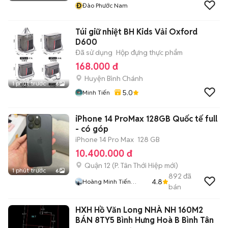
Đ
Đào Phước Nam
Túi giữ nhiệt BH Kids Vải Oxford
D600
Đã sử dụng
Hộp đựng thực phẩm
168.000 đ
Huyện Bình Chánh
1 phút trước
6
5.0
Minh Tiến
iPhone 14 ProMax 128GB Quốc tế full
- có góp
iPhone 14 Pro Max
128 GB
10.400.000 đ
Quận 12
(
P. Tân Thới Hiệp
mới)
1 phút trước
6
892
đã
4.8
Hoàng Minh Tiến
bán
Luxury
HXH Hồ Văn Long NHÀ NH 160M2
BÁN 8TY5 Bình Hưng Hoà B Bình Tân