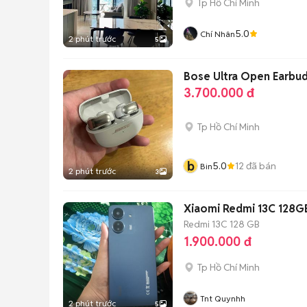
Tp Hồ Chí Minh
5.0
Chí Nhân
2 phút trước
5
Bose Ultra Open Earbu
3.700.000 đ
Tp Hồ Chí Minh
b
5.0
12
đã bán
Bin
2 phút trước
3
Xiaomi Redmi 13C 128G
Redmi 13C
128 GB
1.900.000 đ
Tp Hồ Chí Minh
Tnt Quynhh
2 phút trước
5