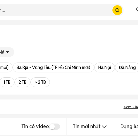
iá
 mới)
Bà Rịa - Vũng Tàu (TP Hồ Chí Minh mới)
Hà Nội
Đà Nẵng
1 TB
2 TB
> 2 TB
Xem Cử
Tin có video
Tin mới nhất
Dạng lư