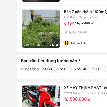
Bán 7 nền thổ cư 100m2
Đất thổ cư
Ngang 4 m
6 tỷ
60 tr/m²
100 m²
Tp Hồ Chí Minh
H
Ho Lien Anh
2 phút trước
7
Bạn cần tìm
dung lượng
nào ?
Dung lượng:
64 GB
128 GB
256 GB
512 GB
XE MÁY THỊNH PHÁT- W
2023
Xe số
100 - 175 cc
Đã 
16.500.000 đ