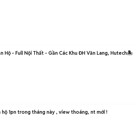
n Hộ - Full Nội Thất - Gần Các Khu ĐH Văn Lang, Hutech🏝️
hộ 1pn trong tháng này , view thoáng, nt mới !