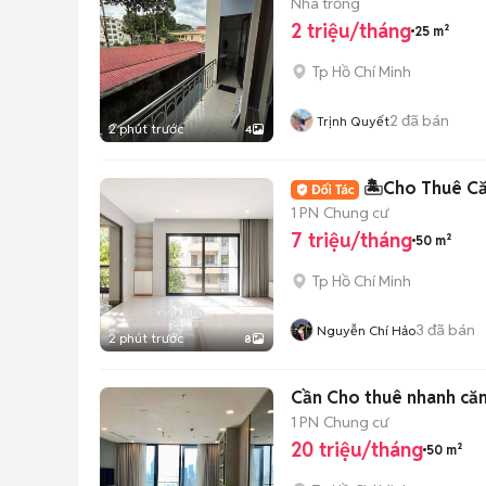
Nhà trống
2 triệu/tháng
25 m²
Tp Hồ Chí Minh
2
đã bán
Trịnh Quyết
2 phút trước
4
🏝️Cho Thuê Că
1 PN
Chung cư
7 triệu/tháng
50 m²
Tp Hồ Chí Minh
3
đã bán
Nguyễn Chí Hảo
2 phút trước
8
Cần Cho thuê nhanh căn 
1 PN
Chung cư
20 triệu/tháng
50 m²