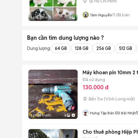
Tp Hồ Chí Minh
11
đã bán
Tâm Nguyễn
1 phút trước
6
Bạn cần tìm
dung lượng
nào ?
Dung lượng:
64 GB
128 GB
256 GB
512 GB
Máy khoan pin 10mm 2 
Đã sử dụng
130.000 đ
Bến Tre
(
Vĩnh Long
mới)
5
Hưng Tập Bán Đồ Bãi Nhật
1 phút trước
2
Cho thuê phòng Hiệp P