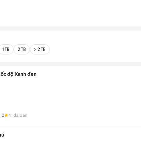
1 TB
2 TB
> 2 TB
tốc độ Xanh đen
.0
41
đã bán
hú