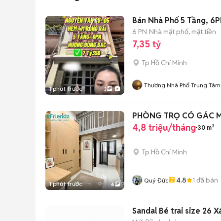
Bán Nhà Phố 5 Tầng, 6P
6 PN
Nhà mặt phố, mặt tiền
7,35 tỷ
Tp Hồ Chí Minh
Thương Nhà Phố Trung Tâm
1 phút trước
3
PHÒNG TRỌ CÓ GÁC MÁ
4,8 triệu/tháng
30 m²
Tp Hồ Chí Minh
4.8
1
đã bán
Quý Đức
1 phút trước
6
Sandal Bé trai size 26 