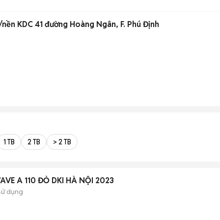
/nền KDC 41 đường Hoàng Ngân, F. Phú Định
1 TB
2 TB
> 2 TB
AVE A 110 ĐỎ DKI HÀ NỘI 2023
sử dụng