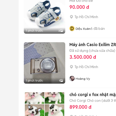
Mới
Đồ cho bé
90.000 đ
Tp Hồ Chí Minh
D
6
đã bán
Diệu Xuân
1 phút trước
2
Máy ảnh Casio Exilim Z
Đã sử dụng (chưa sửa chữa)
3.500.000 đ
Tp Hồ Chí Minh
Hoàng Vy
1 phút trước
1
chó corgi x fox nhật mập
Chó Corgi
Chó con (dưới 3 t
899.000 đ