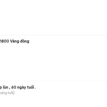
R1800 Vàng đồng
 lùn , 60 ngày tuổi .
háng tuổi)