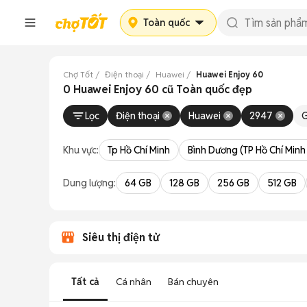
Toàn quốc
Chợ Tốt
Điện thoại
Huawei
Huawei Enjoy 60
0 Huawei Enjoy 60 cũ Toàn quốc đẹp
Lọc
Điện thoại
Huawei
2947
G
Khu vực:
Tp Hồ Chí Minh
Bình Dương (TP Hồ Chí Minh
Dung lượng:
64 GB
128 GB
256 GB
512 GB
Siêu thị điện tử
Tất cả
Cá nhân
Bán chuyên