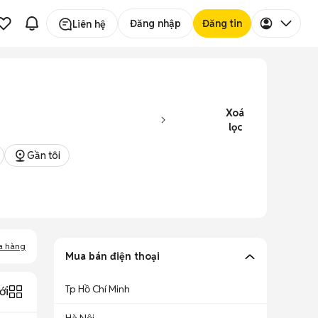
Đăng nhập
Đăng tin
Liên hệ
Xoá
lọc
Gần tôi
a hàng
Mua bán điện thoại
Tp Hồ Chí Minh
ới