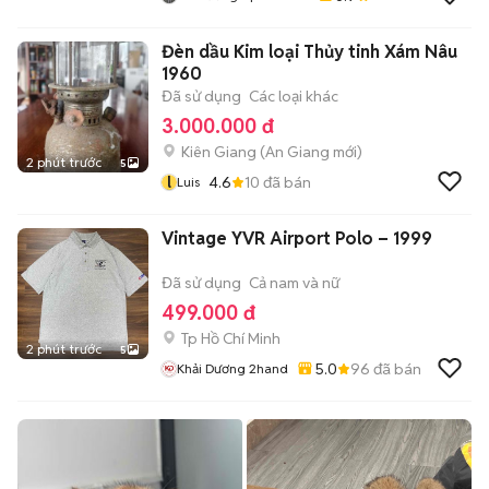
Đèn dầu Kim loại Thủy tinh Xám Nâu
1960
Đã sử dụng
Các loại khác
3.000.000 đ
Kiên Giang
(
An Giang
mới)
2 phút trước
5
l
4.6
10
đã bán
Luis
Vintage YVR Airport Polo – 1999
Đã sử dụng
Cả nam và nữ
499.000 đ
Tp Hồ Chí Minh
2 phút trước
5
5.0
96
đã bán
Khải Dương 2hand