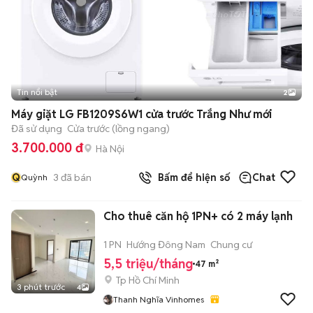
Tin nổi bật
2
Máy giặt LG FB1209S6W1 cửa trước Trắng Như mới
Đã sử dụng
Cửa trước (lồng ngang)
3.700.000 đ
Hà Nội
Q
3
đã bán
Bấm để hiện số
Chat
Quỳnh
Cho thuê căn hộ 1PN+ có 2 máy lạnh
1 PN
Hướng Đông Nam
Chung cư
5,5 triệu/tháng
47 m²
Tp Hồ Chí Minh
3 phút trước
4
Thanh Nghĩa Vinhomes