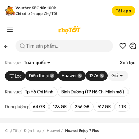
Voucher KFC đến 100k
Tải app
Chỉ có trên app Chợ Tốt
Khu vực:
Toàn quốc
Xoá lọc
Điện thoại
Huawei
1276
Giá
Lọc
Khu vực:
Tp Hồ Chí Minh
Bình Dương (TP Hồ Chí Minh mới)
Bà 
Dung lượng:
64 GB
128 GB
256 GB
512 GB
1 TB
2 
Chợ Tốt
Điện thoại
Huawei
Huawei Enjoy 7 Plus