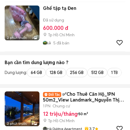
Ghế tập tạ Đen
Đã sử dụng
600.000 đ
Tp Hồ Chí Minh
2 phút trước
3
5
đã bán
Lũ
Bạn cần tìm
dung lượng
nào ?
Dung lượng:
64 GB
128 GB
256 GB
512 GB
1 TB
2 
✅Cho Thuê Căn Hộ_1PN
50m2_View Landmark_Nguyễn Thị
Minh Khai Quận 1✅
1 PN
Chung cư
12 triệu/tháng
50 m²
Tp Hồ Chí Minh
2 phút trước
8
3.7
Hà Dương Apartment