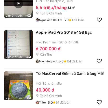
1 PN
Căn hộ dịch vụ, mini
5,6 triệu/tháng
32 m²
Tp Hồ Chí Minh
2 phút trước
10
5.0
1
đã bán
Ngọc Ánh Uni Liv
Apple iPad Pro 2018 64GB Bạc
iPad Pro 11 inch 2018
64 GB
6.700.000 đ
Cần Thơ
2 phút trước
6
5.0
151
đã bán
Minh An Ipad
Tô MacCereal Gốm sứ Xanh trắng Mới
Mới
Tô, chén, đĩa
40.000 đ
Tp Hồ Chí Minh
2 phút trước
5
5.0
81
đã bán
Trầm