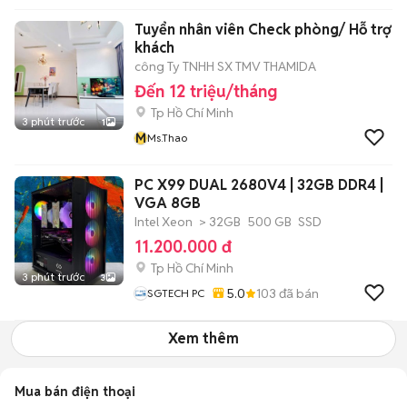
Tuyển nhân viên Check phòng/ Hỗ trợ
khách
công Ty TNHH SX TMV THAMIDA
Đến 12 triệu/tháng
Tp Hồ Chí Minh
3 phút trước
1
M
Ms.Thao
PC X99 DUAL 2680V4 | 32GB DDR4 |
VGA 8GB
Intel Xeon
> 32GB
500 GB
SSD
11.200.000 đ
Tp Hồ Chí Minh
3 phút trước
3
5.0
103
đã bán
SGTECH PC
Xem thêm
Mua bán điện thoại