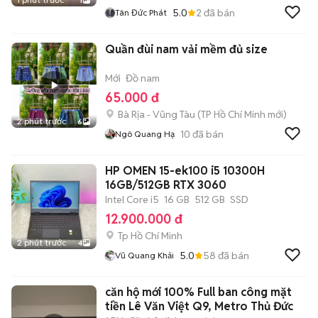
1
5.0
2
đã bán
Tân Đức Phát
Quần đùi nam vải mềm đủ size
Mới
Đồ nam
65.000 đ
Bà Rịa - Vũng Tàu
(
TP Hồ Chí Minh
mới)
2 phút trước
6
10
đã bán
Ngô Quang Hạ
HP OMEN 15-ek100 i5 10300H
16GB/512GB RTX 3060
Intel Core i5
16 GB
512 GB
SSD
12.900.000 đ
Tp Hồ Chí Minh
2 phút trước
4
5.0
58
đã bán
Vũ Quang Khải
căn hộ mới 100% Full ban công mặt
tiền Lê Văn Việt Q9, Metro Thủ Đức