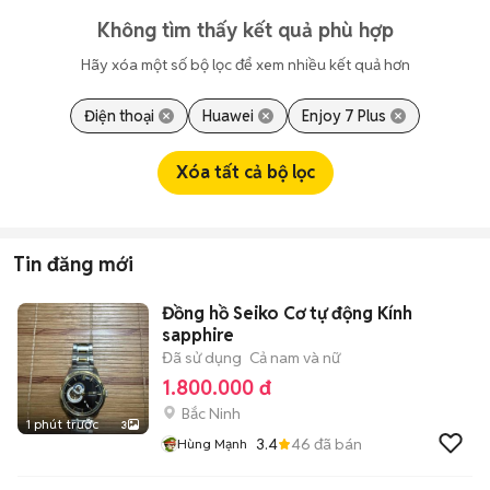
Không tìm thấy kết quả phù hợp
Hãy xóa một số bộ lọc để xem nhiều kết quả hơn
Điện thoại
Huawei
Enjoy 7 Plus
Xóa tất cả bộ lọc
Tin đăng mới
Đồng hồ Seiko Cơ tự động Kính
sapphire
Đã sử dụng
Cả nam và nữ
1.800.000 đ
Bắc Ninh
1 phút trước
3
3.4
46
đã bán
Hùng Mạnh