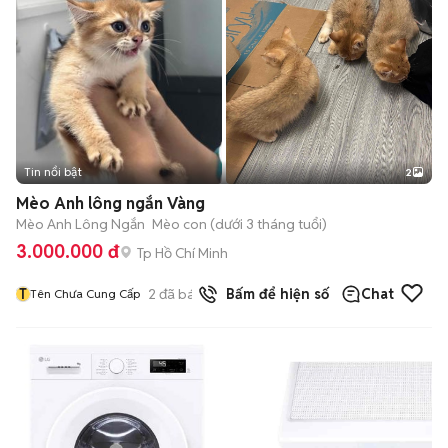
Tin nổi bật
2
Mèo Anh lông ngắn Vàng
Mèo Anh Lông Ngắn
Mèo con (dưới 3 tháng tuổi)
3.000.000 đ
Tp Hồ Chí Minh
T
2
đã bán
Bấm để hiện số
Chat
Tên Chưa Cung Cấp