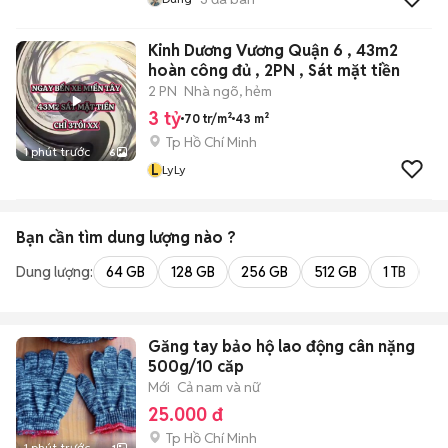
Kinh Dương Vương Quận 6 , 43m2
hoàn công đủ , 2PN , Sát mặt tiền
2 PN
Nhà ngõ, hẻm
3 tỷ
70 tr/m²
43 m²
Tp Hồ Chí Minh
1 phút trước
6
L
LyLy
Bạn cần tìm
dung lượng
nào ?
Dung lượng:
64 GB
128 GB
256 GB
512 GB
1 TB
2 
Găng tay bảo hộ lao động cân nặng
500g/10 căp
Mới
Cả nam và nữ
25.000 đ
Tp Hồ Chí Minh
1 phút trước