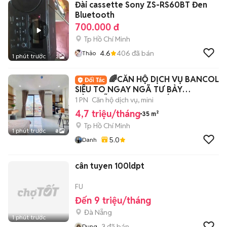
Đài cassette Sony ZS-RS60BT Đen
Bluetooth
700.000 đ
Tp Hồ Chí Minh
4.6
406
đã bán
Thảo
1 phút trước
3
🌈CĂN HỘ DỊCH VỤ BANCOL
SIÊU TO NGAY NGÃ TƯ BẢY
HIỀN_SẴN FULL NỘI THẤT
1 PN
Căn hộ dịch vụ, mini
4,7 triệu/tháng
35 m²
Tp Hồ Chí Minh
1 phút trước
8
5.0
Danh
cân tuyen 100ldpt
FU
Đến 9 triệu/tháng
Đà Nẵng
1 phút trước
3
đã bán
Dung