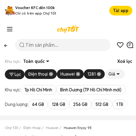
Voucher KFC đến 100k
Tải app
Chỉ có trên app Chợ Tốt
Khu vực:
Toàn quốc
Xoá lọc
Điện thoại
Huawei
1281
Giá
Lọc
Khu vực:
Tp Hồ Chí Minh
Bình Dương (TP Hồ Chí Minh mới)
Bà 
Dung lượng:
64 GB
128 GB
256 GB
512 GB
1 TB
2 
Chợ Tốt
Điện thoại
Huawei
Huawei Enjoy 9E