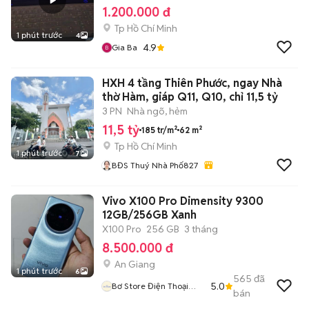
1.200.000 đ
Tp Hồ Chí Minh
1 phút trước
4
4.9
Gia Ba
HXH 4 tầng Thiên Phước, ngay Nhà
thờ Hàm, giáp Q11, Q10, chỉ 11,5 tỷ
3 PN
Nhà ngõ, hẻm
11,5 tỷ
185 tr/m²
62 m²
Tp Hồ Chí Minh
1 phút trước
7
BĐS Thuý Nhà Phố827
Vivo X100 Pro Dimensity 9300
12GB/256GB Xanh
X100 Pro
256 GB
3 tháng
8.500.000 đ
An Giang
1 phút trước
6
565
đã
5.0
Bơ Store Điện Thoại
bán
Xách Tay