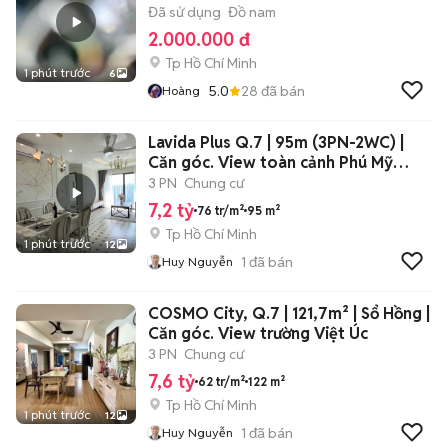
Đã sử dụng
Đồ nam
2.000.000 đ
Tp Hồ Chí Minh
1 phút trước
6
5.0
28
đã bán
Hoàng
Lavida Plus Q.7 | 95m (3PN-2WC) |
Căn góc. View toàn cảnh Phú Mỹ
Hưng
3 PN
Chung cư
7,2 tỷ
76 tr/m²
95 m²
Tp Hồ Chí Minh
1 phút trước
12
1
đã bán
Huy Nguyễn
COSMO City, Q.7 | 121,7m² | Sổ Hồng |
Căn góc. View trường Việt Úc
3 PN
Chung cư
7,6 tỷ
62 tr/m²
122 m²
Tp Hồ Chí Minh
1 phút trước
12
1
đã bán
Huy Nguyễn