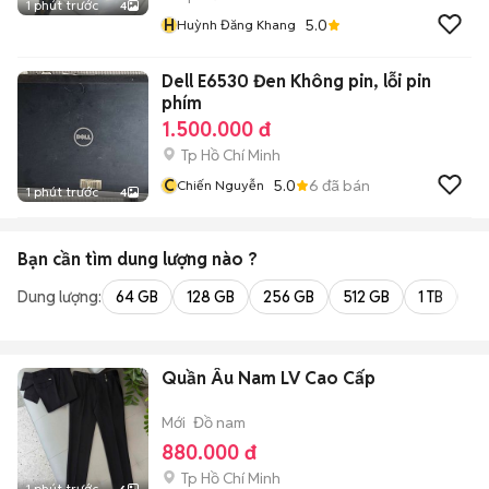
1 phút trước
4
H
5.0
Huỳnh Đăng Khang
Dell E6530 Đen Không pin, lỗi pin
phím
1.500.000 đ
Tp Hồ Chí Minh
C
5.0
6
đã bán
Chiến Nguyễn
1 phút trước
4
Bạn cần tìm
dung lượng
nào ?
Dung lượng:
64 GB
128 GB
256 GB
512 GB
1 TB
2 
Quần Âu Nam LV Cao Cấp
Mới
Đồ nam
880.000 đ
Tp Hồ Chí Minh
1 phút trước