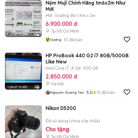
Nệm Muji Chính Hãng 1m6x2m Như
Mới
Mới
Giường đôi 1.6m x 2m
6.900.000 đ
Tp Hồ Chí Minh
1 phút trước
5
V
10
đã bán
Vương
HP ProBook 440 G2 i7 8GB/500GB
Like New
Intel Core i7
8 GB
500 GB
2.850.000 đ
Hà Nội
1 phút trước
3
5.0
13
đã bán
Nguyen Quang Tao
Nikon D5200
Đã sử dụng (chưa sửa chữa)
Cho tặng
Tp Hồ Chí Minh