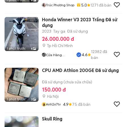
6
5.0
1271
đã bán
Trúc Phương Shop
Honda Winner V3 2023 Trắng Đã sử
dụng
2023
Tay ga
Đã sử dụng
26.000.000 đ
Tp Hồ Chí Minh
1 phút trước
6
12382
đã
4.6
Cửa Hàng
bán
Tuanduy
CPU AMD Athlon 200GE Đã sử dụng
Đã sử dụng (chưa sửa chữa)
150.000 đ
Hà Nội
1 phút trước
2
a
4.9
75
đã bán
Anh2x7tv
Skull Ring