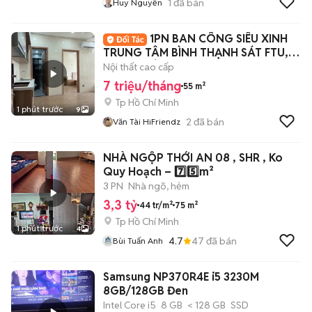
1
đã bán
Huy Nguyễn
1PN BAN CÔNG SIÊU XINH
TRUNG TÂM BÌNH THẠNH SÁT FTU,
UEF, N4 HÀNG XANH
Nội thất cao cấp
7 triệu/tháng
55 m²
Tp Hồ Chí Minh
1 phút trước
9
2
đã bán
Văn Tài HiFriendz
NHÀ NGỘP THỚI AN 08 , SHR , Ko
Quy Hoạch – 7️⃣5️⃣m²
3 PN
Nhà ngõ, hẻm
3,3 tỷ
44 tr/m²
75 m²
Tp Hồ Chí Minh
1 phút trước
4
4.7
47
đã bán
Bùi Tuấn Anh
Samsung NP370R4E i5 3230M
8GB/128GB Đen
Intel Core i5
8 GB
< 128 GB
SSD