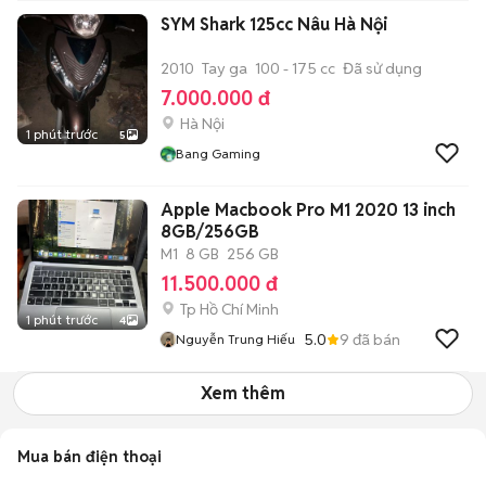
SYM Shark 125cc Nâu Hà Nội
2010
Tay ga
100 - 175 cc
Đã sử dụng
7.000.000 đ
Hà Nội
1 phút trước
5
Bang Gaming
Apple Macbook Pro M1 2020 13 inch
8GB/256GB
M1
8 GB
256 GB
11.500.000 đ
Tp Hồ Chí Minh
1 phút trước
4
5.0
9
đã bán
Nguyễn Trung Hiếu
Xem thêm
Mua bán điện thoại