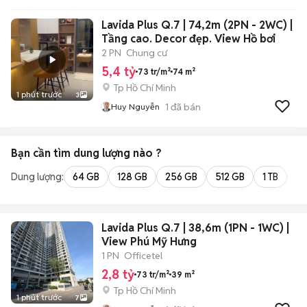
Lavida Plus Q.7 | 74,2m (2PN - 2WC) |
Tầng cao. Decor đẹp. View Hồ bơi
2 PN
Chung cư
5,4 tỷ
73 tr/m²
74 m²
Tp Hồ Chí Minh
1 phút trước
3
1
đã bán
Huy Nguyễn
Bạn cần tìm
dung lượng
nào ?
Dung lượng:
64 GB
128 GB
256 GB
512 GB
1 TB
2 
Lavida Plus Q.7 | 38,6m (1PN - 1WC) |
View Phú Mỹ Hưng
1 PN
Officetel
2,8 tỷ
73 tr/m²
39 m²
Tp Hồ Chí Minh
1 phút trước
7