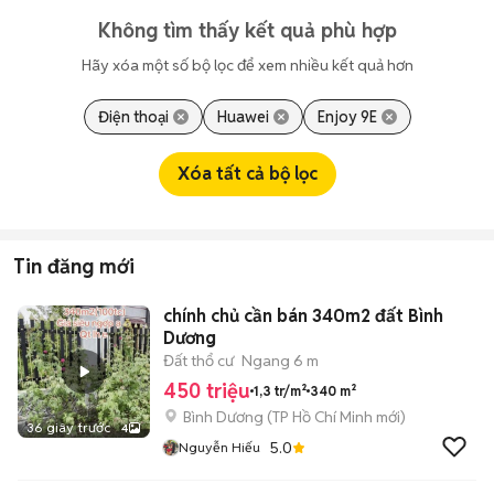
Không tìm thấy kết quả phù hợp
Hãy xóa một số bộ lọc để xem nhiều kết quả hơn
Điện thoại
Huawei
Enjoy 9E
Xóa tất cả bộ lọc
Tin đăng mới
chính chủ cần bán 340m2 đất Bình
Dương
Đất thổ cư
Ngang 6 m
450 triệu
1,3 tr/m²
340 m²
Bình Dương
(
TP Hồ Chí Minh
mới)
36 giây trước
4
5.0
Nguyễn Hiếu