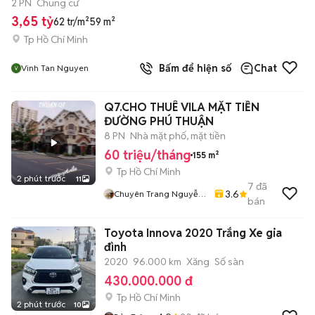
2 PN
Chung cư
3,65 tỷ
62 tr/m²
59 m²
Tp Hồ Chí Minh
Bấm để hiện số
Chat
Vinh Tan Nguyen
Q7.CHO THUÊ VILA MẶT TIỀN
ĐƯỜNG PHÚ THUẬN
8 PN
Nhà mặt phố, mặt tiền
60 triệu/tháng
155 m²
Tp Hồ Chí Minh
2 phút trước
11
7
đã
3.6
Chuyên Trang Nguyễn
bán
Văn Quyết
Toyota Innova 2020 Trắng Xe gia
đình
2020
96.000 km
Xăng
Số sàn
430.000.000 đ
Tp Hồ Chí Minh
2 phút trước
10