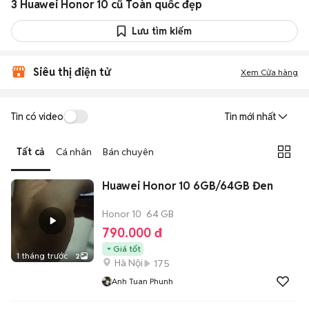
3 Huawei Honor 10 cũ Toàn quốc đẹp
Lưu tìm kiếm
Siêu thị điện tử
Xem Cửa hàng
Tin có video
Tin mới nhất
Tất cả
Cá nhân
Bán chuyên
Huawei Honor 10 6GB/64GB Đen
Honor 10
64 GB
790.000 đ
Giá tốt
1 tháng trước
2
Hà Nội
175
Anh Tuan Phunh