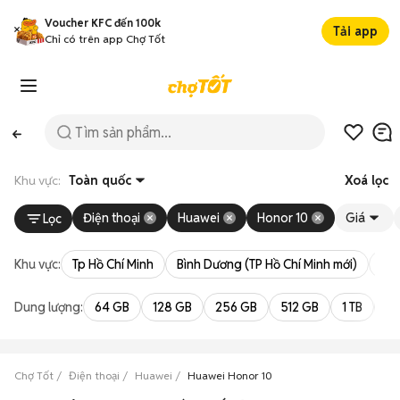
Voucher KFC đến 100k
Tải app
Chỉ có trên app Chợ Tốt
Khu vực:
Toàn quốc
Xoá lọc
Điện thoại
Huawei
Honor 10
Giá
Lọc
Khu vực:
Tp Hồ Chí Minh
Bình Dương (TP Hồ Chí Minh mới)
Bà 
Dung lượng:
64 GB
128 GB
256 GB
512 GB
1 TB
2 
Chợ Tốt
Điện thoại
Huawei
Huawei Honor 10