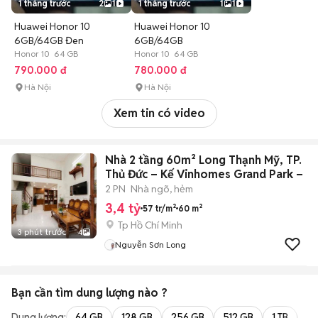
1 tháng trước
2
1
1 tháng trước
1
1
Huawei Honor 10
Huawei Honor 10
6GB/64GB Đen
6GB/64GB
Honor 10 64 GB
Honor 10 64 GB
790.000 đ
780.000 đ
Hà Nội
Hà Nội
Xem tin có video
Nhà 2 tầng 60m² Long Thạnh Mỹ, TP.
Thủ Đức – Kế Vinhomes Grand Park –
2 PN
Nhà ngõ, hẻm
3,4 tỷ
57 tr/m²
60 m²
Tp Hồ Chí Minh
3 phút trước
4
Nguyễn Sơn Long
Bạn cần tìm
dung lượng
nào ?
Dung lượng:
64 GB
128 GB
256 GB
512 GB
1 TB
2 