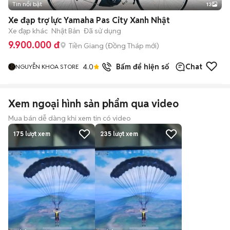
Tin nổi bật
13
+
2
Xe đạp trợ lực Yamaha Pas City Xanh Nhật
Xe đạp khác
Nhật Bản
Đã sử dụng
9.900.000 đ
Tiền Giang
(
Đồng Tháp
mới)
4.0
29
đã bán
Bấm để hiện số
Chat
NGUYỄN KHOA STORE
Xem ngoại hình sản phẩm qua video
Mua bán dễ dàng khi xem tin có video
175
lượt xem
235
lượt xem