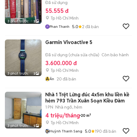
Đã sử dụng
55.555 đ
Tp Hồ Chí Minh
3 phút trước
2
5.0
2
đã bán
Phan Thanh
Garmin Vivoactive 5
Đã sử dụng (chưa sửa chữa)
Còn bảo hành
3.600.000 đ
Tp Hồ Chí Minh
3 phút trước
2
Â
20
đã bán
Ân
Nhà 1 Trệt Lửng đúc 4x5m khu liền kề
hẻm 793 Trần Xuân Soạn Kiều Đàm
1 PN
Nhà ngõ, hẻm
4 triệu/tháng
20 m²
Tp Hồ Chí Minh
3 phút trước
5
5.0
190
đã bán
Huỳnh Thanh Sang