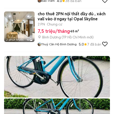
4.0
38
đã bán
Bảo Trâm
cho thuê 2PN nội thất đầy đủ , xách
vali vào ở ngay tại Opal Skyline
2 PN
Chung cư
7,5 triệu/tháng
65 m²
Bình Dương
(
TP Hồ Chí Minh
mới)
2 phút trước
10
5.0
7
đã bán
Thuỷ Căn Hộ Bình Dương