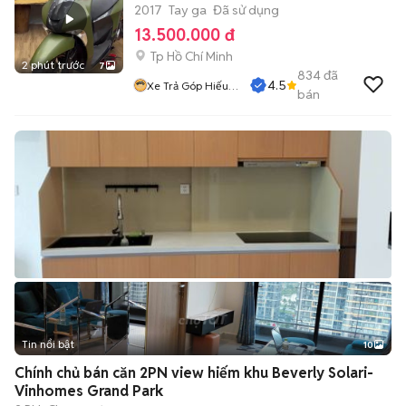
2017
Tay ga
Đã sử dụng
13.500.000 đ
Tp Hồ Chí Minh
2 phút trước
7
834
đã
4.5
Xe Trả Góp Hiếu
bán
CT
Tin nổi bật
10
+
2
Chính chủ bán căn 2PN view hiếm khu Beverly Solari-
Vinhomes Grand Park