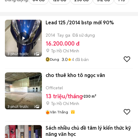
Lead 125 /2014 bstp mới 90%
2014
Tay ga
Đã sử dụng
16.200.000 đ
Tp Hồ Chí Minh
3 phút trước
2
D
3.0
4
đã bán
Dung
cho thuê kho tô ngọc vân
Officetel
13 triệu/tháng
230 m²
Tp Hồ Chí Minh
3 phút trước
3
Văn Thắng
Sách nhiều chủ đề tâm lý kiến thức kỹ
năng văn học