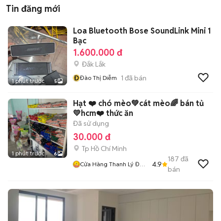
Tin đăng mới
Loa Bluetooth Bose SoundLink Mini 1
Bạc
1.600.000 đ
Đắk Lắk
Đ
1
đã bán
Đào Thị Diễm
1 phút trước
5
Hạt ❤️ chó mèo💚cát mèo🌈 bán tủ
💛hcm❤️ thức ăn
Đã sử dụng
30.000 đ
Tp Hồ Chí Minh
1 phút trước
6
187
đã
4.9
Cửa Hàng Thanh Lý Đồ
bán
Cũ Mới