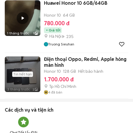
Huawei Honor 10 6GB/64GB
Honor 10
64 GB
780.000 đ
Giá tốt
1 tháng trước
1
Hà Nội
235
Truong Sieuhan
Điện thoại Oppo, Redmi, Apple hỏng
màn hình
Honor 10
128 GB
Hết bảo hành
Tin hết hạn
1.700.000 đ
Tp Hồ Chí Minh
3 tháng trước
2
H
4
đã bán
Các dịch vụ và tiện ích
Chợ Tốt Ưu Đãi