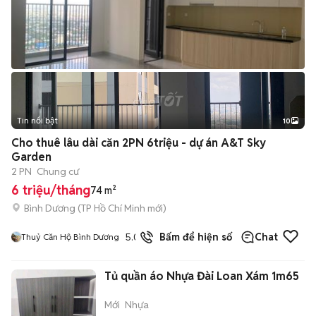
Tin nổi bật
10
+
2
Cho thuê lâu dài căn 2PN 6triệu - dự án A&T Sky
Garden
2 PN
Chung cư
6 triệu/tháng
74 m²
Bình Dương
(
TP Hồ Chí Minh
mới)
5.0
7
đã bán
Bấm để hiện số
Chat
Thuỷ Căn Hộ Bình Dương
Tủ quần áo Nhựa Đài Loan Xám 1m65
Mới
Nhựa