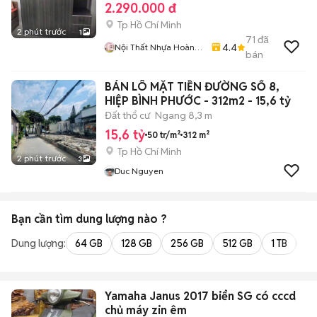
2.290.000 đ
Tp Hồ Chí Minh
2 phút trước
1
71
đã
4.4
Nội Thất Nhựa Hoàng
bán
Quân
BÁN LÔ MẶT TIỀN ĐƯỜNG SỐ 8,
HIỆP BÌNH PHƯỚC - 312m2 - 15,6 tỷ
Đất thổ cư
Ngang 8,3 m
15,6 tỷ
50 tr/m²
312 m²
Tp Hồ Chí Minh
2 phút trước
3
Duc Nguyen
Bạn cần tìm
dung lượng
nào ?
Dung lượng:
64 GB
128 GB
256 GB
512 GB
1 TB
2 
Yamaha Janus 2017 biển SG có cccd
chủ máy zin êm