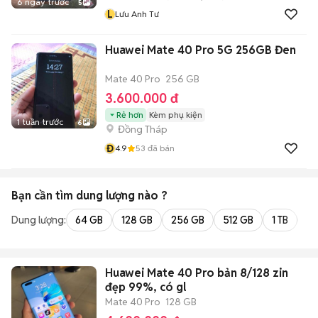
6 ngày trước
5
L
Lưu Anh Tư
Huawei Mate 40 Pro 5G 256GB Đen
Mate 40 Pro
256 GB
3.600.000 đ
Rẻ hơn
Kèm phụ kiện
1 tuần trước
6
Đồng Tháp
Đ
4.9
53
đã bán
Bạn cần tìm
dung lượng
nào ?
Dung lượng:
64 GB
128 GB
256 GB
512 GB
1 TB
2 
Huawei Mate 40 Pro bản 8/128 zin
đẹp 99%, có gl
Mate 40 Pro
128 GB