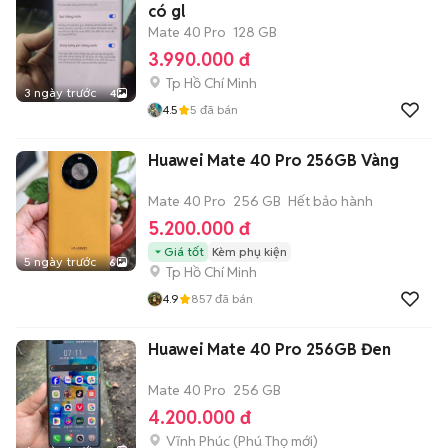
có gl
Mate 40 Pro
128 GB
3.990.000 đ
Tp Hồ Chí Minh
3 ngày trước
4
4.5
5
đã bán
Huawei Mate 40 Pro 256GB Vàng
Mate 40 Pro
256 GB
Hết bảo hành
5.200.000 đ
Giá tốt
Kèm phụ kiện
5 ngày trước
6
Tp Hồ Chí Minh
4.9
857
đã bán
Huawei Mate 40 Pro 256GB Đen
Mate 40 Pro
256 GB
4.200.000 đ
Vĩnh Phúc
(
Phú Thọ
mới)