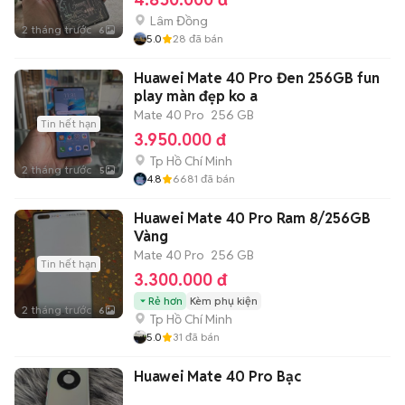
Lâm Đồng
2 tháng trước
6
5.0
28
đã bán
Huawei Mate 40 Pro Đen 256GB fun
play màn đẹp ko a
Mate 40 Pro
256 GB
Tin hết hạn
3.950.000 đ
Tp Hồ Chí Minh
2 tháng trước
5
4.8
6681
đã bán
Huawei Mate 40 Pro Ram 8/256GB
Vàng
Mate 40 Pro
256 GB
Tin hết hạn
3.300.000 đ
Rẻ hơn
Kèm phụ kiện
2 tháng trước
6
Tp Hồ Chí Minh
5.0
31
đã bán
Huawei Mate 40 Pro Bạc