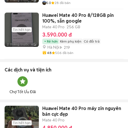
5
5.0
28
đã bán
Huawei Mate 40 Pro 8/128GB pin
100%, sẵn google
Mate 40 Pro
256 GB
Tin hết hạn
3.590.000 đ
Rẻ hơn
Kèm phụ kiện
Có đổi trả
2 tháng trước
6
Hà Nội
219
4.8
506
đã bán
Các dịch vụ và tiện ích
Chợ Tốt Ưu Đãi
Huawei Mate 40 Pro máy zin nguyên
bản cực đẹp
Mate 40 Pro
Tin hết hạn
4.850.000 đ