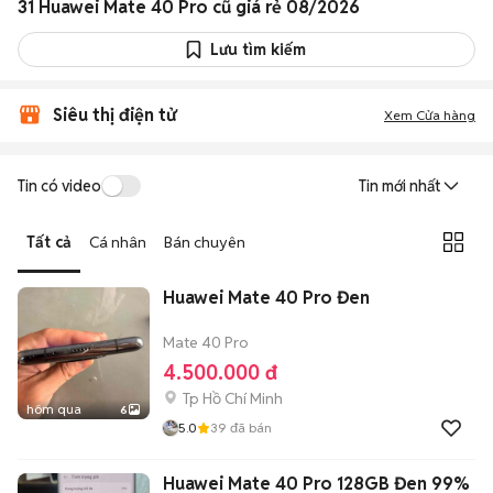
31 Huawei Mate 40 Pro cũ giá rẻ 08/2026
Lưu tìm kiếm
Siêu thị điện tử
Xem Cửa hàng
Tin có video
Tin mới nhất
Tất cả
Cá nhân
Bán chuyên
Huawei Mate 40 Pro Đen
Mate 40 Pro
4.500.000 đ
Tp Hồ Chí Minh
hôm qua
6
5.0
39
đã bán
Huawei Mate 40 Pro 128GB Đen 99%