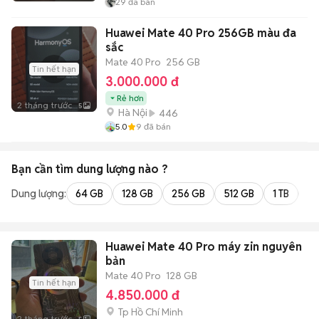
29
đã bán
Huawei Mate 40 Pro 256GB màu đa
sắc
Mate 40 Pro
256 GB
Tin hết hạn
3.000.000 đ
Rẻ hơn
2 tháng trước
5
Hà Nội
446
5.0
9
đã bán
Bạn cần tìm
dung lượng
nào ?
Dung lượng:
64 GB
128 GB
256 GB
512 GB
1 TB
2 
Huawei Mate 40 Pro máy zin nguyên
bản
Mate 40 Pro
128 GB
Tin hết hạn
4.850.000 đ
Tp Hồ Chí Minh
2 tháng trước