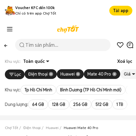
Voucher KFC đến 100k
Tải app
Chỉ có trên app Chợ Tốt
Khu vực:
Toàn quốc
Xoá lọc
Điện thoại
Huawei
Mate 40 Pro
Giá
Lọc
Khu vực:
Tp Hồ Chí Minh
Bình Dương (TP Hồ Chí Minh mới)
Bà 
Dung lượng:
64 GB
128 GB
256 GB
512 GB
1 TB
2 
Chợ Tốt
Điện thoại
Huawei
Huawei Mate 40 Pro