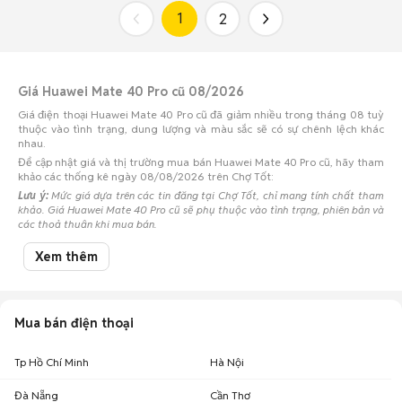
1
2
Giá Huawei Mate 40 Pro cũ 08/2026
Giá điện thoại Huawei Mate 40 Pro cũ đã giảm nhiều trong tháng 08 tuỳ
thuộc vào tình trạng, dung lượng và màu sắc sẽ có sự chênh lệch khác
nhau.
Để cập nhật giá và thị trường mua bán Huawei Mate 40 Pro cũ, hãy tham
khảo các thống kê ngày 08/08/2026 trên Chợ Tốt:
Lưu ý:
Mức giá dựa trên các tin đăng tại Chợ Tốt, chỉ mang tính chất tham
khảo. Giá Huawei Mate 40 Pro cũ sẽ phụ thuộc vào tình trạng, phiên bản và
các thoả thuận khi mua bán.
Mua bán Huawei Mate 40 Pro cũ
Xem thêm
Chợ Tốt có 31 tin đăng bán, mua Huawei Mate 40 Pro cũ với nhiều khoảng
giá giúp người dùng dễ dàng tìm kiếm và so sánh giá cả.
Chợ Tốt - Nơi mua bán Huawei Mate 40 Pro cũ giá tốt nhất!
Mua bán điện thoại
Tp Hồ Chí Minh
Hà Nội
Đà Nẵng
Cần Thơ