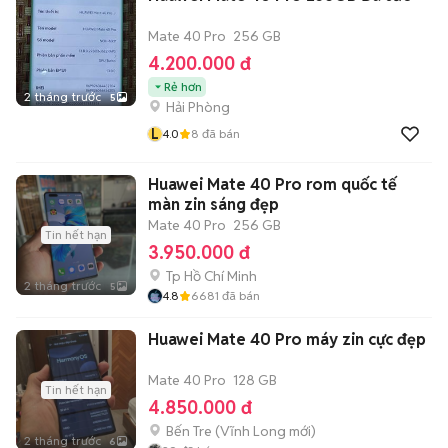
Mate 40 Pro
256 GB
4.200.000 đ
Rẻ hơn
2 tháng trước
5
Hải Phòng
L
4.0
8
đã bán
Huawei Mate 40 Pro rom quốc tế
màn zin sáng đẹp
Mate 40 Pro
256 GB
Tin hết hạn
3.950.000 đ
Tp Hồ Chí Minh
2 tháng trước
5
4.8
6681
đã bán
Huawei Mate 40 Pro máy zin cực đẹp
Mate 40 Pro
128 GB
Tin hết hạn
4.850.000 đ
Bến Tre
(
Vĩnh Long
mới)
2 tháng trước
6