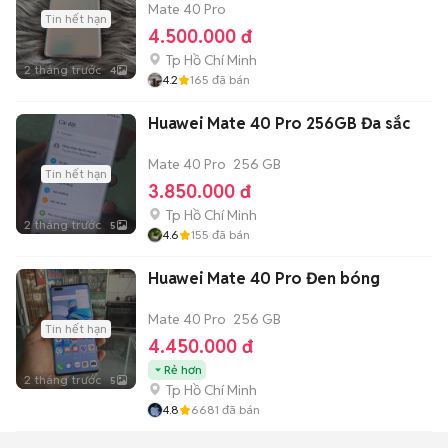
Mate 40 Pro
Tin hết hạn
4.500.000 đ
Tp Hồ Chí Minh
2 tháng trước
4
4.2
165
đã bán
Huawei Mate 40 Pro 256GB Đa sắc
Mate 40 Pro
256 GB
Tin hết hạn
3.850.000 đ
Tp Hồ Chí Minh
2 tháng trước
5
4.6
155
đã bán
Huawei Mate 40 Pro Đen bóng
Mate 40 Pro
256 GB
Tin hết hạn
4.450.000 đ
Rẻ hơn
2 tháng trước
5
Tp Hồ Chí Minh
4.8
6681
đã bán