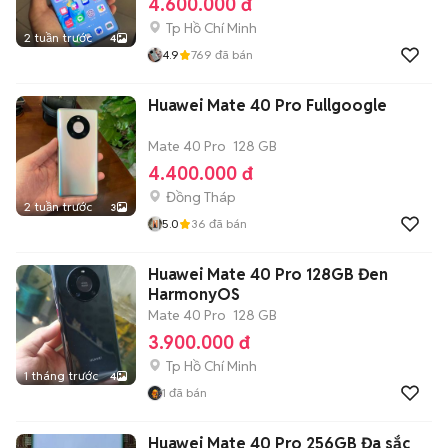
4.600.000 đ
Tp Hồ Chí Minh
2 tuần trước
4
4.9
769
đã bán
Huawei Mate 40 Pro Fullgoogle
Mate 40 Pro
128 GB
4.400.000 đ
Đồng Tháp
2 tuần trước
3
5.0
36
đã bán
Huawei Mate 40 Pro 128GB Đen
HarmonyOS
Mate 40 Pro
128 GB
3.900.000 đ
Tp Hồ Chí Minh
1 tháng trước
4
1
đã bán
Huawei Mate 40 Pro 256GB Đa sắc