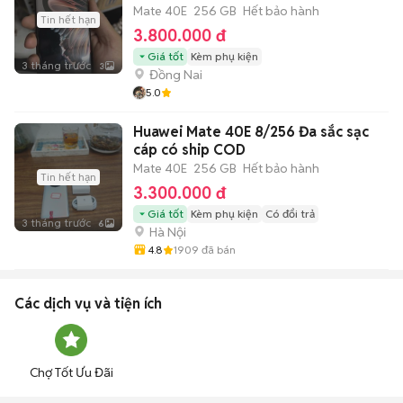
Mate 40E
256 GB
Hết bảo hành
Tin hết hạn
3.800.000 đ
Giá tốt
Kèm phụ kiện
3 tháng trước
3
Đồng Nai
5.0
Huawei Mate 40E 8/256 Đa sắc sạc
cáp có ship COD
Mate 40E
256 GB
Hết bảo hành
Tin hết hạn
3.300.000 đ
Giá tốt
Kèm phụ kiện
Có đổi trả
3 tháng trước
6
Hà Nội
4.8
1909
đã bán
Các dịch vụ và tiện ích
Chợ Tốt Ưu Đãi