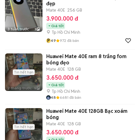
đẹp
Mate 40E
256 GB
3.900.000 đ
Giá tốt
3 tuần trước
3
Tp Hồ Chí Minh
P
4.9
972
đã bán
Huawei Mate 40E ram 8 trắng fom
bóng đẹo
Mate 40E
128 GB
Tin hết hạn
3.650.000 đ
Giá tốt
2 tháng trước
5
Tp Hồ Chí Minh
4.8
6681
đã bán
Huawei Mate 40E 128GB Bạc xoám
bóng
Mate 40E
128 GB
Tin hết hạn
3.650.000 đ
Giá tốt