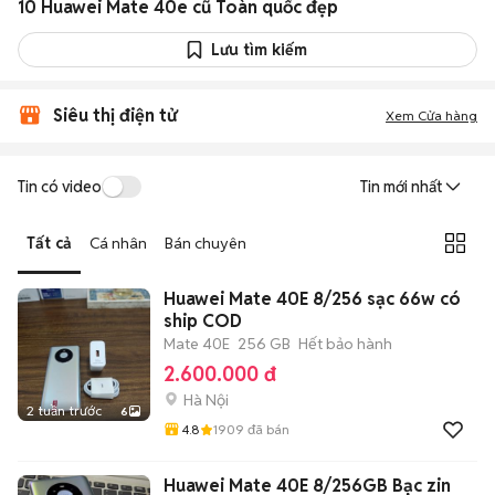
10 Huawei Mate 40e cũ Toàn quốc đẹp
Lưu tìm kiếm
Siêu thị điện tử
Xem Cửa hàng
Tin có video
Tin mới nhất
Tất cả
Cá nhân
Bán chuyên
Huawei Mate 40E 8/256 sạc 66w có
ship COD
Mate 40E
256 GB
Hết bảo hành
2.600.000 đ
Hà Nội
2 tuần trước
6
4.8
1909
đã bán
Huawei Mate 40E 8/256GB Bạc zin