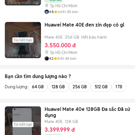
2 tháng trước
5
Tp Hồ Chí Minh
4.8
6681
đã bán
Huawei Mate 40E đen zin đẹp có gl
Mate 40E
256 GB
Hết bảo hành
Tin hết hạn
3.550.000 đ
Tp Hồ Chí Minh
2 tháng trước
6
4.2
840
đã bán
Bạn cần tìm
dung lượng
nào ?
Dung lượng:
64 GB
128 GB
256 GB
512 GB
1 TB
2 
Huawei Mate 40e 128GB Đa sắc Đã sử
dụng
Mate 40E
128 GB
Tin hết hạn
3.399.999 đ