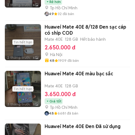
Rẻ hơn
2 tháng trước
6
Tp Hồ Chí Minh
4.9
32
đã bán
Huawei Mate 40E 8/128 Đen sạc cáp
có ship COD
Mate 40E
128 GB
Hết bảo hành
Tin hết hạn
2.650.000 đ
Hà Nội
2 tháng trước
6
4.8
1909
đã bán
Huawei Mate 40E màu bạc sắc
Mate 40E
128 GB
Tin hết hạn
3.650.000 đ
Giá tốt
3 tháng trước
5
Tp Hồ Chí Minh
4.8
6681
đã bán
Huawei Mate 40E Đen Đã sử dụng