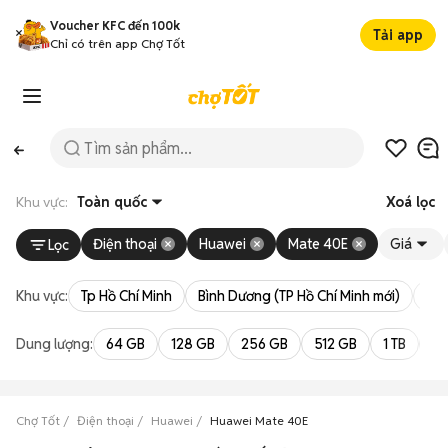
Voucher KFC đến 100k
Tải app
Chỉ có trên app Chợ Tốt
Khu vực:
Toàn quốc
Xoá lọc
Điện thoại
Huawei
Mate 40E
Giá
Lọc
Khu vực:
Tp Hồ Chí Minh
Bình Dương (TP Hồ Chí Minh mới)
Bà 
Dung lượng:
64 GB
128 GB
256 GB
512 GB
1 TB
2 
Chợ Tốt
Điện thoại
Huawei
Huawei Mate 40E