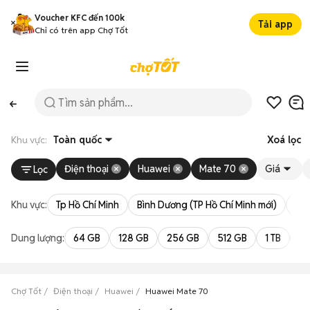
Voucher KFC đến 100k
Tải app
Chỉ có trên app Chợ Tốt
Khu vực:
Toàn quốc
Xoá lọc
Điện thoại
Huawei
Mate 70
Giá
Lọc
Khu vực:
Tp Hồ Chí Minh
Bình Dương (TP Hồ Chí Minh mới)
Bà 
Dung lượng:
64 GB
128 GB
256 GB
512 GB
1 TB
2 
Chợ Tốt
Điện thoại
Huawei
Huawei Mate 70