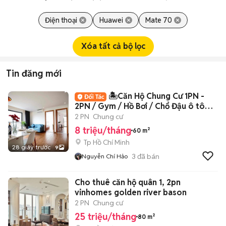
Điện thoại
Huawei
Mate 70
Xóa tất cả bộ lọc
Tin đăng mới
🏝️Căn Hộ Chung Cư 1PN -
2PN / Gym / Hồ Bơi / Chổ Đậu ô tô
Giá Chỉ 8Tr🏝️
2 PN
Chung cư
8 triệu/tháng
60 m²
Tp Hồ Chí Minh
28 giây trước
9
3
đã bán
Nguyễn Chí Hảo
Cho thuê căn hộ quân 1, 2pn
vinhomes golden river bason
2 PN
Chung cư
25 triệu/tháng
80 m²