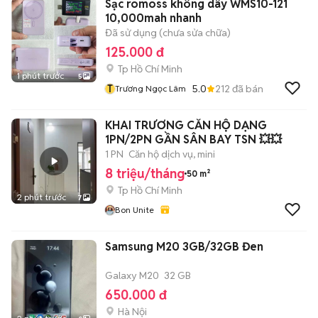
Sạc romoss không dây WMS10-121
10,000mah nhanh
Đã sử dụng (chưa sửa chữa)
125.000 đ
Tp Hồ Chí Minh
1 phút trước
5
T
5.0
212
đã bán
Trương Ngọc Lâm
KHAI TRƯƠNG CĂN HỘ DẠNG
1PN/2PN GẦN SÂN BAY TSN 💥💥
1 PN
Căn hộ dịch vụ, mini
8 triệu/tháng
50 m²
Tp Hồ Chí Minh
2 phút trước
7
Bon Unite
Samsung M20 3GB/32GB Đen
Galaxy M20
32 GB
650.000 đ
Hà Nội