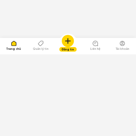
Trang chủ
Quản lý tin
Liên hệ
Tài khoản
Đăng tin
109.000 Bình chọn
Tải ứng dụng Chợ Tốt