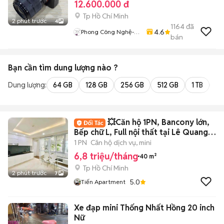
12.600.000 đ
Tp Hồ Chí Minh
2 phút trước
4
1164
đã
4.6
Phong Công Nghệ-
bán
TienTranMobile
Bạn cần tìm
dung lượng
nào ?
Dung lượng:
64 GB
128 GB
256 GB
512 GB
1 TB
2 
💥Căn hộ 1PN, Bancony lớn,
Bếp chữ L, Full nội thất tại Lê Quang
Định
1 PN
Căn hộ dịch vụ, mini
6,8 triệu/tháng
40 m²
Tp Hồ Chí Minh
2 phút trước
7
5.0
Tiến Apartment
Xe đạp mini Thống Nhất Hồng 20 inch
Nữ