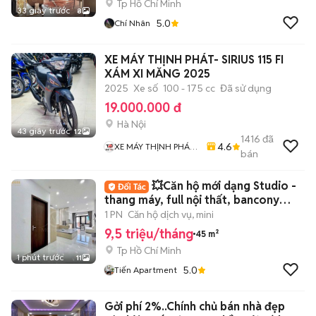
Tp Hồ Chí Minh
33 giây trước
8
5.0
Chí Nhân
XE MÁY THỊNH PHÁT- SIRIUS 115 FI
XÁM XI MĂNG 2025
2025
Xe số
100 - 175 cc
Đã sử dụng
19.000.000 đ
Hà Nội
43 giây trước
12
1416
đã
4.6
XE MÁY THỊNH PHÁT
bán
XE LƯỚT GIÁ RẺ
💥Căn hộ mới dạng Studio -
thang máy, full nội thất, bancony
thoáng mát
1 PN
Căn hộ dịch vụ, mini
9,5 triệu/tháng
45 m²
Tp Hồ Chí Minh
1 phút trước
11
5.0
Tiến Apartment
Gởi phí 2%..Chính chủ bán nhà đẹp