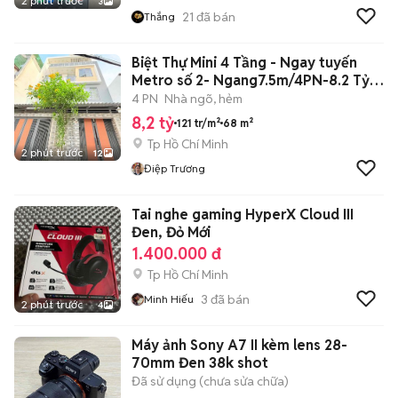
2 phút trước
3
21
đã bán
Thắng
Biệt Thự Mini 4 Tầng - Ngay tuyến
Metro số 2- Ngang7.5m/4PN-8.2 Tỷ
TL
4 PN
Nhà ngõ, hẻm
8,2 tỷ
121 tr/m²
68 m²
Tp Hồ Chí Minh
2 phút trước
12
Điệp Trương
Tai nghe gaming HyperX Cloud III
Đen, Đỏ Mới
1.400.000 đ
Tp Hồ Chí Minh
3
đã bán
Minh Hiếu
2 phút trước
4
Máy ảnh Sony A7 II kèm lens 28-
70mm Đen 38k shot
Đã sử dụng (chưa sửa chữa)