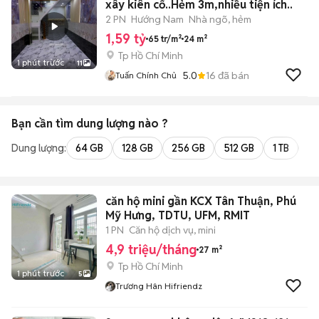
xây kiên cố..Hẻm 3m,nhiều tiện ích..
2 PN
Hướng Nam
Nhà ngõ, hẻm
1,59 tỷ
65 tr/m²
24 m²
Tp Hồ Chí Minh
1 phút trước
11
5.0
16
đã bán
Tuấn Chính Chủ
Bạn cần tìm
dung lượng
nào ?
Dung lượng:
64 GB
128 GB
256 GB
512 GB
1 TB
2 
căn hộ mini gần KCX Tân Thuận, Phú
Mỹ Hưng, TDTU, UFM, RMIT
1 PN
Căn hộ dịch vụ, mini
4,9 triệu/tháng
27 m²
Tp Hồ Chí Minh
1 phút trước
5
Trương Hân Hifriendz