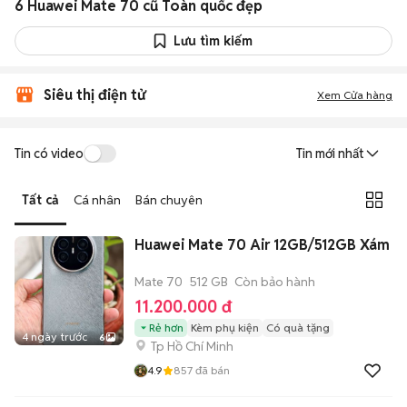
6 Huawei Mate 70 cũ Toàn quốc đẹp
Lưu tìm kiếm
Siêu thị điện tử
Xem Cửa hàng
Tin có video
Tin mới nhất
Tất cả
Cá nhân
Bán chuyên
Huawei Mate 70 Air 12GB/512GB Xám
Mate 70
512 GB
Còn bảo hành
11.200.000 đ
Rẻ hơn
Kèm phụ kiện
Có quà tặng
4 ngày trước
6
Tp Hồ Chí Minh
4.9
857
đã bán