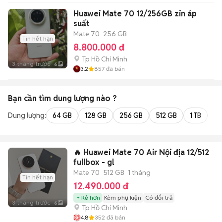
Huawei Mate 70 12/256GB zin áp
suất
Mate 70
256 GB
Tin hết hạn
8.800.000 đ
Tp Hồ Chí Minh
3 tháng trước
6
3.2
857
đã bán
Bạn cần tìm
dung lượng
nào ?
Dung lượng:
64 GB
128 GB
256 GB
512 GB
1 TB
2 
🔥 Huawei Mate 70 Air Nội địa 12/512
fullbox - gl
Mate 70
512 GB
1 tháng
Tin hết hạn
12.490.000 đ
Rẻ hơn
Kèm phụ kiện
Có đổi trả
3 tháng trước
6
Tp Hồ Chí Minh
4.8
352
đã bán