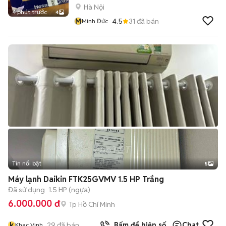
Hà Nội
4 phút trước
4
M
4.5
31
đã bán
Minh Đức
Tin nổi bật
5
Máy lạnh Daikin FTK25GVMV 1.5 HP Trắng
Đã sử dụng
1.5 HP (ngựa)
6.000.000 đ
Tp Hồ Chí Minh
k
29
đã bán
Bấm để hiện số
Chat
Khac Vinh