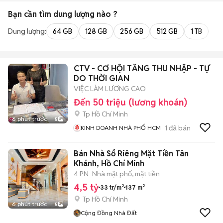
Bạn cần tìm
dung lượng
nào ?
Dung lượng:
64 GB
128 GB
256 GB
512 GB
1 TB
2 
CTV - CƠ HỘI TĂNG THU NHẬP - TỰ
DO THỜI GIAN
VIỆC LÀM LƯƠNG CAO
Đến 50 triệu (lương khoán)
Tp Hồ Chí Minh
6 phút trước
5
1
đã bán
KINH DOANH NHÀ PHỐ HCM
Bán Nhà Sổ Riêng Mặt Tiền Tân
Khánh, Hồ Chí Minh
4 PN
Nhà mặt phố, mặt tiền
4,5 tỷ
33 tr/m²
137 m²
Tp Hồ Chí Minh
6 phút trước
5
Cộng Đồng Nhà Đất