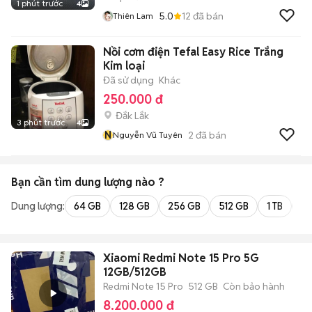
1 phút trước
4
5.0
12
đã bán
Thiên Lam
Nồi cơm điện Tefal Easy Rice Trắng
Kim loại
Đã sử dụng
Khác
250.000 đ
Đắk Lắk
3 phút trước
4
N
2
đã bán
Nguyễn Vũ Tuyên
Bạn cần tìm
dung lượng
nào ?
Dung lượng:
64 GB
128 GB
256 GB
512 GB
1 TB
2 
Xiaomi Redmi Note 15 Pro 5G
12GB/512GB
Redmi Note 15 Pro
512 GB
Còn bảo hành
8.200.000 đ