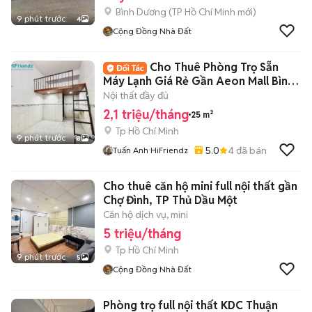
Bình Dương
(
TP Hồ Chí Minh
mới)
9 phút trước
4
Cộng Đồng Nhà Đất
Cho Thuê Phòng Trọ Sẵn
Máy Lạnh Giá Rẻ Gần Aeon Mall Bình
Tân
Nội thất đầy đủ
2,1 triệu/tháng
25 m²
Tp Hồ Chí Minh
9 phút trước
8
5.0
4
đã bán
Tuấn Anh HiFriendz
Cho thuê căn hộ mini full nội thất gần
Chợ Đình, TP Thủ Dầu Một
Căn hộ dịch vụ, mini
5 triệu/tháng
Tp Hồ Chí Minh
9 phút trước
5
Cộng Đồng Nhà Đất
Phòng trọ full nội thất KDC Thuận