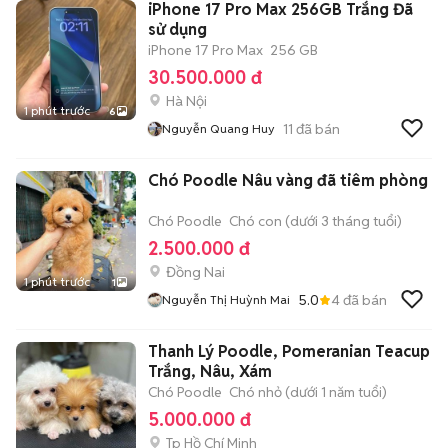
iPhone 17 Pro Max 256GB Trắng Đã
sử dụng
iPhone 17 Pro Max
256 GB
30.500.000 đ
Hà Nội
1 phút trước
6
11
đã bán
Nguyễn Quang Huy
Chó Poodle Nâu vàng đã tiêm phòng
Chó Poodle
Chó con (dưới 3 tháng tuổi)
2.500.000 đ
Đồng Nai
1 phút trước
1
5.0
4
đã bán
Nguyễn Thị Huỳnh Mai
Thanh Lý Poodle, Pomeranian Teacup
Trắng, Nâu, Xám
Chó Poodle
Chó nhỏ (dưới 1 năm tuổi)
5.000.000 đ
Tp Hồ Chí Minh