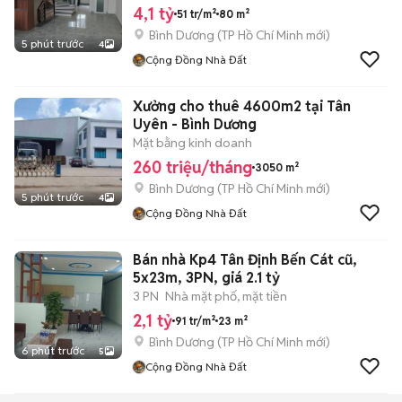
4,1 tỷ
51 tr/m²
80 m²
Bình Dương
(
TP Hồ Chí Minh
mới)
5 phút trước
4
Cộng Đồng Nhà Đất
Xưởng cho thuê 4600m2 tại Tân
Uyên - Bình Dương
Mặt bằng kinh doanh
260 triệu/tháng
3050 m²
Bình Dương
(
TP Hồ Chí Minh
mới)
5 phút trước
4
Cộng Đồng Nhà Đất
Bán nhà Kp4 Tân Định Bến Cát cũ,
5x23m, 3PN, giá 2.1 tỷ
3 PN
Nhà mặt phố, mặt tiền
2,1 tỷ
91 tr/m²
23 m²
Bình Dương
(
TP Hồ Chí Minh
mới)
6 phút trước
5
Cộng Đồng Nhà Đất