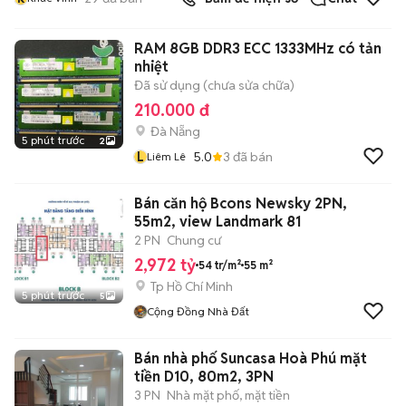
RAM 8GB DDR3 ECC 1333MHz có tản
nhiệt
Đã sử dụng (chưa sửa chữa)
210.000 đ
Đà Nẵng
5 phút trước
2
L
5.0
3
đã bán
Liêm Lê
Bán căn hộ Bcons Newsky 2PN,
55m2, view Landmark 81
2 PN
Chung cư
2,972 tỷ
54 tr/m²
55 m²
Tp Hồ Chí Minh
5 phút trước
5
Cộng Đồng Nhà Đất
Bán nhà phố Suncasa Hoà Phú mặt
tiền D10, 80m2, 3PN
3 PN
Nhà mặt phố, mặt tiền