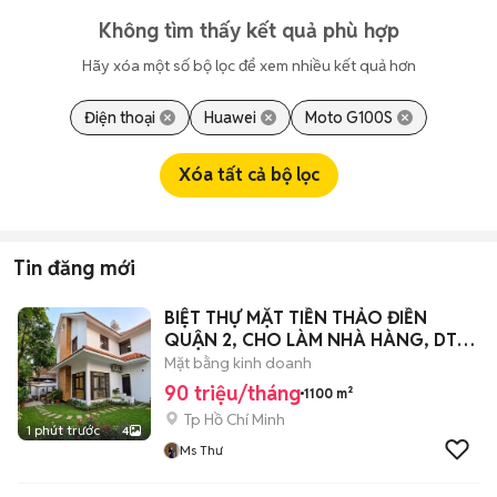
Không tìm thấy kết quả phù hợp
Hãy xóa một số bộ lọc để xem nhiều kết quả hơn
Điện thoại
Huawei
Moto G100S
Xóa tất cả bộ lọc
Tin đăng mới
BIỆT THỰ MẶT TIỀN THẢO ĐIỀN
QUẬN 2, CHO LÀM NHÀ HÀNG, DTSD
1100M2
Mặt bằng kinh doanh
90 triệu/tháng
1100 m²
Tp Hồ Chí Minh
1 phút trước
4
Ms Thư