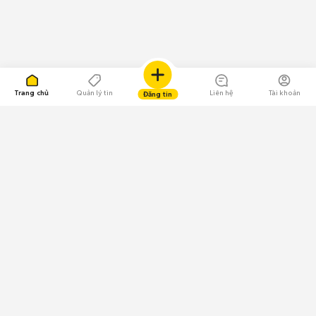
Trang chủ
Quản lý tin
Liên hệ
Tài khoản
Đăng tin
109.000 Bình chọn
Tải ứng dụng Chợ Tốt
Về Chợ Tốt
Quy chế sàn