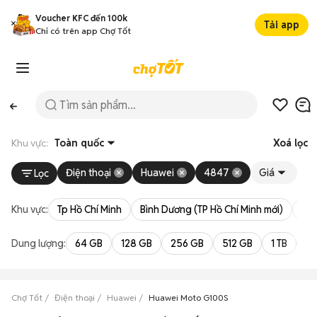
Voucher KFC đến 100k
Tải app
Chỉ có trên app Chợ Tốt
Khu vực:
Toàn quốc
Xoá lọc
Điện thoại
Huawei
4847
Giá
Lọc
Khu vực:
Tp Hồ Chí Minh
Bình Dương (TP Hồ Chí Minh mới)
Bà 
Dung lượng:
64 GB
128 GB
256 GB
512 GB
1 TB
2 
Chợ Tốt
Điện thoại
Huawei
Huawei Moto G100S