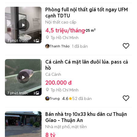
Phòng full nội thất giá tốt ngay UFM
cạnh TDTU
Nội thất cao cấp
4,5 triệu/tháng
25 m²
Tp Hồ Chí Minh
7 phút trước
5
1
đã bán
Thanh Thảo
Cá cảnh Cá mặt lân đuôi lúa. pass cả
hồ
Cá Cảnh
200.000 đ
Tp Hồ Chí Minh
7 phút trước
2
4.6
52
đã bán
Trung
Bán nhà trọ 10x33 khu dân cư Thuận
Giao - Thuận An
Nhà mặt phố, mặt tiền
8 tỷ