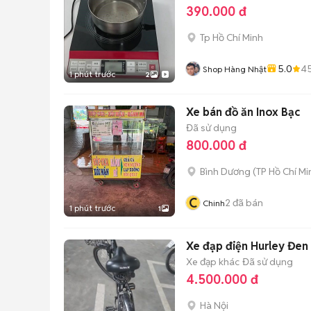
390.000 đ
Tp Hồ Chí Minh
5.0
4
Shop Hàng Nhật
1 phút trước
2
Xe bán đồ ăn Inox Bạc
Đã sử dụng
800.000 đ
Bình Dương
(
TP Hồ Chí Mi
C
2
đã bán
Chinh
1 phút trước
1
Xe đạp điện Hurley Đen
Xe đạp khác
Đã sử dụng
4.500.000 đ
Hà Nội