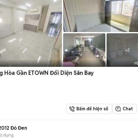
+
2
11
g Hòa Gần ETOWN Đối Diện Sân Bay
Bấm để hiện số
Chat
 2012 Đỏ Đen
sử dụng