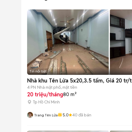
Tin nổi bật
Nhà khu Tên Lửa 5x20,3.5 tấm, Giá 20 tr/
4 PN
Nhà mặt phố, mặt tiền
20 triệu/tháng
80 m²
Tp Hồ Chí Minh
5.0
40
đã bán
Trang Tên Lửa