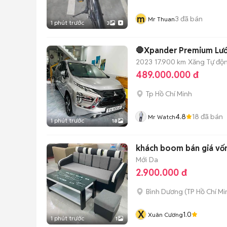
m
3
đã bán
Mr Thuan
1 phút trước
3
🛑Xpander Premium Lướ
2023
17.900 km
Xăng
Tự độ
489.000.000 đ
Tp Hồ Chí Minh
4.8
18
đã bán
Mr Watch
1 phút trước
18
khách boom bán giá vốn
Mới
Da
2.900.000 đ
Bình Dương
(
TP Hồ Chí Mi
X
1.0
Xuân Cương
1 phút trước
1