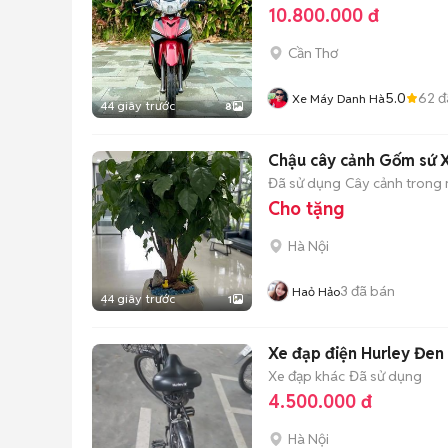
10.800.000 đ
Cần Thơ
5.0
62
đ
Xe Máy Danh Hà
44 giây trước
8
Chậu cây cảnh Gốm sứ X
Đã sử dụng
Cây cảnh trong
Cho tặng
Hà Nội
3
đã bán
Haỏ Hảo
44 giây trước
1
Xe đạp điện Hurley Đen
Xe đạp khác
Đã sử dụng
4.500.000 đ
Hà Nội