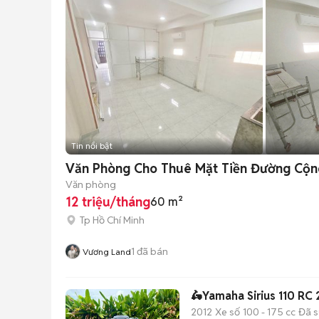
Tin nổi bật
Văn Phòng Cho Thuê Mặt Tiền Đường Cộn
Văn phòng
12 triệu/tháng
60 m²
Tp Hồ Chí Minh
1
đã bán
Vương Land
🛵Yamaha Sirius 110 RC
2012
Xe số
100 - 175 cc
Đã 