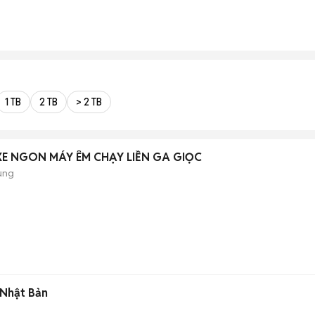
1 TB
2 TB
> 2 TB
E NGON MÁY ÊM CHẠY LIỀN GA GIỌC
ụng
 Nhật Bản