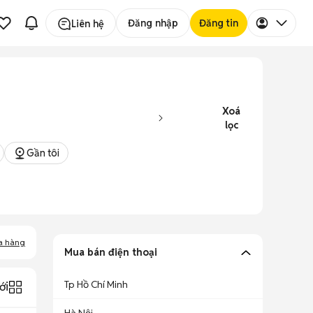
Đăng nhập
Đăng tin
Liên hệ
Xoá
lọc
Gần tôi
a hàng
Mua bán điện thoại
Tp Hồ Chí Minh
ới