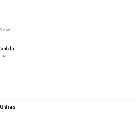
ã bán
anh lá
 nhà
 Unisex