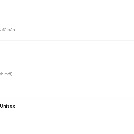
5
đã bán
nh
mới)
 Unisex