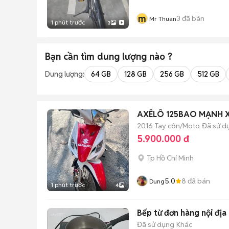
m
3
đã bán
Mr Thuan
1 phút trước
3
Bạn cần tìm
dung lượng
nào ?
Dung lượng:
64 GB
128 GB
256 GB
512 GB
AXÊLÔ 125BAO MẠNH X
2016
Tay côn/Moto
Đã sử d
5.900.000 đ
Tp Hồ Chí Minh
5.0
8
đã bán
Dung
1 phút trước
4
Bếp từ đơn hàng nội địa
Đã sử dụng
Khác