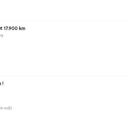
t 17.900 km
ng
 !
nh
mới)