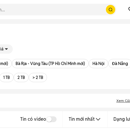
iá
 mới)
Bà Rịa - Vũng Tàu (TP Hồ Chí Minh mới)
Hà Nội
Đà Nẵng
1 TB
2 TB
> 2 TB
Xem Cử
Tin có video
Tin mới nhất
Dạng lư