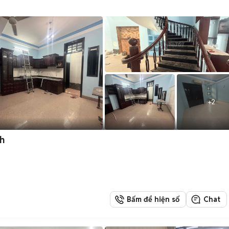
+
2
th
Bấm để hiện số
Chat