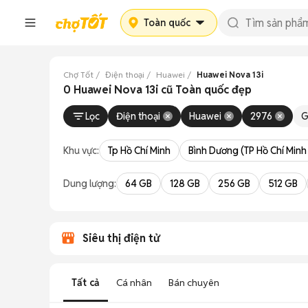
Toàn quốc
Chợ Tốt
Điện thoại
Huawei
Huawei Nova 13i
0 Huawei Nova 13i cũ Toàn quốc đẹp
Lọc
Điện thoại
Huawei
2976
G
Khu vực:
Tp Hồ Chí Minh
Bình Dương (TP Hồ Chí Minh
Dung lượng:
64 GB
128 GB
256 GB
512 GB
Siêu thị điện tử
Tất cả
Cá nhân
Bán chuyên