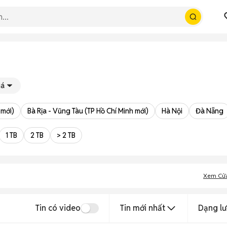
iá
 mới)
Bà Rịa - Vũng Tàu (TP Hồ Chí Minh mới)
Hà Nội
Đà Nẵng
1 TB
2 TB
> 2 TB
Xem Cử
Tin có video
Tin mới nhất
Dạng lư