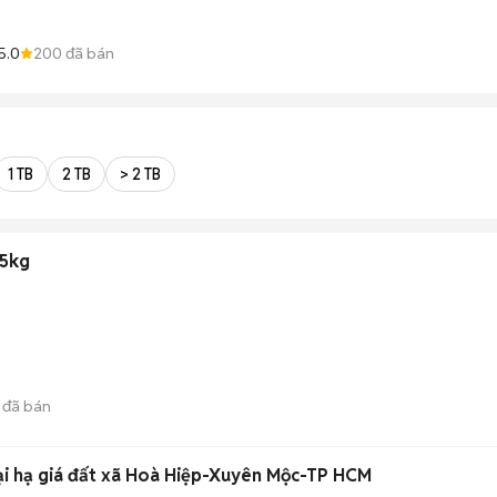
5.0
200
đã bán
1 TB
2 TB
> 2 TB
65kg
đã bán
0tr- thương lượng- Đại hạ giá đất xã Hoà Hiệp-Xuyên Mộc-TP HCM