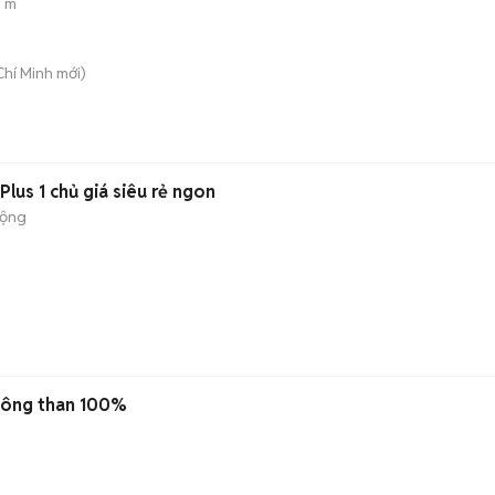
3 m
Chí Minh
mới)
lus 1 chủ giá siêu rẻ ngon
động
không than 100%