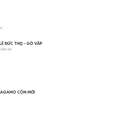
án
LÊ ĐỨC THỌ - GÒ VẤP
 liền kề
RRAGAMO CÒN MỚI