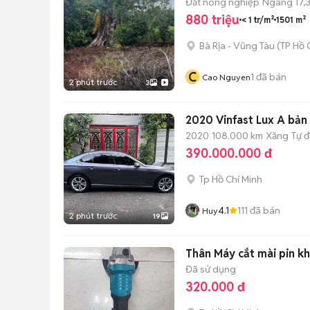
Đất nông nghiệp
Ngang 17,
880 triệu
< 1 tr/m²
1501 m²
Bà Rịa - Vũng Tàu
(
TP Hồ 
C
1
đã bán
Cao Nguyen
2 phút trước
3
2020 Vinfast Lux A bản P
2020
108.000 km
Xăng
Tự 
390.000.000 đ
Tp Hồ Chí Minh
4.1
111
đã bán
Huy
2 phút trước
19
Thân Máy cắt mài pin 
Đã sử dụng
320.000 đ