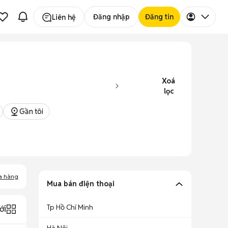
Đăng nhập
Đăng tin
Liên hệ
Xoá
lọc
Gần tôi
a hàng
Mua bán điện thoại
Tp Hồ Chí Minh
ới