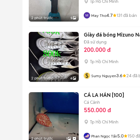
Tp Hồ Chí Minh
4.7
131
đã bán
May Tho
2 phút trước
5
Giày đá bóng Mizuno Na
Đã sử dụng
200.000 đ
Tp Hồ Chí Minh
S
3.6
24
đã 
Sumy Nguyen
2 phút trước
6
CÁ LA HÁN [100]
Cá Cảnh
550.000 đ
Tp Hồ Chí Minh
5.0
150
đã
Phan Ngọc Tấn
2 phút trước
1