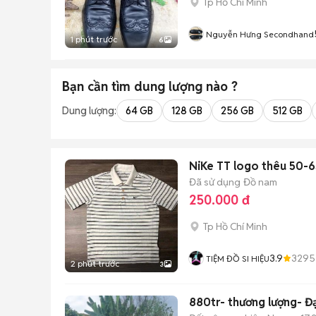
Tp Hồ Chí Minh
Nguyễn Hưng Secondhand
1 phút trước
6
Bạn cần tìm
dung lượng
nào ?
Dung lượng:
64 GB
128 GB
256 GB
512 GB
NiKe TT logo thêu 50-
Đã sử dụng
Đồ nam
250.000 đ
Tp Hồ Chí Minh
3.9
3295
TIỆM ĐỒ SI HIỆU
2 phút trước
3
88