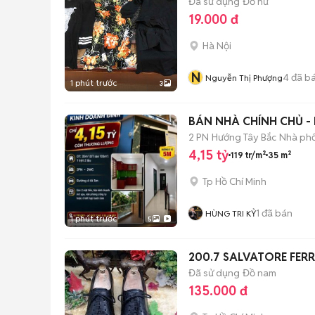
Đã sử dụng
Đồ nữ
19.000 đ
Hà Nội
N
4
đã b
Nguyễn Thị Phượng
1 phút trước
3
BÁN NHÀ CHÍNH CHỦ - 
2 PN
Hướng Tây Bắc
Nhà phố
4,15 tỷ
119 tr/m²
35 m²
Tp Hồ Chí Minh
1
đã bán
HÙNG TRI KỶ
1 phút trước
5
200.7 SALVATORE FE
Đã sử dụng
Đồ nam
135.000 đ