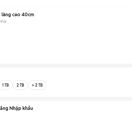
g làng cao 40cm
 nhà
1 TB
2 TB
> 2 TB
rắng Nhập khẩu