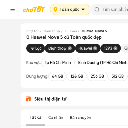
Toàn quốc
Chợ Tốt
Điện thoại
Huawei
Huawei Nova 5
0 Huawei Nova 5 cũ Toàn quốc đẹp
Lọc
Điện thoại
Huawei
1293
G
Khu vực:
Tp Hồ Chí Minh
Bình Dương (TP Hồ Chí Minh
Dung lượng:
64 GB
128 GB
256 GB
512 GB
Siêu thị điện tử
Tất cả
Cá nhân
Bán chuyên