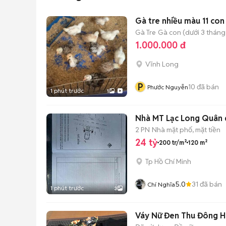
Gà tre nhiều màu 11 con
Gà Tre
Gà con (dưới 3 tháng 
1.000.000 đ
Vĩnh Long
P
10
đã bán
Phước Nguyễn
1 phút trước
1
Nhà MT Lạc Long Quân di
2 PN
Nhà mặt phố, mặt tiền
24 tỷ
200 tr/m²
120 m²
Tp Hồ Chí Minh
5.0
31
đã bán
Chí Nghĩa
1 phút trước
3
Váy Nữ Đen Thu Đông H