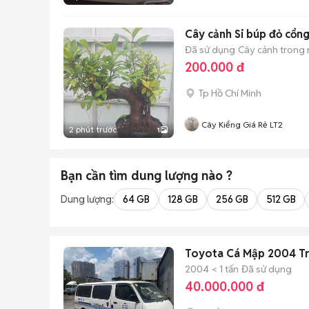
Cây cảnh Si búp đỏ cổn
Đã sử dụng
Cây cảnh trong
200.000 đ
Tp Hồ Chí Minh
Cây Kiểng Giá Rẻ LT2
2 phút trước
1
Bạn cần tìm
dung lượng
nào ?
Dung lượng:
64 GB
128 GB
256 GB
512 GB
Toyota Cá Mập 2004 T
2004
< 1 tấn
Đã sử dụng
40.000.000 đ