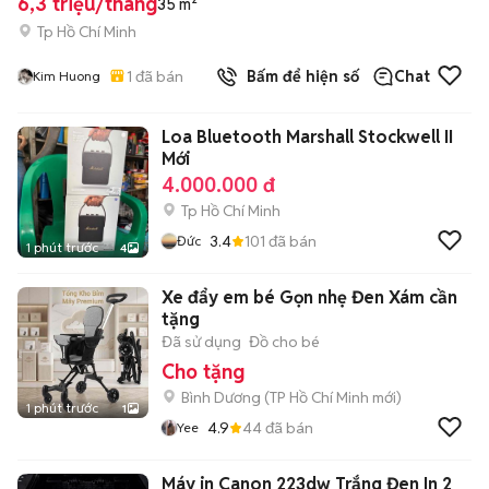
6,3 triệu/tháng
35 m²
Tp Hồ Chí Minh
1
đã bán
Bấm để hiện số
Chat
Kim Huong
Loa Bluetooth Marshall Stockwell II
Mới
4.000.000 đ
Tp Hồ Chí Minh
3.4
101
đã bán
Đức
1 phút trước
4
Xe đẩy em bé Gọn nhẹ Đen Xám cần
tặng
Đã sử dụng
Đồ cho bé
Cho tặng
Bình Dương
(
TP Hồ Chí Minh
mới)
1 phút trước
1
4.9
44
đã bán
Yee
Máy in Canon 223dw Trắng Đen In 2