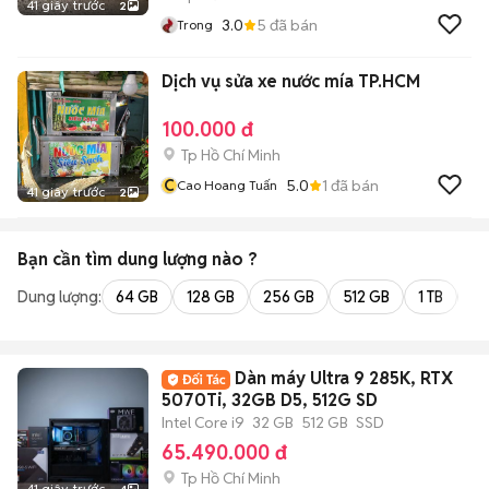
41 giây trước
2
3.0
5
đã bán
Trong
Dịch vụ sửa xe nước mía TP.HCM
100.000 đ
Tp Hồ Chí Minh
C
5.0
1
đã bán
Cao Hoang Tuấn
41 giây trước
2
Bạn cần tìm
dung lượng
nào ?
Dung lượng:
64 GB
128 GB
256 GB
512 GB
1 TB
2 
Dàn máy Ultra 9 285K, RTX
5070Ti, 32GB D5, 512G SD
Intel Core i9
32 GB
512 GB
SSD
65.490.000 đ
Tp Hồ Chí Minh
41 giây trước