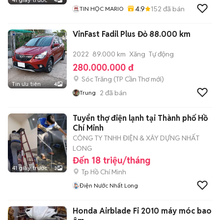
4
4.9
152
đã bán
TIN HỌC MARIO
VinFast Fadil Plus Đỏ 88.000 km
2022
89.000 km
Xăng
Tự động
280.000.000 đ
Sóc Trăng
(
TP Cần Thơ
mới)
Tin ưu tiên
4
2
đã bán
Trung
Tuyển thợ điện lạnh tại Thành phố Hồ
Chí Minh
CÔNG TY TNHH ĐIỆN & XÂY DỰNG NHẤT
LONG
Đến 18 triệu/tháng
41 giây trước
3
Tp Hồ Chí Minh
Điện Nước Nhất Long
Honda Airblade Fi 2010 máy móc bao