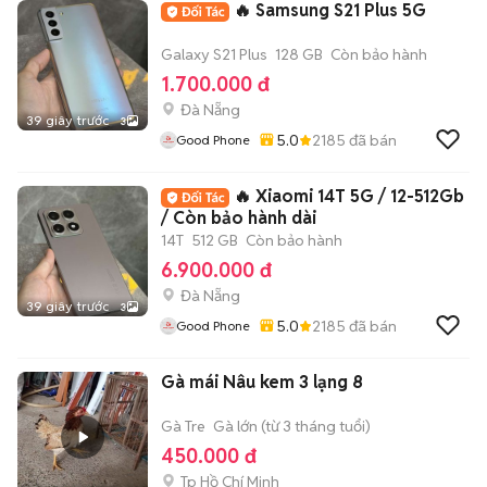
🔥 Samsung S21 Plus 5G
Galaxy S21 Plus
128 GB
Còn bảo hành
1.700.000 đ
Đà Nẵng
39 giây trước
3
5.0
2185
đã bán
Good Phone
🔥 Xiaomi 14T 5G / 12-512Gb
/ Còn bảo hành dài
14T
512 GB
Còn bảo hành
6.900.000 đ
Đà Nẵng
39 giây trước
3
5.0
2185
đã bán
Good Phone
Gà mái Nâu kem 3 lạng 8
Gà Tre
Gà lớn (từ 3 tháng tuổi)
450.000 đ
Tp Hồ Chí Minh