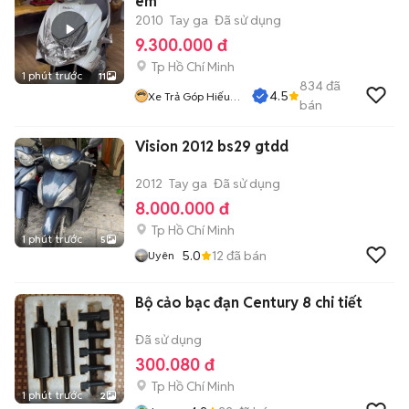
êm
2010
Tay ga
Đã sử dụng
9.300.000 đ
Tp Hồ Chí Minh
1 phút trước
11
834
đã
4.5
Xe Trả Góp Hiếu
bán
CT
Vision 2012 bs29 gtdd
2012
Tay ga
Đã sử dụng
8.000.000 đ
Tp Hồ Chí Minh
1 phút trước
5
5.0
12
đã bán
Uyên
Bộ cảo bạc đạn Century 8 chi tiết
Đã sử dụng
300.080 đ
Tp Hồ Chí Minh
1 phút trước
2