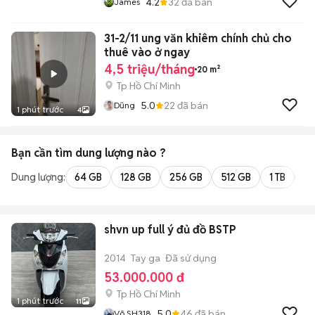
4.2
32
đã bán
James
31-2/11 ung văn khiêm chính chủ cho
thuê vào ở ngay
4,5 triệu/tháng
20 m²
Tp Hồ Chí Minh
5.0
22
đã bán
Dũng
1 phút trước
4
Bạn cần tìm
dung lượng
nào ?
Dung lượng:
64 GB
128 GB
256 GB
512 GB
1 TB
2 
shvn up full ý đủ đồ BSTP
2014
Tay ga
Đã sử dụng
53.000.000 đ
Tp Hồ Chí Minh
1 phút trước
11
5.0
46
đã bán
Võ SH318