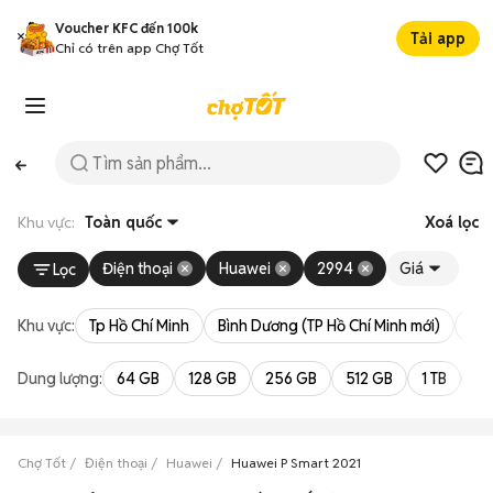
Voucher KFC đến 100k
Tải app
Chỉ có trên app Chợ Tốt
Khu vực:
Toàn quốc
Xoá lọc
Điện thoại
Huawei
2994
Giá
Lọc
Khu vực:
Tp Hồ Chí Minh
Bình Dương (TP Hồ Chí Minh mới)
Bà 
Dung lượng:
64 GB
128 GB
256 GB
512 GB
1 TB
2 
Chợ Tốt
Điện thoại
Huawei
Huawei P Smart 2021