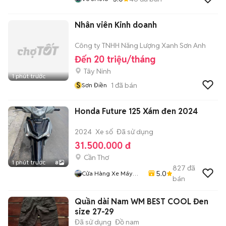
Nhân viên Kinh doanh
Công ty TNHH Năng Lượng Xanh Sơn Anh
Đến 20 triệu/tháng
Tây Ninh
1 phút trước
S
1
đã bán
Sơn Điền
Honda Future 125 Xám đen 2024
2024
Xe số
Đã sử dụng
31.500.000 đ
Cần Thơ
1 phút trước
8
827
đã
5.0
Cửa Hàng Xe Máy
bán
Hoàng Hải
Quần dài Nam WM BEST COOL Đen
size 27-29
Đã sử dụng
Đồ nam