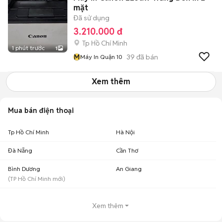
mặt
Đã sử dụng
3.210.000 đ
Tp Hồ Chí Minh
1 phút trước
1
M
39
đã bán
Máy In Quận 10
Xem thêm
Mua bán điện thoại
Tp Hồ Chí Minh
Hà Nội
Đà Nẵng
Cần Thơ
Bình Dương
An Giang
(
TP Hồ Chí Minh
mới)
Xem thêm