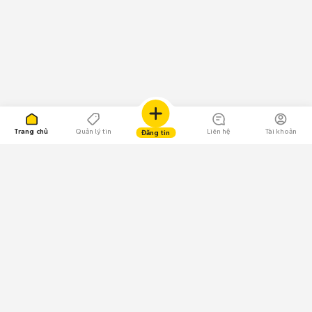
Trang chủ
Quản lý tin
Liên hệ
Tài khoản
Đăng tin
109.000 Bình chọn
Tải ứng dụng Chợ Tốt