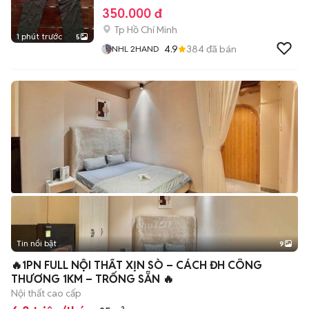
350.000 đ
Tp Hồ Chí Minh
1 phút trước
5
4.9
384
đã bán
NHL 2HAND
Tin nổi bật
9
+
2
🔥1PN FULL NỘI THẤT XỊN SÒ – CÁCH ĐH CÔNG
THƯƠNG 1KM – TRỐNG SẴN 🔥
Nội thất cao cấp