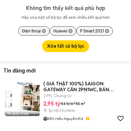
Không tìm thấy kết quả phù hợp
Hãy xóa một số bộ lọc để xem nhiều kết quả hơn
Điện thoại
Huawei
P Smart 2021
Xóa tất cả bộ lọc
Tin đăng mới
( GIÁ THẬT 100%) SAIGON
GATEWAY CĂN 2PN1WC, BÁN
2TY950 BAO THUẾ PHÍ
2 PN
Chung cư
2,95 tỷ
54 tr/m²
55 m²
Tp Hồ Chí Minh
36 giây trước
BĐS Hiếu Nguyễn354