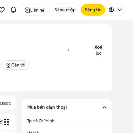
Đăng nhập
Đăng tin
Liên hệ
Xoá
lọc
Gần tôi
a hàng
Mua bán điện thoại
Tp Hồ Chí Minh
ới