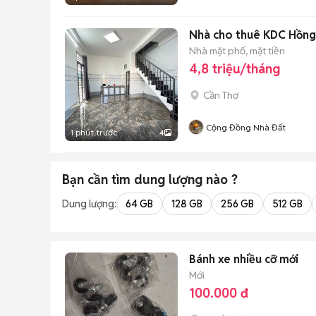
Nhà cho thuê KDC Hồng 
Nhà mặt phố, mặt tiền
4,8 triệu/tháng
Cần Thơ
Cộng Đồng Nhà Đất
1 phút trước
4
Bạn cần tìm
dung lượng
nào ?
Dung lượng:
64 GB
128 GB
256 GB
512 GB
Bánh xe nhiều cỡ mới
Mới
100.000 đ