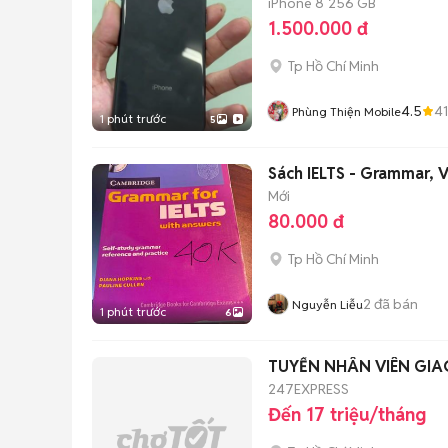
iPhone 8
256 GB
1.500.000 đ
Tp Hồ Chí Minh
4.5
41
Phùng Thiện Mobile
1 phút trước
5
Sách IELTS - Grammar, V
Mới
80.000 đ
Tp Hồ Chí Minh
2
đã bán
Nguyễn Liễu
1 phút trước
6
TUYỂN NHÂN VIÊN GI
247EXPRESS
Đến 17 triệu/tháng