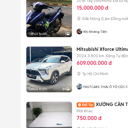
2016
Tay côn/Moto
Đã sử d
15.000.000 đ
Đắk Nông
(
Lâm Đồng
mới
Khi Không Tiền
1 phút trước
1
Mitsubishi Xforce Ultim
2024
3.800 km
Xăng
Tự độ
609.000.000 đ
Tp Hồ Chí Minh
64
FASTCARS THÁI Ô TÔ CŨ
1 phút trước
20
XƯỞNG CẦN T
Mới
Khác
750.000 đ