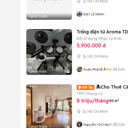
Tp Hồ Chí Minh
ĐẠT LÊ MINH
1 phút trước
Trống điện tử Aroma T
Đã sử dụng
Nhạc cụ khác
5.900.000 đ
Tp Hồ Chí Minh
4.4
6
đã bán
Xuân Phát
1 phút trước
5
🏝️Cho Thuê Căn
1 PN
Chung cư
8 triệu/tháng
50 m²
Tp Hồ Chí Minh
3
đã bán
Nguyễn Chí Hảo
1 phút trước
9