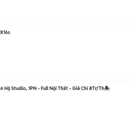
DX16s
 Hộ Studio, 1PN - Full Nội Thất - Giá Chỉ 8Tr/Th🏝️