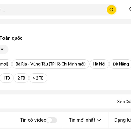
i Toàn quốc
 mới)
Bà Rịa - Vũng Tàu (TP Hồ Chí Minh mới)
Hà Nội
Đà Nẵng
1 TB
2 TB
> 2 TB
Xem Cử
Tin có video
Tin mới nhất
Dạng lư