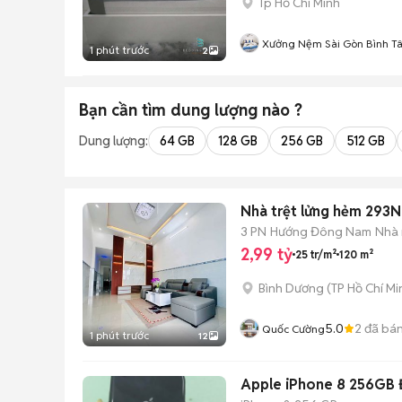
Tp Hồ Chí Minh
Xưởng Nệm Sài Gòn Bình T
1 phút trước
2
Bạn cần tìm
dung lượng
nào ?
Dung lượng:
64 GB
128 GB
256 GB
512 GB
Nhà trệt lửng hẻm 293
3 PN
Hướng Đông Nam
Nhà 
2,99 tỷ
25 tr/m²
120 m²
Bình Dương
(
TP Hồ Chí Mi
5.0
2
đã bá
Quốc Cường
1 phút trước
12
Apple iPhone 8 256GB 