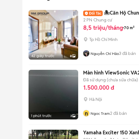
🏝️Căn Hộ Chun
2 PN
Chung cư
8,5 triệu/tháng
70 m²
Tp Hồ Chí Minh
3
đã bán
Nguyễn Chí Hảo
42 giây trước
8
Màn hình ViewSonic VA2
Đã sử dụng (chưa sửa chữa)
1.500.000 đ
Hà Nội
n
2
đã bán
Ngoc Tram
1 phút trước
3
Yamaha Exciter 150 Xan