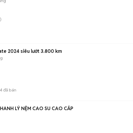
ụng
)
ate 2024 siêu lướt 3.800 km
ng
4
đã bán
HANH LÝ NỆM CAO SU CAO CẤP