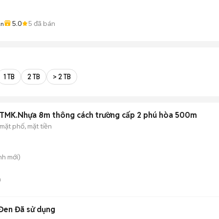
5.0
5
đã bán
ân
1 TB
2 TB
> 2 TB
NTMK.Nhựa 8m thông cách trường cấp 2 phú hòa 500m
mặt phố, mặt tiền
nh
mới)
n
Đen Đã sử dụng