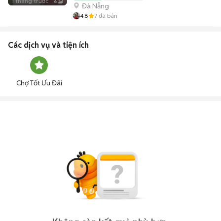
1 tháng trước
6
Đà Nẵng
4.8
7
đã bán
Các dịch vụ và tiện ích
Chợ Tốt Ưu Đãi