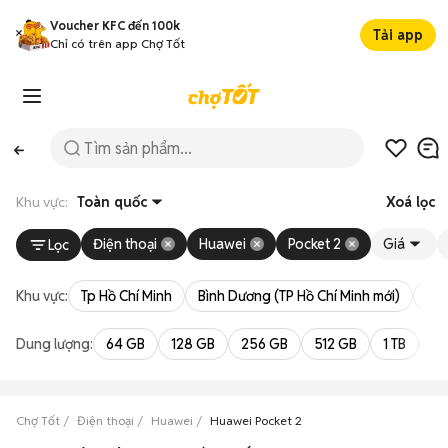
Voucher KFC đến 100k
Tải app
Chỉ có trên app Chợ Tốt
Khu vực:
Toàn quốc
Xoá lọc
Điện thoại
Huawei
Pocket 2
Giá
Lọc
Khu vực:
Tp Hồ Chí Minh
Bình Dương (TP Hồ Chí Minh mới)
Bà 
Dung lượng:
64 GB
128 GB
256 GB
512 GB
1 TB
2 
Chợ Tốt
Điện thoại
Huawei
Huawei Pocket 2