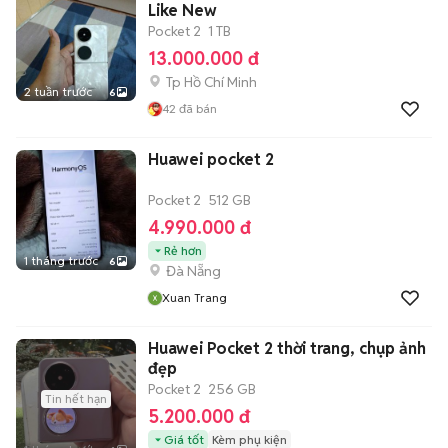
Like New
Pocket 2
1 TB
13.000.000 đ
Tp Hồ Chí Minh
2 tuần trước
6
42
đã bán
Huawei pocket 2
Pocket 2
512 GB
4.990.000 đ
Rẻ hơn
1 tháng trước
6
Đà Nẵng
Xuan Trang
Huawei Pocket 2 thời trang, chụp ảnh
đẹp
Pocket 2
256 GB
Tin hết hạn
5.200.000 đ
Giá tốt
Kèm phụ kiện