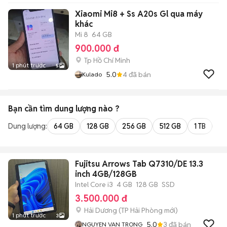
Xiaomi Mi8 + Ss A20s Gl qua máy
khác
Mi 8
64 GB
900.000 đ
Tp Hồ Chí Minh
1 phút trước
5
5.0
4
đã bán
Kulado
Bạn cần tìm
dung lượng
nào ?
Dung lượng:
64 GB
128 GB
256 GB
512 GB
1 TB
2 
Fujitsu Arrows Tab Q7310/DE 13.3
inch 4GB/128GB
Intel Core i3
4 GB
128 GB
SSD
3.500.000 đ
Hải Dương
(
TP Hải Phòng
mới)
1 phút trước
3
5.0
3
đã bán
NGUYEN VAN TRONG