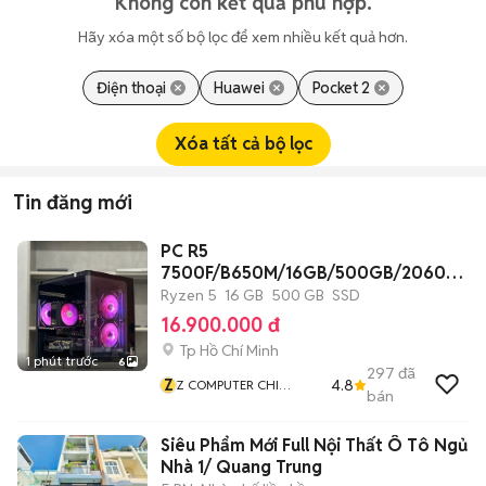
Không còn kết quả phù hợp.
Hãy xóa một số bộ lọc để xem nhiều kết quả hơn.
Điện thoại
Huawei
Pocket 2
Xóa tất cả bộ lọc
Tin đăng mới
PC R5
7500F/B650M/16GB/500GB/2060S
6G/550W/CASE
Ryzen 5
16 GB
500 GB
SSD
16.900.000 đ
Tp Hồ Chí Minh
1 phút trước
6
297
đã
Z
4.8
Z COMPUTER CHI
bán
NHÁNH BÌNH THẠNH
Siêu Phẩm Mới Full Nội Thất Ô Tô Ngủ
Nhà 1/ Quang Trung