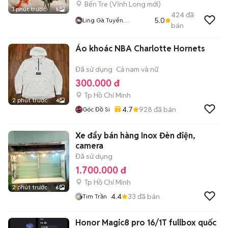
Bến Tre
(
Vĩnh Long
mới)
1 phút trước
5
424
đã
5.0
Ling Gà Tuyển
bán
Linggatuyen
Áo khoác NBA Charlotte Hornets
Đã sử dụng
Cả nam và nữ
300.000 đ
Tp Hồ Chí Minh
2 phút trước
4
4.7
928
đã bán
Góc Đồ Si
Xe đẩy bán hàng Inox Đèn điện,
camera
Đã sử dụng
1.700.000 đ
Tp Hồ Chí Minh
2 phút trước
6
4.4
33
đã bán
Tim Trần
Honor Magic8 pro 16/1T fullbox quốc