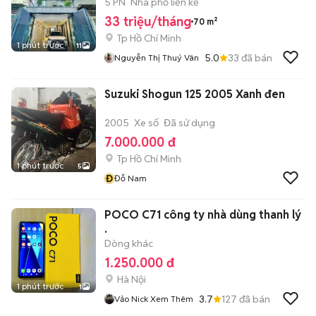
5 PN
Nhà phố liền kề
33 triệu/tháng
70 m²
Tp Hồ Chí Minh
1 phút trước
11
5.0
33
đã bán
Nguyễn Thị Thuý Vân
Suzuki Shogun 125 2005 Xanh đen
2005
Xe số
Đã sử dụng
7.000.000 đ
Tp Hồ Chí Minh
1 phút trước
5
Đ
Đỗ Nam
POCO C71 công ty nhà dùng thanh lý
.
Dòng khác
1.250.000 đ
Hà Nội
1 phút trước
1
3.7
127
đã bán
Vảo Nick Xem Thêm