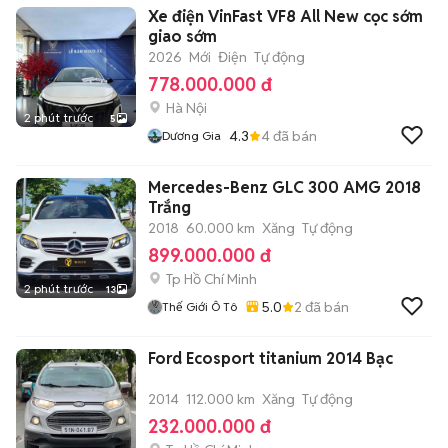
Xe điện VinFast VF8 All New cọc sớm
giao sớm
2026
Mới
Điện
Tự động
778.000.000 đ
Hà Nội
2 phút trước
5
4.3
4
đã bán
Dương Gia
Mercedes-Benz GLC 300 AMG 2018
Trắng
2018
60.000 km
Xăng
Tự động
899.000.000 đ
Tp Hồ Chí Minh
2 phút trước
13
5.0
2
đã bán
Thế Giới Ô Tô
Ford Ecosport titanium 2014 Bạc
2014
112.000 km
Xăng
Tự động
232.000.000 đ