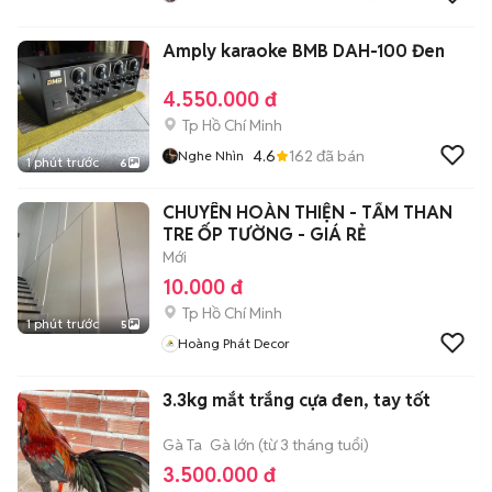
Amply karaoke BMB DAH-100 Đen
4.550.000 đ
Tp Hồ Chí Minh
4.6
162
đã bán
Nghe Nhìn
1 phút trước
6
CHUYÊN HOÀN THIỆN - TẤM THAN
TRE ỐP TƯỜNG - GIÁ RẺ
Mới
10.000 đ
Tp Hồ Chí Minh
1 phút trước
5
Hoàng Phát Decor
3.3kg mắt trắng cựa đen, tay tốt
Gà Ta
Gà lớn (từ 3 tháng tuổi)
3.500.000 đ