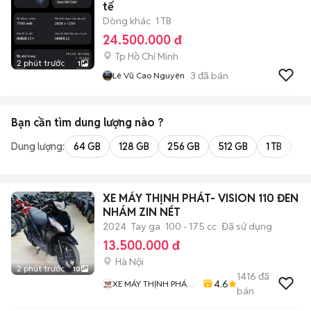
tế
Dòng khác
1 TB
24.500.000 đ
Tp Hồ Chí Minh
2 phút trước
1
3
đã bán
Lê Vũ Cao Nguyên
Bạn cần tìm
dung lượng
nào ?
Dung lượng:
64 GB
128 GB
256 GB
512 GB
1 TB
2 
XE MÁY THỊNH PHÁT- VISION 110 ĐEN
NHÁM ZIN NÉT
2024
Tay ga
100 - 175 cc
Đã sử dụng
13.500.000 đ
Hà Nội
2 phút trước
10
1416
đã
4.6
XE MÁY THỊNH PHÁT
bán
XE LƯỚT GIÁ RẺ