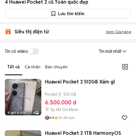
4 Huawei Pocket 2 cũ Toàn quốc đẹp
Lưu tìm kiếm
Siêu thị điện tử
Xem Cửa hàng
Tin có video
Tin mới nhất
Tất cả
Cá nhân
Bán chuyên
Huawei Pocket 2 512GB Xám gl
Pocket 2
512 GB
6.500.000 đ
Tp Hồ Chí Minh
4 giờ trước
6
4.9
311
đã bán
Huawei Pocket 2 1TB HarmonyOS