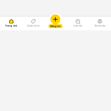
Trang chủ
Quản lý tin
Liên hệ
Tài khoản
Đăng tin
109.000 Bình chọn
Tải ứng dụng Chợ Tốt
Về Chợ Tốt
Quy chế sàn
Chính sách bảo mật
Giải quyết tranh chấp
CÔNG TY TNHH CHỢ TỐT - Người đại diện theo pháp luật: